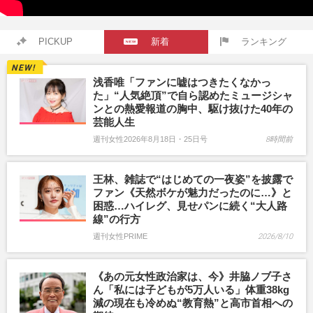
PICKUP
新着
ランキング
浅香唯「ファンに嘘はつきたくなかっ
た」“人気絶頂”で自ら認めたミュージシャ
ンとの熱愛報道の胸中、駆け抜けた40年の
芸能人生
週刊女性2026年8月18日・25日号
8時間前
王林、雑誌で“はじめての一夜姿”を披露で
ファン《天然ボケが魅力だったのに…》と
困惑…ハイレグ、見せパンに続く“大人路
線”の行方
週刊女性PRIME
2026/8/10
《あの元女性政治家は、今》井脇ノブ子さ
ん「私には子どもが5万人いる」体重38kg
減の現在も冷めぬ“教育熱”と高市首相への