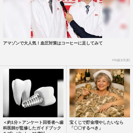
アマゾンで大人気！血圧対策はコーヒーに足してみて
PR(森永乳業)
＜約1分＞アンケート回答者へ歯
宝くじで貯金増やしたいなら
科医師が監修したガイドブック
「〇〇するべき」