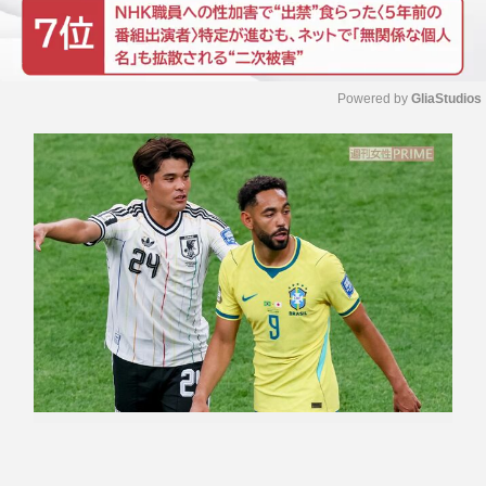
Powered by 
GliaStudios
M
u
t
e