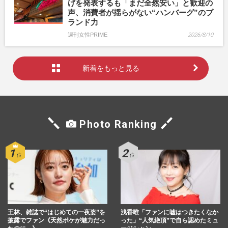
げを発表するも「まだ全然安い」と歓迎の
声、消費者が揺らがない“ハンバーグ”のブ
ランド力
週刊女性PRIME
2026/8/10
新着をもっと見る
Photo Ranking
王林、雑誌で“はじめての一夜姿”を
浅香唯「ファンに嘘はつきたくなか
披露でファン《天然ボケが魅力だっ
った」“人気絶頂”で自ら認めたミュ