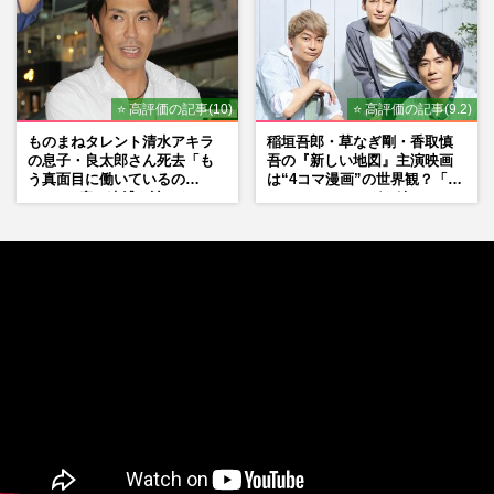
⭐ 高評価の記事(10)
⭐ 高評価の記事(9.2)
ものまねタレント清水アキラ
稲垣吾郎・草なぎ剛・香取慎
の息子・良太郎さん死去「も
吾の『新しい地図』主演映画
う真面目に働いているの
は“4コマ漫画”の世界観？「フ
で」、2度の逮捕も諦めなかっ
ァンミーティングを続けた
た芸能界“波乱に満ちた37年”
い」10周年にかける意気込み
も