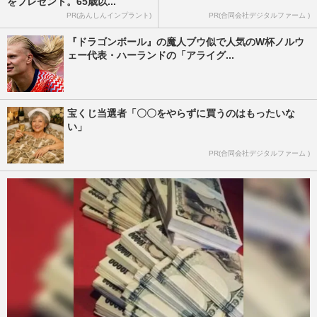
をプレゼント。65歳以...
PR(あんしんインプラント)
PR(合同会社デジタルファーム )
『ドラゴンボール』の魔人ブウ似で人気のW杯ノルウ
ェー代表・ハーランドの「アライグ...
宝くじ当選者「〇〇をやらずに買うのはもったいな
い」
PR(合同会社デジタルファーム )