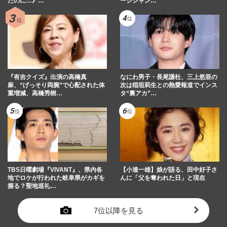
たのに…》…
ージシャン…
『有吉クイズ』出演の高橋真
なにわ男子・長尾謙杜、三上悠亜の
麻、“げっそり両腕”で心配された体
次は稲垣莉生との熱愛報道でインス
重増減、高橋秀樹…
タ“裏アカ”…
TBS日曜劇場『VIVANT』、県内各
【小達一雄】娘が語る、田中好子さ
地でロケが行われた岐阜県がカギを
んに「父を奪われた日」と現在
握る？聖地巡礼…
7位以降を見る