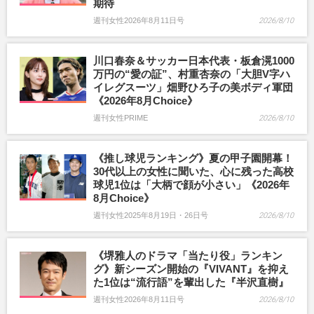
期待
週刊女性2026年8月11日号
2026/8/10
川口春奈＆サッカー日本代表・板倉滉1000
万円の“愛の証”、村重杏奈の「大胆V字ハ
イレグスーツ」畑野ひろ子の美ボディ軍団
《2026年8月Choice》
週刊女性PRIME
2026/8/10
《推し球児ランキング》夏の甲子園開幕！
30代以上の女性に聞いた、心に残った高校
球児1位は「大柄で顔が小さい」《2026年
8月Choice》
週刊女性2025年8月19日・26日号
2026/8/10
《堺雅人のドラマ「当たり役」ランキン
グ》新シーズン開始の『VIVANT』を抑え
た1位は“流行語”を輩出した『半沢直樹』
週刊女性2026年8月11日号
2026/8/10