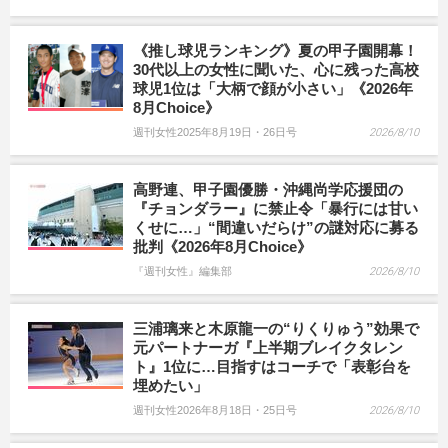
《推し球児ランキング》夏の甲子園開幕！
30代以上の女性に聞いた、心に残った高校
球児1位は「大柄で顔が小さい」《2026年
8月Choice》
週刊女性2025年8月19日・26日号
2026/8/10
高野連、甲子園優勝・沖縄尚学応援団の
『チョンダラー』に禁止令「暴行には甘い
くせに…」“間違いだらけ”の謎対応に募る
批判《2026年8月Choice》
『週刊女性』編集部
2026/8/10
三浦璃来と木原龍一の“りくりゅう”効果で
元パートナーガ『上半期ブレイクタレン
ト』1位に…目指すはコーチで「表彰台を
埋めたい」
週刊女性2026年8月18日・25日号
2026/8/10