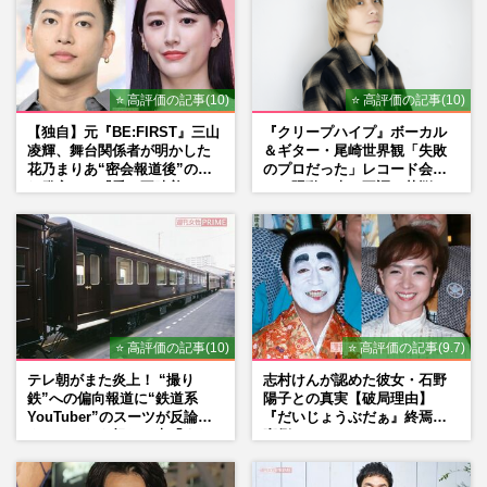
⭐ 高評価の記事(10)
⭐ 高評価の記事(10)
【独自】元『BE:FIRST』三山
『クリープハイプ』ボーカル
凌輝、舞台関係者が明かした
＆ギター・尾崎世界観「失敗
花乃まりあ“密会報道後”の呆
のプロだった」レコード会社
れ発言と、『愛の不時着』の
との騒動、声の不調…苦悩の
劇場が答えた共演舞台の行方
先で見つけた“今”
⭐ 高評価の記事(10)
⭐ 高評価の記事(9.7)
テレ朝がまた炎上！ “撮り
志村けんが認めた彼女・石野
鉄”への偏向報道に“鉄道系
陽子との真実【破局理由】
YouTuber”のスーツが反論
『だいじょうぶだぁ』終焉の
ネットからも怒りの声「また
裏側
印象操作」「局の仕込みで
は？」