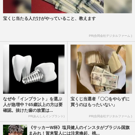
宝くじ当たる人だけがやっていること、教えます
PR(合同会社デジタルファーム )
なぜ今「インプラント」を選ぶ
宝くじ当選者「〇〇をやらずに
人が急増中？65歳以上の方は要
買うのはもったいない」
確認。抜けた歯の放置は...
PR(あんしんインプラント)
PR(合同会社デジタルファーム )
《サッカーW杯》塩貝健人のインスタがブラジル国旗
まみれ！賀来賢人には注意喚起、桃...