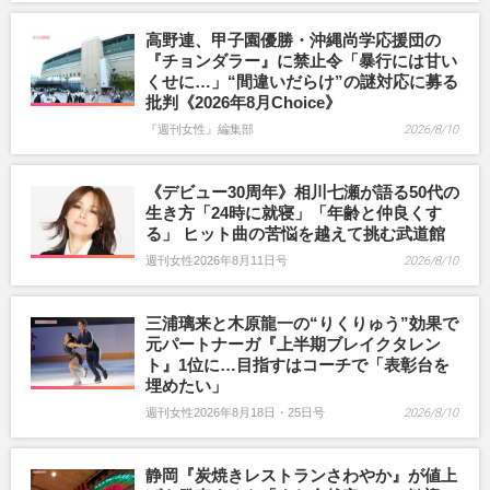
高野連、甲子園優勝・沖縄尚学応援団の
『チョンダラー』に禁止令「暴行には甘い
くせに…」“間違いだらけ”の謎対応に募る
批判《2026年8月Choice》
『週刊女性』編集部
2026/8/10
《デビュー30周年》相川七瀬が語る50代の
生き方「24時に就寝」「年齢と仲良くす
る」 ヒット曲の苦悩を越えて挑む武道館
週刊女性2026年8月11日号
2026/8/10
三浦璃来と木原龍一の“りくりゅう”効果で
元パートナーガ『上半期ブレイクタレン
ト』1位に…目指すはコーチで「表彰台を
埋めたい」
週刊女性2026年8月18日・25日号
2026/8/10
静岡『炭焼きレストランさわやか』が値上