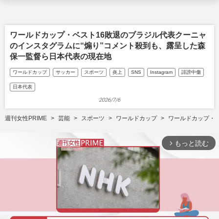
ワールドカップ・ベスト16敗退のブラジル代表クーニャ
のインスタグラムに“煽り”コメント殺到も、露呈した森
保一監督ら日本代表の現在地
ワールドカップ
サッカー
スポーツ
炎上
SNS
Instagram
誹謗中傷
日本代表
2026/7/6
週刊女性PRIME
芸能
スポーツ
ワールドカップ
ワールドカップ・
もっと読む
arrow_forward_ios