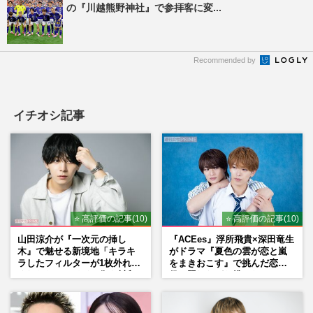
の『川越熊野神社』で参拝客に変...
Recommended by
イチオシ記事
⭐ 高評価の記事(10)
⭐ 高評価の記事(10)
山田涼介が『一次元の挿し
『ACEes』浮所飛貴×深田竜生
木』で魅せる新境地「キラキ
がドラマ『夏色の雲が恋と嵐
ラしたフィルターが1枚外れて
をまきおこす』で挑んだ恋人
くれたら」アイドル像を封印
役、照れながら挑んだキュン
した覚悟
シーン秘話