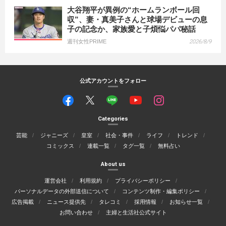
大谷翔平が異例の“ホームランボール回
収”、妻・真美子さんと球場デビューの息
子の記念か、家族愛と子煩悩パパ秘話
週刊女性PRIME
2026/8/9
公式アカウントをフォロー
Categories
芸能
ジャニーズ
皇室
社会・事件
ライフ
トレンド
コミックス
連載一覧
タグ一覧
無料占い
About us
運営会社
利用規約
プライバシーポリシー
パーソナルデータの外部送信について
コンテンツ制作・編集ポリシー
広告掲載
ニュース提供先
タレコミ
採用情報
お知らせ一覧
お問い合わせ
主婦と生活社公式サイト