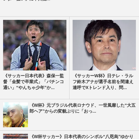
《サッカー日本代表》森保一監
《サッカーW杯》日テレ・ラル
督「金髪で卒業式」「パチンコ
フ鈴木アナが選手名前を間違え
通い」“やんちゃ少年”か...
連呼でXトレンド入り、問...
《W杯》元ブラジル代表ロナウド、一世風靡した“大五
郎ヘア”からの変貌ぶりに「おっ...
《W杯サッカー》日本代表のシンボル“八咫烏”ゆかり