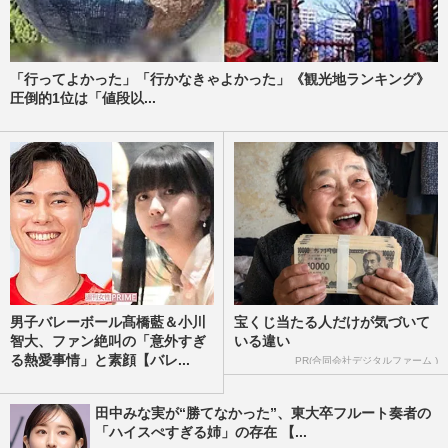
「行ってよかった」「行かなきゃよかった」《観光地ランキング》
圧倒的1位は「値段以...
男子バレーボール髙橋藍＆小川
宝くじ当たる人だけが気づいて
智大、ファン絶叫の「意外すぎ
いる違い
る熱愛事情」と素顔【バレ...
PR(合同会社デジタルファーム )
田中みな実が“勝てなかった”、東大卒フルート奏者の
「ハイスぺすぎる姉」の存在 【...