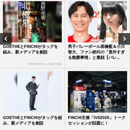
GOETHEとFINCHIがタッグを
男子バレーボール髙橋藍＆小川
組み、新メディアを創設
智大、ファン絶叫の「意外すぎ
る熱愛事情」と素顔【バレ...
PR(FINCHI on GOETHE)
GOETHEとFINCHIがタッグを組
FINCHI主催「IVS2026」トーク
み、新メディアを創設
セッションが話題に！