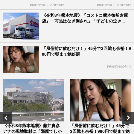
PR(FINCHI on GOETHE)
PR(FINCHI on GOETHE)
《令和8年熊本地震》『コストコ熊本御船倉庫
店』「商品はなぎ倒され」「子どもの泣き...
「風俗前に飲むだけ！」45分で3回戦も余裕！9
80円で朝まで絶好調
PR(健商株式会社)
《令和8年熊本地震》藤井貴彦
「風俗前に飲むだけ！」45分で
アナの現地取材に「邪魔でしか
3回戦も余裕！980円で朝まで絶