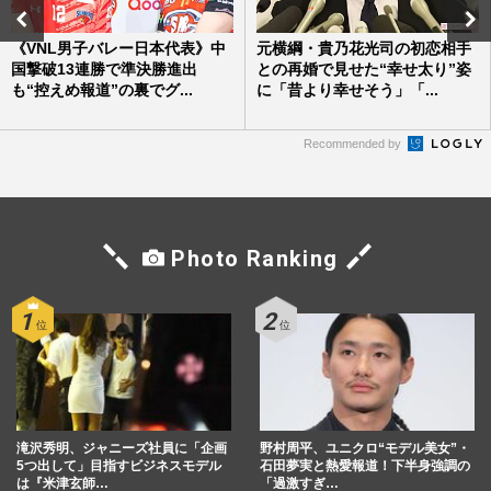
《VNL男子バレー日本代表》中
元横綱・貴乃花光司の初恋相手
国撃破13連勝で準決勝進出
との再婚で見せた“幸せ太り”姿
も“控えめ報道”の裏でグ...
に「昔より幸せそう」「...
Recommended by
Photo Ranking
滝沢秀明、ジャニーズ社員に「企画
野村周平、ユニクロ“モデル美女”・
5つ出して」目指すビジネスモデル
石田夢実と熱愛報道！下半身強調の
は『米津玄師…
「過激すぎ…