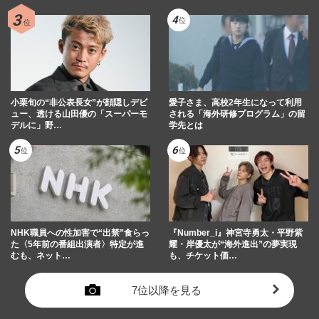
小栗旬の“非公表長女”が顔隠しデビ
愛子さま、高校2年生になって利用
ュー、透ける山田優の「スーパーモ
される「海外研修プログラム」の留
デルに」野…
学先とは
NHK職員への性加害で“出禁”食らっ
『Number_i』神宮寺勇太・平野紫
た〈5年前の番組出演者〉特定が進
耀・岸優太が“海外進出”の夢実現
むも、ネット…
も、チケット価…
7位以降を見る