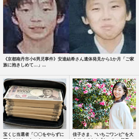
くまモンと仲良しの“高雄熊”がいる高雄市
からは被災地にテント、半導体大手
『TSMC』は2億5000万！台湾と…
週刊女性PRIME
2026/8/6
熊本地震で従業員死亡の『ハビタ』イオン
爆発事故後に“社長の経歴と写真”削除で
「逃げようとしてる」逃げ…
《京都南丹市小6男児事件》安達結希さん遺体発見から1か月「ご家
週刊女性PRIME
2026/8/5
族に抱きしめて…」...
蓮舫議員「あまりにも愕然…」高市早苗首
相の熊本地震“合掌姿”を痛烈批判するも
「なんでも揚げ足」国民か…
週刊女性PRIME
2026/8/5
宝くじ当選者「〇〇をやらずに
佳子さま、“いちごワンピ”を大