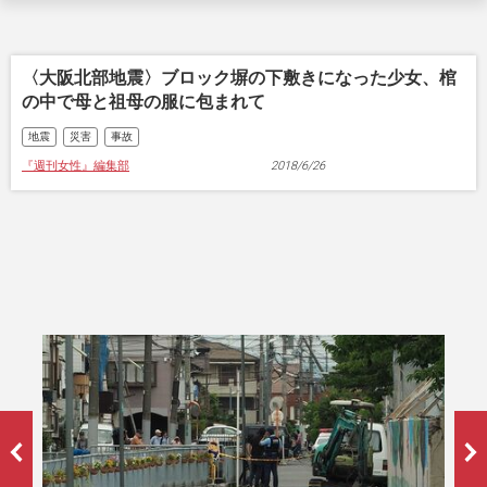
〈大阪北部地震〉ブロック塀の下敷きになった少女、棺
の中で母と祖母の服に包まれて
地震
災害
事故
『週刊女性』編集部
2018/6/26