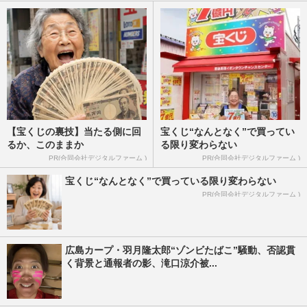
【宝くじの裏技】当たる側に回
宝くじ“なんとなく”で買ってい
るか、このままか
る限り変わらない
PR(合同会社デジタルファーム )
PR(合同会社デジタルファーム )
宝くじ“なんとなく”で買っている限り変わらない
PR(合同会社デジタルファーム )
広島カープ・羽月隆太郎“ゾンビたばこ”騒動、否認貫
く背景と通報者の影、滝口涼介被...