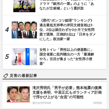
ドラマ『銀河の一票』のように「あ
なたが立候補」という選択肢
《歴代“ポンコツ総理”ランキング》
過去最低支持率の岸田文雄首相は3
位、2位は就任わずか2か月で女性問
題で退陣、圧倒的1位は「日本をダメ
にした」政治家一家
女性トイレ「男性以上の便器数に」
国交省案に批判噴出の一方「最適解
やろ」注目が集まった“女性用小便
器”
災害の最新記事
滝沢秀明氏「男手が必要」熊本地震の復興
支援を表明、中居正広もボランティア計画
で浮かび上がる“合流”の可能性
週刊女性PRIME
2時間前