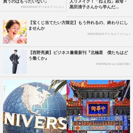
買うのはもったいない」
人リメイク！「ねぇね」叔母・
黒田清子さんから学んだ...
PR(合同会社デジタルファーム )
【宝くじ当てたい方限定】もう外れるの、終わりにし
ませんか
PR(合同会社デジタルファーム )
【西野亮廣】ビジネス書最新刊『北極星 僕たちはど
う働くか』
PR(FINCHI on GOETHE)