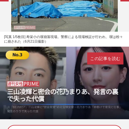
[写真 1/5枚目] 寿栄小の塀崩落現場。警察による現場検証が行われ、塀は粉々
に崩された（6月21日撮影）
この記事を読む
L
U
o
n
a
m
d
u
e
t