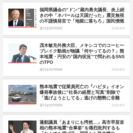
福岡県議会の“ドン”蔵内勇夫議長、炎上続
きの中「ネパールは天国だった」震災無視
の不謹慎発言で「地獄に落ちろ」国民憤慨
週刊女性PRIME
2026/8/6
茂木敏充外務大臣、メキシコでのコーヒー
ブレイク動画が物議「何やってるの？」熊
本地震・円安の“国内状況”で問われるSNS
のTPO
週刊女性PRIME
2026/8/6
熊本地震で従業員死亡の『ハビタ』イオン
爆発事故後に“社長の経歴と写真”削除で
「逃げようとしてる」逃げの態勢に非難
週刊女性PRIME
2026/8/5
蓮舫議員「あまりにも愕然…」高市早苗首
相の熊本地震“合掌姿”を痛烈批判するも