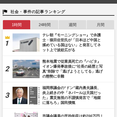
社会・事件の記事ランキング
1時間
24時間
週間
月間
テレ朝『モーニングショー』で弁護
士・猿田佐世氏が「日本ほど中国と
揉めている国はない」と発言してネ
ット上で波紋広がる
熊本地震で従業員死亡の『ハビタ』
イオン爆発事故後に“社長の経歴と写
真”削除で「逃げようとしてる」逃げ
の態勢に非難
福岡県議会の“ドン”蔵内勇夫議長、
炎上続きの中「ネパールは天国だっ
た」震災無視の不謹慎発言で「地獄
に落ちろ」国民憤慨
市議会議員の平均年収は約700万円！