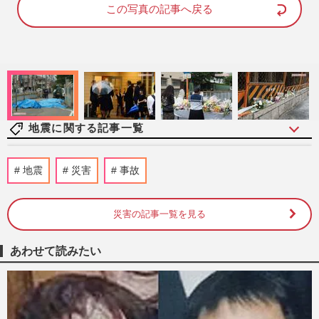
d
e
この写真の記事へ戻る
:
1
0
0
.
0
0
%
地震に関する記事一覧
滝沢秀明氏「男手が必要」熊本地震の復興
地震
災害
事故
支援を表明、中居正広もボランティア計画
で浮かび上がる“合流”の…
週刊女性PRIME
2時間前
災害の記事一覧を見る
福岡県議会の“ドン”蔵内勇夫議長、炎上続
あわせて読みたい
きの中「ネパールは天国だった」震災無視
の不謹慎発言で「地獄に…
週刊女性PRIME
2026/8/6