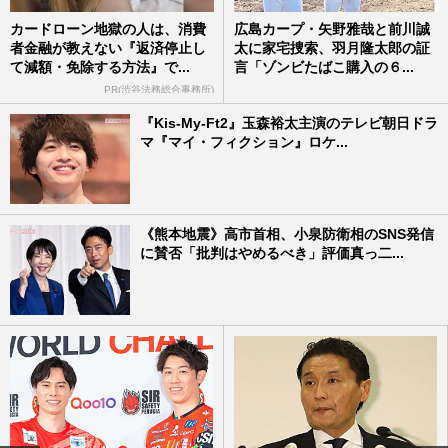
カードローン地獄の人は、消費
広島カープ・矢野雅哉と前川誠
者金融が教えない『返済停止し
太に家宅捜索、羽月隆太郎の証
て減額・免除する方法』で...
言「ゾンビたばこ購入の６...
PR(渋谷法務総合事務所)
『Kis-My-Ft2』玉森裕太主演のテレビ朝日ドラ
マ『マイ・フィクション』ロケ...
《熊本地震》高市首相、小泉防衛相のSNS発信
に賛否「批判はやめるべき」評価真っ二...