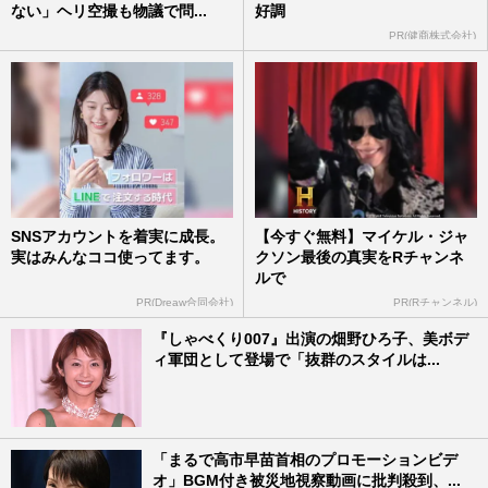
ない」ヘリ空撮も物議で問...
好調
PR(健商株式会社)
SNSアカウントを着実に成長。
【今すぐ無料】マイケル・ジャ
実はみんなココ使ってます。
クソン最後の真実をRチャンネ
ルで
PR(Dreaw合同会社)
PR(Rチャンネル)
『しゃべくり007』出演の畑野ひろ子、美ボデ
ィ軍団として登場で「抜群のスタイルは...
「まるで高市早苗首相のプロモーションビデ
オ」BGM付き被災地視察動画に批判殺到、...