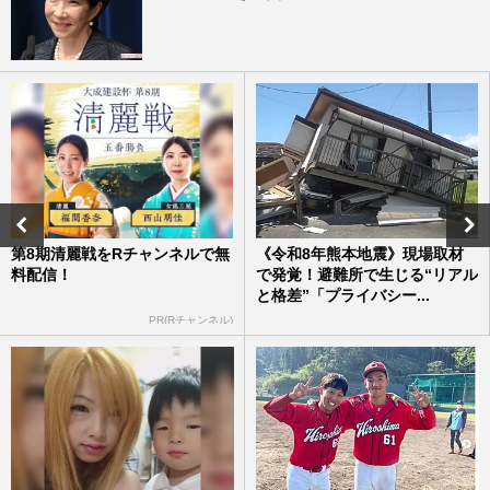
第8期清麗戦をRチャンネルで無
《令和8年熊本地震》現場取材
料配信！
で発覚！避難所で生じる“リアル
と格差”「プライバシー...
PR(Rチャンネル)