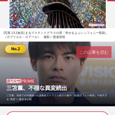
[写真 1/11枚目] まるでステンドグラスの塔「幸せをよぶシンフォニー彫刻」
（ガブリエル・ロアール） 撮影／渡邉智裕
この記事を読む
L
U
o
n
a
m
d
u
e
t