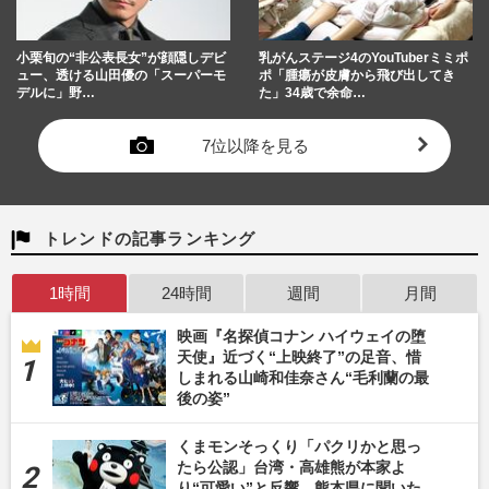
小栗旬の“非公表長女”が顔隠しデビ
乳がんステージ4のYouTuberミミポ
ュー、透ける山田優の「スーパーモ
ポ「腫瘍が皮膚から飛び出してき
デルに」野…
た」34歳で余命…
7位以降を見る
トレンドの記事ランキング
1時間
24時間
週間
月間
映画『名探偵コナン ハイウェイの堕
天使』近づく“上映終了”の足音、惜
しまれる山崎和佳奈さん“毛利蘭の最
後の姿”
くまモンそっくり「パクリかと思っ
たら公認」台湾・高雄熊が本家よ
り“可愛い”と反響、熊本県に聞いた