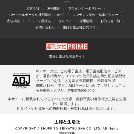
運営会社
利用規約
プライバシーポリシー
パーソナルデータの外部送信について
コンテンツ制作・編集ポリシー
広告掲載
ニュース提供先
タレコミ
採用情報
お知らせ一覧
お問い合わせ
主婦と生活社公式サイト
主婦と生活社関連サイト
ABJマークは、この電子書店・電子書籍配信サービス
が、著作権者からコンテンツ使用許諾を得た正規版配信
サービスであることを示す登録商標（登録番号 第
6091713号）です。ABJマークについて、詳しくはこち
らを御覧ください。
https://aebs.or.jp/
本サイトに掲載されているすべての⽂章・撮影写真の著作権は主婦と⽣活
社に帰属します。
他サイトや他媒体への無断転載・複製⾏為は固く禁⽌します。
COPYRIGHT © SHUFU TO SEIKATSU SHA CO.,LTD. All rights
reserved.