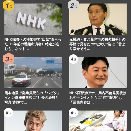
長坂真護「電子廃棄物の墓場」を芸術で救
う“利他”の活動、絵を描くことで「街」を
創る異才が掴んだ“確信…
週刊女性2026年3月3日・10日号
2026/2/28
NHK職員への性加害で“出禁”食らっ
元横綱・貴乃花光司の初恋相手との
原田マハ、アート小説の“原点”は10歳の時
た〈5年前の番組出演者〉特定が進
再婚で見せた“幸せ太り”姿に「昔よ
に訪問した倉敷・大原美術館「しょっちゅ
むも、ネット…
り幸せそう…
う妄想が爆発」語った“…
週刊女性2026年2月3日号
2026/1/24
King & Prince高橋海人「色気のある人っ
て余裕がある」長澤まさみ主演映画『おー
い、応為』で北斎の門弟に
熊本地震で従業員死亡の『ハビタ』
NHK阿部渉アナ、局内不倫発覚後は
週刊女性2025年10月21・28日号
2025/10/17
イオン爆発事故後に“社長の経歴と
お相手女性とともに“在宅勤務”も
写真”削除で…
「業務内容は…