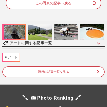
d
e
この写真の記事へ戻る
:
1
0
0
.
0
0
%
アートに関する記事一覧
《あの占い師たちは、イマ》NHK朝ドラ
アート
『わたしは海』ヒロイン・財テク女優の顔
を持つ、あいはら友子さんが…
週刊女性2026年3月24日・31日号
2026/3/17
流行の記事一覧を見る
【独自】SUPER EIGHT・丸山隆平が“偽
名”でひっそりと画家になっていた！イン
スタグラムフォロワー150人で…
Photo Ranking
週刊女性2026年3月24日・31日号
2026/3/13