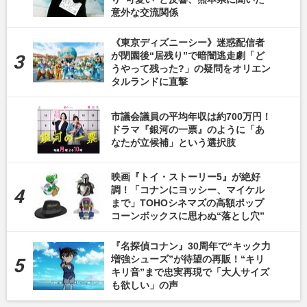
意外な交流関係
《東京ディズニーシー》迷惑配信者
が閉園後“居残り”で暗闇逃走劇「ど
うやって残った?」の疑問をオリエン
タルランドに直撃
市議会議員の平均年収は約700万円！
ドラマ『銀河の一票』のように「あ
なたが立候補」という選択肢
映画『トイ・ストーリー5』が絶好
調！「コナンにヨッシー、マイケル
まで」TOHOシネマズの高額ポップ
コーンボックスに思わぬ“落とし穴”
『名探偵コナン』30周年で“キック力
増強シューズ”が待望の再販！“キリ
キリ音”まで忠実再現で「大人サイズ
も欲しい」の声