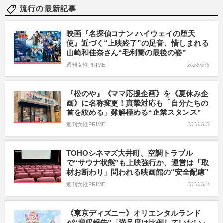
流行の最新記事
映画『名探偵コナン ハイウェイの堕天
使』近づく“上映終了”の足音、惜しまれる
山崎和佳奈さん“毛利蘭の最後の姿”
週刊女性PRIME
2026/8/5
『松のや』《ママ応援企画》を《夏休み企
画》に名称変更！真摯対応も「自分たちの
首を絞める」難解極める“企業スタンス”
週刊女性PRIME
2026/8/5
TOHOシネマズ大井町、空調トラブル
で“サウナ状態”も上映強行か、運営は「取
材お断わり」問われる映画館の“安全配慮”
週刊女性PRIME
2026/8/4
《東京ディズニー》オリエンタルランド
が“増収報告”「満足度は比例していない」