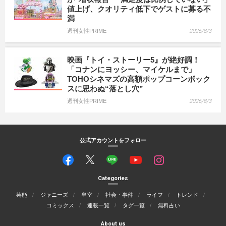
値上げ、クオリティ低下でゲストに募る不
満
週刊女性PRIME
2026/8/3
映画『トイ・ストーリー5』が絶好調！
「コナンにヨッシー、マイケルまで」
TOHOシネマズの高額ポップコーンボック
スに思わぬ“落とし穴”
週刊女性PRIME
2026/8/3
公式アカウントをフォロー
Categories
芸能
ジャニーズ
皇室
社会・事件
ライフ
トレンド
コミックス
連載一覧
タグ一覧
無料占い
About us