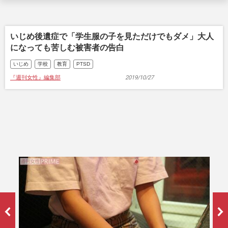
いじめ後遺症で「学生服の子を見ただけでもダメ」大人
になっても苦しむ被害者の告白
いじめ
学校
教育
PTSD
『週刊女性』編集部
2019/10/27