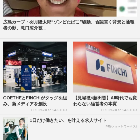
広島カープ・羽月隆太郎“ゾンビたばこ”騒動、否認貫く背景と通報
者の影、滝口涼介被...
GOETHEとFINCHIがタッグを組
【見城徹×藤田晋】AI時代でも変
み、新メディアを創設
わらない経営者の本質
PR(FINCHI on GOETHE)
PR(FINCHI on GOETHE)
1日だけ働きたい、を叶える求人サイト
PR(ショットワークス)