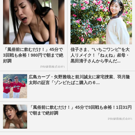
「風俗前に飲むだけ！」45分で
佳子さま、“いちごワンピ”を大
3回戦も余裕！980円で朝まで絶
人リメイク！「ねぇね」叔母・
好調
黒田清子さんから学んだ...
PR(健商株式会社)
広島カープ・矢野雅哉と前川誠太に家宅捜索、羽月隆
太郎の証言「ゾンビたばこ購入の６...
「風俗前に飲むだけ！」45分で3回戦も余裕！1日31円
で朝まで絶好調
PR(健商株式会社)