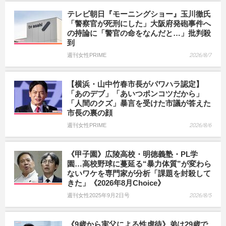
テレビ朝日『モーニングショー』玉川徹氏
「警察官が死刑にした」大阪府発砲事件へ
の持論に「警官の命をなんだと…」批判殺
到
週刊女性PRIME
2026/8/7
【横浜・山中竹春市長がパワハラ認定】
「あのデブ」「あいつポンコツだから」
「人間のクズ」暴言を受けた市議が答えた
市長の裏の顔
週刊女性PRIME
2026/8/6
《甲子園》広陵高校・明徳義塾・PL学
園…高校野球に蔓延る“暴力体質”が変わら
ないワケを専門家が分析「課題を封殺して
きた」《2026年8月Choice》
週刊女性2025年9月2日号
2026/8/5
《9歳から実父による性虐待》弟は29歳で