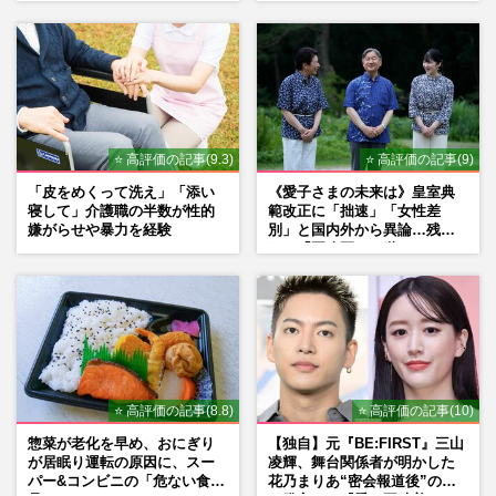
ない理由
⭐ 高評価の記事(9.3)
⭐ 高評価の記事(9)
「皮をめくって洗え」「添い
《愛子さまの未来は》皇室典
寝して」介護職の半数が性的
範改正に「拙速」「女性差
嫌がらせや暴力を経験
別」と国内外から異論…残さ
れた「再改正」の道
⭐ 高評価の記事(8.8)
⭐ 高評価の記事(10)
惣菜が老化を早め、おにぎり
【独自】元『BE:FIRST』三山
が居眠り運転の原因に、スー
凌輝、舞台関係者が明かした
パー&コンビニの「危ない食
花乃まりあ“密会報道後”の呆