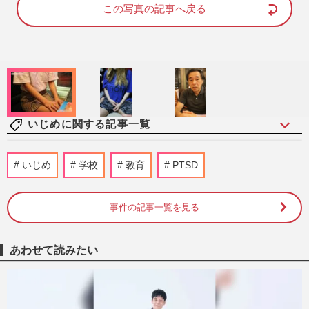
d
e
この写真の記事へ戻る
:
8
8
.
8
1
%
いじめに関する記事一覧
中山功太がXで「全部自分が悪い」いじめ
いじめ
学校
教育
PTSD
告発から一転、泥かぶり謝罪ポストで見え
た「芸風の全否定」
週刊女性PRIME
2026/5/13
事件の記事一覧を見る
サバンナ高橋茂雄、“いじめ騒動”謝罪する
あわせて読みたい
も『ストッパ』CM降板の危機「一気に仕
事を失う」不祥事の過剰反…
週刊女性PRIME
2026/5/12