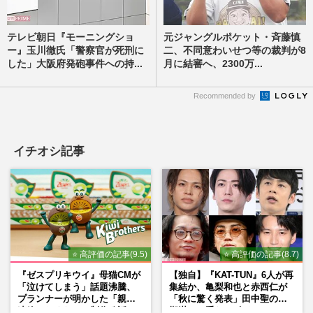
テレビ朝日『モーニングショ
元ジャングルポケット・斉藤慎
ー』玉川徹氏「警察官が死刑に
二、不同意わいせつ等の裁判が8
した」大阪府発砲事件への持...
月に結審へ、2300万...
Recommended by
イチオシ記事
⭐ 高評価の記事(9.5)
⭐ 高評価の記事(8.7)
『ゼスプリキウイ』母猫CMが
【独自】『KAT-TUN』6人が再
「泣けてしまう」話題沸騰、
集結か、亀梨和也と赤西仁が
プランナーが明かした「親に
「秋に驚く発表」田中聖の刑
連絡したくなる」制作秘話
期満了と重なる“匂わせ”では