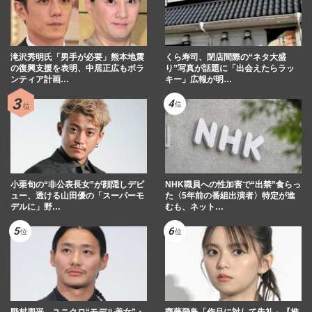
滝沢秀明氏「男手が必要」熊本地震
くら寿司、閉店間際の“ネタ大盛
の復興支援を表明、中居正広もボラ
り”写真が話題に「出会えたらラッ
ンティア計画…
キー」広報が明…
小栗旬の“非公表長女”が顔隠しデビ
NHK職員への性加害で“出禁”食らっ
ュー、透ける山田優の「スーパーモ
た〈5年前の番組出演者〉特定が進
デルに」野…
むも、ネット…
野村周平、ユニクロ“モデル美女”・
齋藤飛鳥「作品に対して失礼」【推