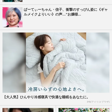
ぱーてぃーちゃん・信子、衝撃のすっぴん姿に《ギャ
ルメイクよりいい》の声…“お嬢様...
【大人気】ひんやり冷感寝具で快適な睡眠をあなたに。
PR(アイリスプラザ)