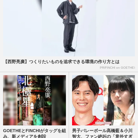
サバンナ高橋茂雄、中山功太ら後輩の“い
じめ告発”に謝罪で「感謝するべき」相
方・八木真澄が見せた“神対…
週刊女性PRIME
2026/5/11
神奈川県警少年育成課、暴行動画拡散防止
のチラシ画像を投稿→削除……学校現場に
はすでに配布で疑問殺到
【西野亮廣】つくりたいものを追求できる環境の作り方とは
週刊女性PRIME
2026/2/13
PR(FINCHI on GOETHE)
玉木雄一郎氏「悪いのは加害者」選挙公約
で“いじめ対策”宣言、世間から寄せられる
期待と「票集め」懐疑の…
週刊女性PRIME
2026/1/22
GOETHEとFINCHIがタッグを組
男子バレーボール髙橋藍＆小川
み、新メディアを創設
智大、ファン絶叫の「意外すぎ