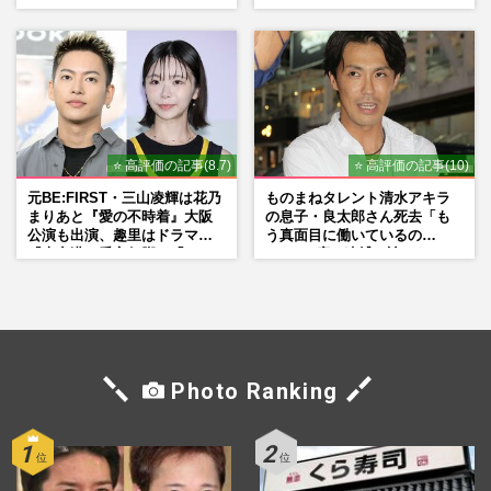
品」
れ発言と、『愛の不時着』の
劇場が答えた共演舞台の行方
⭐ 高評価の記事(8.7)
⭐ 高評価の記事(10)
元BE:FIRST・三山凌輝は花乃
ものまねタレント清水アキラ
まりあと『愛の不時着』大阪
の息子・良太郎さん死去「も
公演も出演、趣里はドラマ
う真面目に働いているの
『大空港』番宣行脚に「メン
で」、2度の逮捕も諦めなかっ
タル強すぎ」の実情
た芸能界“波乱に満ちた37年”
Photo Ranking