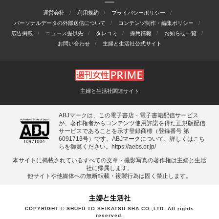
運営会社
利用規約
プライバシーポリシー
パーソナルデータの外部送信について
コンテンツ制作・編集ポリシー
広告掲載
ニュース提供先
タレコミ
採用情報
お知らせ一覧
お問い合わせ
主婦と生活社公式サイト
主婦と生活社関連サイト
ABJマークは、この電子書店・電子書籍配信サービス
が、著作権者からコンテンツ使用許諾を得た正規版配信
サービスであることを示す登録商標（登録番号 第
6091713号）です。ABJマークについて、詳しくはこち
らを御覧ください。
https://aebs.or.jp/
本サイトに掲載されているすべての⽂章・撮影写真の著作権は主婦と⽣活
社に帰属します。
他サイトや他媒体への無断転載・複製⾏為は固く禁⽌します。
COPYRIGHT © SHUFU TO SEIKATSU SHA CO.,LTD. All rights
reserved.