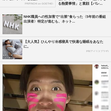
る熱愛事情」と素顔【バレ...
PR(FINCHI on GOETHE)
NHK職員への性加害で“出禁”食らった〈5年前の番組
出演者〉特定が進むも、ネット...
【大人気】ひんやり冷感寝具で快適な睡眠をあなた
に。
PR(アイリスプラザ)