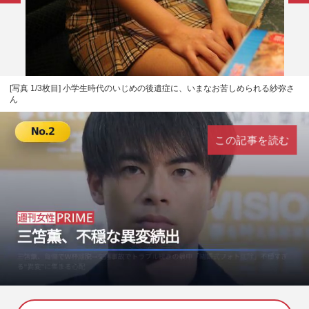
[写真 1/3枚目] 小学生時代のいじめの後遺症に、いまなお苦しめられる紗弥さ
ん
この記事を読む
L
U
o
n
a
m
d
u
e
t