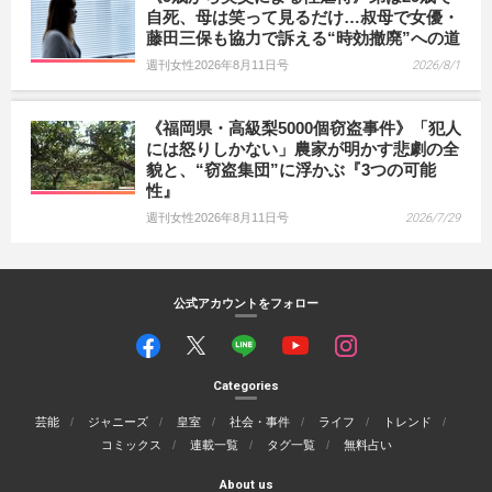
自死、母は笑って見るだけ…叔母で女優・
藤田三保も協力で訴える“時効撤廃”への道
週刊女性2026年8月11日号
2026/8/1
《福岡県・高級梨5000個窃盗事件》「犯人
には怒りしかない」農家が明かす悲劇の全
貌と、“窃盗集団”に浮かぶ『3つの可能
性』
週刊女性2026年8月11日号
2026/7/29
公式アカウントをフォロー
Categories
芸能
ジャニーズ
皇室
社会・事件
ライフ
トレンド
コミックス
連載一覧
タグ一覧
無料占い
About us