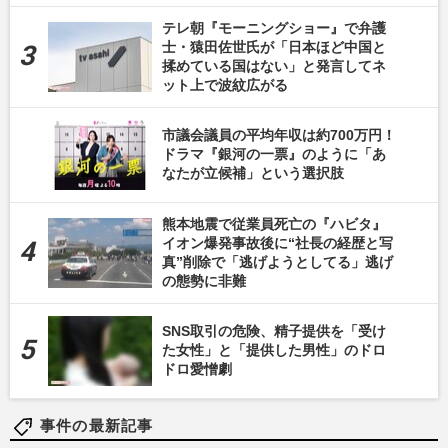
テレ朝『モーニングショー』で弁護
士・猿田佐世氏が「日本ほど中国と
揉めている国はない」と発言してネ
ット上で波紋広がる
市議会議員の平均年収は約700万円！
ドラマ『銀河の一票』のように「あ
なたが立候補」という選択肢
熊本地震で従業員死亡の『ハビタ』
イオン爆発事故後に“社長の経歴と写
真”削除で「逃げようとしてる」逃げ
の態勢に非難
SNS取引の危険、精子提供を「受け
た女性」と「提供した男性」のドロ
ドロ愛憎劇
事件の最新記事