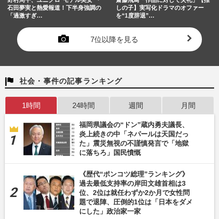
石田夢実と熱愛報道！下半身強調の
しの子】実写化ドラマのオファー
「過激すぎ…
を“1度辞退”…
7位以降を見る
社会・事件の記事ランキング
1時間
24時間
週間
月間
福岡県議会の“ドン”蔵内勇夫議長、
炎上続きの中「ネパールは天国だっ
た」震災無視の不謹慎発言で「地獄
に落ちろ」国民憤慨
《歴代“ポンコツ総理”ランキング》
過去最低支持率の岸田文雄首相は3
位、2位は就任わずか2か月で女性問
題で退陣、圧倒的1位は「日本をダメ
にした」政治家一家