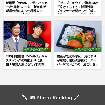
飯沼愛『VIVANT』天才ハッカ
『ゼスプリキウイ』母猫CMが
ー役“降板”の一方、新事務所
「泣けてしまう」話題沸騰、
所属の裏にあった堺雅人マネ
プランナーが明かした「親に
ージャーの「後押し」
連絡したくなる」制作秘話
⭐ 高評価の記事(9.8)
⭐ 高評価の記事(8.8)
TBS日曜劇場『VIVANT』キャ
惣菜が老化を早め、おにぎり
スティングの有能ぶりに脱
が居眠り運転の原因に、スー
帽！堺雅人演じる“乃木の青年
パー&コンビニの「危ない食
期”役は、そっくり説根強い
品」
Mr.Children桜井和寿のバンド
マン長男・櫻井海音だった
Photo Ranking