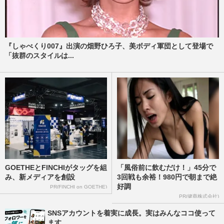
『しゃべくり007』出演の畑野ひろ子、美ボディ軍団として登場で
「抜群のスタイルは...
GOETHEとFINCHIがタッグを組
「風俗前に飲むだけ！」45分で
み、新メディアを創設
3回戦も余裕！980円で朝まで絶
好調
PR(FINCHI on GOETHE)
PR(健商株式会社)
SNSアカウントを着実に成長。実はみんなココ使って
ます。