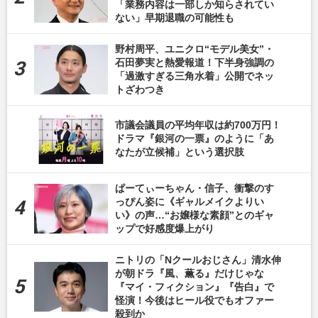
「業務内容は一部しか知らされてい
ない」早期退職の可能性も
野村周平、ユニクロ“モデル美女”・
石田夢実と熱愛報道！下半身強調の
「過激すぎる三角水着」公開でネッ
トざわつき
市議会議員の平均年収は約700万円！
ドラマ『銀河の一票』のように「あ
なたが立候補」という選択肢
ぱーてぃーちゃん・信子、衝撃のす
っぴん姿に《ギャルメイクよりい
い》の声…“お嬢様な素顔”とのギャ
ップで好感度爆上がり
ニトリの「Nクールおじさん」清水伸
が朝ドラ『風、薫る』だけじゃな
『マイ・フィクション』『告白』で
怪演！今後はヒール役でもオファー
殺到か