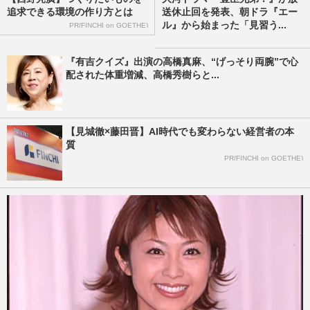
追求できる環境の作り方とは
送休止回を発表、朝ドラ『エー
ル』から始まった「見習う...
PR(FINCHI on GOETHE)
『有吉クイズ』出演の高橋真麻、“げっそり両腕”で心
配された体重増減、高橋秀樹らと...
【見城徹×藤田晋】AI時代でも変わらない経営者の本
質
PR(FINCHI on GOETHE)