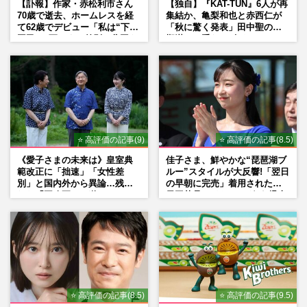
【訃報】作家・赤松利市さん
【独自】『KAT-TUN』6人が再
70歳で逝去、ホームレスを経
集結か、亀梨和也と赤西仁が
て62歳でデビュー「私は“下級
「秋に驚く発表」田中聖の刑
国民”。死ぬまで差別と貧困を
期満了と重なる“匂わせ”では
書き続けます」壮絶人生
ない理由
⭐ 高評価の記事(9)
⭐ 高評価の記事(8.5)
《愛子さまの未来は》皇室典
佳子さま、鮮やかな“琵琶湖ブ
範改正に「拙速」「女性差
ルー”スタイルが大反響!「翌日
別」と国内外から異論…残さ
の早朝に完売」着用された地
れた「再改正」の道
元工芸品のイヤリングが“爆売
れ”
⭐ 高評価の記事(8.5)
⭐ 高評価の記事(9.5)