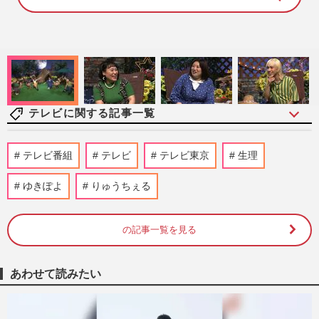
8
8
.
8
1
%
テレビに関する記事一覧
テレビ朝日『モーニングショー』玉川徹氏
テレビ番組
テレビ
テレビ東京
生理
「警察官が死刑にした」大阪府発砲事件へ
の持論に「警官の命をなん…
ゆきぽよ
りゅうちぇる
週刊女性PRIME
2026/8/7
の記事一覧を見る
NHK職員への性加害で“出禁”食らった〈5
年前の番組出演者〉特定が進むも、ネット
で「無関係な個人名」も拡…
あわせて読みたい
週刊女性PRIME
2026/8/6