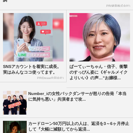
PR(健商株式会社)
SNSアカウントを着実に成長。
ぱーてぃーちゃん・信子、衝撃
実はみんなココ使ってます。
のすっぴん姿に《ギャルメイク
よりいい》の声…“お嬢様...
PR(Dreaw合同会社)
Number_iの女性バックダンサーが怒りの告発「本当
に気持ち悪い」共演者まで攻...
カードローン50万円以上の人は、返済を3～6ヶ月停止
して『大幅に減額してから返済...