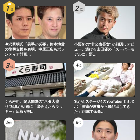
滝沢秀明氏「男手が必要」熊本地震
小栗旬の“非公表長女”が顔隠しデビ
の復興支援を表明、中居正広もボラ
ュー、透ける山田優の「スーパーモ
ンティア計画…
デルに」野…
くら寿司、閉店間際の“ネタ大盛
乳がんステージ4のYouTuberミミポ
り”写真が話題に「出会えたらラッ
ポ「腫瘍が皮膚から飛び出してき
キー」広報が明…
た」34歳で余命…