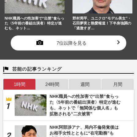
NHK職員への性加害で“出禁”食らっ
野村周平、ユニクロ“モデル美女”・
た〈5年前の番組出演者〉特定が進
石田夢実と熱愛報道！下半身強調の
むも、ネット…
「過激すぎ…
7位以降を見る
芸能の記事ランキング
1時間
24時間
週間
月間
NHK職員への性加害で“出禁”食らっ
た〈5年前の番組出演者〉特定が進む
も、ネットで「無関係な個人名」も
拡散される“二次被害”
NHK阿部渉アナ、局内不倫発覚後は
お相手女性とともに“在宅勤務”も