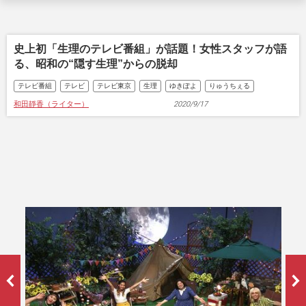
史上初「生理のテレビ番組」が話題！女性スタッフが語
る、昭和の“隠す生理”からの脱却
テレビ番組
テレビ
テレビ東京
生理
ゆきぽよ
りゅうちぇる
和田靜香（ライター）
2020/9/17