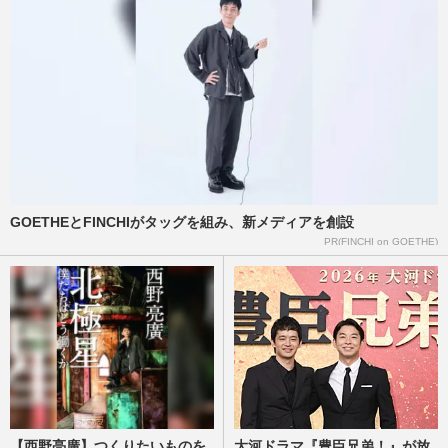
NHK職員が「番組出演者から性被害」報
告も放置の衝撃対応、中居正広と国分太一
の事例もNHKは「加害者を守る…
週刊女性PRIME
2026/8/5
阿部寛、連日の『VIVANT』PRが高視聴率
に直結も「激ヤセしてない？」心配され
る“げっそり頬ライン”の衝撃…
週刊女性PRIME
2026/8/2
GOETHEとFINCHIがタッグを組み、新メディアを創設
《令和8年熊本地震》藤井貴彦アナの現地
PR(FINCHI on GOETHE)
取材に「邪魔でしかない」ヘリ空撮も物議
で問われる“震災報道”の…
週刊女性PRIME
2026/7/30
【西野亮廣】つくりたいものを
大河ドラマ『豊臣兄弟！』が放