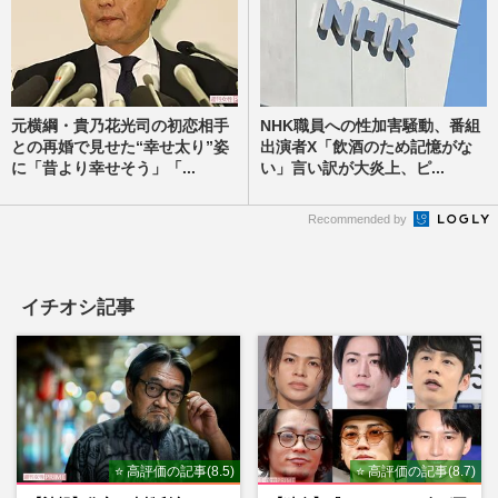
元横綱・貴乃花光司の初恋相手
NHK職員への性加害騒動、番組
との再婚で見せた“幸せ太り”姿
出演者X「飲酒のため記憶がな
に「昔より幸せそう」「...
い」言い訳が大炎上、ピ...
Recommended by
イチオシ記事
⭐ 高評価の記事(8.5)
⭐ 高評価の記事(8.7)