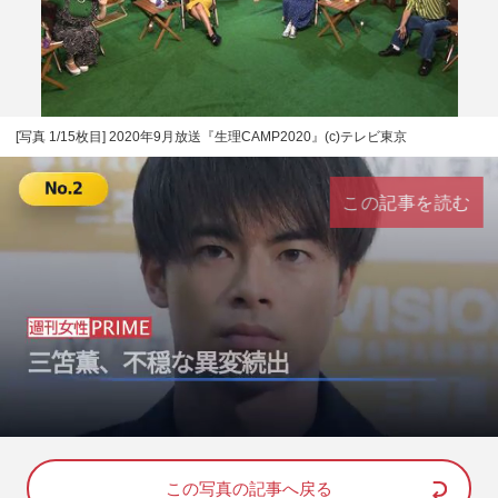
[写真 1/15枚目] 2020年9月放送『生理CAMP2020』(c)テレビ東京
この記事を読む
L
U
o
n
a
m
d
u
e
t
d
e
この写真の記事へ戻る
: