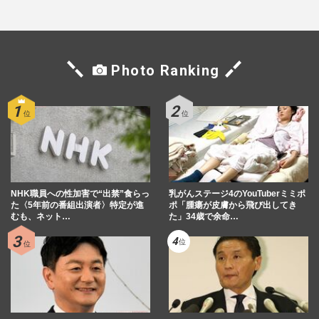
Photo Ranking
NHK職員への性加害で“出禁”食らっ
乳がんステージ4のYouTuberミミポ
た〈5年前の番組出演者〉特定が進
ポ「腫瘍が皮膚から飛び出してき
むも、ネット…
た」34歳で余命…