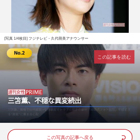
[写真 1/4枚目] フジテレビ・久代萌美アナウンサー
この記事を読む
L
U
o
n
a
m
d
u
e
t
d
e
この写真の記事へ戻る
: