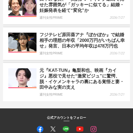
せた雰囲気が「ガッキーに似てる」結婚・
妊娠発表を経て“変化”か
週刊女性PRIME
2026/7/27
フジテレビ原田葵アナ『ぽかぽか』で結婚
相手の理想の年収「2000万円がいちばん幸
せ」発言、日本の平均年収は478万円也
週刊女性PRIME
2026/7/22
元『KAT-TUN』亀梨和也、映画『カイ
ジ』悪役で見せた“激変ビジュ”に驚愕、
脱・イケメンキャラの裏にある覚悟と妻・
田中みな実の支え
週刊女性PRIME
2026/7/21
公式アカウントをフォロー