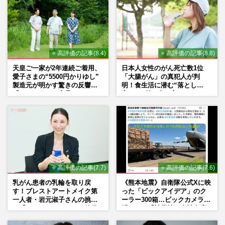
GACKT主演月9『ブラックトリック』スタ
ートも《セリフ聞き取りづらいの声も》…
生瀬勝久出演で『リーガル…
週刊女性PRIME
2026/7/27
⭐ 高評価の記事(8.4)
⭐ 高評価の記事(8.8)
TBS日曜劇場『VIVANT』や映画『キング
天皇ご一家が2年連続ご着用、
日本人女性のがん死亡数1位
ダム』にも出演、歌舞伎役者・坂東彌十郎
愛子さまの“5500円かりゆし”
「大腸がん」の真犯人が判
が板橋区で送る最愛妻との“…
製造元が明かす驚きの反響
明！食生活に潜む“落とし
週刊女性2026年7月7日・14日号
2026/7/25
「まさかうちの商品とは…」
穴”との付き合い方
フジテレビ原田葵アナ『ぽかぽか』で結婚
相手の理想の年収「2000万円がいちばん幸
せ」発言、日本の平均年収…
週刊女性PRIME
2026/7/22
⭐ 高評価の記事(7.7)
⭐ 高評価の記事(7.6)
乳がん患者の乳輪を取り戻
《熊本地震》自衛隊公式Xに映
す！ブレストアートメイク第
った「ビックアイデア」のク
一人者・岩元淑子さんの挑戦
ーラー300箱…ビックカメラが
と「ハードルしかない」啓発
明かした「被災地に自社在庫
の“壁”
提供」の真相