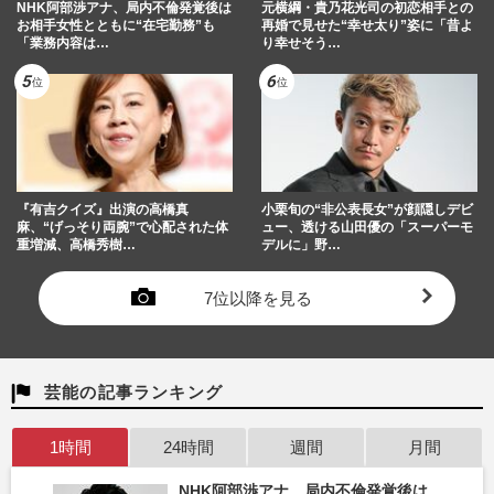
NHK阿部渉アナ、局内不倫発覚後は
元横綱・貴乃花光司の初恋相手との
お相手女性とともに“在宅勤務”も
再婚で見せた“幸せ太り”姿に「昔よ
「業務内容は…
り幸せそう…
『有吉クイズ』出演の高橋真
小栗旬の“非公表長女”が顔隠しデビ
麻、“げっそり両腕”で心配された体
ュー、透ける山田優の「スーパーモ
重増減、高橋秀樹…
デルに」野…
7位以降を見る
芸能の記事ランキング
1時間
24時間
週間
月間
NHK阿部渉アナ、局内不倫発覚後は