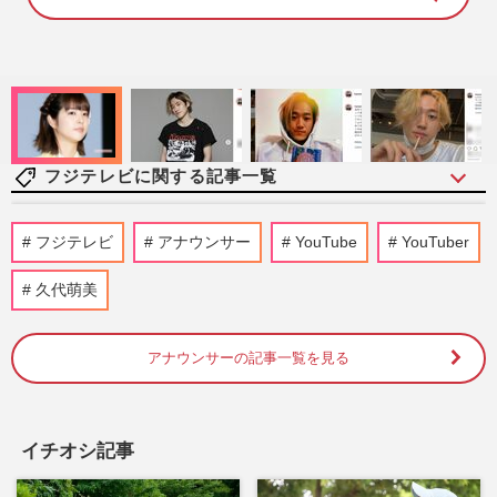
8
8
.
8
1
%
フジテレビに関する記事一覧
NHK『歴史探偵』などハラスメント騒動
フジテレビ
アナウンサー
YouTube
YouTuber
の佐藤二朗起用に「現時点で出演継続」
で“国民”から支持、明暗分け…
久代萌美
週刊女性PRIME
2026/7/30
アナウンサーの記事一覧を見る
反町隆史主演ドラマ『GTO』の視聴率下
落は“イメージ”の違いか「あんまりGTO
感がない」旧作ファンが求めて…
週刊女性PRIME
2026/7/29
イチオシ記事