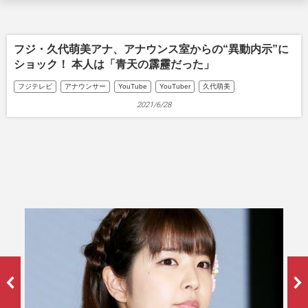
フジ・久代萌美アナ、アナウンス室からの“異動内示”に
ショック！ 本人は「青天の霹靂だった」
フジテレビ
アナウンサー
YouTube
YouTuber
久代萌美
2021/6/28