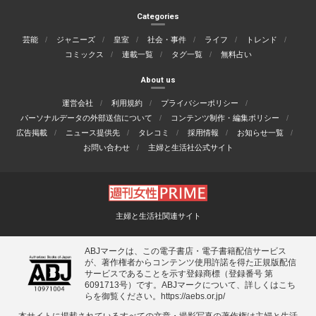
Categories
芸能
ジャニーズ
皇室
社会・事件
ライフ
トレンド
コミックス
連載一覧
タグ一覧
無料占い
About us
運営会社
利用規約
プライバシーポリシー
パーソナルデータの外部送信について
コンテンツ制作・編集ポリシー
広告掲載
ニュース提供先
タレコミ
採用情報
お知らせ一覧
お問い合わせ
主婦と生活社公式サイト
主婦と生活社関連サイト
ABJマークは、この電子書店・電子書籍配信サービス
が、著作権者からコンテンツ使用許諾を得た正規版配信
サービスであることを示す登録商標（登録番号 第
6091713号）です。ABJマークについて、詳しくはこち
らを御覧ください。
https://aebs.or.jp/