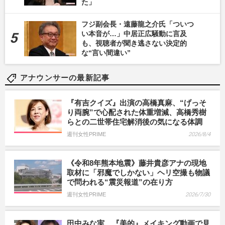
た」
フジ副会長・遠藤龍之介氏「ついつ
い本音が…」中居正広騒動に言及
も、視聴者が聞き逃さない決定的
な“言い間違い”
アナウンサーの最新記事
『有吉クイズ』出演の高橋真麻、“げっそ
り両腕”で心配された体重増減、高橋秀樹
らとの二世帯住宅解消後の気になる体調
週刊女性PRIME
2026/8/4
《令和8年熊本地震》藤井貴彦アナの現地
取材に「邪魔でしかない」ヘリ空撮も物議
で問われる“震災報道”の在り方
週刊女性PRIME
2026/7/30
田中みな実、『美的』メイキング動画で見