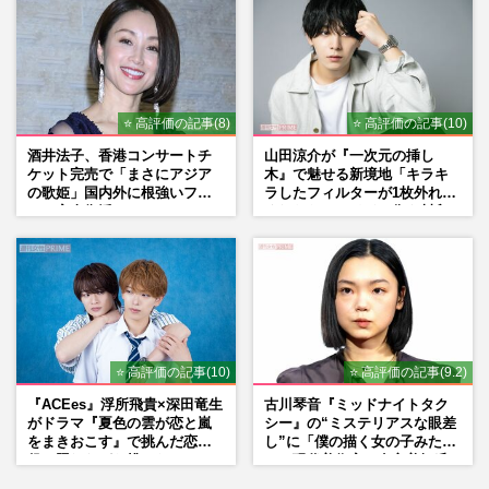
⭐ 高評価の記事(8)
⭐ 高評価の記事(10)
酒井法子、香港コンサートチ
山田涼介が『一次元の挿し
ケット完売で「まさにアジア
木』で魅せる新境地「キラキ
の歌姫」国内外に根強いファ
ラしたフィルターが1枚外れて
ンで完全復活か
くれたら」アイドル像を封印
した覚悟
⭐ 高評価の記事(10)
⭐ 高評価の記事(9.2)
『ACEes』浮所飛貴×深田竜生
古川琴音『ミッドナイトタク
がドラマ『夏色の雲が恋と嵐
シー』の“ミステリアスな眼差
をまきおこす』で挑んだ恋人
し”に「僕の描く女の子みた
役、照れながら挑んだキュン
い」現代美術家・奈良美智氏
シーン秘話
もSNSで“公認”