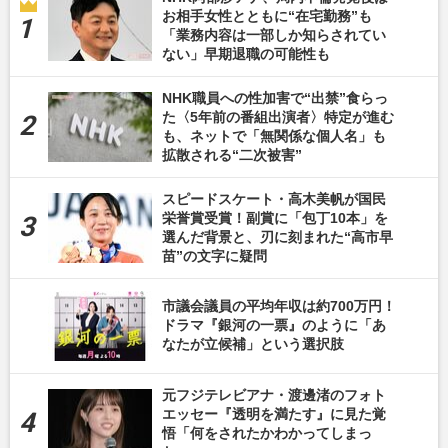
お相手女性とともに“在宅勤務”も
「業務内容は一部しか知らされてい
ない」早期退職の可能性も
NHK職員への性加害で“出禁”食らっ
た〈5年前の番組出演者〉特定が進む
も、ネットで「無関係な個人名」も
拡散される“二次被害”
スピードスケート・高木美帆が国民
栄誉賞受賞！副賞に「包丁10本」を
選んだ背景と、刃に刻まれた“高市早
苗”の文字に疑問
市議会議員の平均年収は約700万円！
ドラマ『銀河の一票』のように「あ
なたが立候補」という選択肢
元フジテレビアナ・渡邊渚のフォト
エッセー『透明を満たす』に見た覚
悟「何をされたかわかってしまっ