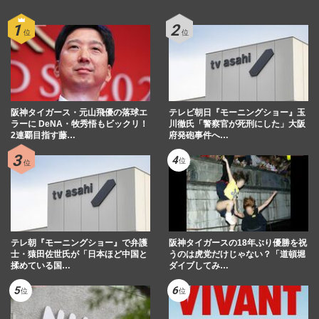
阪神タイガース・元山飛優の落球エ
テレビ朝日『モーニングショー』玉
ラーに DeNA・牧秀悟もビックリ！
川徹氏「警察官が死刑にした」大阪
2連覇目指す藤…
府発砲事件へ…
テレ朝『モーニングショー』で弁護
阪神タイガースの18年ぶり優勝を祝
士・猿田佐世氏が「日本ほど中国と
うのは虎党だけじゃない？「道頓堀
揉めている国…
ダイブしてみ…