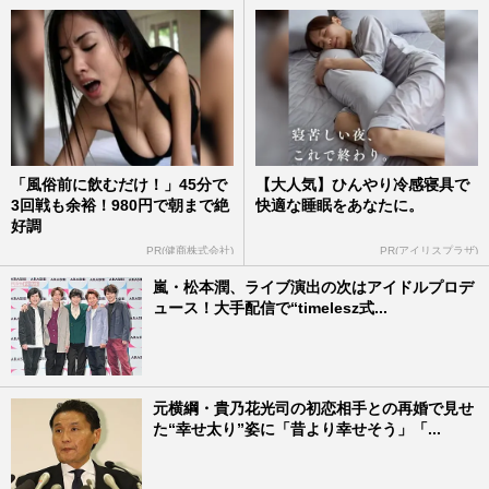
「風俗前に飲むだけ！」45分で
【大人気】ひんやり冷感寝具で
3回戦も余裕！980円で朝まで絶
快適な睡眠をあなたに。
好調
PR(健商株式会社)
PR(アイリスプラザ)
嵐・松本潤、ライブ演出の次はアイドルプロデ
ュース！大手配信で“timelesz式...
元横綱・貴乃花光司の初恋相手との再婚で見せ
た“幸せ太り”姿に「昔より幸せそう」「...