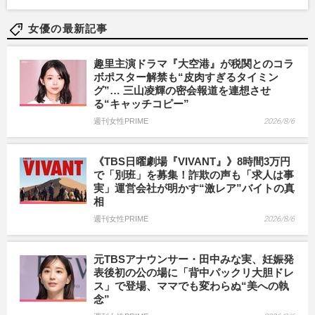
女優の最新記事
趣里主演ドラマ『大空港』が税関とのコラ
ボポスター解禁も“皮肉すぎるタイミン
グ”… 三山凌輝の密会報道を連想させ
る“キャッチコピー”
週刊女性PRIME
2026/8/6
《TBS日曜劇場『VIVANT』》8時間3万円
で「別班」を募集！詐欺の声も「求人は事
実」運営会社が明かす“激レア”バイトの真
相
週刊女性PRIME
2026/8/6
元TBSアナウンサー・田中みな実、妊娠発
表後初の公の場に「背中パックリ大胆ドレ
ス」で登場、ママでも変わらぬ“美への執
念”