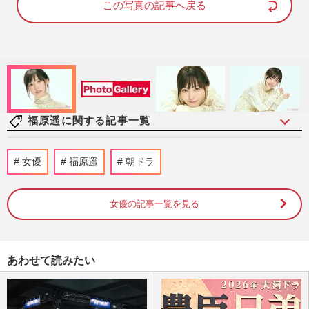
e
この写真の記事へ戻る
:
1
0
0
.
0
0
%
福原遥に関する記事一覧
《夏ドラマ“がっかり”ランキング》林遣
女優
福原遥
朝ドラ
都、成田凌作品を抑えた1位は「シリーズ
化の理由が謎」な櫻井翔主…
週刊女性2025年8月12日号
2025/8/5
女優の記事一覧を見る
月９ドラマ『明日はもっと、いい日にな
る』で刑事役の福原遥、痴漢被害者だけで
あわせて読みたい
なく、フジテレビも救う「ヒ…
週刊女性2025年7月1日・8日号
2025/6/23