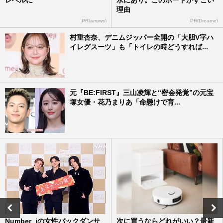
レベルに
水にあり。このボードがすごい
理由
PR(arrows)
PR(Dreame)
村重杏奈、デニムジッパー全開の「大胆V字ハ
イレグスーツ」も「トイレの時どうすれば...
元『BE:FIRST』三山凌輝と“密会発覚”の元宝
塚女優・花乃まりあ「命懸けで育...
Number_iの女性バックダンサ
次に買うならどれがいい？最新