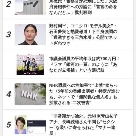
川徹氏「警察官が死刑にした」大阪
府発砲事件への持論に「警官の命を
なんだと…」批判殺到
野村周平、ユニクロ“モデル美女”・
石田夢実と熱愛報道！下半身強調の
「過激すぎる三角水着」公開でネッ
トざわつき
市議会議員の平均年収は約700万円！
ドラマ『銀河の一票』のように「あ
なたが立候補」という選択肢
NHK職員への性加害で“出禁”食らっ
た〈5年前の番組出演者〉特定が進む
も、ネットで「無関係な個人名」も
拡散される“二次被害”
「非常識かつ論外」元NHK青山祐子
アナ、長嶋茂雄さん弔問も“セクシ
ー”な装いに寄せられた「マナー違
反」