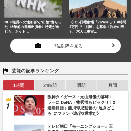
NHK職員への性加害で“出禁”食らっ
《TBS日曜劇場『VIVANT』》8時間
た〈5年前の番組出演者〉特定が進
3万円で「別班」を募集！詐欺の声
むも、ネット…
も「求人は事実…
7位以降を見る
芸能の記事ランキング
1時間
24時間
週間
月間
阪神タイガース・元山飛優の落球エ
ラーに DeNA・牧秀悟もビックリ！2
連覇目指す藤川球児監督の“泣きどこ
ろ”にファン《鳥谷2世求む》
テレビ朝日『モーニングショー』玉