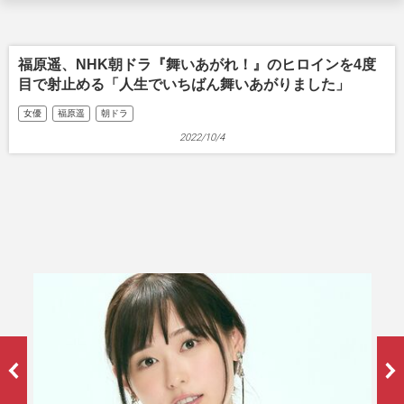
福原遥、NHK朝ドラ『舞いあがれ！』のヒロインを4度
目で射止める「人生でいちばん舞いあがりました」
女優
福原遥
朝ドラ
2022/10/4