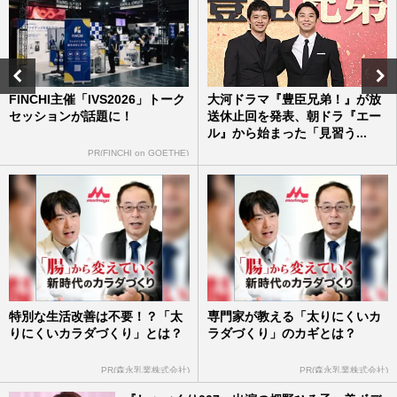
『あんぱん』加瀬亮・『とと姉ちゃん』西
島秀俊も…「終了時の生存率は2割以下」
短命すぎる朝ドラ主人公・…
週刊女性2025年6月3日号
2025/5/26
FINCHI主催「IVS2026」トーク
大河ドラマ『豊臣兄弟！』が放
セッションが話題に！
送休止回を発表、朝ドラ『エー
フジテレビ騒動で大手航空会社とのタイア
ル』から始まった「見習う...
ップ企画が頓挫、7月クールの福原遥主
演“月9・航空モノ”ドラマが…
PR(FINCHI on GOETHE)
週刊女性2025年3月18日号
2025/3/5
福原遥、日本テレビドラマ『マル秘の密子
さん』でダークな役に初挑戦！インタビュ
ー中にうっかり発言!?
週刊女性2024年8月6日号
2024/7/27
特別な生活改善は不要！？「太
専門家が教える「太りにくいカ
りにくいカラダづくり」とは？
ラダづくり」のカギとは？
PR(森永乳業株式会社)
PR(森永乳業株式会社)