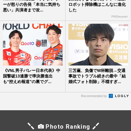
ーが怒りの告発「本当に気持ち
ロボット掃除機はこんなに進化
悪い」共演者まで攻...
した
PR(Dreame)
《VNL男子バレー日本代表》中
三笘薫、負傷でW杯離脱→交通
国撃破13連勝で準決勝進出
事故でトラブル続きの最中「結
も“控えめ報道”の裏でグ...
婚式フォト削除」不穏すぎ...
Recommended by
Photo Ranking