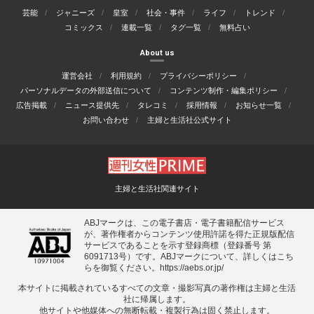
芸能
ジャニーズ
皇室
社会・事件
ライフ
トレンド
コミックス
連載一覧
タグ一覧
無料占い
About us
運営会社
利用規約
プライバシーポリシー
パーソナルデータの外部送信について
コンテンツ制作・編集ポリシー
広告掲載
ニュース提供先
タレコミ
採用情報
お知らせ一覧
お問い合わせ
主婦と生活社公式サイト
主婦と生活社関連サイト
ABJマークは、この電子書店・電子書籍配信サービス
が、著作権者からコンテンツ使用許諾を得た正規版配信
サービスであることを示す登録商標（登録番号 第
6091713号）です。ABJマークについて、詳しくはこち
らを御覧ください。
https://aebs.or.jp/
本サイトに掲載されているすべての⽂章・撮影写真の著作権は主婦と⽣活
社に帰属します。
他サイトや他媒体への無断転載・複製⾏為は固く禁⽌します。