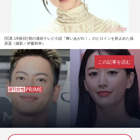
[写真 1/6枚目] 朝の連続テレビ小説『舞いあがれ！』のヒロインを射止めた福
原遥（撮影／伊藤和幸）
この記事を読む
L
U
o
n
a
m
d
u
e
t
d