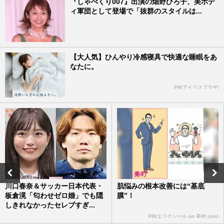
『しゃべくり007』出演の畑野ひろ子、美ボデ
ィ軍団として登場で「抜群のスタイルは...
【大人気】ひんやり冷感寝具で快適な睡眠をあ
なたに。
PR(アイリスプラザ)
川口春奈＆サッカー日本代表・
肌悩みの根本改善には“基底
板倉滉「匂わせゼロ婚」でも隠
膜”！
しきれなかったセレブすぎ...
PR(エリクシール on 美的.com)