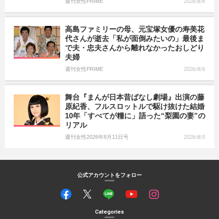
週刊女性PRIME
2026/8/6
高島ファミリーの母、元宝塚女優の寿美花
代さんが逝去「私が面倒みたいの」最後ま
で夫・忠夫さんから離れなかったおしどり
夫婦
週刊女性PRIME
2026/8/6
舞台『まんが日本昔ばなし劇場』出演の藤
原紀香、フルスロットルで駆け抜けた結婚
10年「すべてが糧に」語った“梨園の妻”の
リアル
週刊女性2026年8月11日号
2026/8/5
公式アカウントをフォロー
Categories