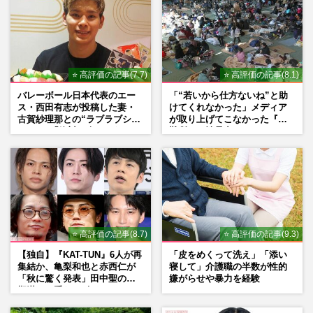
“韓国通”芸能人が推すソウルの「ホットス
ポット」2泊3日でおしゃれな街歩きから買
い物、グルメ、美容総ざ…
⭐ 高評価の記事(7.7)
⭐ 高評価の記事(8.1)
週刊女性2024年7月2日号
2024/6/26
バレーボール日本代表のエー
「“若いから仕方ないね”と助
ス・西田有志が投稿した妻・
けてくれなかった」メディア
音楽ショップスタッフに聞いた《好きな音
古賀紗理那との“ラブラブショ
が取り上げてこなかった『避
楽ドラマランキング》朝ドラ『エール』
ット”に「絶対に今じゃない」
難所での性暴力』
『あまちゃん』もランクイン…
「空気読んで」ネット上で批
判殺到の理由
週刊女性2024年3月19日号
2024/3/11
本田翼主演ドラマ『君の花になる』が映画
化！ 低視聴率なのに続編制作の背景に、
高橋文哉ら抜擢アイドルグ…
⭐ 高評価の記事(8.7)
⭐ 高評価の記事(9.3)
週刊女性2023年8月22日・8月29日号
2023/8/7
【独自】『KAT-TUN』6人が再
「皮をめくって洗え」「添い
集結か、亀梨和也と赤西仁が
寝して」介護職の半数が性的
「秋に驚く発表」田中聖の刑
嫌がらせや暴力を経験
期満了と重なる“匂わせ”では
ない理由