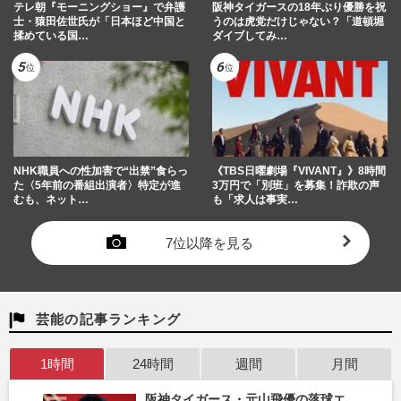
テレ朝『モーニングショー』で弁護
阪神タイガースの18年ぶり優勝を祝
士・猿田佐世氏が「日本ほど中国と
うのは虎党だけじゃない？「道頓堀
揉めている国…
ダイブしてみ…
NHK職員への性加害で“出禁”食らっ
《TBS日曜劇場『VIVANT』》8時間
た〈5年前の番組出演者〉特定が進
3万円で「別班」を募集！詐欺の声
むも、ネット…
も「求人は事実…
7位以降を見る
芸能の記事ランキング
1時間
24時間
週間
月間
阪神タイガース・元山飛優の落球エ