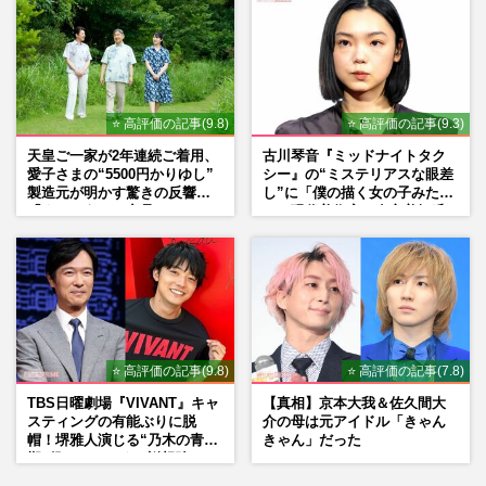
⭐ 高評価の記事(9.8)
⭐ 高評価の記事(9.3)
天皇ご一家が2年連続ご着用、
古川琴音『ミッドナイトタク
愛子さまの“5500円かりゆし”
シー』の“ミステリアスな眼差
製造元が明かす驚きの反響
し”に「僕の描く女の子みた
「まさかうちの商品とは…」
い」現代美術家・奈良美智氏
もSNSで“公認”
⭐ 高評価の記事(9.8)
⭐ 高評価の記事(7.8)
TBS日曜劇場『VIVANT』キャ
【真相】京本大我＆佐久間大
スティングの有能ぶりに脱
介の母は元アイドル「きゃん
帽！堺雅人演じる“乃木の青年
きゃん」だった
期”役は、そっくり説根強い
Mr.Children桜井和寿のバンド