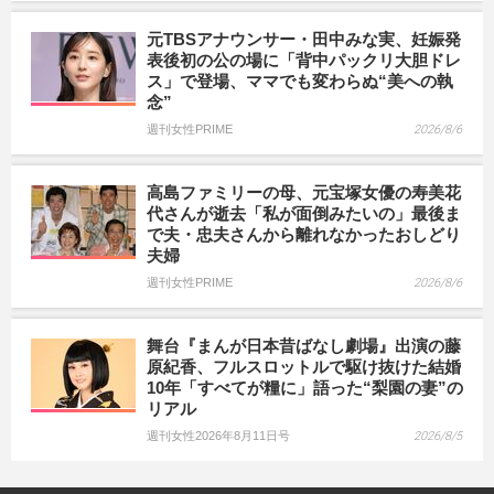
元TBSアナウンサー・田中みな実、妊娠発
表後初の公の場に「背中パックリ大胆ドレ
ス」で登場、ママでも変わらぬ“美への執
念”
週刊女性PRIME
2026/8/6
高島ファミリーの母、元宝塚女優の寿美花
代さんが逝去「私が面倒みたいの」最後ま
で夫・忠夫さんから離れなかったおしどり
夫婦
週刊女性PRIME
2026/8/6
舞台『まんが日本昔ばなし劇場』出演の藤
原紀香、フルスロットルで駆け抜けた結婚
10年「すべてが糧に」語った“梨園の妻”の
リアル
週刊女性2026年8月11日号
2026/8/5