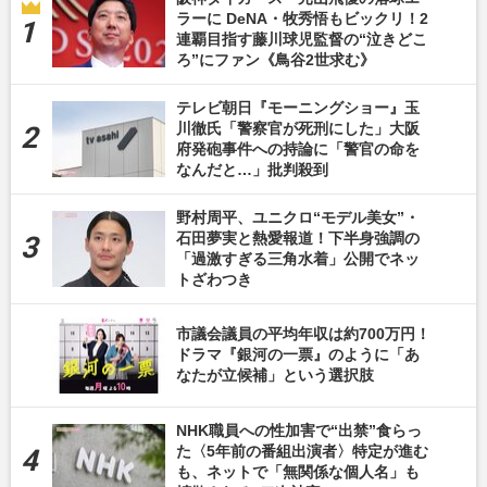
ラーに DeNA・牧秀悟もビックリ！2
連覇目指す藤川球児監督の“泣きどこ
ろ”にファン《鳥谷2世求む》
テレビ朝日『モーニングショー』玉
川徹氏「警察官が死刑にした」大阪
府発砲事件への持論に「警官の命を
なんだと…」批判殺到
野村周平、ユニクロ“モデル美女”・
石田夢実と熱愛報道！下半身強調の
「過激すぎる三角水着」公開でネッ
トざわつき
市議会議員の平均年収は約700万円！
ドラマ『銀河の一票』のように「あ
なたが立候補」という選択肢
NHK職員への性加害で“出禁”食らっ
た〈5年前の番組出演者〉特定が進む
も、ネットで「無関係な個人名」も