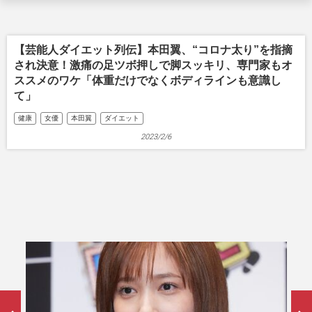
【芸能人ダイエット列伝】本田翼、“コロナ太り”を指摘
され決意！激痛の足ツボ押しで脚スッキリ、専門家もオ
ススメのワケ「体重だけでなくボディラインも意識し
て」
健康
女優
本田翼
ダイエット
2023/2/6