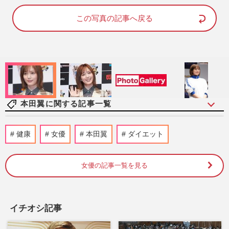
d
u
e
t
d
e
この写真の記事へ戻る
:
7
4
.
0
0
%
本田翼に関する記事一覧
本田翼、3か月間のゲーム大会に参戦で
健康
女優
本田翼
ダイエット
「暇なの？」「本業は？」辛辣反応もゲー
マーは“大量いいね”で大歓…
週刊女性PRIME
2025/9/11
女優の記事一覧を見る
本田翼がフジ連ドラ初主演で「演技力ない
のに」過去トレンド入りの辛辣声、「彼氏
イチオシ記事
をシェア」衝撃内容も物議
週刊女性PRIME
2025/5/30