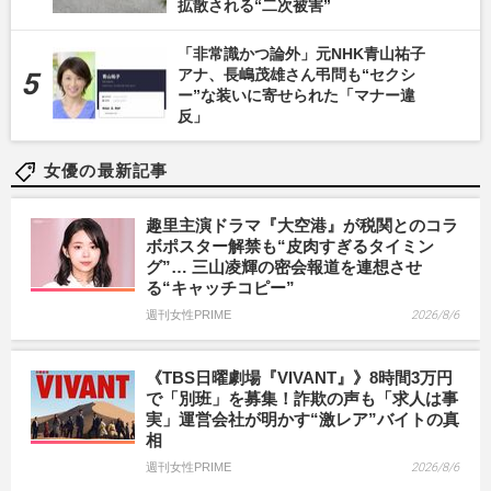
拡散される“二次被害”
「非常識かつ論外」元NHK青山祐子
アナ、長嶋茂雄さん弔問も“セクシ
ー”な装いに寄せられた「マナー違
反」
女優の最新記事
趣里主演ドラマ『大空港』が税関とのコラ
ボポスター解禁も“皮肉すぎるタイミン
グ”… 三山凌輝の密会報道を連想させ
る“キャッチコピー”
週刊女性PRIME
2026/8/6
《TBS日曜劇場『VIVANT』》8時間3万円
で「別班」を募集！詐欺の声も「求人は事
実」運営会社が明かす“激レア”バイトの真
相
週刊女性PRIME
2026/8/6