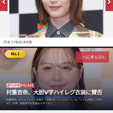
[写真 1/7枚目] 本田翼
この記事を読む
L
U
o
n
a
m