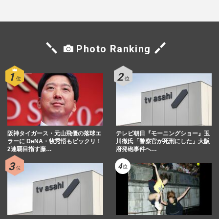
マン長男・櫻井海音だった
Photo Ranking
阪神タイガース・元山飛優の落球エ
テレビ朝日『モーニングショー』玉
ラーに DeNA・牧秀悟もビックリ！
川徹氏「警察官が死刑にした」大阪
2連覇目指す藤…
府発砲事件へ…