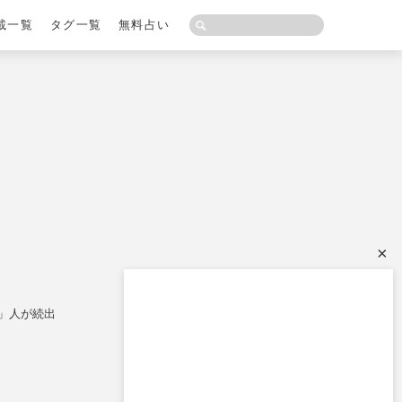
載一覧
タグ一覧
無料占い
×
」人が続出