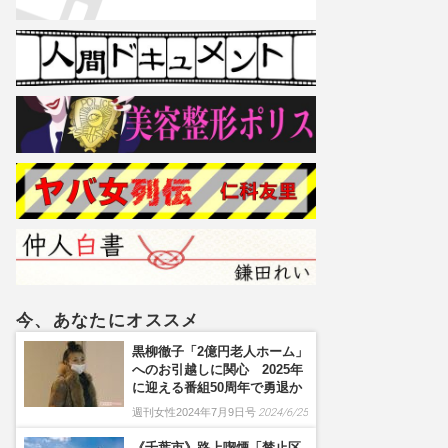
今、あなたにオススメ
黒柳徹子「2億円老人ホーム」
へのお引越しに関心 2025年
に迎える番組50周年で勇退か
週刊女性2024年7月9日号
2024/6/25
《千葉市》路上喫煙「禁止区