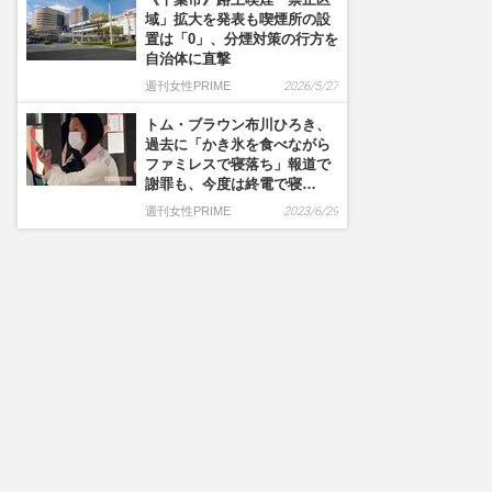
域」拡大を発表も喫煙所の設
置は「0」、分煙対策の行方を
自治体に直撃
週刊女性PRIME
2026/5/27
トム・ブラウン布川ひろき、
過去に「かき氷を食べながら
ファミレスで寝落ち」報道で
謝罪も、今度は終電で寝…
週刊女性PRIME
2023/6/29