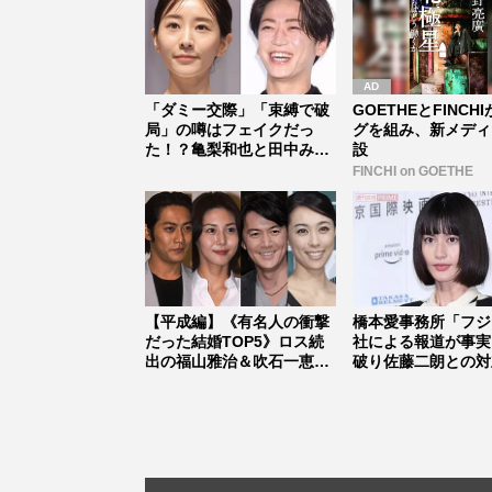
「ダミー交際」「束縛で破
GOETHEとFINCH
局」の噂はフェイクだっ
グを組み、新メディ
た！？亀梨和也と田中みな
設
実がゴール...
FINCHI on GOETHE
【平成編】《有名人の衝撃
橋本愛事務所「フジ
だった結婚TOP5》ロス続
社による報道が事実
出の福山雅治＆吹石一恵を
破り佐藤二朗との対
僅差で...
に！誹謗...