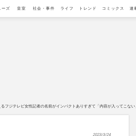
ニーズ
皇室
社会・事件
ライフ
トレンド
コミックス
連
えるフジテレビ女性記者の名前がインパクトありすぎて「内容が入ってこない
2023/3/24