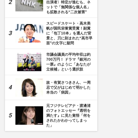
出演者〉特定が進むも、ネ
ットで「無関係な個人名」
も拡散される“二次被害”
スピードスケート・高木美
帆が国民栄誉賞受賞！副賞
に「包丁10本」を選んだ背
景と、刃に刻まれた“高市早
苗”の文字に疑問
]
市議会議員の平均年収は約
700万円！ ドラマ『銀河の
一票』のように「あなたが
立候補」という選択肢
故・有賀さつきさん、一周
忌で父がはじめて明かした
本当の「病因」
元フジテレビアナ・渡邊渚
のフォトエッセー『透明を
満たす』に見た覚悟「何を
されたかわかってしまっ
た」