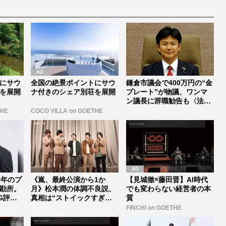
にサウ
全国の絶景ポイントにサウ
鎌倉市議会で400万円の“金
を展開
ナ付きのシェア別荘を展開
プレート”が物議、ワンマ
ン議長に辞職勧告も〈法的
拘束...
THE
COCO VILLA on GOETHE
5年のプ
《嵐、最終公演から1か
【見城徹×藤田晋】AI時代
勘所。
月》松本潤の体調不良説、
でも変わらない経営者の本
G評
真相は“ストイックすぎる
質
激ヤセ”だ...
FINCHI on GOETHE