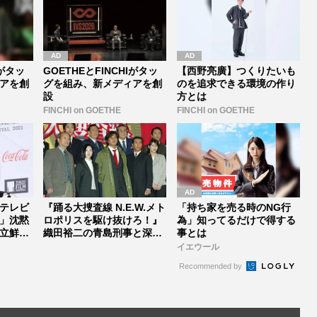
Iがタッ
GOETHEとFINCHIがタッ
【西野亮廣】つくりたいも
アを創
グを組み、新メディアを創
のを追求できる環境の作り
設
方とは
FINCHI on GOETHE
FINCHI on GOETHE
テレビ
『踊る大捜査線 N.E.W.メト
「持ち家を売る時のNG行
」沈黙
ロポリスを駆け抜けろ！』
為」知ってるだけで得する
立鮮明
織田裕二の青島刑事と深
事とは
津...
イエウール
Recommended by