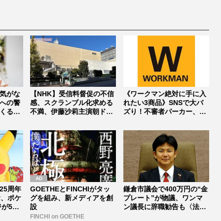
t
e
気がな
【NHK】受信料督促の不信
《ワークマン絶対に手に入
への警
感、スクランブル化求める
れたい3商品》SNSで大バ
くる前
不満、伊藤沙莉主演朝ドラ
ズり！不審者パーカー、ポ
『虎に...
ケット...
25周年
GOETHEとFINCHIがタッ
鎌倉市議会で400万円の“金
念、ポケ
グを組み、新メディアを創
プレート”が物議、ワンマ
ジが5
設
ン議長に辞職勧告も〈法的
拘束...
FINCHI on GOETHE