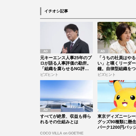
イチオシ記事
元キーエンス人事25年のプ
「うちの社員はやる
ロが語る人事評価の勘所。
い」と嘆くリーダー
「組織を腐らせるNG評
鐘。自律型組織をつ
価」とは...
に外せな...
ビズヒント
ビズヒント
すべてが絶景、収益も得ら
東京ディズニーシー
れるその仕組みとは
グッズ90種類に懸
パーク1200円バッ
万...
COCO VILLA on GOETHE