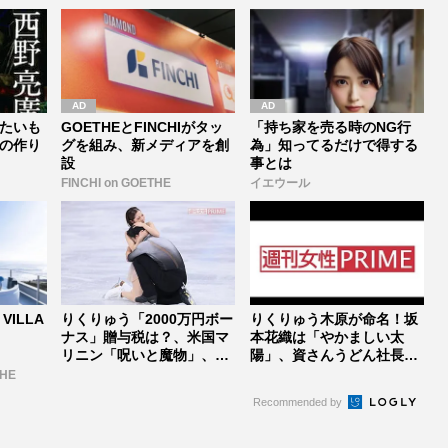
たいも
GOETHEとFINCHIがタッ
「持ち家を売る時のNG行
の作り
グを組み、新メディアを創
為」知ってるだけで得する
設
事とは
FINCHI on GOETHE
イエウール
VILLA
りくりゅう「2000万円ボー
りくりゅう木原が命名！坂
ナス」贈与税は？、米国マ
本花織は「やかましい太
リニン「呪いと魔物」、一
陽」、資さんうどん社長交
瞬で...
代で「もう...
THE
Recommended by