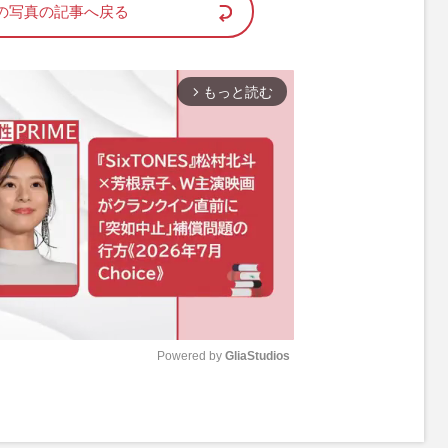
の写真の記事へ戻る
もっと読む
arrow_forward_ios
Powered by 
GliaStudios
M
u