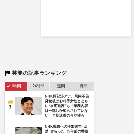
芸能の記事ランキング
1時間
24時間
週間
月間
NHK阿部渉アナ、局内不倫
発覚後はお相手女性ととも
に“在宅勤務”も「業務内容
は一部しか知らされていな
い」早期退職の可能性も
NHK職員への性加害で“出
禁”食らった〈5年前の番組