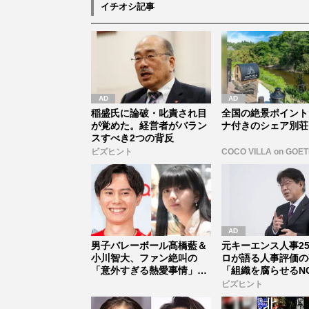
イチオシ記事
稲盛氏に論破・叱責され目
全国の絶景ポイント
が覚めた。経営者がバラン
ナ付きのシェア別荘
スすべき2つの背反
ビズヒント
COCO VILLA on GOE
男子バレーボール髙橋藍＆
元キーエンス人事2
小川智大、ファン絶叫の
ロが語る人事評価の
「意外すぎる熱愛事情」と
「組織を腐らせるN
素顔【バレ...
価」とは...
ビズヒント