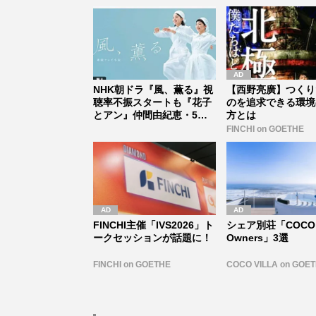
NHK朝ドラ『風、薫る』視
【西野亮廣】つくり
聴率不振スタートも『花子
のを追求できる環境
とアン』仲間由紀恵・5歳
方とは
子役・...
FINCHI on GOETHE
FINCHI主催「IVS2026」ト
シェア別荘「COCO 
ークセッションが話題に！
Owners」3選
FINCHI on GOETHE
COCO VILLA on GOE