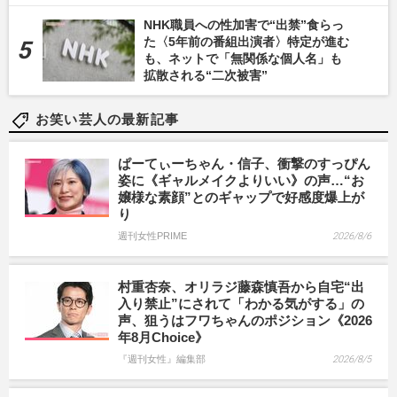
NHK職員への性加害で“出禁”食らっ
た〈5年前の番組出演者〉特定が進む
も、ネットで「無関係な個人名」も
拡散される“二次被害”
お笑い芸人の最新記事
ぱーてぃーちゃん・信子、衝撃のすっぴん
姿に《ギャルメイクよりいい》の声…“お
嬢様な素顔”とのギャップで好感度爆上が
り
週刊女性PRIME
2026/8/6
村重杏奈、オリラジ藤森慎吾から自宅“出
入り禁止”にされて「わかる気がする」の
声、狙うはフワちゃんのポジション《2026
年8月Choice》
『週刊女性』編集部
2026/8/5