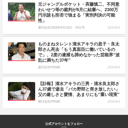
元ジャングルポケット・斉藤慎二、不同意
わいせつ等の裁判が8月に結審へ、2300万
円示談も拒否で強まる「実刑判決の可能
性」
週刊女性2026年8月18日・25日号
2026/8/5
ものまねタレント清水アキラの息子・良太
郎さん死去「もう真面目に働いているの
で」、2度の逮捕も諦めなかった芸能界“波
乱に満ちた37年”
週刊女性PRIME
2026/8/3
【訃報】清水アキラの三男・清水良太郎さ
ん37歳で逝去「バカ野郎と突き放したい」
父の厳しさと愛情、あまりにも“重い現実”
週刊女性PRIME
2026/8/3
公式アカウントをフォロー