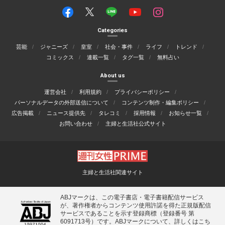
Categories
芸能
ジャニーズ
皇室
社会・事件
ライフ
トレンド
コミックス
連載一覧
タグ一覧
無料占い
About us
運営会社
利用規約
プライバシーポリシー
パーソナルデータの外部送信について
コンテンツ制作・編集ポリシー
広告掲載
ニュース提供先
タレコミ
採用情報
お知らせ一覧
お問い合わせ
主婦と生活社公式サイト
主婦と生活社関連サイト
ABJマークは、この電子書店・電子書籍配信サービス
が、著作権者からコンテンツ使用許諾を得た正規版配信
サービスであることを示す登録商標（登録番号 第
6091713号）です。ABJマークについて、詳しくはこち