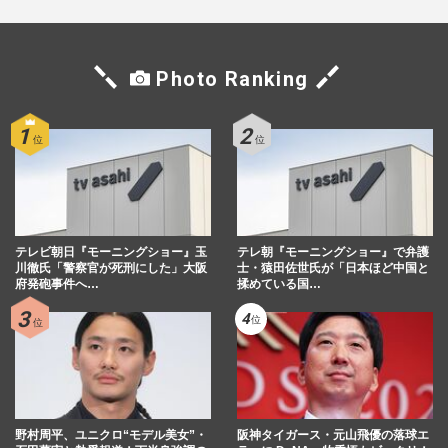
やす子『呼び出し先生タナカ』でのKEY
TO LIT・猪狩蒼弥への“不適切発言”が炎
Photo Ranking
上、ファンの逆鱗に触れるも…
週刊女性PRIME
2025/12/9
フワちゃんの“プロレス再デビュー”に立ち
込める暗雲…人気絶頂時に明かしたどうし
ても出来ないこと
週刊女性PRIME
2025/11/24
テレビ朝日『モーニングショー』玉
テレ朝『モーニングショー』で弁護
川徹氏「警察官が死刑にした」大阪
士・猿田佐世氏が「日本ほど中国と
府発砲事件へ…
揉めている国…
フワちゃんが選んだ『スターダム』プロレ
ス復帰に北斗晶も懐疑的、ジャガー横田は
「対戦はない」評したリア…
週刊女性PRIME
2025/11/12
野村周平、ユニクロ“モデル美女”・
阪神タイガース・元山飛優の落球エ