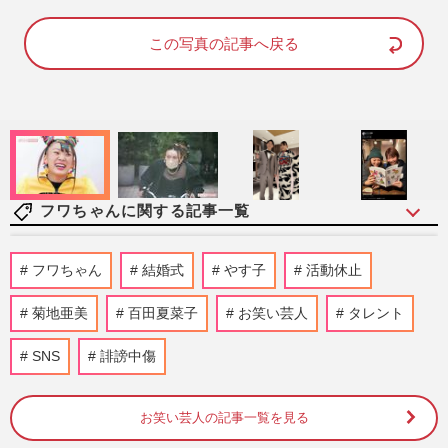
a
m
d
u
e
t
d
e
この写真の記事へ戻る
:
1
0
0
.
0
0
%
フワちゃんに関する記事一覧
村重杏奈、オリラジ藤森慎吾から自宅“出
フワちゃん
結婚式
やす子
活動休止
入り禁止”にされて「わかる気がする」の
声、狙うはフワちゃんのポ…
菊地亜美
百田夏菜子
お笑い芸人
タレント
『週刊女性』編集部
2026/8/5
SNS
誹謗中傷
【フワちゃんプロレス】川島明・有吉弘行
が指摘！『帰った芸能人』への苦言と社長
の反応
お笑い芸人の記事一覧を見る
週刊女性PRIME
2026/1/31