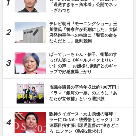
「過激すぎる三角水着」公開でネッ
トざわつき
テレビ朝日『モーニングショー』玉
川徹氏「警察官が死刑にした」大阪
府発砲事件への持論に「警官の命を
なんだと…」批判殺到
ぱーてぃーちゃん・信子、衝撃のす
っぴん姿に《ギャルメイクよりい
い》の声…“お嬢様な素顔”とのギャ
ップで好感度爆上がり
市議会議員の平均年収は約700万円！
ドラマ『銀河の一票』のように「あ
なたが立候補」という選択肢
阪神タイガース・元山飛優の落球エ
ラーに DeNA・牧秀悟もビックリ！2
連覇目指す藤川球児監督の“泣きどこ
ろ”にファン《鳥谷2世求む》