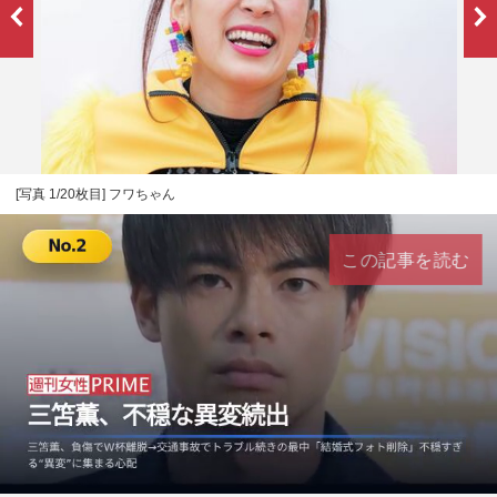
[写真 1/20枚目] フワちゃん
この記事を読む
L
U
o
n