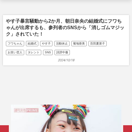
やす子暴言騒動から2か月、朝日奈央の結婚式にフワち
ゃんが出席するも、参列者のSNSから「消しゴムマジッ
ク」されていた！
フワちゃん
結婚式
やす子
活動休止
菊地亜美
百田夏菜子
お笑い芸人
タレント
SNS
誹謗中傷
2024/10/18