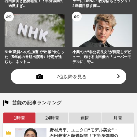
石田夢実と熱愛報道！下半身強調の
ラーに DeNA・牧秀悟もビックリ！
「過激すぎ…
2連覇目指す藤…
NHK職員への性加害で“出禁”食らっ
小栗旬の“非公表長女”が顔隠しデビ
た〈5年前の番組出演者〉特定が進
ュー、透ける山田優の「スーパーモ
むも、ネット…
デルに」野…
7位以降を見る
芸能の記事ランキング
1時間
24時間
週間
月間
野村周平、ユニクロ“モデル美女”・
石田夢実と熱愛報道！下半身強調の