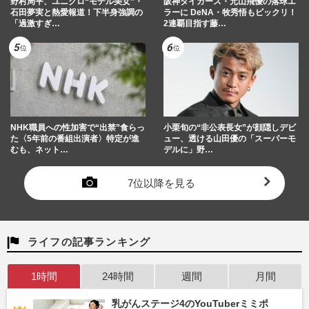
野村周平、ユニクロ“モデル美女”・
阪神タイガース・元山飛優の落球エ
石田夢実と熱愛報道！下半身強調の
ラーに DeNA・牧秀悟もビックリ！
「過激すぎ…
2連覇目指す藤…
NHK職員への性加害で“出禁”食らっ
小栗旬の“非公表長女”が顔隠しデビ
た〈5年前の番組出演者〉特定が進
ュー、透ける山田優の「スーパーモ
むも、ネット…
デルに」野…
7位以降を見る
ライフの記事ランキング
1時間
24時間
週間
月間
乳がんステージ4のYouTuberミミポ