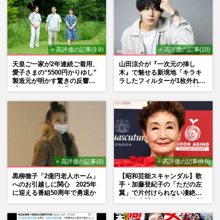
『BE:FIRST』三山凌輝&趣里、結婚と妊
娠を同時報告も「両親はじめ…」異例コメ
ントで強調する家族の“円満…
⭐ 高評価の記事(9.8)
⭐ 高評価の記事(10)
『週刊女性』編集部
2026/7/30
天皇ご一家が2年連続ご着用、
山田涼介が『一次元の挿し
愛子さまの“5500円かりゆし”
木』で魅せる新境地「キラキ
ドジャース・大谷翔平、ゆうちょ銀行のア
製造元が明かす驚きの反響
ラしたフィルターが1枚外れて
ンバサダー就任で“賞”を新設！本人も「選
「まさかうちの商品とは…」
くれたら」アイドル像を封印
定に携わる」子どもたち…
した覚悟
週刊女性2026年8月11日号
2026/7/29
ドジャース大谷翔平「野球選手として、あ
とどれくらいの時間を」32歳の誕生日に
『セイコーウオッチ』から贈…
⭐ 高評価の記事(8)
⭐ 高評価の記事(8.5)
週刊女性2026年7月28日・8月4日号
2026/7/16
黒柳徹子「2億円老人ホーム」
【昭和芸能スキャンダル】歌
へのお引越しに関心 2025年
手・加藤登紀子の「ただの左
に迎える番組50周年で勇退か
翼」で片付けられない凄絶半
生《東大闘争、獄中結婚、別
荘で内ゲバ事件》