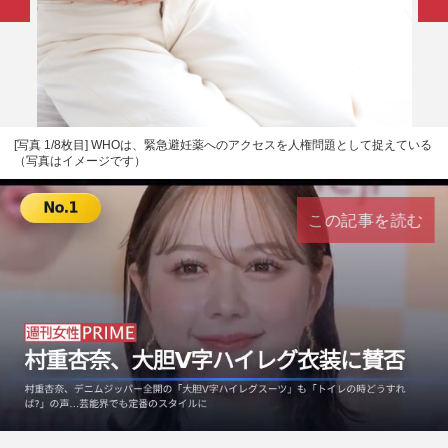
[写真 1/8枚目] WHOは、緊急避妊薬へのアクセスを人権問題として捉えている
（写真はイメージです）
この記事を読む
L
U
o
n
a
m