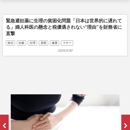
緊急避妊薬に生理の貧困化問題「日本は世界的に遅れて
る」婦人科医の懸念と税優遇されない“理由”を財務省に
直撃
政治
妊娠
生理
貧困
健康
マネー
2025/5/30