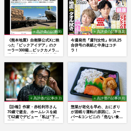
⭐ 高評価の記事(8)
⭐ 高評価の記事(8.3)
《熊本地震》自衛隊公式Xに映
今週発売『週刊女性』8/18,25
った「ビックアイデア」のク
合併号の表紙と中身はコチ
ーラー300箱…ビックカメラが
ラ！
明かした「被災地に自社在庫
提供」の真相
⭐ 高評価の記事(8.3)
⭐ 高評価の記事(8.8)
【訃報】作家・赤松利市さん
惣菜が老化を早め、おにぎり
70歳で逝去、ホームレスを経
が居眠り運転の原因に、スー
て62歳でデビュー「私は“下級
パー&コンビニの「危ない食
国民”。死ぬまで差別と貧困を
品」
書き続けます」壮絶人生