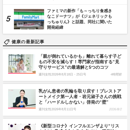
ファミマの新作「も～っちり食感き
なこドーナツ」が《ジェネリックも
っちゅりん》と話題、同社に聞いた
開発経緯
健康の最新記事
「親が倒れているかも」離れて暮らす子ど
もの不安を減らす！専門家が指南する“見
守りサービス”の最適解と5つのコツ
週刊女性2026年8月18日・25日号
4時間前
乳がん患者の乳輪を取り戻す！ブレストア
ートメイク第一人者・岩元淑子さんの挑戦
と「ハードルしかない」啓発の“壁”
週刊女性2026年8月11日号
2026/8/2
《新型コロナ》インフルエンザより“リス