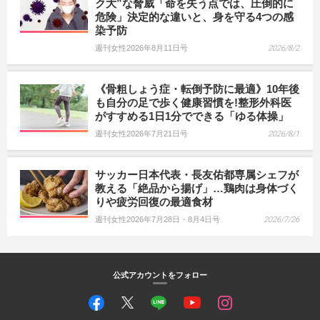
ク大”な脅威「命を失う点では、圧倒的に
危険」決定的な違いと、身を守る4つの感
染予防
週刊女性2026年8月11日号
2026/8/2
《骨粗しょう症・転倒予防に最適》10年後
も自分の足で歩く健康習慣を!整形外科医
がすすめる1日1分でできる「ゆる体操」
週刊女性2026年7月21日号
2026/8/1
サッカー日本代表・長友佑都専属シェフが
教える「絶品から揚げ」…鶏肉は身体づく
りや疲労回復の最適食材
週刊女性2026年7月28日・8月4日号
2026/7/26
公式アカウントをフォロー