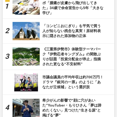
ポ「腫瘍が皮膚から飛び出してき
た」34歳で余命宣告から5年「大きな
学び」
「コンビニおにぎり」を平気で買う
人が知らない残念な真実！原材料表
示に隠された添加物の正体
《三重県伊勢市》体験型テーマパー
ク『伊勢忍者キングダム』の閑散ぶ
りが話題「投資分配金が停止」指摘
された更なる“不安材料”
市議会議員の平均年収は約700万円！
ドラマ『銀河の一票』のように「あ
なたが立候補」という選択肢
希少がんの影響で“顔に穴があい
た”YouTuber・もりひさん「夢は諦
めたくない」見つけた“生きる源”と
掲げる“夢”