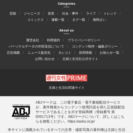
Categories
芸能
ジャニーズ
皇室
社会・事件
ライフ
トレンド
コミックス
連載一覧
タグ一覧
無料占い
About us
運営会社
利用規約
プライバシーポリシー
パーソナルデータの外部送信について
コンテンツ制作・編集ポリシー
広告掲載
ニュース提供先
タレコミ
採用情報
お知らせ一覧
お問い合わせ
主婦と生活社公式サイト
主婦と生活社関連サイト
ABJマークは、この電子書店・電子書籍配信サービス
が、著作権者からコンテンツ使用許諾を得た正規版配信
サービスであることを示す登録商標（登録番号 第
6091713号）です。ABJマークについて、詳しくはこち
らを御覧ください。
https://aebs.or.jp/
本サイトに掲載されているすべての⽂章・撮影写真の著作権は主婦と⽣活