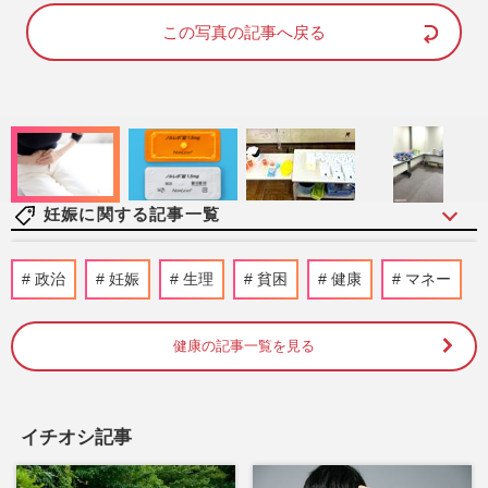
d
u
e
t
d
e
この写真の記事へ戻る
:
8
1
.
4
2
%
妊娠に関する記事一覧
元TBSアナウンサー・田中みな実、妊娠発
政治
妊娠
生理
貧困
健康
マネー
表後初の公の場に「背中パックリ大胆ドレ
ス」で登場、ママでも変わ…
週刊女性PRIME
2026/8/6
健康の記事一覧を見る
山本舞香、妊娠中の“美腹筋＆へそ出し
姿”に「今何カ月?」の声… 〈X削除騒動か
イチオシ記事
ら半年〉で夫・Hiroと見せ…
週刊女性PRIME
2026/7/31