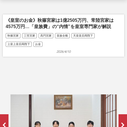
《皇室のお金》秋篠宮家は1億2505万円、常陸宮家は
4575万円…「皇族費」の“内情”を皇室専門家が解説
秋篠宮家
三笠宮家
高円宮家
皇族全般
天皇皇后両陛下
上皇上皇后両陛下
お金
2026/4/10