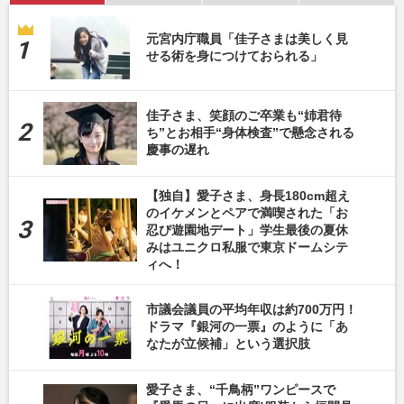
元宮内庁職員「佳子さまは美しく見
せる術を身につけておられる」
佳子さま、笑顔のご卒業も“姉君待
ち”とお相手“身体検査”で懸念される
慶事の遅れ
【独自】愛子さま、身長180cm超え
のイケメンとペアで満喫された「お
忍び遊園地デート」学生最後の夏休
みはユニクロ私服で東京ドームシテ
ィへ！
市議会議員の平均年収は約700万円！
ドラマ『銀河の一票』のように「あ
なたが立候補」という選択肢
愛子さま、“千鳥柄”ワンピースで