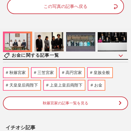
e
t
d
e
この写真の記事へ戻る
:
8
1
.
4
2
%
お金に関する記事一覧
「第108回全国高校野球選手権大会」開幕
秋篠宮家
三笠宮家
高円宮家
皇族全般
も巨人・田中将大は「ドームじゃダメな
の？」日本高野連が甲子園開…
天皇皇后両陛下
上皇上皇后両陛下
お金
週刊女性PRIME
2026/8/5
秋篠宮家の記事一覧を見る
《生活費が浮く優待株14選》年間20万〜
30万円おトクに! 200銘柄保有の“達人主
婦”が伝授する投資のコツ
週刊女性2026年8月11日号
2026/8/2
イチオシ記事