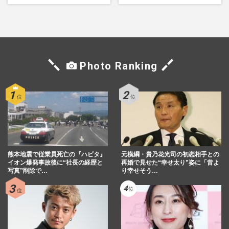
くれたら」アイドル像を封印
した覚悟
Photo Ranking
熊本地震で従業員死亡の『ハビタ』
元横綱・貴乃花光司の初恋相手との
イオン爆発事故後に“社長の経歴と
再婚で見せた“幸せ太り”姿に「昔よ
写真”削除で…
り幸せそう…