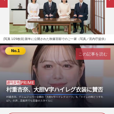
[写真 1/29枚目] 新年に公開された秋篠宮邸でのご一家（写真／宮内庁提供）
この記事を読む
L
U
o
n
a
m
d
u