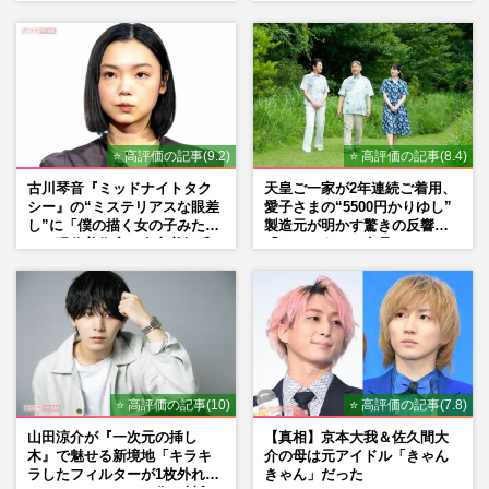
の“壁”
書き続けます」壮絶人生
⭐ 高評価の記事(9.2)
⭐ 高評価の記事(8.4)
古川琴音『ミッドナイトタク
天皇ご一家が2年連続ご着用、
シー』の“ミステリアスな眼差
愛子さまの“5500円かりゆし”
し”に「僕の描く女の子みた
製造元が明かす驚きの反響
い」現代美術家・奈良美智氏
「まさかうちの商品とは…」
もSNSで“公認”
⭐ 高評価の記事(10)
⭐ 高評価の記事(7.8)
山田涼介が『一次元の挿し
【真相】京本大我＆佐久間大
木』で魅せる新境地「キラキ
介の母は元アイドル「きゃん
ラしたフィルターが1枚外れて
きゃん」だった