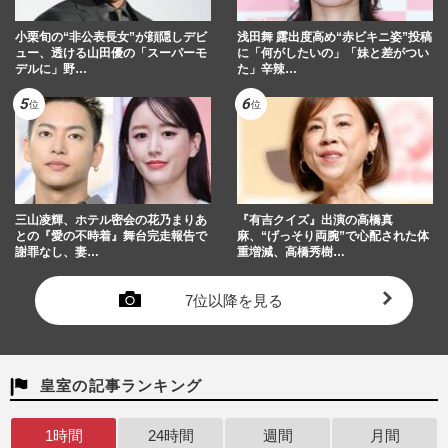
小栗旬の“非公表長女”が顔隠しデビ
浅田舞 露出度高め“赤ビキニ姿”投稿
ュー、透ける山田優の「スーパーモ
に「何がしたいの」「妹と差がつい
デルに」野…
た」辛辣…
三山凌輝、ホテル密会の花乃まりあ
『有吉クイズ』出演の高橋真
との『愛の不時着』舞台完走報告で
麻、“げっそり両腕”で心配された体
謝罪なし、妻…
重増減、高橋秀樹…
7位以降を見る
皇室の記事ランキング
1時間
24時間
週間
月間