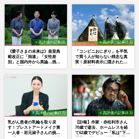
《預金金利0.5%超も続々》プロが教える
「いつの間にか損」を防ぐ銀行選びと、“3
つの目的別口座”
週刊女性2026年8月11日号
2026/8/1
⭐ 高評価の記事(9)
⭐ 高評価の記事(8.3)
1.5億円脱税で有罪判決のインフルエンサ
《愛子さまの未来は》皇室典
「コンビニおにぎり」を平気
ー・宮崎麗果、執行猶予付きに《甘すぎ》
範改正に「拙速」「女性差
で買う人が知らない残念な真
も背負う、実刑より重い“…
別」と国内外から異論…残さ
実！原材料表示に隠された添
週刊女性PRIME
2026/7/15
れた「再改正」の道
加物の正体
ポケモン30周年イヤーでコラボバブル「最
高額は99万円」“金仕様”ネックレス！金の
価格高騰中で“購入価値…
週刊女性PRIME
2026/7/13
⭐ 高評価の記事(7.7)
⭐ 高評価の記事(8.3)
乳がん患者の乳輪を取り戻
【訃報】作家・赤松利市さん
す！ブレストアートメイク第
70歳で逝去、ホームレスを経
一人者・岩元淑子さんの挑戦
て62歳でデビュー「私は“下級
と「ハードルしかない」啓発
国民”。死ぬまで差別と貧困を