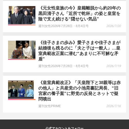
《元女性皇族の今》皇籍離脱から約20年の
黒田清子さん「近所で乾杯」の姿と皇室を
陰で支え続ける“隠せない気品”
週刊女性2026年7月28日・8月4日号
2026/7/20
《佳子さまの歩み》愛子さまや佳子さまが
結婚後も残るのに「夫と子は一般人」…皇
室典範改正案に潜む“あまりに不可解な矛
盾”
週刊女性2026年7月28日・8月4日号
2026/7/19
《皇室典範改正》「天皇陛下と38親等は赤
の他人」と共産党の小池晃書記局長、“旧
宮家の養子案”に野党の反発とネットで疑
問噴出
週刊女性PRIME
2026/7/16
公式アカウントをフォロー