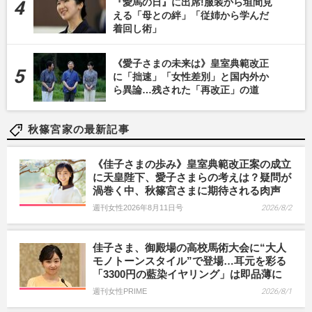
『愛馬の日』に出席!服装から垣間見
える「母との絆」「従姉から学んだ
着回し術」
《愛子さまの未来は》皇室典範改正
に「拙速」「女性差別」と国内外か
ら異論…残された「再改正」の道
秋篠宮家の最新記事
《佳子さまの歩み》皇室典範改正案の成立
に天皇陛下、愛子さまらの考えは？疑問が
渦巻く中、秋篠宮さまに期待される肉声
週刊女性2026年8月11日号
2026/8/2
佳子さま、御殿場の高校馬術大会に“大人
モノトーンスタイル”で登場…耳元を彩る
「3300円の藍染イヤリング」は即品薄に
週刊女性PRIME
2026/8/1