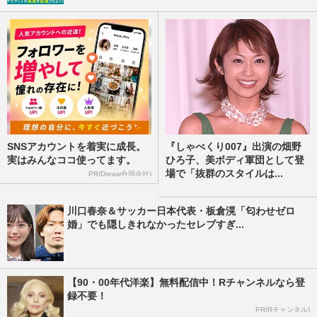
SNSアカウントを着実に成長。
『しゃべくり007』出演の畑野
実はみんなココ使ってます。
ひろ子、美ボディ軍団として登
場で「抜群のスタイルは...
PR(Dreaw合同会社)
川口春奈＆サッカー日本代表・板倉滉「匂わせゼロ
婚」でも隠しきれなかったセレブすぎ...
【90・00年代洋楽】無料配信中！Rチャンネルなら登
録不要！
PR(Rチャンネル)