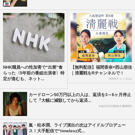
NHK職員への性加害で“出禁”食
【無料配信】福間香奈×西山朋佳
らった〈5年前の番組出演者〉特
｜清麗戦をRチャンネルで！
定が進むも、ネット...
PR(Rチャンネル)
カードローン50万円以上の人は、返済を3～6ヶ月停止
して『大幅に減額してから返済...
PR(渋谷法務総合事務所)
嵐・松本潤、ライブ演出の次はアイドルプロデュー
ス！大手配信で“timelesz式...