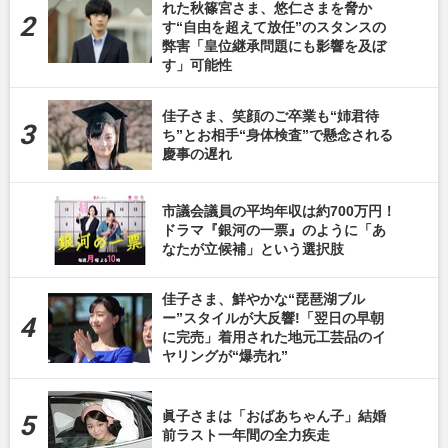
れた秋篠宮さま、悠仁さまを脅か
す“自由を超えて放任”のスタンスの
弊害「皇位継承問題にも影響を及ぼ
す」可能性
佳子さま、笑顔のご卒業も“姉君待
ち”とお相手“身体検査”で懸念される
慶事の遅れ
市議会議員の平均年収は約700万円！
ドラマ『銀河の一票』のように「あ
なたが立候補」という選択肢
佳子さま、鮮やかな“琵琶湖ブル
ー”スタイルが大反響!「翌日の早朝
に完売」着用された地元工芸品のイ
ヤリングが“爆売れ”
眞子さまは「おばあちゃん子」結婚
前ラスト一年間の全力疾走