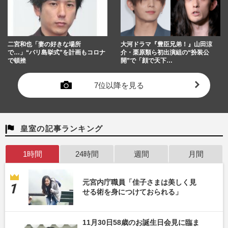
二宮和也「妻の好きな場所
大河ドラマ『豊臣兄弟！』山田涼
で…」“バリ島挙式”を計画もコロナ
介・栗原類ら初出演組の“扮装公
で頓挫
開”で「顔で天下…
7位以降を見る
皇室の記事ランキング
1時間
24時間
週間
月間
元宮内庁職員「佳子さまは美しく見
せる術を身につけておられる」
11月30日58歳のお誕生日会見に臨ま