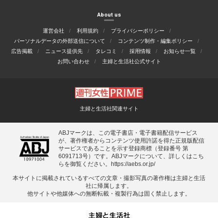
About us
運営会社
利用規約
プライバシーポリシー
パーソナルデータの外部送信について
コンテンツ制作・編集ポリシー
広告掲載
ニュース提供先
タレコミ
採用情報
お知らせ一覧
お問い合わせ
主婦と生活社公式サイト
主婦と生活社関連サイト
ABJマークは、この電子書店・電子書籍配信サービス
が、著作権者からコンテンツ使用許諾を得た正規版配信
サービスであることを示す登録商標（登録番号 第
6091713号）です。ABJマークについて、詳しくはこち
らを御覧ください。
https://aebs.or.jp/
本サイトに掲載されているすべての⽂章・撮影写真の著作権は主婦と⽣活
社に帰属します。
他サイトや他媒体への無断転載・複製⾏為は固く禁⽌します。