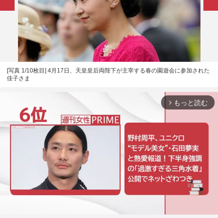
[写真 1/10枚目] 4月17日、天皇皇后両陛下が主宰する春の園遊会に参加された
佳子さま
もっと読む
arrow_forward_ios