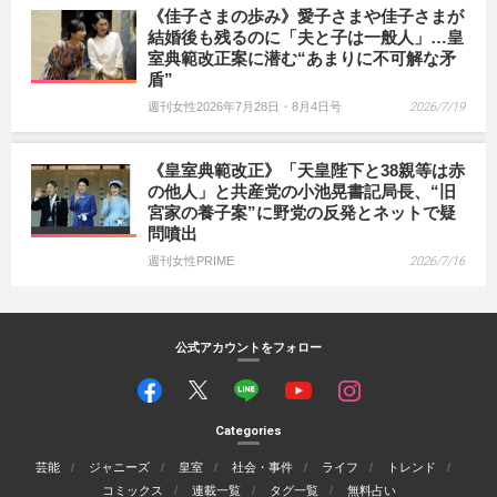
《佳子さまの歩み》愛子さまや佳子さまが
結婚後も残るのに「夫と子は一般人」…皇
室典範改正案に潜む“あまりに不可解な矛
盾”
週刊女性2026年7月28日・8月4日号
2026/7/19
《皇室典範改正》「天皇陛下と38親等は赤
の他人」と共産党の小池晃書記局長、“旧
宮家の養子案”に野党の反発とネットで疑
問噴出
週刊女性PRIME
2026/7/16
公式アカウントをフォロー
Categories
芸能
ジャニーズ
皇室
社会・事件
ライフ
トレンド
コミックス
連載一覧
タグ一覧
無料占い