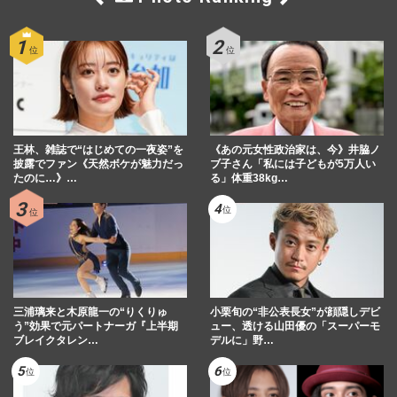
王林、雑誌で“はじめての一夜姿”を
《あの元女性政治家は、今》井脇ノ
披露でファン《天然ボケが魅力だっ
ブ子さん「私には子どもが5万人い
たのに…》…
る」体重38kg…
三浦璃来と木原龍一の“りくりゅ
小栗旬の“非公表長女”が顔隠しデビ
う”効果で元パートナーガ『上半期
ュー、透ける山田優の「スーパーモ
ブレイクタレン…
デルに」野…