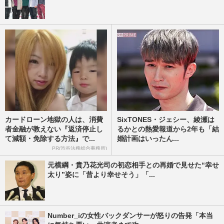
カードローン地獄の人は、消費
SixTONES・ジェシー、綾瀬は
者金融が教えない『返済停止し
るかとの熱愛報道から2年も「結
て減額・免除する方法』で...
婚計画はいったん...
PR(渋谷法務総合事務所)
元横綱・貴乃花光司の初恋相手との再婚で見せた“幸せ
太り”姿に「昔より幸せそう」「...
Number_iの女性バックダンサーが怒りの告発「本当