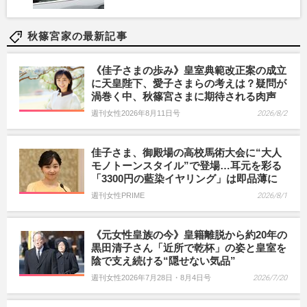
秋篠宮家の最新記事
《佳子さまの歩み》皇室典範改正案の成立
に天皇陛下、愛子さまらの考えは？疑問が
渦巻く中、秋篠宮さまに期待される肉声
週刊女性2026年8月11日号
2026/8/2
佳子さま、御殿場の高校馬術大会に“大人
モノトーンスタイル”で登場…耳元を彩る
「3300円の藍染イヤリング」は即品薄に
週刊女性PRIME
2026/8/1
《元女性皇族の今》皇籍離脱から約20年の
黒田清子さん「近所で乾杯」の姿と皇室を
陰で支え続ける“隠せない気品”
週刊女性2026年7月28日・8月4日号
2026/7/20