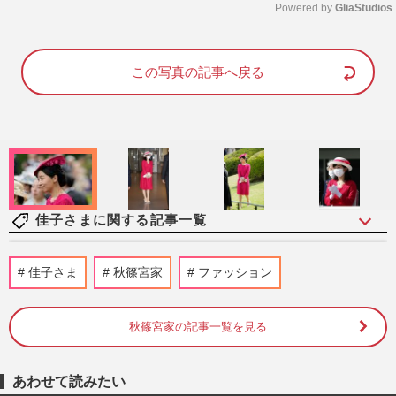
Powered by 
GliaStudios
M
u
この写真の記事へ戻る
t
e
佳子さまに関する記事一覧
《佳子さまの歩み》皇室典範改正案の成立
佳子さま
秋篠宮家
ファッション
に天皇陛下、愛子さまらの考えは？疑問が
渦巻く中、秋篠宮さまに期…
週刊女性2026年8月11日号
2026/8/2
秋篠宮家の記事一覧を見る
佳子さま、御殿場の高校馬術大会に“大人
あわせて読みたい
モノトーンスタイル”で登場…耳元を彩る