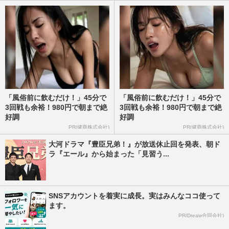
「3300円の藍染イヤリング…
週刊女性PRIME
2026/8/1
《佳子さまの歩み》愛子さまや佳子さまが
結婚後も残るのに「夫と子は一般人」…皇
室典範改正案に潜む“あま…
週刊女性2026年7月28日・8月4日号
2026/7/19
「風俗前に飲むだけ！」45分で
「風俗前に飲むだけ！」45分で
愛子さまと佳子さまのパールとおそろいヘ
3回戦も余裕！980円で朝まで絶
3回戦も余裕！980円で朝まで絶
アで「姉妹コーデ」と天皇家と秋篠宮家が
好調
好調
茶会で見せた「絆のリンク…
PR(健商株式会社)
PR(健商株式会社)
週刊女性PRIME
2026/7/16
大河ドラマ『豊臣兄弟！』が放送休止回を発表、朝ド
ラ『エール』から始まった「見習う...
《佳子さまの歩み》「皇族として親しまれ
ていることが重要」国民から見守られてき
た佳子さまが持つ、一般人…
SNSアカウントを着実に成長。実はみんなココ使って
週刊女性2026年7月21日号
2026/7/12
ます。
PR(Dreaw合同会社)