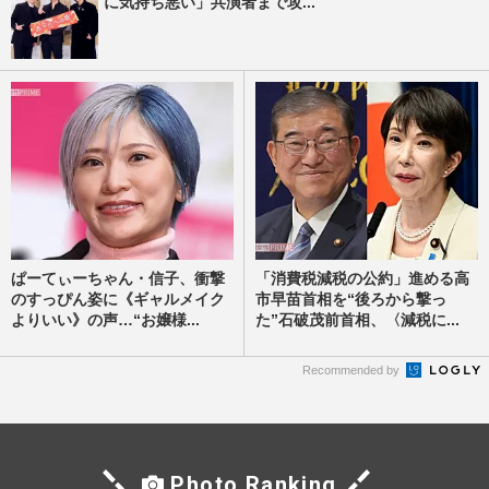
に気持ち悪い」共演者まで攻...
ぱーてぃーちゃん・信子、衝撃
「消費税減税の公約」進める高
のすっぴん姿に《ギャルメイク
市早苗首相を“後ろから撃っ
よりいい》の声…“お嬢様...
た”石破茂前首相、〈減税に...
Recommended by
Photo Ranking