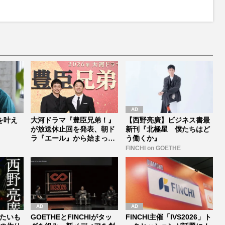
M
u
t
e
を叶え
大河ドラマ『豊臣兄弟！』
【西野亮廣】ビジネス書最
が放送休止回を発表、朝ド
新刊『北極星 僕たちはど
ラ『エール』から始まった
う働くか』
「見習う...
FINCHI on GOETHE
たいも
GOETHEとFINCHIがタッ
FINCHI主催「IVS2026」ト