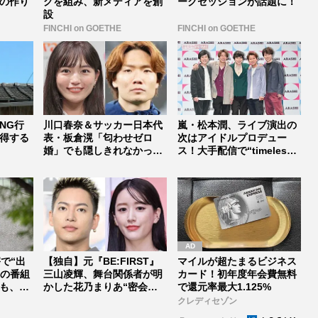
の作り
グを組み、新メディアを創
ークセッションが話題に！
設
FINCHI on GOETHE
FINCHI on GOETHE
NG行
川口春奈＆サッカー日本代
嵐・松本潤、ライブ演出の
得する
表・板倉滉「匂わせゼロ
次はアイドルプロデュー
婚」でも隠しきれなかった
ス！大手配信で“timelesz
セレブすぎ...
式...
で“出
【独自】元『BE:FIRST』
マイルが超たまるビジネス
前の番組
三山凌輝、舞台関係者が明
カード！初年度年会費無料
も、ネ
かした花乃まりあ“密会報
で還元率最大1.125%
道...
クレディセゾン