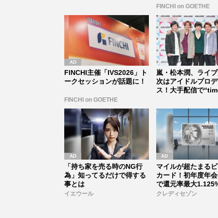
セレブすぎ...
FINCHI on GOETHE
FINCHI主催「IVS2026」ト
嵐・松本潤、ライブ
ークセッションが話題に！
次はアイドルプロデ
ス！大手配信で“time
式...
FINCHI on GOETHE
「持ち家を売る時のNG行
マイルが超たまるビ
為」知ってるだけで得する
カード！初年度年会
事とは
で還元率最大1.125
イエウール
クレディセゾン