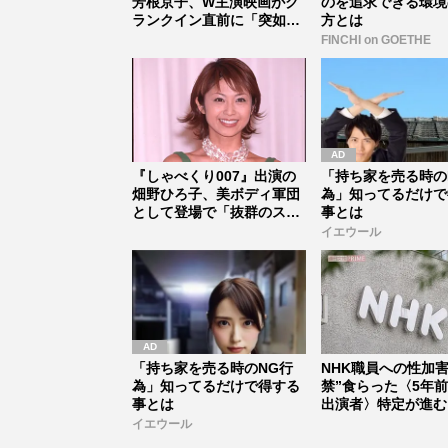
芳根京子、W主演映画がク
のを追求できる環境
ランクイン直前に「突如中
方とは
止...
FINCHI on GOETHE
『しゃべくり007』出演の
「持ち家を売る時の
畑野ひろ子、美ボディ軍団
為」知ってるだけで
として登場で「抜群のスタ
事とは
イルは...
イエウール
「持ち家を売る時のNG行
NHK職員への性加害
為」知ってるだけで得する
禁”食らった〈5年
事とは
出演者〉特定が進む
ット...
イエウール