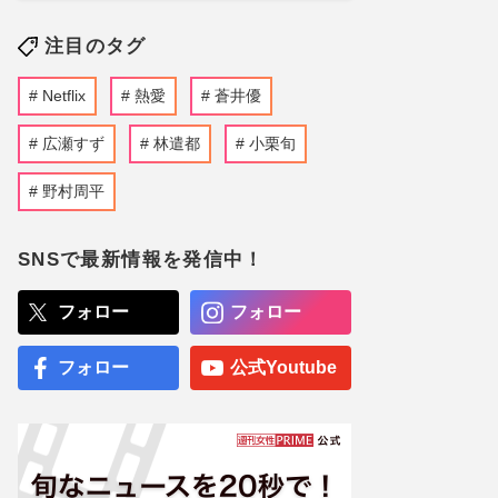
注目のタグ
Netflix
熱愛
蒼井優
広瀬すず
林遣都
小栗旬
野村周平
SNSで最新情報を発信中！
フォロー
フォロー
フォロー
公式Youtube