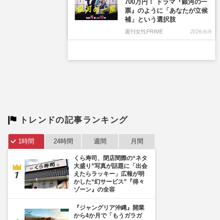
トレンドの記事ランキング
1時間
24時間
週間
月間
くら寿司、閉店間際の“ネタ
大盛り”写真が話題に「出会
えたらラッキー」広報が明
かした“幻サービス”『得々
ゾーン』の全容
『ジャングリア沖縄』開業
から4か月で「もうガラガ