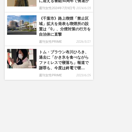
に迎える番組50周年で勇退か
週刊女性2024年7月9日号
2024/6/25
《千葉市》路上喫煙「禁止区
域」拡大を発表も喫煙所の設
置は「0」、分煙対策の行方を
自治体に直撃
週刊女性PRIME
2026/5/27
トム・ブラウン布川ひろき、
過去に「かき氷を食べながら
ファミレスで寝落ち」報道で
謝罪も、今度は終電で寝…
週刊女性PRIME
2023/6/29