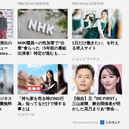
FINCHI on GOETHE
FINCHI on GOETHE
演出の
NHK職員への性加害で“出
1日だけ働きたい、を叶え
ュー
禁”食らった〈5年前の番組
る求人サイト
lesz
出演者〉特定が進むも、ネ
ット...
ショットワークス
ジネス
「持ち家を売る時のNG行
【独自】元『BE:FIRST』
費無料
為」知ってるだけで得する
三山凌輝、舞台関係者が明
%
事とは
かした花乃まりあ“密会報
道...
イエウール
Recommended by