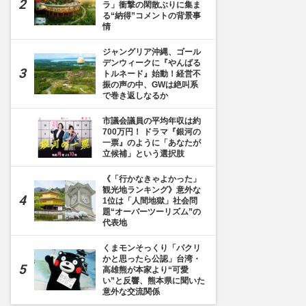
ラ」衝撃の閑散ぶりに集ま
る“納得”コメントの背景事
情
ジャングリア沖縄、ゴール
デンウィークに『やんばる
トルネード』始動！経営不
振の声の中、GWは絶叫系
で巻き返しなるか
市議会議員の平均年収は約
700万円！ ドラマ『銀河の
13枚目] セサミストリート・ファン・ワールドのクローズのお知らせ（USJ公式インス
一票』のように「あなたが
立候補」という選択肢
《「行かなきゃよかった」
観光地ランキング》意外な
1位は「人間地獄」社会問
題“オーバーツーリズム”の
代表地
くまモンそっくり「パクリ
かと思ったら公認」台湾・
高雄熊が本家より“可愛
い”と反響、熊本県に聞いた
意外な交流関係