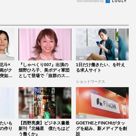
Recommended by
村北斗×
『しゃべくり007』出演の
1日だけ働きたい、を叶え
画がク
畑野ひろ子、美ボディ軍団
る求人サイト
突如中
として登場で「抜群のスタ
イルは...
ショットワークス
たいも
【西野亮廣】ビジネス書最
GOETHEとFINCHIがタッ
の作り
新刊『北極星 僕たちはど
グを組み、新メディアを創
う働くか』
設