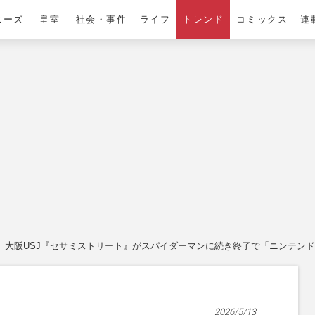
ニーズ
皇室
社会・事件
ライフ
トレンド
コミックス
連
大阪USJ『セサミストリート』がスパイダーマンに続き終了で「ニンテン
2026/5/13