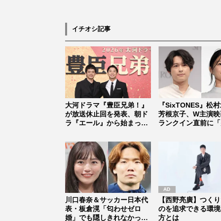
イチオシ記事
大河ドラマ『豊臣兄弟！』
『SixTONES』松
が放送休止回を発表、朝ド
芳根京子、W主演映
ラ『エール』から始まった
ランクイン直前に「
「見習う...
止...
川口春奈＆サッカー日本代
【西野亮廣】つくり
表・板倉滉「匂わせゼロ
のを追求できる環境
婚」でも隠しきれなかった
方とは