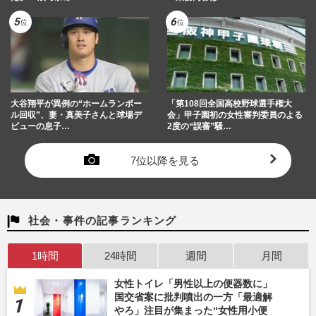
大谷翔平が異例の“ホームランボー
「第108回全国高校野球選手権大
ル回収”、妻・真美子さんと球場デ
会」甲子園初の女性審判委員のよる
ビューの息子…
2度の“誤審”騒…
7位以降を見る
社会・事件の記事ランキング
1時間
24時間
週間
月間
女性トイレ「男性以上の便器数に」
国交省案に批判噴出の一方「最適解
やろ」注目が集まった“女性用小便