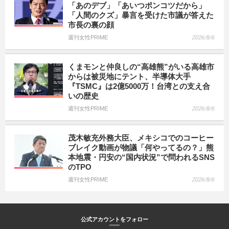
「あのデブ」「あいつポンコツだから」
「人間のクズ」暴言を受けた市議が答えた
市長の裏の顔
週刊女性PRIME
2026/8/6
くまモンと仲良しの“高雄熊”がいる高雄市
からは被災地にテント、半導体大手
『TSMC』は2億5000万！台湾との支え合
いの歴史
週刊女性PRIME
2026/8/6
茂木敏充外務大臣、メキシコでのコーヒー
ブレイク動画が物議「何やってるの？」熊
本地震・円安の“国内状況”で問われるSNS
のTPO
週刊女性PRIME
2026/8/6
公式アカウントをフォロー