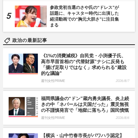
参政党初当選のさや氏の“ドレス”が
話題に、キャスター時代に出演した
経済動画での“胸元大胆さ”に注目集
まる
政治の最新記事
《1%の消費減税》自民党・小渕優子氏、
高市早苗首相の“代替財源”ナシに反発も
「揚げ足取りではなく」求められる“建設
的な議論”
週刊女性PRIME
2026/8/7
福岡県議会の“ドン”蔵内勇夫議長、炎上続
きの中「ネパールは天国だった」震災無視
の不謹慎発言で「地獄に落ちろ」国民憤慨
週刊女性PRIME
2026/8/6
【横浜・山中竹春市長がパワハラ認定】