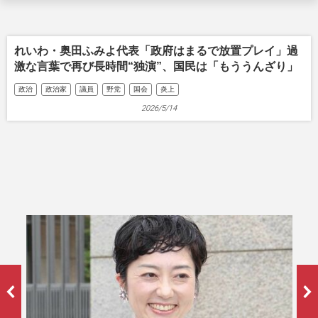
れいわ・奥田ふみよ代表「政府はまるで放置プレイ」過
激な言葉で再び長時間“独演”、国民は「もううんざり」
政治
政治家
議員
野党
国会
炎上
2026/5/14