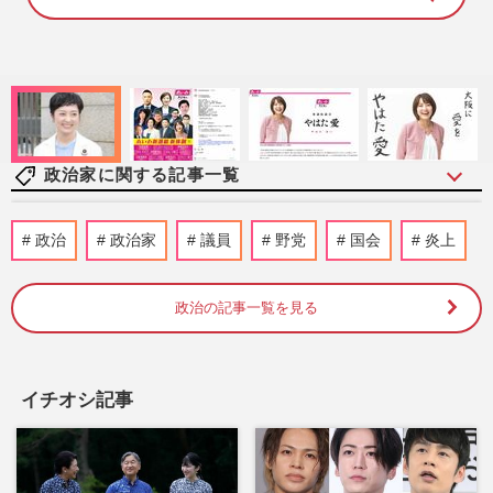
1
0
0
.
0
0
%
政治家に関する記事一覧
《1%の消費減税》自民党・小渕優子氏、
政治
政治家
議員
野党
国会
炎上
高市早苗首相の“代替財源”ナシに反発も
「揚げ足取りではなく」求め…
週刊女性PRIME
2026/8/7
政治の記事一覧を見る
福岡県議会の“ドン”蔵内勇夫議長、炎上続
きの中「ネパールは天国だった」震災無視
イチオシ記事
の不謹慎発言で「地獄に…
週刊女性PRIME
2026/8/6