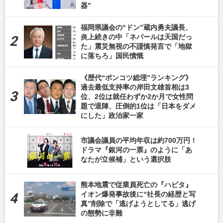
器”
福岡県議会の“ドン”蔵内勇夫議長、
炎上続きの中「ネパールは天国だっ
た」震災無視の不謹慎発言で「地獄
に落ちろ」国民憤慨
《歴代“ポンコツ総理”ランキング》
過去最低支持率の岸田文雄首相は3
位、2位は就任わずか2か月で女性問
題で退陣、圧倒的1位は「日本をダメ
にした」政治家一家
市議会議員の平均年収は約700万円！
ドラマ『銀河の一票』のように「あ
なたが立候補」という選択肢
熊本地震で従業員死亡の『ハビタ』
イオン爆発事故後に“社長の経歴と写
真”削除で「逃げようとしてる」逃げ
の態勢に非難