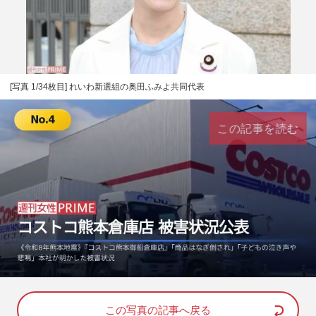
[写真 1/34枚目] れいわ新選組の奥田ふみよ共同代表
この記事を読む
L
U
o
n
a
m
d
u
e
t
d
e
この写真の記事へ戻る
: