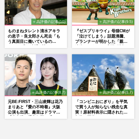
⭐ 高評価の記事(10)
⭐ 高評価の記事(9.5)
ものまねタレント清水アキラ
『ゼスプリキウイ』母猫CMが
の息子・良太郎さん死去「も
「泣けてしまう」話題沸騰、
う真面目に働いているの
プランナーが明かした「親に
で」、2度の逮捕も諦めなかっ
連絡したくなる」制作秘話
た芸能界“波乱に満ちた37年”
⭐ 高評価の記事(8.7)
⭐ 高評価の記事(8.7)
元BE:FIRST・三山凌輝は花乃
「コンビニおにぎり」を平気
まりあと『愛の不時着』大阪
で買う人が知らない残念な真
公演も出演、趣里はドラマ
実！原材料表示に隠された添
『大空港』番宣行脚に「メン
加物の正体
タル強すぎ」の実情