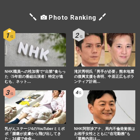
Photo Ranking
NHK職員への性加害で“出禁”食らっ
滝沢秀明氏「男手が必要」熊本地震
た〈5年前の番組出演者〉特定が進
の復興支援を表明、中居正広もボラ
むも、ネット…
ンティア計画…
乳がんステージ4のYouTuberミミポ
NHK阿部渉アナ、局内不倫発覚後は
ポ「腫瘍が皮膚から飛び出してき
お相手女性とともに“在宅勤務”も
た」34歳で余命…
「業務内容は…