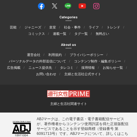
Categories
芸能
ジャニーズ
皇室
社会・事件
ライフ
トレンド
コミックス
連載一覧
タグ一覧
無料占い
About us
運営会社
利用規約
プライバシーポリシー
パーソナルデータの外部送信について
コンテンツ制作・編集ポリシー
広告掲載
ニュース提供先
タレコミ
採用情報
お知らせ一覧
お問い合わせ
主婦と生活社公式サイト
主婦と生活社関連サイト
ABJマークは、この電子書店・電子書籍配信サービス
が、著作権者からコンテンツ使用許諾を得た正規版配信
サービスであることを示す登録商標（登録番号 第
6091713号）です。ABJマークについて、詳しくはこち