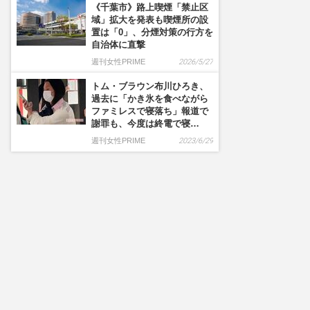
《千葉市》路上喫煙「禁止区
域」拡大を発表も喫煙所の設
置は「0」、分煙対策の行方を
自治体に直撃
週刊女性PRIME
2026/5/27
トム・ブラウン布川ひろき、
過去に「かき氷を食べながら
ファミレスで寝落ち」報道で
謝罪も、今度は終電で寝…
週刊女性PRIME
2023/6/29