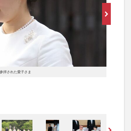
神宮を参拝された愛子さま
[写真 2/3