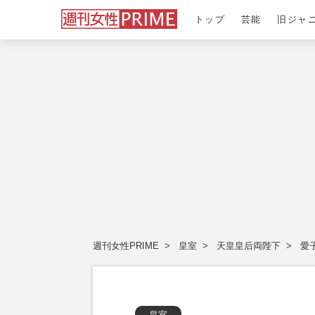
トップ
芸能
旧ジャ
週刊女性PRIME
皇室
天皇皇后両陛下
愛
皇室