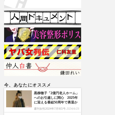
今、あなたにオススメ
黒柳徹子「2億円老人ホーム」
へのお引越しに関心 2025年
に迎える番組50周年で勇退か
週刊女性2024年7月9日号
2024/6/25