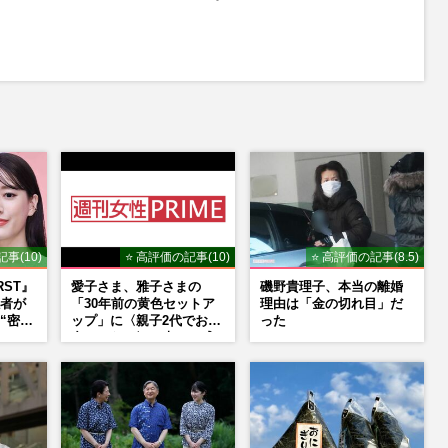
M
u
t
e
事(10)
⭐ 高評価の記事(10)
⭐ 高評価の記事(8.5)
RST』
愛子さま、雅子さまの
磯野貴理子、本当の離婚
者が
「30年前の黄色セットア
理由は「金の切れ目」だ
“密会
ップ」に〈親子2代でお似
った
と、
合いになる〉の声、ご成
場が
婚時のドレスも手がけた
方
森英恵さんとの絆