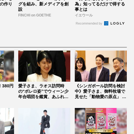
の作り
グを組み、新メディアを創
為」知ってるだけで得する
設
事とは
FINCHI on GOETHE
イエウール
Recommended by
380円
愛子さま、ラオス訪問時
《シンガポール訪問を検討
の“ボレロ姿”でウィーン少
中》愛子さま、御料牧場で
年合唱団を鑑賞、あふれ
見せた「動物愛の原点」 生
る“自然体...
後10...