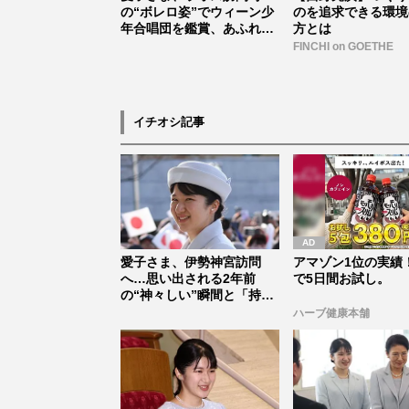
の“ボレロ姿”でウィーン少
のを追求できる環境
年合唱団を鑑賞、あふれ
方とは
る“自然体...
FINCHI on GOETHE
イチオシ記事
愛子さま、伊勢神宮訪問
アマゾン1位の実績！
へ…思い出される2年前
で5日間お試し。
の“神々しい”瞬間と「持っ
て生まれた...
ハーブ健康本舗