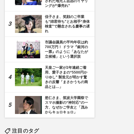
された地元工芸品のイヤリ
ングが“爆売れ”
佳子さま、笑顔のご卒業
も“姉君待ち”とお相手“身体
検査”で懸念される慶事の遅
れ
市議会議員の平均年収は約
700万円！ ドラマ『銀河の
一票』のように「あなたが
立候補」という選択肢
天皇ご一家が2年連続ご着
用、愛子さまの“5500円か
1枚目] 2026年3月24日、初めて浜松市を訪れた佳子さま
りゆし” 製造元が明かす驚
きの反響「まさかうちの商
品とは…」
悠仁さま、筑波大学園祭で
スマホ撮影の“神対応”の一
方、なぜかご学友と「茂み
からキョロキョロ」
注目のタグ