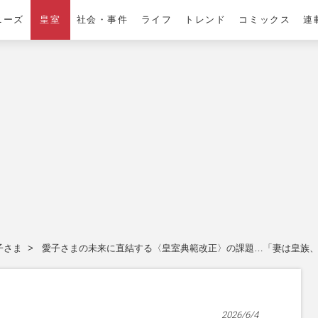
ニーズ
皇室
社会・事件
ライフ
トレンド
コミックス
連
子さま
愛子さまの未来に直結する〈皇室典範改正〉の課題…「妻は皇族
2026/6/4