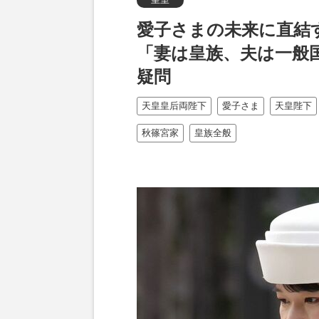
愛子さまの未来に直結
「妻は皇族、夫は一般
疑問
天皇皇后両陛下
愛子さま
天皇陛下
秋篠宮家
皇族全般