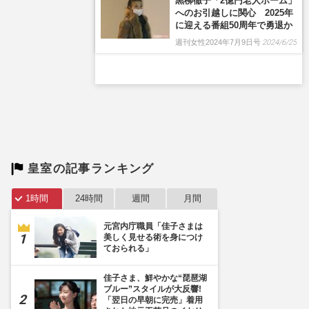
皇室の記事ランキング
1時間
24時間
週間
月間
元宮内庁職員「佳子さまは
美しく見せる術を身につけ
ておられる」
佳子さま、鮮やかな“琵琶湖
ブルー”スタイルが大反響!
「翌日の早朝に完売」着用