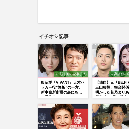
イチオシ記事
⭐ 高評価の記事(8.5)
⭐ 高評価の記
飯沼愛『VIVANT』天才ハ
【独自】元『BE:FI
ッカー役“降板”の一方、
三山凌輝、舞台関係
新事務所所属の裏にあっ
明かした花乃まりあ
た堺雅人マネージャーの
報道後”の呆れ発言
「後押し」
『愛の不時着』の劇
答えた共演舞台の行