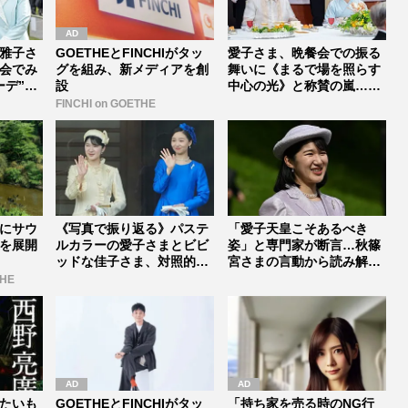
雅子さ
GOETHEとFINCHIがタッ
愛子さま、晩餐会での振る
会でみ
グを組み、新メディアを創
舞いに《まるで場を照らす
ーデ”の
設
中心の光》と称賛の嵐…初
参加・悠...
FINCHI on GOETHE
にサウ
《写真で振り返る》パステ
「愛子天皇こそあるべき
を展開
ルカラーの愛子さまとビビ
姿」と専門家が断言…秋篠
ッドな佳子さま、対照的な
宮さまの言動から読み解
ロイヤル...
く“直系優先...
THE
たいも
GOETHEとFINCHIがタッ
「持ち家を売る時のNG行