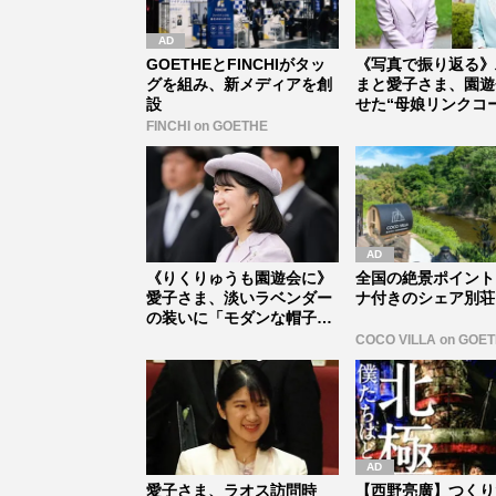
GOETHEとFINCHIがタッ
《写真で振り返る》
グを組み、新メディアを創
まと愛子さま、園遊
設
せた“母娘リンクコ
足跡
FINCHI on GOETHE
《りくりゅうも園遊会に》
全国の絶景ポイント
愛子さま、淡いラベンダー
ナ付きのシェア別荘
の装いに「モダンな帽子」
で新境地...
COCO VILLA on GOE
愛子さま、ラオス訪問時
【西野亮廣】つくり