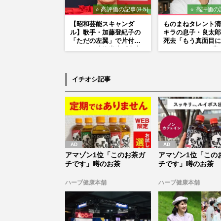
⭐ 高評価の記事(8.5)
⭐ 高評価の記
【昭和芸能スキャンダ
ものまねタレント清
ル】歌手・加藤登紀子の
キラの息子・良太郎
「ただの左翼」で片付け
死去「もう真面目に
られない凄絶半生《東大
ているので」、2度
闘争、獄中結婚、別荘で
も諦めなかった芸能
内ゲバ事件》
乱に満ちた37年”
イチオシ記事
アマゾン1位「このお茶ガ
アマゾン1位「この
チです」噂のお茶
チです」噂のお茶
ハーブ健康本舗
ハーブ健康本舗