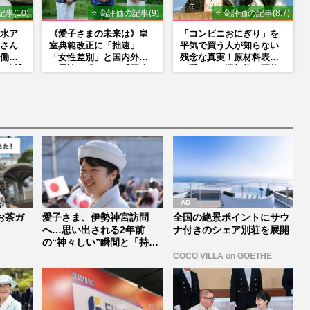
事(10)
⭐ 高評価の記事(9)
⭐ 高評価の記事(8.7)
水ア
《愛子さまの未来は》皇
「コンビニおにぎり」を
さん
室典範改正に「拙速」
平気で買う人が知らない
働い
「女性差別」と国内外か
残念な真実！原材料表示
の逮捕
ら異論…残された「再改
に隠された添加物の正体
界“波
正」の道
お茶ガ
愛子さま、伊勢神宮訪問
全国の絶景ポイントにサウ
へ…思い出される2年前
ナ付きのシェア別荘を展開
の“神々しい”瞬間と「持っ
て生まれた...
COCO VILLA on GOETHE