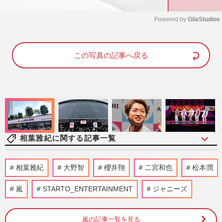
Powered by 
GliaStudios
M
u
この写真の記事へ戻る
t
e
相葉雅紀に関する記事一覧
嵐・松本潤、ライブ演出の次はアイドルプ
相葉雅紀
大野智
櫻井翔
二宮和也
松本潤
ロデュース！大手配信で“timelesz式”オー
ディション番組が進行中…
嵐
STARTO_ENTERTAINMENT
ジャニーズ
週刊女性2026年8月18日・25日号
2026/8/5
嵐の記事一覧を見る