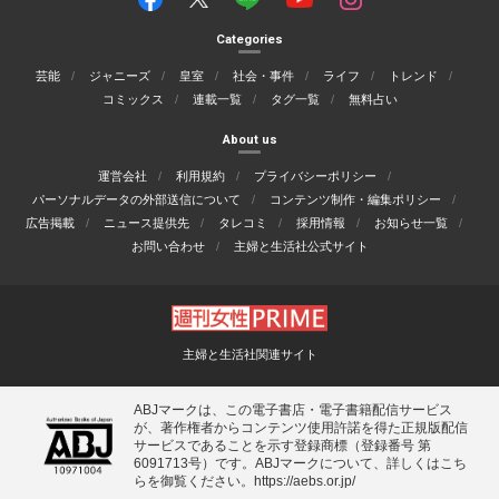
Categories
芸能
ジャニーズ
皇室
社会・事件
ライフ
トレンド
コミックス
連載一覧
タグ一覧
無料占い
About us
運営会社
利用規約
プライバシーポリシー
パーソナルデータの外部送信について
コンテンツ制作・編集ポリシー
広告掲載
ニュース提供先
タレコミ
採用情報
お知らせ一覧
お問い合わせ
主婦と生活社公式サイト
主婦と生活社関連サイト
ABJマークは、この電子書店・電子書籍配信サービス
が、著作権者からコンテンツ使用許諾を得た正規版配信
サービスであることを示す登録商標（登録番号 第
6091713号）です。ABJマークについて、詳しくはこち
らを御覧ください。
https://aebs.or.jp/