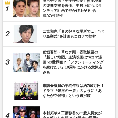
滝沢秀明氏「男手が必要」熊本地震
の復興支援を表明、中居正広もボラ
ンティア計画で浮かび上がる“合
流”の可能性
二宮和也「妻の好きな場所で…」“バ
リ島挙式”を計画もコロナで頓挫
稲垣吾郎・草なぎ剛・香取慎吾の
『新しい地図』主演映画は“4コマ漫
画”の世界観？「ファンミーティング
を続けたい」10周年にかける意気込
みも
市議会議員の平均年収は約700万円！
ドラマ『銀河の一票』のように「あ
なたが立候補」という選択肢
木村拓哉＆工藤静香の一般人長女が