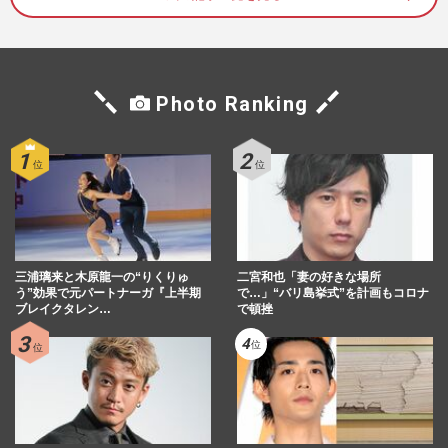
『嵐』全メンバーのファンクラブ揃い踏み
で「相場ガン無視」顕著になった大野智
の“強気な価格設定”に悲鳴
週刊女性PRIME
2026/7/21
Photo Ranking
嵐・大野智、STARTO社の退所発表に秘め
られた“引退”の本音「言わない美学」が示
すグループへの敬意と“5…
週刊女性2026年3月24日・31日号
2026/7/17
『嵐』経済効果1000億円ラストツアー後、
松本潤は若手育成に尽力・大野智は沖縄で
三浦璃来と木原龍一の“りくりゅ
自由人、解散後の5色の未…
二宮和也「妻の好きな場所
う”効果で元パートナーガ『上半期
で…」“バリ島挙式”を計画もコロナ
週刊女性2026年2月17日号
2026/7/16
ブレイクタレン…
で頓挫
嵐・大野智が個人サロン「さと島」開設も
芸能活動はしない？ 1口1000万円のケース
も… ファン巻き込む「リ…
週刊女性2026年7月28日・8月4日号
2026/7/14