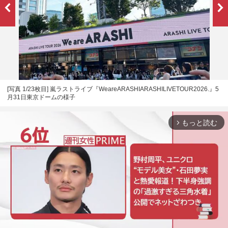
[写真 1/23枚目] 嵐ラストライブ『WeareARASHIARASHILIVETOUR2026.』5
月31日東京ドームの様子
もっと読む
arrow_forward_ios