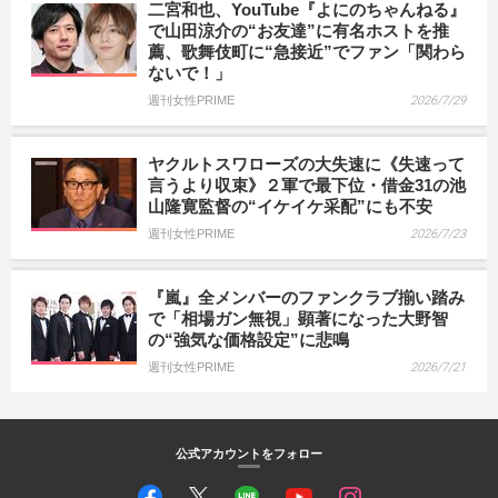
二宮和也、YouTube『よにのちゃんねる』
で山田涼介の“お友達”に有名ホストを推
薦、歌舞伎町に“急接近”でファン「関わら
ないで！」
週刊女性PRIME
2026/7/29
ヤクルトスワローズの大失速に《失速って
言うより収束》２軍で最下位・借金31の池
山隆寛監督の“イケイケ采配”にも不安
週刊女性PRIME
2026/7/23
『嵐』全メンバーのファンクラブ揃い踏み
で「相場ガン無視」顕著になった大野智
の“強気な価格設定”に悲鳴
週刊女性PRIME
2026/7/21
公式アカウントをフォロー