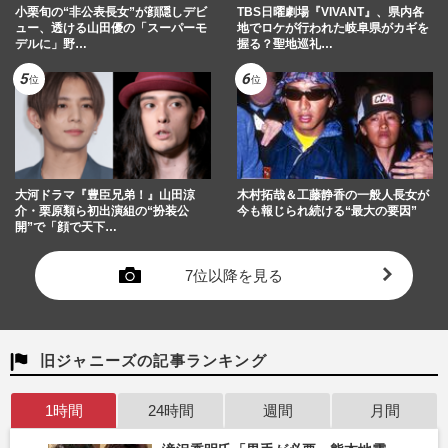
小栗旬の“非公表長女”が顔隠しデビ
TBS日曜劇場『VIVANT』、県内各
ュー、透ける山田優の「スーパーモ
地でロケが行われた岐阜県がカギを
デルに」野…
握る？聖地巡礼…
大河ドラマ『豊臣兄弟！』山田涼
木村拓哉＆工藤静香の一般人長女が
介・栗原類ら初出演組の“扮装公
今も報じられ続ける“最大の要因”
開”で「顔で天下…
7位以降を見る
旧ジャニーズの記事ランキング
1時間
24時間
週間
月間