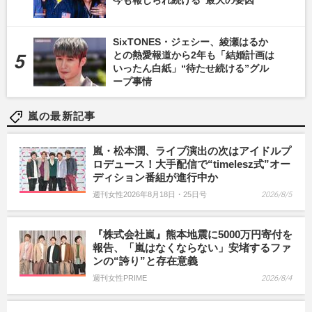
今も報じられ続ける“最大の要因”
SixTONES・ジェシー、綾瀬はるか
との熱愛報道から2年も「結婚計画は
いったん白紙」“待たせ続ける”グル
ープ事情
嵐の最新記事
嵐・松本潤、ライブ演出の次はアイドルプ
ロデュース！大手配信で“timelesz式”オー
ディション番組が進行中か
週刊女性2026年8月18日・25日号
2026/8/5
『株式会社嵐』熊本地震に5000万円寄付を
報告、「嵐はなくならない」安堵するファ
ンの“誇り”と存在意義
週刊女性PRIME
2026/8/4