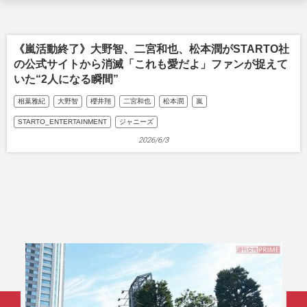
《嵐活動終了》大野智、二宮和也、松本潤がSTARTO社
の公式サイトから消滅「これも愛だよ」ファンが捉えて
いた“2人になる瞬間”
相葉雅紀
大野智
櫻井翔
二宮和也
松本潤
嵐
STARTO_ENTERTAINMENT
ジャニーズ
2026/6/3