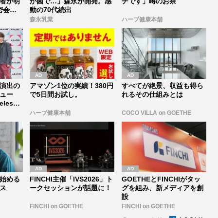
者が明
が菌で…」森永が開発。感
チです」噂のお茶
密会報
動の70代続出
森永乳業
ハーブ健康本舗
演出の
アマゾン1位の実績！380円
すべてが絶景、収益も得ら
ュー
で5日間お試し。
れるその仕組みとは
lesz
ハーブ健康本舗
COCO VILLA on GOETHE
始める
FINCHI主催「IVS2026」ト
GOETHEとFINCHIがタッ
ス
ークセッションが話題に！
グを組み、新メディアを創
設
FINCHI on GOETHE
FINCHI on GOETHE