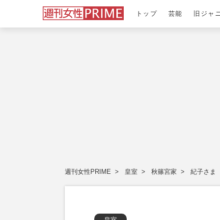
トップ
芸能
旧ジャ
週刊女性PRIME
皇室
秋篠宮家
紀子さま
皇室