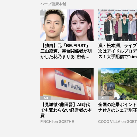
イルは...
ハーブ健康本舗
【独自】元『BE:FIRST』
嵐・松本潤、ライブ
三山凌輝、舞台関係者が明
次はアイドルプロデ
かした花乃まりあ“密会報
ス！大手配信で“time
道...
式...
【見城徹×藤田晋】AI時代
全国の絶景ポイント
でも変わらない経営者の本
ナ付きのシェア別荘
質
FINCHI on GOETHE
COCO VILLA on GOE