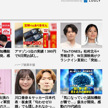
Recommended by
知機能
アマゾン1位の実績！380円
『SixTONES』松村北斗×
発。感
で5日間お試し。
芳根京子、W主演映画がク
ランクイン直前に「突如中
止...
ハーブ健康本舗
出演の
川口春奈＆サッカー日本代
「気になっていた認知機能
ィ軍団
表・板倉滉「匂わせゼロ
が菌で…」森永が開発。感
のスタ
婚」でも隠しきれなかった
動の70代続出