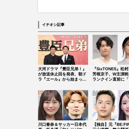
イチオシ記事
大河ドラマ『豊臣兄弟！』
『SixTONES』松
が放送休止回を発表、朝ド
芳根京子、W主演映
ラ『エール』から始まった
ランクイン直前に「
「見習う...
止...
川口春奈＆サッカー日本代
【独自】元『BE:FI