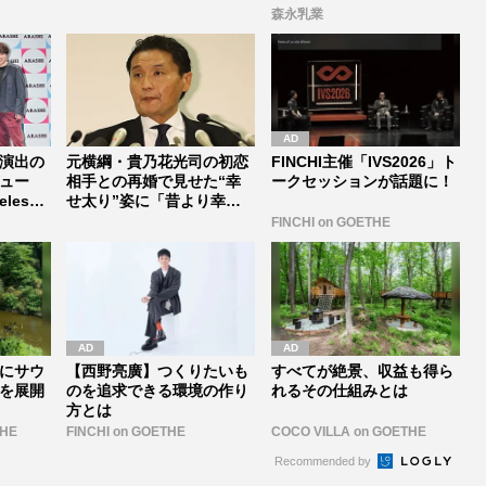
セレブすぎ...
森永乳業
演出の
元横綱・貴乃花光司の初恋
FINCHI主催「IVS2026」ト
ュー
相手との再婚で見せた“幸
ークセッションが話題に！
lesz
せ太り”姿に「昔より幸せ
そう」「...
FINCHI on GOETHE
にサウ
【西野亮廣】つくりたいも
すべてが絶景、収益も得ら
を展開
のを追求できる環境の作り
れるその仕組みとは
方とは
THE
FINCHI on GOETHE
COCO VILLA on GOETHE
Recommended by