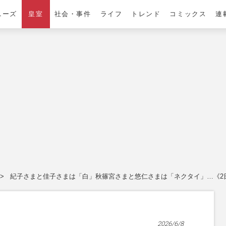
ニーズ
皇室
社会・事件
ライフ
トレンド
コミックス
連
紀子さまと佳子さまは「白」秋篠宮さまと悠仁さまは「ネクタイ」…《2
2026/6/8