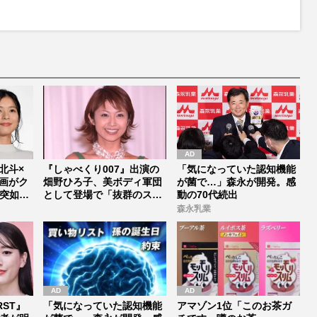
M
u
t
e
村北斗×
『しゃべくり007』出演の
「気になっていた認知機能
画がク
畑野ひろ子、美ボディ軍団
が菌で…」森永が開発。感
突如中
として登場で「抜群のスタ
動の70代続出
イルは...
森永乳業
RST』
「気になっていた認知機能
アマゾン1位「このお茶ガ