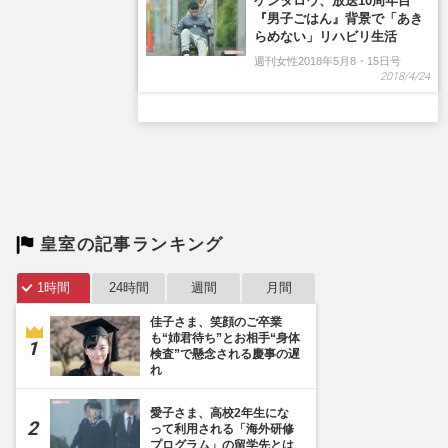
皇室の記事ランキング
1時間
24時間
週間
月間
佳子さま、笑顔のご卒業
も“姉君待ち”とお相手“身体
検査”で懸念される慶事の遅
れ
愛子さま、高校2年生にな
って利用される「海外研修
プログラム」の留学先とは