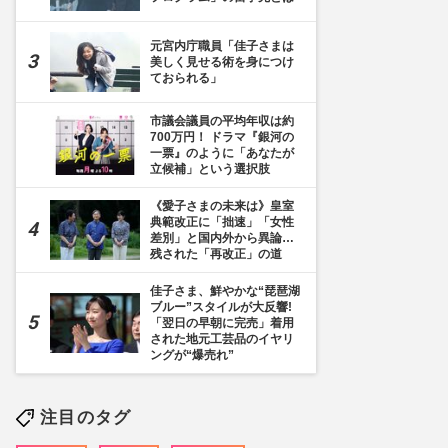
元宮内庁職員「佳子さまは
美しく見せる術を身につけ
ておられる」
市議会議員の平均年収は約
700万円！ ドラマ『銀河の
一票』のように「あなたが
立候補」という選択肢
《愛子さまの未来は》皇室
27枚目] 今回は悠仁さまと”姉弟”そろってのご公務の佳子さま。お二人で説明を傾聴され
典範改正に「拙速」「女性
差別」と国内外から異論…
残された「再改正」の道
佳子さま、鮮やかな“琵琶湖
ブルー”スタイルが大反響!
「翌日の早朝に完売」着用
された地元工芸品のイヤリ
ングが“爆売れ”
注目のタグ