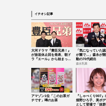
イチオシ記事
大河ドラマ『豊臣兄弟！』
「気になっていた認
が放送休止回を発表、朝ド
が菌で…」森永が開
ラ『エール』から始まった
動の70代続出
「見習う...
森永乳業
アマゾン1位「このお茶ガ
『しゃべくり007』
チです」噂のお茶
畑野ひろ子、美ボデ
として登場で「抜群