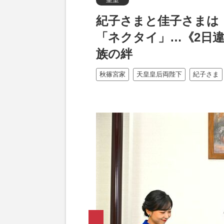
紀子さまと佳子さまは
「ネクタイ」…《2日
族の絆
秋篠宮家
天皇皇后両陛下
紀子さま