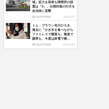
域」拡大を発表も喫煙所の設
置は「0」、分煙対策の行方を
自治体に直撃
週刊女性PRIME
2026/5/27
トム・ブラウン布川ひろき、
過去に「かき氷を食べながら
ファミレスで寝落ち」報道で
謝罪も、今度は終電で寝…
週刊女性PRIME
2023/6/29