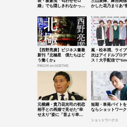
表・板倉滉「匂わせゼロ
三山凌輝、舞台関係
婚」でも隠しきれなかった
かした花乃まりあ“
セレブすぎ...
道...
【西野亮廣】ビジネス書最
嵐・松本潤、ライブ
新刊『北極星 僕たちはど
次はアイドルプロデ
う働くか』
ス！大手配信で“time
式...
FINCHI on GOETHE
元横綱・貴乃花光司の初恋
短期・単発バイトを
相手との再婚で見せた“幸
ならショットワーク
せ太り”姿に「昔より幸せ
そう」「...
ショットワークス