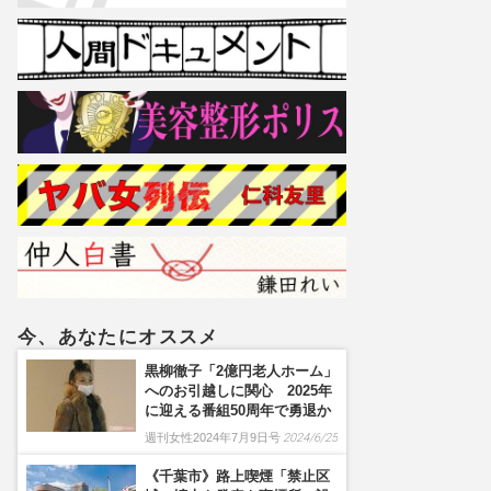
今、あなたにオススメ
黒柳徹子「2億円老人ホーム」
へのお引越しに関心 2025年
に迎える番組50周年で勇退か
週刊女性2024年7月9日号
2024/6/25
《千葉市》路上喫煙「禁止区