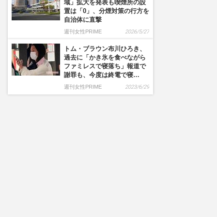
域」拡大を発表も喫煙所の設
置は「0」、分煙対策の行方を
自治体に直撃
週刊女性PRIME
2026/5/27
トム・ブラウン布川ひろき、
過去に「かき氷を食べながら
ファミレスで寝落ち」報道で
謝罪も、今度は終電で寝…
週刊女性PRIME
2023/6/29