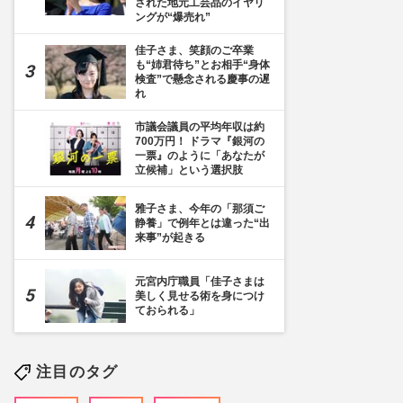
された地元工芸品のイヤリ
ングが“爆売れ”
佳子さま、笑顔のご卒業
も“姉君待ち”とお相手“身体
検査”で懸念される慶事の遅
れ
市議会議員の平均年収は約
700万円！ ドラマ『銀河の
一票』のように「あなたが
立候補」という選択肢
24枚目] 福島県双葉町の「東日本大震災・原子力災害伝承館」で花を供える天皇、皇后
4月6日）
雅子さま、今年の「那須ご
静養」で例年とは違った“出
来事”が起きる
元宮内庁職員「佳子さまは
美しく見せる術を身につけ
ておられる」
注目のタグ