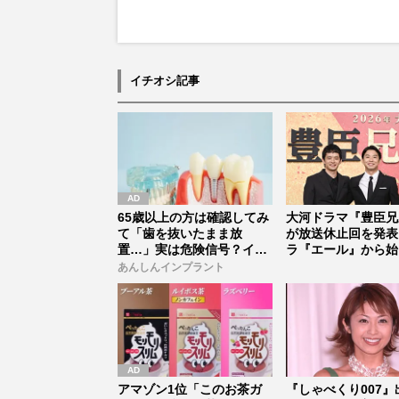
イチオシ記事
65歳以上の方は確認してみ
大河ドラマ『豊臣兄
て「歯を抜いたまま放
が放送休止回を発表
置…」実は危険信号？イン
ラ『エール』から始
プラント始...
「見習う...
あんしんインプラント
アマゾン1位「このお茶ガ
『しゃべくり007』