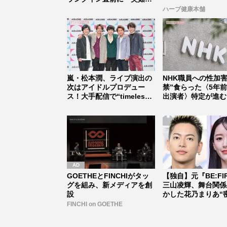
止...
ハーブ健康本舗
嵐・松本潤、ライブ演出の
NHK職員への性加害
次はアイドルプロデュー
禁”食らった〈5年
ス！大手配信で“timelesz
出演者〉特定が進む
式...
ット...
GOETHEとFINCHIがタッ
【独自】元『BE:FI
グを組み、新メディアを創
三山凌輝、舞台関係
設
かした花乃まりあ“
道...
FINCHI on GOETHE