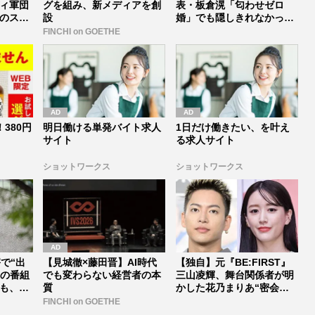
ィ軍団
グを組み、新メディアを創
表・板倉滉「匂わせゼロ
のスタ
設
婚」でも隠しきれなかった
セレブすぎ...
FINCHI on GOETHE
380円
明日働ける単発バイト求人
1日だけ働きたい、を叶え
サイト
る求人サイト
ショットワークス
ショットワークス
で“出
【見城徹×藤田晋】AI時代
【独自】元『BE:FIRST』
前の番組
でも変わらない経営者の本
三山凌輝、舞台関係者が明
も、ネ
質
かした花乃まりあ“密会報
道...
FINCHI on GOETHE