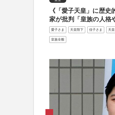
《「愛子天皇」に歴史
家が批判「皇族の人格
愛子さま
天皇陛下
佳子さま
天皇
皇族全般