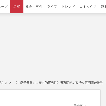
ニーズ
皇室
社会・事件
ライフ
トレンド
コミックス
連
子さま
《「愛子天皇」に歴史的正当性》男系固執の政治を専門家が批判
2026/6/12