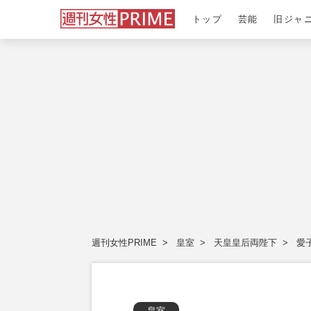
トップ
芸能
旧ジャ
週刊女性PRIME
皇室
天皇皇后両陛下
愛
皇室