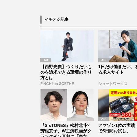
イチオシ記事
【西野亮廣】つくりたいも
1日だけ働きたい、
のを追求できる環境の作り
る求人サイト
方とは
FINCHI on GOETHE
ショットワークス
『SixTONES』松村北斗×
アマゾン1位の実績！
芳根京子、W主演映画がク
で5日間お試し。
ランクイン直前に「突如中