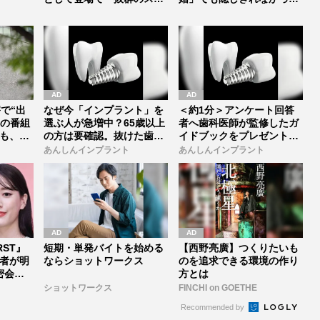
イルは...
セレブすぎ...
で“出
なぜ今「インプラント」を
＜約1分＞アンケート回答
前の番組
選ぶ人が急増中？65歳以上
者へ歯科医師が監修したガ
も、ネ
の方は要確認。抜けた歯の
イドブックをプレゼント。
放置は...
65歳以...
あんしんインプラント
あんしんインプラント
RST』
短期・単発バイトを始める
【西野亮廣】つくりたいも
者が明
ならショットワークス
のを追求できる環境の作り
密会報
方とは
ショットワークス
FINCHI on GOETHE
Recommended by