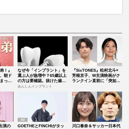
M
u
t
e
弟！』
なぜ今「インプラント」を
『SixTONES』松村北斗×
、朝ド
選ぶ人が急増中？65歳以上
芳根京子、W主演映画がク
まった
の方は要確認。抜けた歯の
ランクイン直前に「突如中
放置は...
止...
あんしんインプラント
出演の
GOETHEとFINCHIがタッ
川口春奈＆サッカー日本代