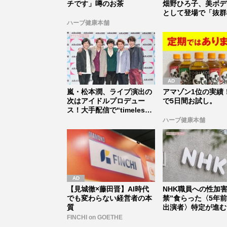
チです」噂のお茶
畑野ひろ子、美ボデ
として登場で「抜群
イルは...
ハーブ健康本舗
嵐・松本潤、ライブ演出の
アマゾン1位の実績！
次はアイドルプロデュー
で5日間お試し。
ス！大手配信で“timelesz
式...
ハーブ健康本舗
【見城徹×藤田晋】AI時代
NHK職員への性加害
でも変わらない経営者の本
禁”食らった〈5年
質
出演者〉特定が進む
ット...
FINCHI on GOETHE