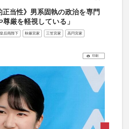
的正当性》男系固執の政治を専門
や尊厳を軽視している」
皇后両陛下
秋篠宮家
三笠宮家
高円宮家
印刷