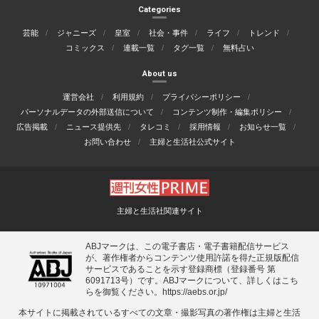
Categories
芸能
ジャニーズ
皇室
社会・事件
ライフ
トレンド
コミックス
連載一覧
タグ一覧
無料占い
About us
運営会社
利用規約
プライバシーポリシー
パーソナルデータの外部送信について
コンテンツ制作・編集ポリシー
広告掲載
ニュース提供先
タレコミ
採用情報
お知らせ一覧
お問い合わせ
主婦と生活社公式サイト
主婦と生活社関連サイト
ABJマークは、この電子書店・電子書籍配信サービス
が、著作権者からコンテンツ使用許諾を得た正規版配信
サービスであることを示す登録商標（登録番号 第
6091713号）です。ABJマークについて、詳しくはこち
らを御覧ください。
https://aebs.or.jp/
本サイトに掲載されているすべての⽂章・撮影写真の著作権は主婦と⽣活