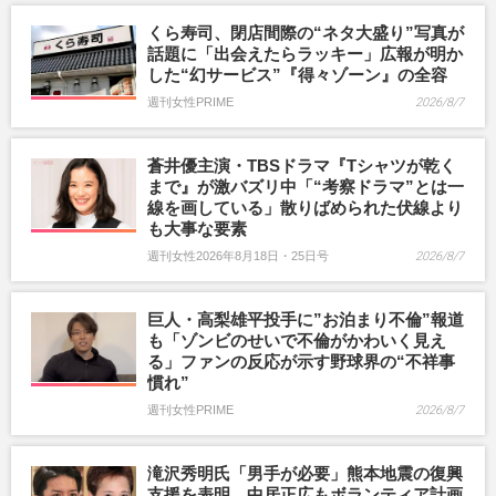
くら寿司、閉店間際の“ネタ大盛り”写真が
話題に「出会えたらラッキー」広報が明か
した“幻サービス”『得々ゾーン』の全容
週刊女性PRIME
2026/8/7
蒼井優主演・TBSドラマ『Tシャツが乾く
まで』が激バズリ中「“考察ドラマ”とは一
線を画している」散りばめられた伏線より
も大事な要素
週刊女性2026年8月18日・25日号
2026/8/7
巨人・高梨雄平投手に”お泊まり不倫”報道
も「ゾンビのせいで不倫がかわいく見え
る」ファンの反応が示す野球界の“不祥事
慣れ”
週刊女性PRIME
2026/8/7
滝沢秀明氏「男手が必要」熊本地震の復興
支援を表明、中居正広もボランティア計画