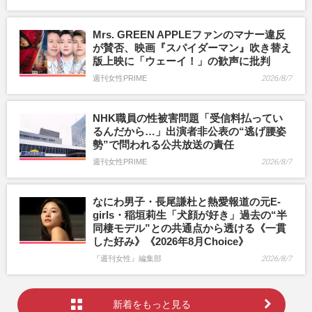
Mrs. GREEN APPLEファンのマナー違反
が賛否、映画『スパイダーマン』吹き替え
版上映に「ウェーイ！」の歓声に批判
週刊女性PRIME
2026/8/7
NHK職員の性被害問題「受信料払ってい
るんだから…」出演者非公表の“逃げ腰姿
勢”で問われる公共放送の責任
週刊女性PRIME
2026/8/7
なにわ男子・長尾謙杜と熱愛報道の元E-
girls・稲垣莉生「犬顔が好き」過去の“半
同棲モデル”との共通点から透ける《一貫
した好み》《2026年8月Choice》
『週刊女性』編集部
2026/8/7
新着をもっと見る