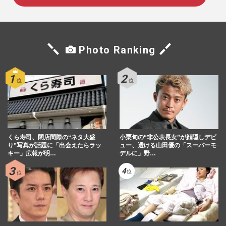
Photo Ranking
くら寿司、閉店間際の“ネタ大盛
小栗旬の“非公表長女”が顔隠しデビ
り”写真が話題に「出会えたらラッ
ュー、透ける山田優の「スーパーモ
キー」広報が明…
デルに」野…