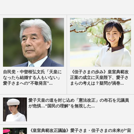
自民党・中曽根弘文氏「天皇に
《佳子さまの歩み》皇室典範改
なったら結婚する人もいない」
正案の成立に天皇陛下、愛子さ
愛子さまへの“不敬発言”...
まらの考えは？疑問が渦巻...
愛子天皇の道を封じ込め「憲法改正」の布石を元議員
が危惧…“国民の理解”を無視した...
《皇室典範改正議論》愛子さま・佳子さまの未来が“宙