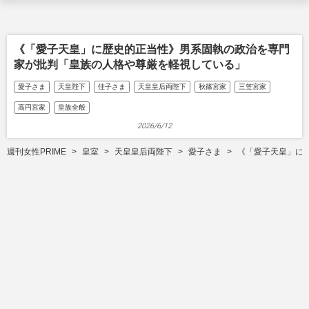
《「愛子天皇」に歴史的正当性》男系固執の政治を専門
家が批判「皇族の人格や尊厳を軽視している」
愛子さま
天皇陛下
佳子さま
天皇皇后両陛下
秋篠宮家
三笠宮家
高円宮家
皇族全般
2026/6/12
週刊女性PRIME
皇室
天皇皇后両陛下
愛子さま
《「愛子天皇」に