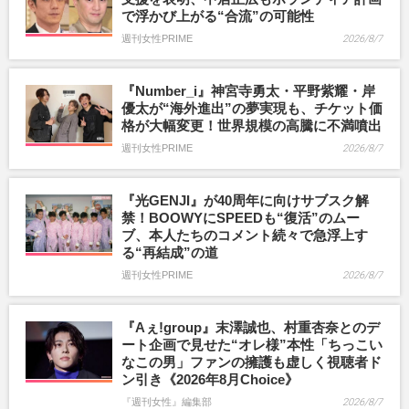
で浮かび上がる“合流”の可能性
週刊女性PRIME
2026/8/7
『Number_i』神宮寺勇太・平野紫耀・岸
優太が“海外進出”の夢実現も、チケット価
格が大幅変更！世界規模の高騰に不満噴出
週刊女性PRIME
2026/8/7
『光GENJI』が40周年に向けサブスク解
禁！BOOWYにSPEEDも“復活”のムー
ブ、本人たちのコメント続々で急浮上す
る“再結成”の道
週刊女性PRIME
2026/8/7
『Aぇ!group』末澤誠也、村重杏奈とのデ
ート企画で見せた“オレ様”本性「ちっこい
なこの男」ファンの擁護も虚しく視聴者ド
ン引き《2026年8月Choice》
『週刊女性』編集部
2026/8/7