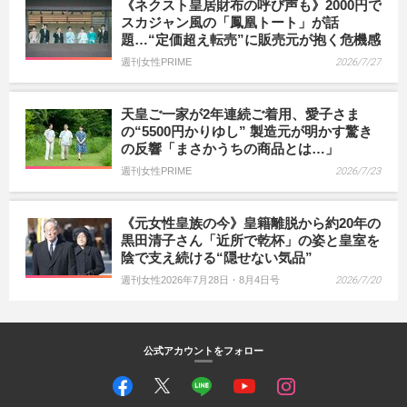
《ネクスト皇居財布の呼び声も》2000円で
スカジャン風の「鳳凰トート」が話
題…“定価超え転売”に販売元が抱く危機感
週刊女性PRIME
2026/7/27
天皇ご一家が2年連続ご着用、愛子さま
の“5500円かりゆし” 製造元が明かす驚き
の反響「まさかうちの商品とは…」
週刊女性PRIME
2026/7/23
《元女性皇族の今》皇籍離脱から約20年の
黒田清子さん「近所で乾杯」の姿と皇室を
陰で支え続ける“隠せない気品”
週刊女性2026年7月28日・8月4日号
2026/7/20
公式アカウントをフォロー