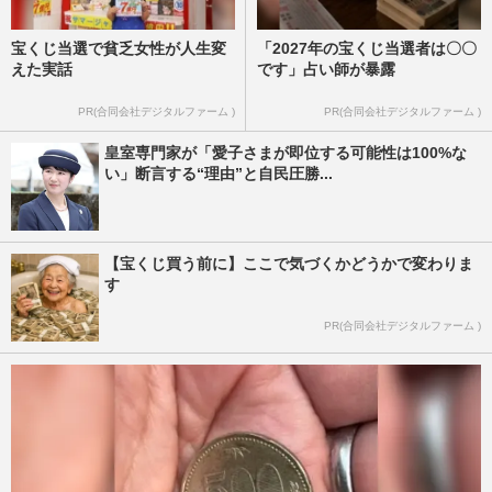
宝くじ当選で貧乏女性が人生変
「2027年の宝くじ当選者は〇〇
えた実話
です」占い師が暴露
PR(合同会社デジタルファーム )
PR(合同会社デジタルファーム )
皇室専門家が「愛子さまが即位する可能性は100%な
い」断言する“理由”と自民圧勝...
【宝くじ買う前に】ここで気づくかどうかで変わりま
す
PR(合同会社デジタルファーム )