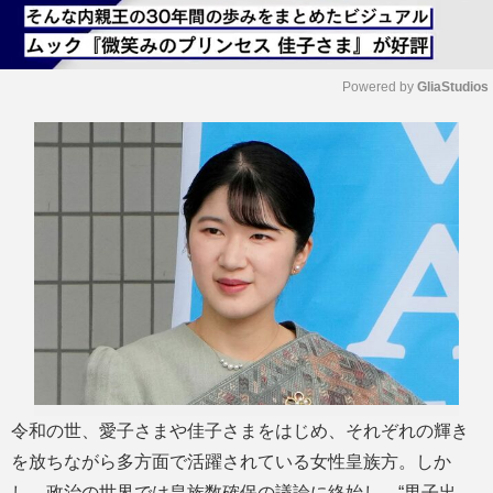
Powered by 
GliaStudios
M
u
t
e
令和の世、愛子さまや佳子さまをはじめ、それぞれの輝き
を放ちながら多方面で活躍されている女性皇族方。しか
し、政治の世界では皇族数確保の議論に終始し、“男子出