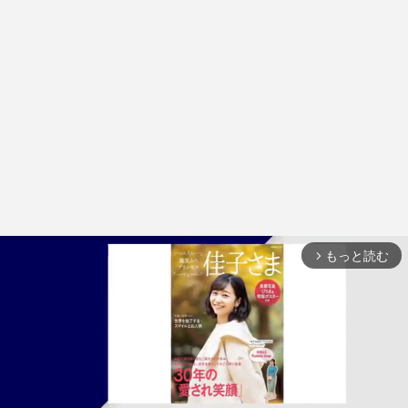
もっと読む
arrow_forward_ios