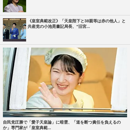
《皇室典範改正》「天皇陛下と38親等は赤の他人」と
共産党の小池晃書記局長、“旧宮...
自民党圧勝で「愛子天皇論」に暗雲、「道を断つ責任を負えるの
か」専門家が「皇室典範...