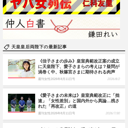
天皇皇后両陛下の最新記事
《佳子さまの歩み》皇室典範改正案の成立
に天皇陛下、愛子さまらの考えは？疑問が
渦巻く中、秋篠宮さまに期待される肉声
週刊女性2026年8月11日号
2026/8/2
《愛子さまの未来は》皇室典範改正に「拙
速」「女性差別」と国内外から異論…残さ
れた「再改正」の道
週刊女性2026年8月11日号
2026/7/30