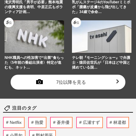
滝沢秀明氏「男手が必要」熊本地震
乳がんステージ4のYouTuberミミポ
の復興支援を表明、中居正広もボラ
ポ「腫瘍が皮膚から飛び出してき
ンティア計画…
た」34歳で余命…
NHK職員への性加害で“出禁”食らっ
テレ朝『モーニングショー』で弁護
た〈5年前の番組出演者〉特定が進
士・猿田佐世氏が「日本ほど中国と
むも、ネット…
揉めている国…
7位以降を見る
注目のタグ
Netflix
熱愛
蒼井優
広瀬すず
林遣都
小栗旬
野村周平