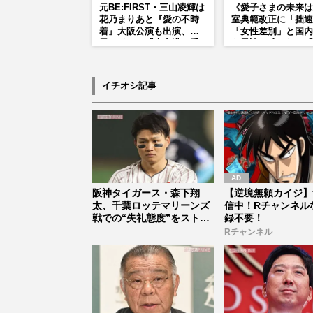
元BE:FIRST・三山凌輝は
《愛子さまの未来は
花乃まりあと『愛の不時
室典範改正に「拙速
着』大阪公演も出演、趣
「女性差別」と国内
里はドラマ『大空港』番
ら異論…残された「
宣行脚に「メンタル強す
正」の道
ぎ」の実情
イチオシ記事
阪神タイガース・森下翔
【逆境無頼カイジ】
太、千葉ロッテマリーンズ
信中！Rチャンネル
戦での“失礼態度”をストー
録不要！
リーで謝...
Rチャンネル