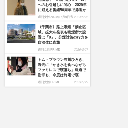
へのお引越しに関心 2025年
に迎える番組50周年で勇退か
週刊女性2024年7月9日号
2024/6/25
《千葉市》路上喫煙「禁止区
域」拡大を発表も喫煙所の設
置は「0」、分煙対策の行方を
自治体に直撃
週刊女性PRIME
2026/5/27
トム・ブラウン布川ひろき、
過去に「かき氷を食べながら
ファミレスで寝落ち」報道で
謝罪も、今度は終電で寝…
週刊女性PRIME
2023/6/29