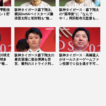
雫配信
阪神タイガース森下翔太、
阪神タイガース・森下翔太
ント貯
横浜DeNAベイスターズ藤
の“落球後”に「なんで
浪晋太郎と初対戦も“無気
や！」岡田彰布元監督も呆
力”打...
れた、防御...
川球児
阪神タイガース森下翔太の
阪神タイガース・高橋遥人
球多
暴言退場に落合博満も苦
がオールスターゲームファ
“報復
言、審判のストライク判定
ン投票で１位を逃す不可
に“ABS...
解、ファン...