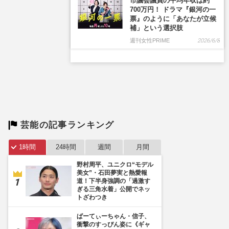
芸能の記事ランキング
1時間
24時間
週間
月間
野村周平、ユニクロ“モデル
美女”・石田夢実と熱愛報
道！下半身強調の「過激す
ぎる三角水着」公開でネッ
トざわつき
ぱーてぃーちゃん・信子、
衝撃のすっぴん姿に《ギャ