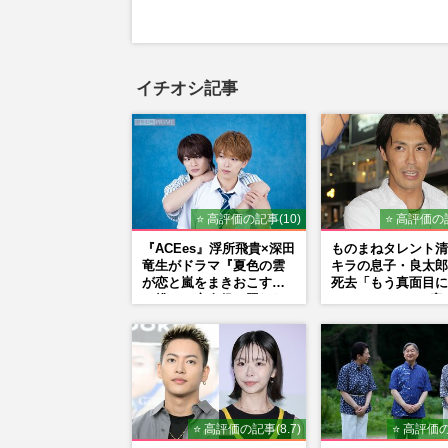
イチオシ記事
⭐ 高評価の記事(10)
⭐ 高評価の記
『ACEes』浮所飛貴×深田
ものまねタレント清
竜生がドラマ『夏色の雲
キラの息子・良太郎
が恋と嵐をまきおこす』
死去「もう真面目に
で挑んだ恋人役、照れな
ているので」、2度
がら挑んだキュンシーン
も諦めなかった芸能
秘話
乱に満ちた37年”
⭐ 高評価の記事(8.7)
⭐ 高評価の