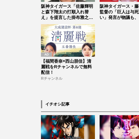
阪神タイガース「佐藤輝明
阪神タイガース・藤
と森下翔太の打順入れ替
監督の「巨人は与死
え」を提言した掛布雅之、
い」発言が物議も、
佐藤の「三...
容認”では...
【福間香奈×西山朋佳】清
麗戦をRチャンネルで無料
配信！
Rチャンネル
イチオシ記事