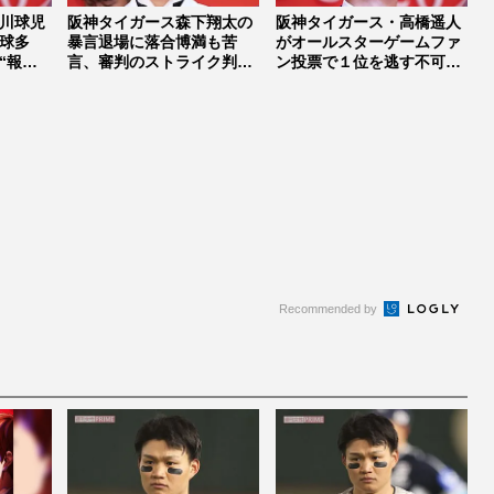
川球児
阪神タイガース森下翔太の
阪神タイガース・高橋遥人
球多
暴言退場に落合博満も苦
がオールスターゲームファ
“報復
言、審判のストライク判定
ン投票で１位を逃す不可
に“ABS...
解、ファン...
Recommended by