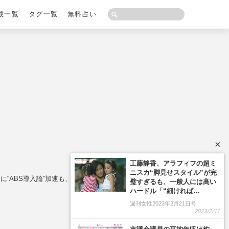
載一覧
タグ一覧
無料占い
×
ABS導入論”加速も、NPBが守りたい“昭和の威厳”