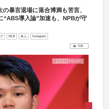
太の暴言退場に落合博満も苦言、
“ABS導入論”加速も、NPBが守
グ
MLB
炎上
Instagram
印刷