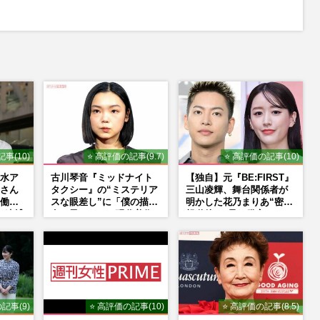
M
u
t
e
事(10)
⭐ 高評価の記事(9.7)
⭐ 高評価の記事(10)
水ア
古川琴音『ミッドナイト
【独自】元『BE:FIRST』
さん
タクシー』の“ミステリア
三山凌輝、舞台関係者が
働い
スな眼差し”に「僕の描く
明かした花乃まりあ“密会
の逮捕
女の子みたい」現代美術
報道後”の呆れ発言と、
界“波
家・奈良美智氏もSNS
『愛の不時着』の劇場が
で“公認”
答えた共演舞台の行方
記事(9)
⭐ 高評価の記事(10)
⭐ 高評価の記事(8.5)