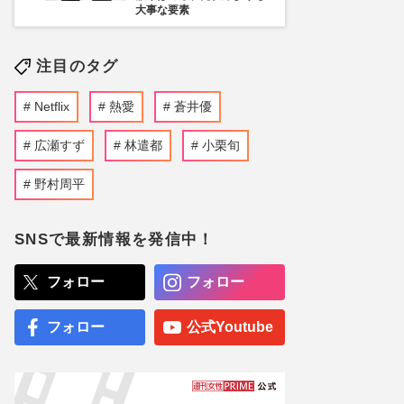
大事な要素
注目のタグ
Netflix
熱愛
蒼井優
広瀬すず
林遣都
小栗旬
野村周平
SNSで最新情報を発信中！
フォロー
フォロー
フォロー
公式Youtube