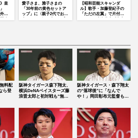
》皇
愛子さま、雅子さまの
【昭和芸能スキャンダ
」
「30年前の黄色セットア
ル】歌手・加藤登紀子の
外か
ップ」に〈親子2代でお似
「ただの左翼」で片付け
再改
合いになる〉の声、ご成
られない凄絶半生《東大
婚時のドレスも手がけた
闘争、獄中結婚、別荘で
森英恵さんとの絆
内ゲバ事件》
無料配
阪神タイガース森下翔太、
阪神タイガース・森下翔太
なら登
横浜DeNAベイスターズ藤
の“落球後”に「なんで
浪晋太郎と初対戦も“無気
や！」岡田彰布元監督も呆
力”打...
れた、防御...