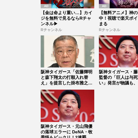
【金は命より重い…】カイ
【無料アニメ】神の
ジを無料で見るならRチャ
中！視聴で楽天ポイ
ンネル▶︎
まる
Rチャンネル
Rチャンネル
阪神タイガース「佐藤輝明
阪神タイガース・藤
と森下翔太の打順入れ替
監督の「巨人は与死
え」を提言した掛布雅之、
い」発言が物議も、
佐藤の「三...
容認”では...
阪神タイガース・元山飛優
の落球エラーに DeNA・牧
秀悟もビックリ！2連覇目