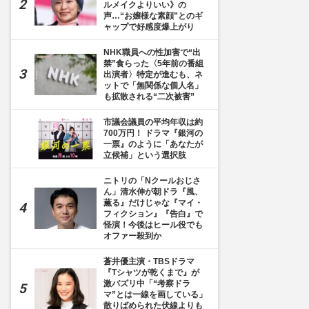
ルメイクよりいい》の
声…“お嬢様な素顔”とのギ
ャップで好感度爆上がり
NHK職員への性加害で“出
禁”食らった〈5年前の番組
出演者〉特定が進むも、ネ
ットで「無関係な個人名」
も拡散される“二次被害”
市議会議員の平均年収は約
700万円！ ドラマ『銀河の
38枚目] 阪神・森下翔太が球審のストライク判定に不満を示した一球。ネットでも物議
一票』のように「あなたが
立候補」という選択肢
ニトリの「Nクールおじさ
ん」清水伸が朝ドラ『風、
薫る』だけじゃな『マイ・
フィクション』『告白』で
怪演！今後はヒール役でも
オファー殺到か
蒼井優主演・TBSドラマ
『Tシャツが乾くまで』が
激バズリ中「“考察ドラ
マ”とは一線を画している」
散りばめられた伏線よりも