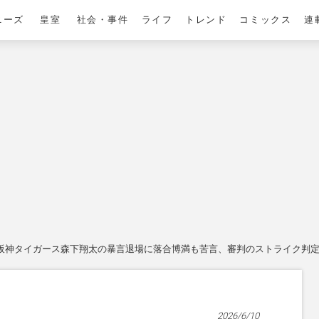
ニーズ
皇室
社会・事件
ライフ
トレンド
コミックス
連
阪神タイガース森下翔太の暴言退場に落合博満も苦言、審判のストライク判定に“
2026/6/10