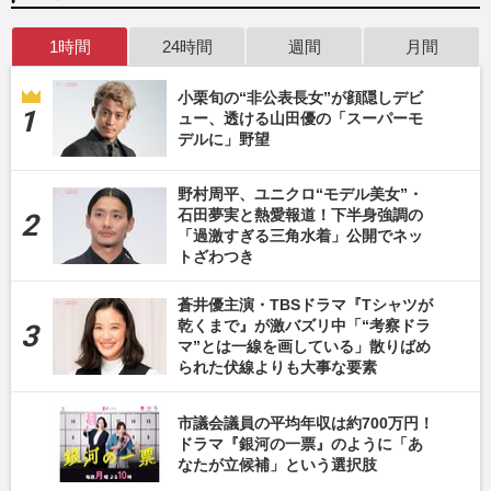
1時間
24時間
週間
月間
小栗旬の“非公表長女”が顔隠しデビ
ュー、透ける山田優の「スーパーモ
デルに」野望
野村周平、ユニクロ“モデル美女”・
石田夢実と熱愛報道！下半身強調の
「過激すぎる三角水着」公開でネッ
トざわつき
蒼井優主演・TBSドラマ『Tシャツが
乾くまで』が激バズリ中「“考察ドラ
マ”とは一線を画している」散りばめ
られた伏線よりも大事な要素
市議会議員の平均年収は約700万円！
ドラマ『銀河の一票』のように「あ
なたが立候補」という選択肢