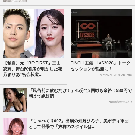
【独自】元『BE:FIRST』三山
FINCHI主催「IVS2026」トーク
凌輝、舞台関係者が明かした花
セッションが話題に！
乃まりあ“密会報道...
PR(FINCHI on GOETHE)
「風俗前に飲むだけ！」45分で3回戦も余裕！980円で
朝まで絶好調
PR(健商株式会社)
『しゃべくり007』出演の畑野ひろ子、美ボディ軍団
として登場で「抜群のスタイルは...