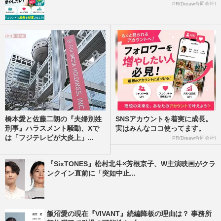
PR(Dreaw合同会社)
橋本愛と佐藤二朗の『夫婦別姓
SNSアカウントを着実に成長。
刑事』ハラスメント騒動、Xで
実はみんなココ使ってます。
は「フジテレビが大炎上」...
PR(Dreaw合同会社)
『SixTONES』松村北斗×芳根京子、W主演映画がクラ
ンクイン直前に「突如中止...
飯沼愛の現在『VIVANT』続編降板の理由は？ 事務所