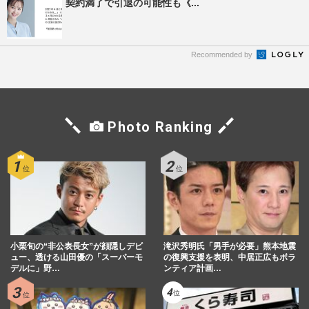
契約満了で引退の可能性も《...
Recommended by
Photo Ranking
小栗旬の“非公表長女”が顔隠しデビ
滝沢秀明氏「男手が必要」熊本地震
ュー、透ける山田優の「スーパーモ
の復興支援を表明、中居正広もボラ
デルに」野…
ンティア計画…