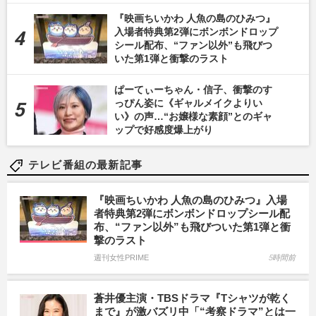
『映画ちいかわ 人魚の島のひみつ』
入場者特典第2弾にボンボンドロップ
シール配布、“ファン以外”も飛びつ
いた第1弾と衝撃のラスト
ぱーてぃーちゃん・信子、衝撃のす
っぴん姿に《ギャルメイクよりい
い》の声…“お嬢様な素顔”とのギャ
ップで好感度爆上がり
テレビ番組の最新記事
『映画ちいかわ 人魚の島のひみつ』入場
者特典第2弾にボンボンドロップシール配
布、“ファン以外”も飛びついた第1弾と衝
撃のラスト
週刊女性PRIME
5時間前
蒼井優主演・TBSドラマ『Tシャツが乾く
まで』が激バズリ中「“考察ドラマ”とは一