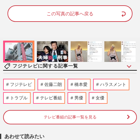
a
m
d
u
e
t
d
e
この写真の記事へ戻る
:
1
0
0
.
0
0
%
フジテレビに関する記事一覧
『Aぇ!group』末澤誠也、村重杏奈とのデ
フジテレビ
佐藤二朗
橋本愛
ハラスメント
ート企画で見せた“オレ様”本性「ちっこい
なこの男」ファンの擁護…
トラブル
テレビ番組
男優
女優
『週刊女性』編集部
2026/8/7
テレビ番組の記事一覧を見る
NHK『歴史探偵』などハラスメント騒動
の佐藤二朗起用に「現時点で出演継続」
で“国民”から支持、明暗分け…
あわせて読みたい
週刊女性PRIME
2026/7/30