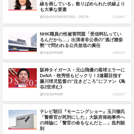
線を画している」散りばめられた伏線より
も大事な要素
週刊女性2026年8月18日・25日号
2026/8/7
NHK職員の性被害問題「受信料払ってい
るんだから…」出演者非公表の“逃げ腰姿
勢”で問われる公共放送の責任
週刊女性PRIME
2026/8/7
阪神タイガース・元山飛優の落球エラーに
DeNA・牧秀悟もビックリ！2連覇目指す
藤川球児監督の“泣きどころ”にファン《鳥
谷2世求む》
週刊女性PRIME
2026/8/7
テレビ朝日『モーニングショー』玉川徹氏
「警察官が死刑にした」大阪府発砲事件へ
の持論に「警官の命をなんだと…」批判殺
到