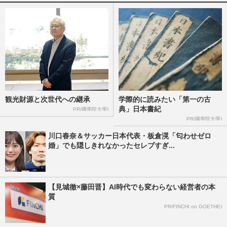
反町隆史主演ドラマ『GTO』の視聴率下
落は“イメージ”の違いか「あんまりGTO
感がない」旧作ファンが求めて…
週刊女性PRIME
2026/7/29
GACKT主演月9『ブラックトリック』スタ
ートも《セリフ聞き取りづらいの声も》…
観光財源と次世代への継承
学際的に読みたい「第一の古
生瀬勝久出演で『リーガル…
典」日本書紀
PR(國學院大學)
週刊女性PRIME
2026/7/27
PR(國學院大學)
川口春奈＆サッカー日本代表・板倉滉「匂わせゼロ
婚」でも隠しきれなかったセレブすぎ...
TBS日曜劇場『VIVANT』や映画『キング
ダム』にも出演、歌舞伎役者・坂東彌十郎
が板橋区で送る最愛妻との“…
週刊女性2026年7月7日・14日号
2026/7/25
【見城徹×藤田晋】AI時代でも変わらない経営者の本
質
PR(FINCHI on GOETHE)