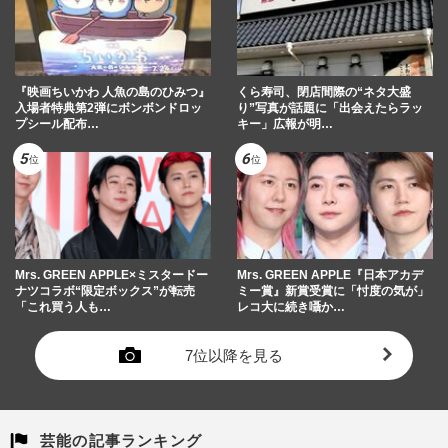
『映画ちいかわ 人魚の島のひみつ』
くら寿司、閉店間際の“ネタ大盛
入場者特典第2弾にボンボンドロッ
り”写真が話題に「出会えたらラッ
プシール配布…
キー」広報が明…
Mrs. GREEN APPLE×ミスタードー
Mrs. GREEN APPLE『日本アカデ
ナツコラボ“限定ボックス”が転売
ミー賞』新賞受賞に「忖度の気が」
「これ買う人も…
レコ大に続き囁か…
7位以降を見る
芸能の記事ランキング