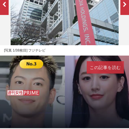
[写真 1/38枚目] フジテレビ
この記事を読む
L
U
o
n