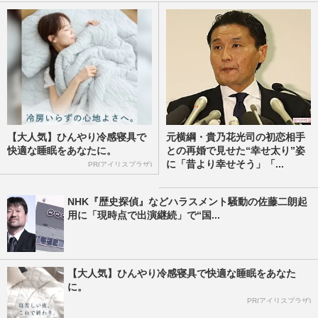
【大人気】ひんやり冷感寝具で
元横綱・貴乃花光司の初恋相手
快適な睡眠をあなたに。
との再婚で見せた“幸せ太り”姿
に「昔より幸せそう」「...
PR(アイリスプラザ)
NHK『歴史探偵』などハラスメント騒動の佐藤二朗起
用に「現時点で出演継続」で“国...
【大人気】ひんやり冷感寝具で快適な睡眠をあなた
に。
PR(アイリスプラザ)