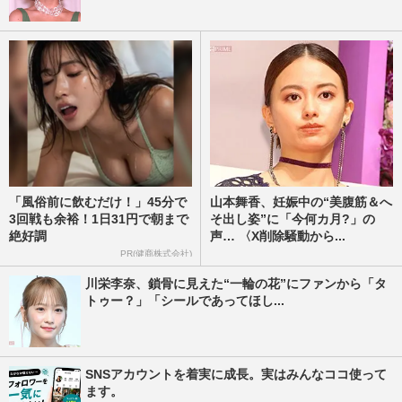
「風俗前に飲むだけ！」45分で
山本舞香、妊娠中の“美腹筋＆へ
3回戦も余裕！1日31円で朝まで
そ出し姿”に「今何カ月?」の
絶好調
声… 〈X削除騒動から...
PR(健商株式会社)
川栄李奈、鎖骨に見えた“一輪の花”にファンから「タ
トゥー？」「シールであってほし...
SNSアカウントを着実に成長。実はみんなココ使って
ます。