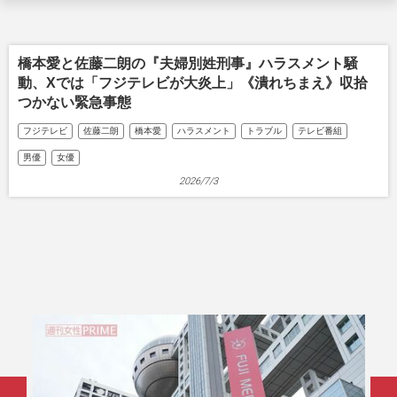
橋本愛と佐藤二朗の『夫婦別姓刑事』ハラスメント騒
動、Xでは「フジテレビが大炎上」《潰れちまえ》収拾
つかない緊急事態
フジテレビ
佐藤二朗
橋本愛
ハラスメント
トラブル
テレビ番組
男優
女優
2026/7/3