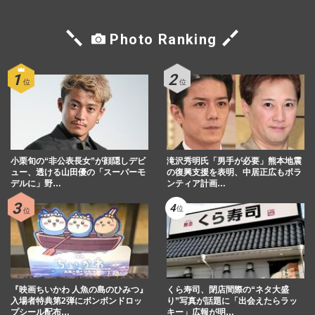
Photo Ranking
小栗旬の“非公表長女”が顔隠しデビ
滝沢秀明氏「男手が必要」熊本地震
ュー、透ける山田優の「スーパーモ
の復興支援を表明、中居正広もボラ
デルに」野…
ンティア計画…
『映画ちいかわ 人魚の島のひみつ』
くら寿司、閉店間際の“ネタ大盛
入場者特典第2弾にボンボンドロッ
り”写真が話題に「出会えたらラッ
プシール配布…
キー」広報が明…