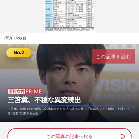
[写真 1/2枚目]
この記事を読む
L
U
o
n
a
m
d
u
e
t
d
e
この写真の記事へ戻る
: