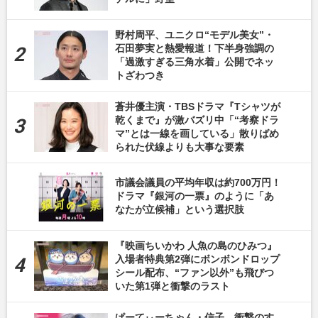
野村周平、ユニクロ“モデル美女”・
石田夢実と熱愛報道！下半身強調の
「過激すぎる三角水着」公開でネッ
トざわつき
蒼井優主演・TBSドラマ『Tシャツが
乾くまで』が激バズリ中「“考察ドラ
マ”とは一線を画している」散りばめ
られた伏線よりも大事な要素
市議会議員の平均年収は約700万円！
ドラマ『銀河の一票』のように「あ
なたが立候補」という選択肢
『映画ちいかわ 人魚の島のひみつ』
入場者特典第2弾にボンボンドロップ
シール配布、“ファン以外”も飛びつ
いた第1弾と衝撃のラスト
ぱーてぃーちゃん・信子、衝撃のす