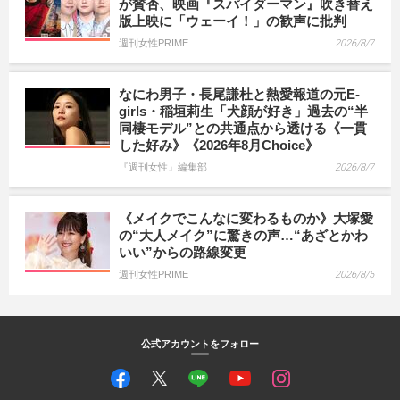
が賛否、映画『スパイダーマン』吹き替え
版上映に「ウェーイ！」の歓声に批判
週刊女性PRIME
2026/8/7
なにわ男子・長尾謙杜と熱愛報道の元E-
girls・稲垣莉生「犬顔が好き」過去の“半
同棲モデル”との共通点から透ける《一貫
した好み》《2026年8月Choice》
『週刊女性』編集部
2026/8/7
《メイクでこんなに変わるものか》大塚愛
の“大人メイク”に驚きの声…“あざとかわ
いい”からの路線変更
週刊女性PRIME
2026/8/5
公式アカウントをフォロー