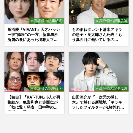
⭐ 高評価の記事(8.5)
⭐ 高評価の記事(10)
飯沼愛『VIVANT』天才ハッカ
ものまねタレント清水アキラ
ー役“降板”の一方、新事務所
の息子・良太郎さん死去「も
所属の裏にあった堺雅人マネ
う真面目に働いているの
ージャーの「後押し」
で」、2度の逮捕も諦めなかっ
た芸能界“波乱に満ちた37年”
⭐ 高評価の記事(8.7)
⭐ 高評価の記事(10)
【独自】『KAT-TUN』6人が再
山田涼介が『一次元の挿し
集結か、亀梨和也と赤西仁が
木』で魅せる新境地「キラキ
「秋に驚く発表」田中聖の刑
ラしたフィルターが1枚外れて
期満了と重なる“匂わせ”では
くれたら」アイドル像を封印
ない理由
した覚悟