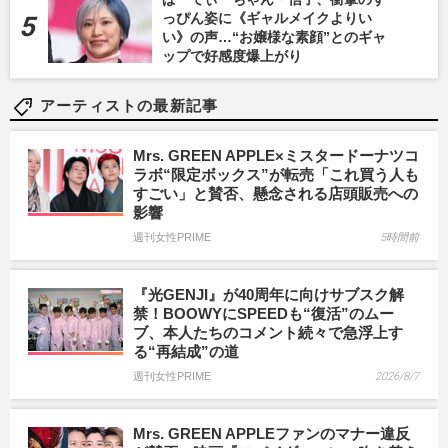
っぴん姿に《ギャルメイクよりい
い》の声…“お嬢様な素顔”とのギャ
ップで好感度爆上がり
アーティストの最新記事
Mrs. GREEN APPLE×ミスタードーナツコ
ラボ“限定ボックス”が転売「これ買う人も
すごい」と賛否、懸念される店頭販売への
影響
週刊女性PRIME
5時間前
『光GENJI』が40周年に向けサブスク解
禁！BOOWYにSPEEDも“復活”のムー
ブ、本人たちのコメント続々で急浮上す
る“再結成”の道
週刊女性PRIME
2026/8/7
Mrs. GREEN APPLEファンのマナー違反