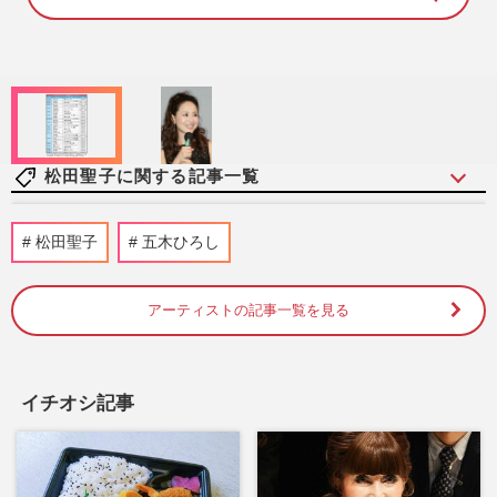
8
8
.
8
1
%
松田聖子に関する記事一覧
渡辺満里奈「泣かされたこともあった」デ
松田聖子
五木ひろし
ビュー40周年で明かしたとんねるず番組の
裏側と同年代アイドルとの…
週刊女性2026年3月24日・31日号
2026/3/16
アーティストの記事一覧を見る
【芸能人Xmasディナーショー】にも物価
高の波…お値段ランキング1位は驚異の9万
イチオシ記事
円超え“完全復活”の中森明…
週刊女性2025年11月25日号
2025/11/15