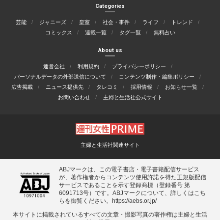
Categories
芸能
ジャニーズ
皇室
社会・事件
ライフ
トレンド
コミックス
連載一覧
タグ一覧
無料占い
About us
運営会社
利用規約
プライバシーポリシー
パーソナルデータの外部送信について
コンテンツ制作・編集ポリシー
広告掲載
ニュース提供先
タレコミ
採用情報
お知らせ一覧
お問い合わせ
主婦と生活社公式サイト
主婦と生活社関連サイト
ABJマークは、この電子書店・電子書籍配信サービス
が、著作権者からコンテンツ使用許諾を得た正規版配信
サービスであることを示す登録商標（登録番号 第
6091713号）です。ABJマークについて、詳しくはこち
らを御覧ください。
https://aebs.or.jp/
本サイトに掲載されているすべての⽂章・撮影写真の著作権は主婦と⽣活