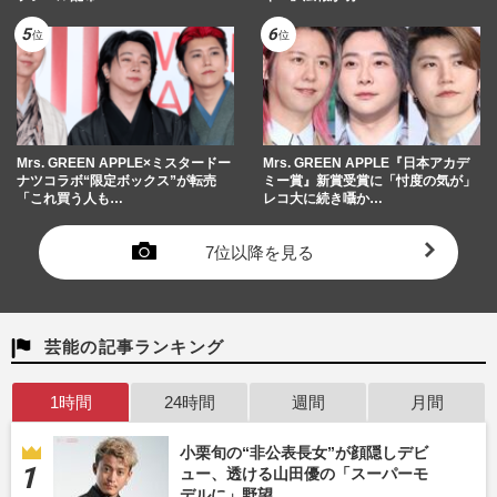
Mrs. GREEN APPLE×ミスタードー
Mrs. GREEN APPLE『日本アカデ
ナツコラボ“限定ボックス”が転売
ミー賞』新賞受賞に「忖度の気が」
「これ買う人も…
レコ大に続き囁か…
7位以降を見る
芸能の記事ランキング
1時間
24時間
週間
月間
小栗旬の“非公表長女”が顔隠しデビ
ュー、透ける山田優の「スーパーモ
デルに」野望