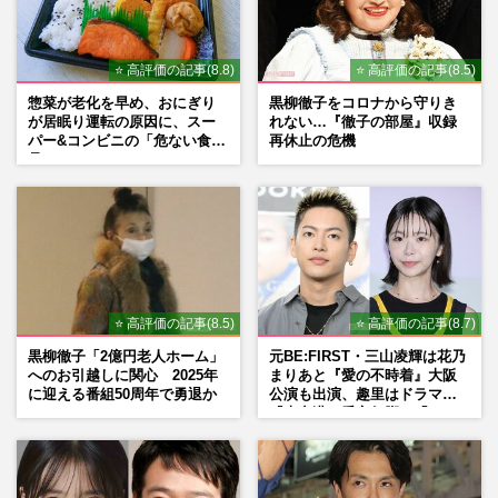
《NHK紅白歌合戦 本当に見たい「紅
組」ランキング》松田聖子、Ado、
YOASOBIらを抑えたダントツ1位は中森
明…
⭐ 高評価の記事(8.8)
⭐ 高評価の記事(8.5)
週刊女性2025年11月25日号
2025/11/15
惣菜が老化を早め、おにぎり
黒柳徹子をコロナから守りき
が居眠り運転の原因に、スー
れない…『徹子の部屋』収録
パー&コンビニの「危ない食
再休止の危機
《松田聖子好きな曲ランキング》デビュー
品」
45周年、『赤いスイートピー』に僅差で勝
ったNewJeansも熱唱『青い…
週刊女性2025年9月16日号
2025/9/6
“松田聖子の後継者”と期待されていた松本
典子、志村けんさんの出会いが転機に「怖
⭐ 高評価の記事(8.5)
⭐ 高評価の記事(8.7)
いという思いもあった」
黒柳徹子「2億円老人ホーム」
元BE:FIRST・三山凌輝は花乃
週刊女性2025年8月12日号
2025/8/4
へのお引越しに関心 2025年
まりあと『愛の不時着』大阪
に迎える番組50周年で勇退か
公演も出演、趣里はドラマ
『大空港』番宣行脚に「メン
タル強すぎ」の実情