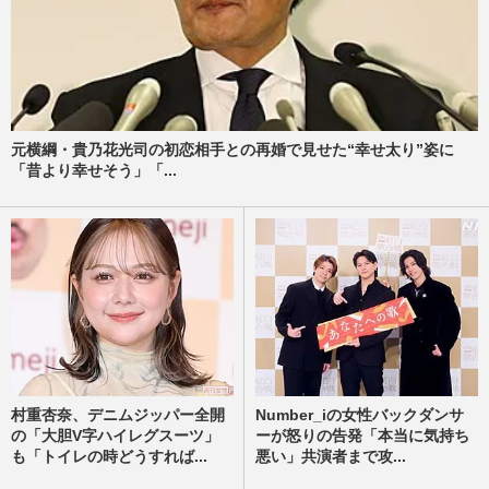
元横綱・貴乃花光司の初恋相手との再婚で見せた“幸せ太り”姿に
「昔より幸せそう」「...
村重杏奈、デニムジッパー全開
Number_iの女性バックダンサ
の「大胆V字ハイレグスーツ」
ーが怒りの告発「本当に気持ち
も「トイレの時どうすれば...
悪い」共演者まで攻...