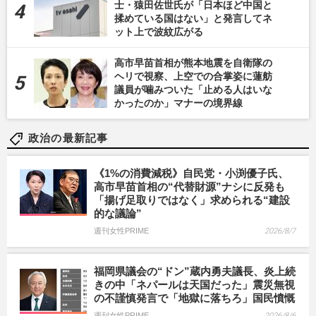
士・猿田佐世氏が「日本ほど中国と
揉めている国はない」と発言してネ
ット上で波紋広がる
高市早苗首相が熊本地震を自衛隊の
ヘリで視察、上空での合掌姿に蓮舫
議員が噛みついた「止める人はいな
かったのか」マナーの境界線
政治の最新記事
《1%の消費減税》自民党・小渕優子氏、
高市早苗首相の“代替財源”ナシに反発も
「揚げ足取りではなく」求められる“建設
的な議論”
週刊女性PRIME
2026/8/7
福岡県議会の“ドン”蔵内勇夫議長、炎上続
きの中「ネパールは天国だった」震災無視
の不謹慎発言で「地獄に落ちろ」国民憤慨
週刊女性PRIME
2026/8/6