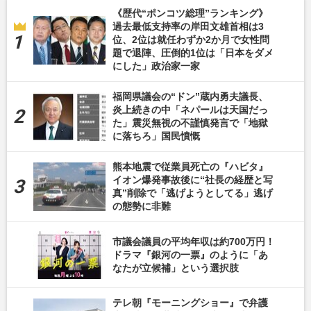
《歴代“ポンコツ総理”ランキング》
過去最低支持率の岸田文雄首相は3
位、2位は就任わずか2か月で女性問
題で退陣、圧倒的1位は「日本をダメ
にした」政治家一家
福岡県議会の“ドン”蔵内勇夫議長、
炎上続きの中「ネパールは天国だっ
た」震災無視の不謹慎発言で「地獄
に落ちろ」国民憤慨
熊本地震で従業員死亡の『ハビタ』
イオン爆発事故後に“社長の経歴と写
真”削除で「逃げようとしてる」逃げ
の態勢に非難
市議会議員の平均年収は約700万円！
ドラマ『銀河の一票』のように「あ
なたが立候補」という選択肢
テレ朝『モーニングショー』で弁護