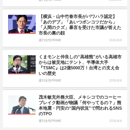
【横浜・山中竹春市長がパワハラ認定】
「あのデブ」「あいつポンコツだから」
「人間のクズ」暴言を受けた市議が答えた
市長の裏の顔
週刊女性PRIME
2026/8/6
くまモンと仲良しの“高雄熊”がいる高雄市
からは被災地にテント、半導体大手
『TSMC』は2億5000万！台湾との支え合
いの歴史
週刊女性PRIME
2026/8/6
茂木敏充外務大臣、メキシコでのコーヒー
ブレイク動画が物議「何やってるの？」熊
本地震・円安の“国内状況”で問われるSNS
のTPO
週刊女性PRIME
2026/8/6