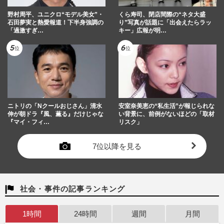
野村周平、ユニクロ“モデル美女”・
くら寿司、閉店間際の“ネタ大盛
石田夢実と熱愛報道！下半身強調の
り”写真が話題に「出会えたらラッ
「過激すぎ…
キー」広報が明…
ニトリの「Nクールおじさん」清水
安室奈美恵の“私生活”が報じられな
伸が朝ドラ『風、薫る』だけじゃな
い背景に、前例がないほどの「取材
『マイ・フィ…
リスク」
7位以降を見る
社会・事件の記事ランキング
1時間
24時間
週間
月間