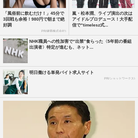
「風俗前に飲むだけ！」45分で
嵐・松本潤、ライブ演出の次は
3回戦も余裕！980円で朝まで絶
アイドルプロデュース！大手配
好調
信で“timelesz式...
PR(健商株式会社)
NHK職員への性加害で“出禁”食らった〈5年前の番組
出演者〉特定が進むも、ネット...
明日働ける単発バイト求人サイト
PR(ショットワークス)