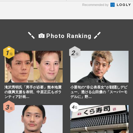
Recommended by
Photo Ranking
滝沢秀明氏「男手が必要」熊本地震
小栗旬の“非公表長女”が顔隠しデビ
の復興支援を表明、中居正広もボラ
ュー、透ける山田優の「スーパーモ
ンティア計画…
デルに」野…