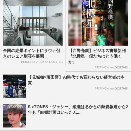
全国の絶景ポイントにサウナ付
【西野亮廣】ビジネス書最新刊
きのシェア別荘を展開
『北極星 僕たちはどう働く
か』
PR(COCO VILLA on GOETHE)
PR(FINCHI on GOETHE)
【見城徹×藤田晋】AI時代でも変わらない経営者の本
質
PR(FINCHI on GOETHE)
SixTONES・ジェシー、綾瀬はるかとの熱愛報道から2
年も「結婚計画はいったん...