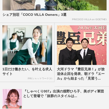
シェア別荘「COCO VILLA Owners」3選
PR(COCO VILLA on GOETHE)
1日だけ働きたい、を叶える求人
大河ドラマ『豊臣兄弟！』が放
サイト
送休止回を発表、朝ドラ『エー
ル』から始まった「見習う...
PR(ショットワークス)
『しゃべくり007』出演の畑野ひろ子、美ボディ軍団
として登場で「抜群のスタイルは...