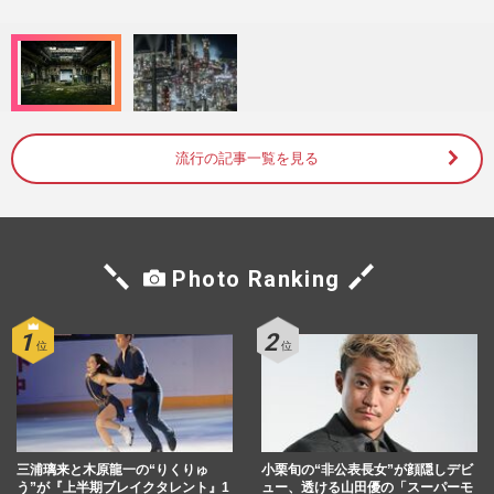
0
%
流行の記事一覧を見る
Photo Ranking
三浦璃来と木原龍一の“りくりゅ
小栗旬の“非公表長女”が顔隠しデビ
う”が『上半期ブレイクタレント』1
ュー、透ける山田優の「スーパーモ