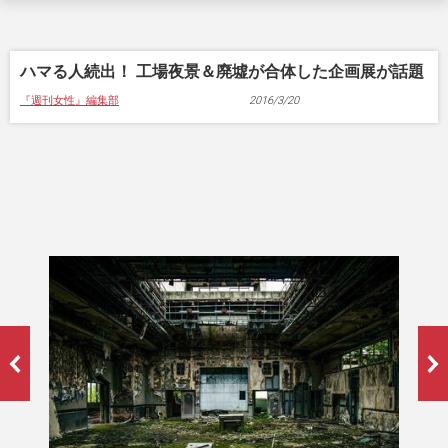
ハマる人続出！ 工場夜景＆廃墟が合体した企画展が話題
『週刊女性』編集部
2016/3/20