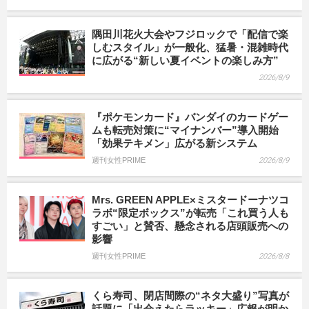
隅田川花火大会やフジロックで「配信で楽
しむスタイル」が一般化、猛暑・混雑時代
に広がる“新しい夏イベントの楽しみ方”
2026/8/9
『ポケモンカード』バンダイのカードゲー
ムも転売対策に“マイナンバー”導入開始
「効果テキメン」広がる新システム
週刊女性PRIME
2026/8/9
Mrs. GREEN APPLE×ミスタードーナツコ
ラボ“限定ボックス”が転売「これ買う人も
すごい」と賛否、懸念される店頭販売への
影響
週刊女性PRIME
2026/8/8
くら寿司、閉店間際の“ネタ大盛り”写真が
話題に「出会えたらラッキー」広報が明か