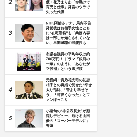
優・花乃まりあ「命懸けで
育児と仕事」発言のウラで
失った代償
NHK阿部渉アナ、局内不倫
発覚後はお相手女性ととも
に“在宅勤務”も「業務内容
は一部しか知らされていな
い」早期退職の可能性も
枚目] 中村歌昇(左)と愛之助(右)は深い絆でつながっている
市議会議員の平均年収は約
700万円！ ドラマ『銀河の
一票』のように「あなたが
立候補」という選択肢
元横綱・貴乃花光司の初恋
相手との再婚で見せた“幸せ
太り”姿に「昔より幸せそ
う」「可愛くなった」とフ
ァンほっこり
小栗旬の“非公表長女”が顔
隠しデビュー、透ける山田
優の「スーパーモデルに」
野望