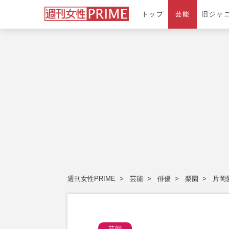
トップ
芸能
旧ジャ
週刊女性PRIME
芸能
俳優
梨園
片岡
芸能