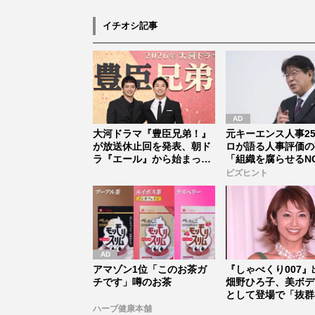
イチオシ記事
大河ドラマ『豊臣兄弟！』
元キーエンス人事2
が放送休止回を発表、朝ド
ロが語る人事評価の
ラ『エール』から始まった
「組織を腐らせるN
「見習う...
価」とは...
ビズヒント
アマゾン1位「このお茶ガ
『しゃべくり007』
チです」噂のお茶
畑野ひろ子、美ボデ
として登場で「抜群
イルは...
ハーブ健康本舗