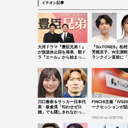
イチオシ記事
大河ドラマ『豊臣兄弟！』
『SixTONES』松
が放送休止回を発表、朝ド
芳根京子、W主演映
ラ『エール』から始まった
ランクイン直前に「
「見習う...
止...
川口春奈＆サッカー日本代
FINCHI主催「IVS2
表・板倉滉「匂わせゼロ
ークセッションが話
婚」でも隠しきれなかった
セレブすぎ...
FINCHI on GOETHE