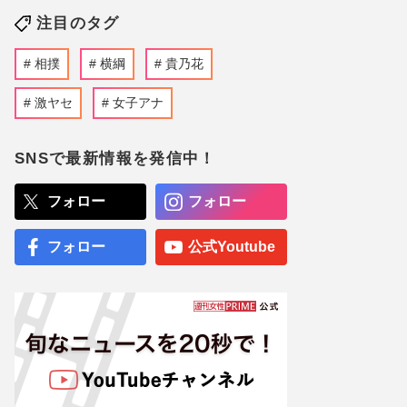
注目のタグ
相撲
横綱
貴乃花
激ヤセ
女子アナ
SNSで最新情報を発信中！
フォロー
フォロー
フォロー
公式Youtube