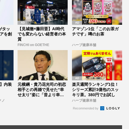
Iがタッ
【見城徹×藤田晋】AI時代
アマゾン1位「このお茶ガ
アを創
でも変わらない経営者の本
チです」噂のお茶
質
FINCHI on GOETHE
ハーブ健康本舗
】内装
元横綱・貴乃花光司の初恋
楽天週間ランキング1位！
相手との再婚で見せた“幸
シリーズ累計3億包のスッ
せ太り”姿に「昔より幸せ
キリ茶。380円でお試し
そう」「...
クノ
ハーブ健康本舗
Recommended by