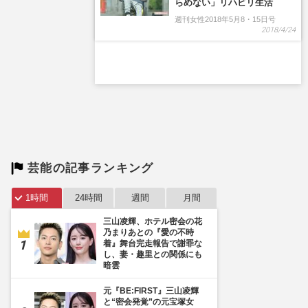
芸能の記事ランキング
1時間
24時間
週間
月間
三山凌輝、ホテル密会の花
乃まりあとの『愛の不時
着』舞台完走報告で謝罪な
し、妻・趣里との関係にも
暗雲
元『BE:FIRST』三山凌輝
と“密会発覚”の元宝塚女