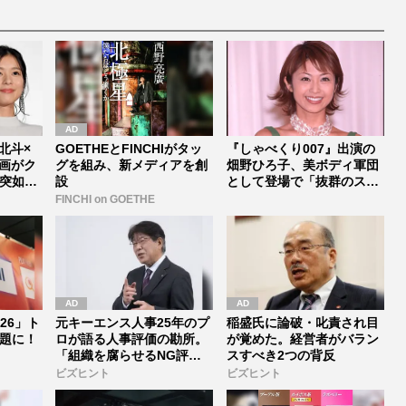
村北斗×
GOETHEとFINCHIがタッ
『しゃべくり007』出演の
画がク
グを組み、新メディアを創
畑野ひろ子、美ボディ軍団
突如中
設
として登場で「抜群のスタ
イルは...
FINCHI on GOETHE
026」ト
元キーエンス人事25年のプ
稲盛氏に論破・叱責され目
題に！
ロが語る人事評価の勘所。
が覚めた。経営者がバラン
「組織を腐らせるNG評
スすべき2つの背反
価」とは...
ビズヒント
ビズヒント