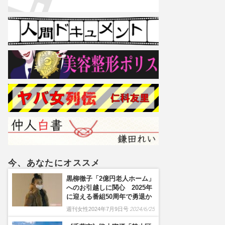
今、あなたにオススメ
黒柳徹子「2億円老人ホーム」
へのお引越しに関心 2025年
に迎える番組50周年で勇退か
週刊女性2024年7月9日号
2024/6/25