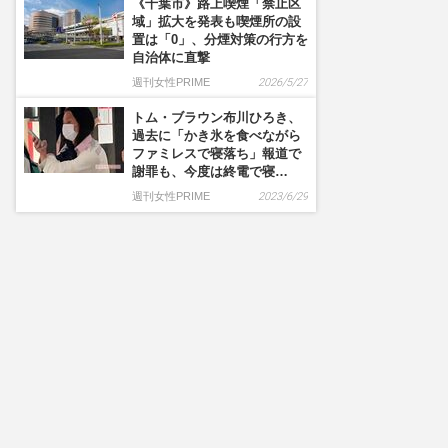
《千葉市》路上喫煙「禁止区
域」拡大を発表も喫煙所の設
置は「0」、分煙対策の行方を
自治体に直撃
週刊女性PRIME
2026/5/27
トム・ブラウン布川ひろき、
過去に「かき氷を食べながら
ファミレスで寝落ち」報道で
謝罪も、今度は終電で寝…
週刊女性PRIME
2023/6/29