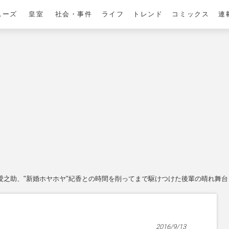
ニーズ
皇室
社会・事件
ライフ
トレンド
コミックス
連
愛之助、"新婚ホヤホヤ"紀香との時間を削ってまで駆けつけた後輩の晴れ舞台
2016/9/13