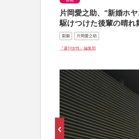
片岡愛之助、"新婚ホ
駆けつけた後輩の晴れ
梨園
片岡愛之助
『週刊女性』編集部