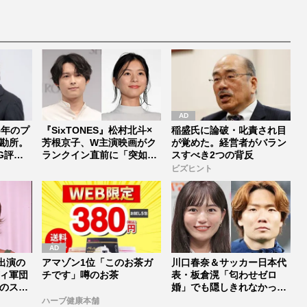
t
e
5年のプ
『SixTONES』松村北斗×
稲盛氏に論破・叱責され目
勘所。
芳根京子、W主演映画がク
が覚めた。経営者がバラン
G評
ランクイン直前に「突如中
スすべき2つの背反
止...
ビズヒント
出演の
アマゾン1位「このお茶ガ
川口春奈＆サッカー日本代
ィ軍団
チです」噂のお茶
表・板倉滉「匂わせゼロ
のスタ
婚」でも隠しきれなかった
セレブすぎ...
ハーブ健康本舗