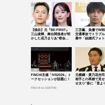
【独自】元『BE:FIRST』
三笘薫、負傷でW杯
三山凌輝、舞台関係者が明
交通事故でトラブル
かした花乃まりあ“密会報
最中「結婚式フォト
道...
不穏すぎ...
FINCHI主催「IVS2026」ト
元横綱・貴乃花光司
ークセッションが話題に！
相手との再婚で見せ
せ太り”姿に「昔よ
そう」「...
FINCHI on GOETHE