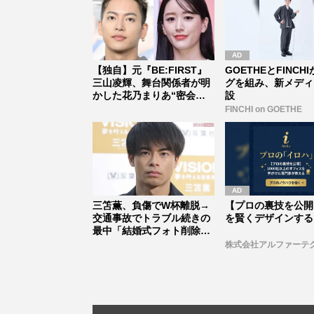
【独自】元『BE:FIRST』
GOETHEとFINCH
三山凌輝、舞台関係者が明
グを組み、新メディ
かした花乃まりあ“密会報
設
道...
FINCHI on GOETHE
三笘薫、負傷でW杯離脱→
【プロの裏技を公開
交通事故でトラブル続きの
を賢くデザインする
最中「結婚式フォト削除」
不穏すぎ...
株式会社アルファーテ