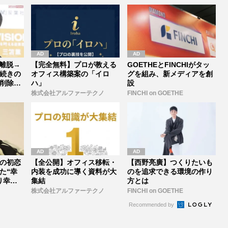
離脱→
【完全無料】プロが教える
GOETHEとFINCHIがタッ
続きの
オフィス構築案の「イロ
グを組み、新メディアを創
削除」
ハ」
設
株式会社アルファーテクノ
FINCHI on GOETHE
の初恋
【全公開】オフィス移転・
【西野亮廣】つくりたいも
た“幸
内装を成功に導く資料が大
のを追求できる環境の作り
り幸せ
集結
方とは
株式会社アルファーテクノ
FINCHI on GOETHE
Recommended by