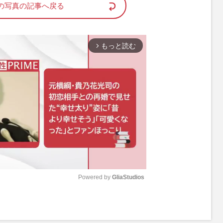
の写真の記事へ戻る
もっと読む
arrow_forward_ios
Powered by 
GliaStudios
M
u