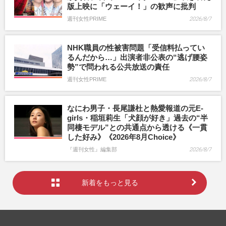
版上映に「ウェーイ！」の歓声に批判
週刊女性PRIME
2026/8/7
NHK職員の性被害問題「受信料払ってい
るんだから…」出演者非公表の“逃げ腰姿
勢”で問われる公共放送の責任
週刊女性PRIME
2026/8/7
なにわ男子・長尾謙杜と熱愛報道の元E-
girls・稲垣莉生「犬顔が好き」過去の“半
同棲モデル”との共通点から透ける《一貫
した好み》《2026年8月Choice》
『週刊女性』編集部
2026/8/7
新着をもっと見る