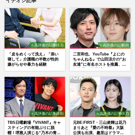
イチオシ記事
⭐ 高評価の記事(9.3)
⭐ 高評価の記事(9)
「皮をめくって洗え」「添い
二宮和也、YouTube『よにの
寝して」介護職の半数が性的
ちゃんねる』で山田涼介の“お
嫌がらせや暴力を経験
友達”に有名ホストを推薦、歌
舞伎町に“急接近”でファン
「関わらないで！」
⭐ 高評価の記事(9.8)
⭐ 高評価の記事(8.7)
TBS日曜劇場『VIVANT』キャ
元BE:FIRST・三山凌輝は花乃
スティングの有能ぶりに脱
まりあと『愛の不時着』大阪
帽！堺雅人演じる“乃木の青年
公演も出演、趣里はドラマ