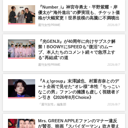
『Number_i』神宮寺勇太・平野紫耀・岸
優太が“海外進出”の夢実現も、チケット価
格が大幅変更！世界規模の高騰に不満噴出
週刊女性PRIME
2026/8/7
『光GENJI』が40周年に向けサブスク解
禁！BOOWYにSPEEDも“復活”のムー
ブ、本人たちのコメント続々で急浮上す
る“再結成”の道
週刊女性PRIME
2026/8/7
『Aぇ!group』末澤誠也、村重杏奈とのデ
ート企画で見せた“オレ様”本性「ちっこい
なこの男」ファンの擁護も虚しく視聴者ド
ン引き《2026年8月Choice》
『週刊女性』編集部
2026/8/7
Mrs. GREEN APPLEファンのマナー違反
が賛否、映画『スパイダーマン』吹き替え