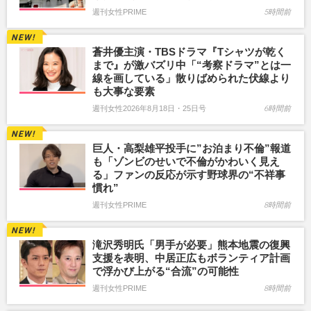
週刊女性PRIME
5時間前
蒼井優主演・TBSドラマ『Tシャツが乾く
まで』が激バズリ中「“考察ドラマ”とは一
線を画している」散りばめられた伏線より
も大事な要素
週刊女性2026年8月18日・25日号
6時間前
巨人・高梨雄平投手に”お泊まり不倫”報道
も「ゾンビのせいで不倫がかわいく見え
る」ファンの反応が示す野球界の“不祥事
慣れ”
週刊女性PRIME
8時間前
滝沢秀明氏「男手が必要」熊本地震の復興
支援を表明、中居正広もボランティア計画
で浮かび上がる“合流”の可能性
週刊女性PRIME
8時間前