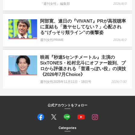
『週刊女性』編集部
2026/8/3
阿部寛、連日の『VIVANT』PRが高視聴率
に直結も「激ヤセしてない？」心配され
る“げっそり頬ライン”の衝撃姿
週刊女性PRIME
2026/8/2
映画『秒速5センチメートル』主演の
SixTONES・松村北斗にオファー殺到、プ
ロから評価される「普通っぽい役」の演技
《2026年7月Choice》
週刊女性2025年11月11日・18日号
2026/7/30
公式アカウントをフォロー
Categories