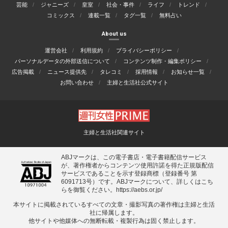
芸能
ジャニーズ
皇室
社会・事件
ライフ
トレンド
コミックス
連載一覧
タグ一覧
無料占い
About us
運営会社
利用規約
プライバシーポリシー
パーソナルデータの外部送信について
コンテンツ制作・編集ポリシー
広告掲載
ニュース提供先
タレコミ
採用情報
お知らせ一覧
お問い合わせ
主婦と生活社公式サイト
主婦と生活社関連サイト
ABJマークは、この電子書店・電子書籍配信サービス
が、著作権者からコンテンツ使用許諾を得た正規版配信
サービスであることを示す登録商標（登録番号 第
6091713号）です。ABJマークについて、詳しくはこち
らを御覧ください。
https://aebs.or.jp/
本サイトに掲載されているすべての⽂章・撮影写真の著作権は主婦と⽣活
社に帰属します。
他サイトや他媒体への無断転載・複製⾏為は固く禁⽌します。