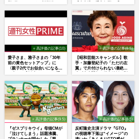
期”役は、そっくり説根強い
『大空港』番宣行脚に「メン
Mr.Children桜井和寿のバンド
タル強すぎ」の実情
マン長男・櫻井海音だった
⭐ 高評価の記事(10)
⭐ 高評価の記事(8.5)
愛子さま、雅子さまの「30年
【昭和芸能スキャンダル】歌
前の黄色セットアップ」に
手・加藤登紀子の「ただの左
〈親子2代でお似合いになる〉
翼」で片付けられない凄絶半
の声、ご成婚時のドレスも手
生《東大闘争、獄中結婚、別
がけた森英恵さんとの絆
荘で内ゲバ事件》
⭐ 高評価の記事(9.5)
⭐ 高評価の記事(8.5)
『ゼスプリキウイ』母猫CMが
反町隆史主演ドラマ『GTO』
「泣けてしまう」話題沸騰、
の視聴率下落は“イメージ”の
プランナーが明かした「親に
違いか「あんまりGTO感がな