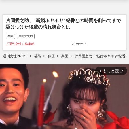
片岡愛之助、"新婚ホヤホヤ"紀香との時間を削ってまで
駆けつけた後輩の晴れ舞台とは
梨園
片岡愛之助
『週刊女性』編集部
2016/9/13
週刊女性PRIME
芸能
俳優
梨園
片岡愛之助、"新婚ホヤホヤ"紀香
もっと読む
arrow_forward_ios