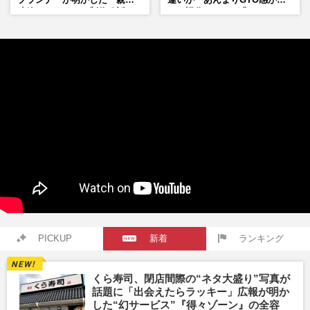
連絡したくなる」制作秘話
い」旧作ファンが求めていた
モノ
PICKUP
新着
ランキング
くら寿司、閉店間際の“ネタ大盛り”写真が
話題に「出会えたらラッキー」広報が明か
した“幻サービス”『得々ゾーン』の全容