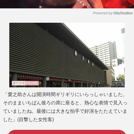
Powered by 
GliaStudios
M
u
t
e
「愛之助さんは開演時間ギリギリにいらっしゃいました。
そのままいちばん後ろの席に座ると、熱心な表情で見入っ
ていましたね。最後には大きな拍手で好演をたたえていま
した」(目撃した女性客)