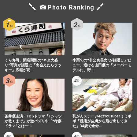
Photo Ranking
くら寿司、閉店間際の“ネタ大盛
小栗旬の“非公表長女”が顔隠しデビ
り”写真が話題に「出会えたらラッ
ュー、透ける山田優の「スーパーモ
キー」広報が明…
デルに」野…
蒼井優主演・TBSドラマ『Tシャツ
乳がんステージ4のYouTuberミミポ
が乾くまで』が激バズリ中「“考察
ポ「腫瘍が皮膚から飛び出してき
ドラマ”とは一…
た」34歳で余命…