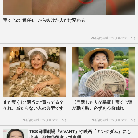
宝くじの“運任せ”から抜けた人だけ変わる
PR(合同会社デジタルファーム )
まだ宝くじ“適当に”買ってる？
【当選した人が暴露】宝くじ運
それ、当たらない人の典型です
が動く時、必ずある前触れ
PR(合同会社デジタルファーム )
PR(合同会社デジタルファーム )
TBS日曜劇場『VIVANT』や映画『キングダム』にも
出演、歌舞伎役者・坂東彌十...