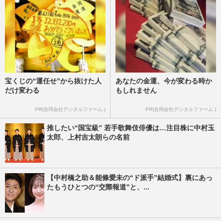
宝くじの“運任せ”から抜けた人
あなたの金運、今が変わる時か
だけ変わる
もしれません
PR(合同会社デジタルファーム )
PR(合同会社デジタルファーム )
推したい“国宝級” 若手歌舞伎俳優は…注目株に中村玉
太郎、上村吉太朗らの名前
【中村橋之助＆能條愛未の“ド派手”結婚式】裏にあっ
たもうひとつの“交際報道”と、...