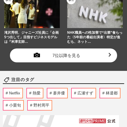
滝沢秀明、ジャニーズ社員に「企画
NHK職員への性加害で“出禁”食らっ
5つ出して」目指すビジネスモデル
た〈5年前の番組出演者〉特定が進
は『米津玄師…
むも、ネット…
7位以降を見る
注目のタグ
Netflix
熱愛
蒼井優
広瀬すず
林遣都
小栗旬
野村周平