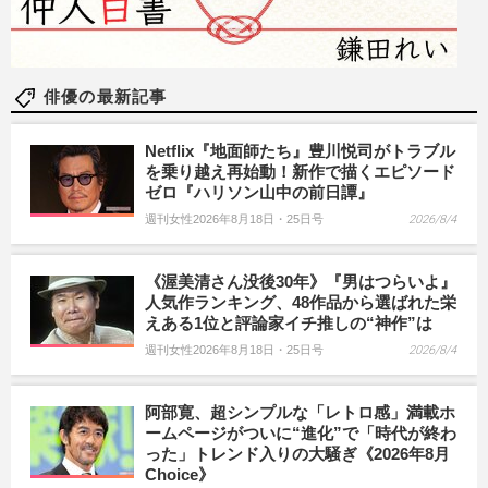
俳優の最新記事
Netflix『地面師たち』豊川悦司がトラブル
を乗り越え再始動！新作で描くエピソード
ゼロ『ハリソン山中の前日譚』
週刊女性2026年8月18日・25日号
2026/8/4
《渥美清さん没後30年》『男はつらいよ』
人気作ランキング、48作品から選ばれた栄
えある1位と評論家イチ推しの“神作”は
週刊女性2026年8月18日・25日号
2026/8/4
阿部寛、超シンプルな「レトロ感」満載ホ
ームページがついに“進化”で「時代が終わ
った」トレンド入りの大騒ぎ《2026年8月
Choice》