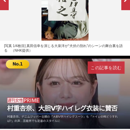
[写真 1/4枚目] 真田信幸を演じる大泉洋が“犬伏の別れ”のシーンの舞台裏を語
る （NHK提供）
この記事を読む
L
U
o
n