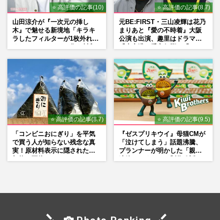
⭐ 高評価の記事(10)
⭐ 高評価の記事(8.7)
山田涼介が『一次元の挿し
元BE:FIRST・三山凌輝は花乃
木』で魅せる新境地「キラキ
まりあと『愛の不時着』大阪
ラしたフィルターが1枚外れて
公演も出演、趣里はドラマ
くれたら」アイドル像を封印
『大空港』番宣行脚に「メン
した覚悟
タル強すぎ」の実情
⭐ 高評価の記事(8.7)
⭐ 高評価の記事(9.5)
「コンビニおにぎり」を平気
『ゼスプリキウイ』母猫CMが
で買う人が知らない残念な真
「泣けてしまう」話題沸騰、
実！原材料表示に隠された添
プランナーが明かした「親に
加物の正体
連絡したくなる」制作秘話