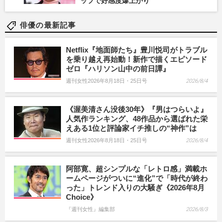
ップで好感度爆上がり
俳優の最新記事
Netflix『地面師たち』豊川悦司がトラブル
を乗り越え再始動！新作で描くエピソード
ゼロ『ハリソン山中の前日譚』
週刊女性2026年8月18日・25日号
2026/8/4
《渥美清さん没後30年》『男はつらいよ』
人気作ランキング、48作品から選ばれた栄
えある1位と評論家イチ推しの“神作”は
週刊女性2026年8月18日・25日号
2026/8/4
阿部寛、超シンプルな「レトロ感」満載ホ
ームページがついに“進化”で「時代が終わ
った」トレンド入りの大騒ぎ《2026年8月
Choice》
『週刊女性』編集部
2026/8/3