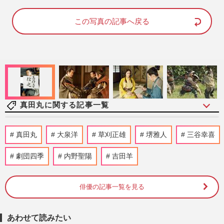
a
m
d
u
e
t
d
e
この写真の記事へ戻る
:
8
8
.
8
1
%
真田丸に関する記事一覧
《戦国大河ドラマ“駄作”ランキング
真田丸
大泉洋
草刈正雄
堺雅人
三谷幸喜
TOP5》『どうする家康』が不名誉ぶっち
ぎりの1位、指摘された“駄作大…
劇団四季
内野聖陽
吉田羊
週刊女性2026年3月3日・10日号
2026/3/1
俳優の記事一覧を見る
大河ドラマで低視聴率だった「ワースト
15」、『青天を衝け』は三重苦スタート
週刊女性2021年2月23日号
2021/2/14
あわせて読みたい