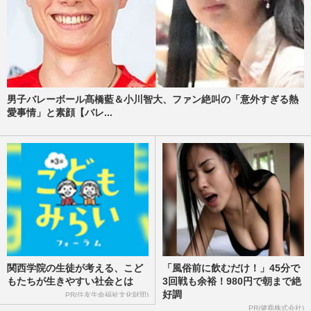
男子バレーボール髙橋藍＆小川智大、ファン絶叫の「意外すぎる熱
愛事情」と素顔【バレ...
関西学院の生徒が考える、こど
「風俗前に飲むだけ！」45分で
もたちが生きやすい社会とは
3回戦も余裕！980円で朝まで絶
好調
PR(住友生命福祉文化財団)
PR(健商株式会社)