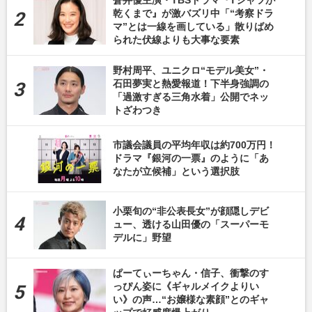
乾くまで』が激バズリ中「“考察ドラ
マ”とは一線を画している」散りばめ
られた伏線よりも大事な要素
野村周平、ユニクロ“モデル美女”・
石田夢実と熱愛報道！下半身強調の
「過激すぎる三角水着」公開でネッ
トざわつき
市議会議員の平均年収は約700万円！
ドラマ『銀河の一票』のように「あ
なたが立候補」という選択肢
小栗旬の“非公表長女”が顔隠しデビ
ュー、透ける山田優の「スーパーモ
デルに」野望
ぱーてぃーちゃん・信子、衝撃のす
っぴん姿に《ギャルメイクよりい
い》の声…“お嬢様な素顔”とのギャ