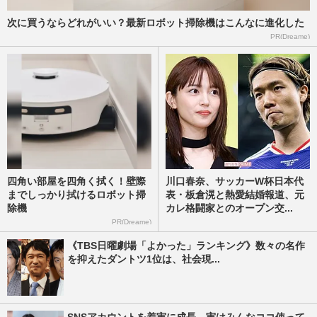
次に買うならどれがいい？最新ロボット掃除機はこんなに進化した
PR(Dreame)
四角い部屋を四角く拭く！壁際
川口春奈、サッカーW杯日本代
までしっかり拭けるロボット掃
表・板倉滉と熱愛結婚報道、元
除機
カレ格闘家とのオープン交...
PR(Dreame)
《TBS日曜劇場「よかった」ランキング》数々の名作
を抑えたダントツ1位は、社会現...