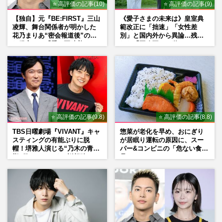
⭐ 高評価の記事(10)
⭐ 高評価の記事(9)
【独自】元『BE:FIRST』三山
《愛子さまの未来は》皇室典
凌輝、舞台関係者が明かした
範改正に「拙速」「女性差
花乃まりあ“密会報道後”の呆
別」と国内外から異論…残さ
れ発言と、『愛の不時着』の
れた「再改正」の道
劇場が答えた共演舞台の行方
⭐ 高評価の記事(9.8)
⭐ 高評価の記事(8.8)
TBS日曜劇場『VIVANT』キャ
惣菜が老化を早め、おにぎり
スティングの有能ぶりに脱
が居眠り運転の原因に、スー
帽！堺雅人演じる“乃木の青年
パー&コンビニの「危ない食
期”役は、そっくり説根強い
品」
Mr.Children桜井和寿のバンド
マン長男・櫻井海音だった