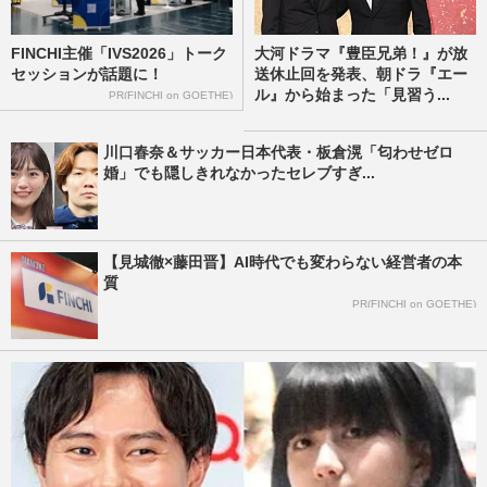
FINCHI主催「IVS2026」トーク
大河ドラマ『豊臣兄弟！』が放
セッションが話題に！
送休止回を発表、朝ドラ『エー
ル』から始まった「見習う...
PR(FINCHI on GOETHE)
川口春奈＆サッカー日本代表・板倉滉「匂わせゼロ
婚」でも隠しきれなかったセレブすぎ...
【見城徹×藤田晋】AI時代でも変わらない経営者の本
質
PR(FINCHI on GOETHE)