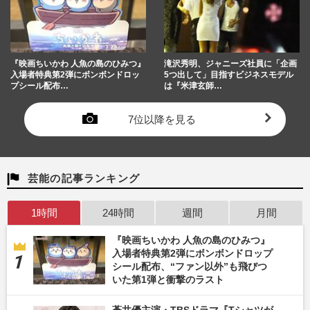
『映画ちいかわ 人魚の島のひみつ』
滝沢秀明、ジャニーズ社員に「企画
入場者特典第2弾にボンボンドロッ
5つ出して」目指すビジネスモデル
プシール配布…
は『米津玄師…
7位以降を見る
芸能の記事ランキング
1時間
24時間
週間
月間
『映画ちいかわ 人魚の島のひみつ』
入場者特典第2弾にボンボンドロップ
シール配布、“ファン以外”も飛びつ
いた第1弾と衝撃のラスト
蒼井優主演・TBSドラマ『Tシャツが