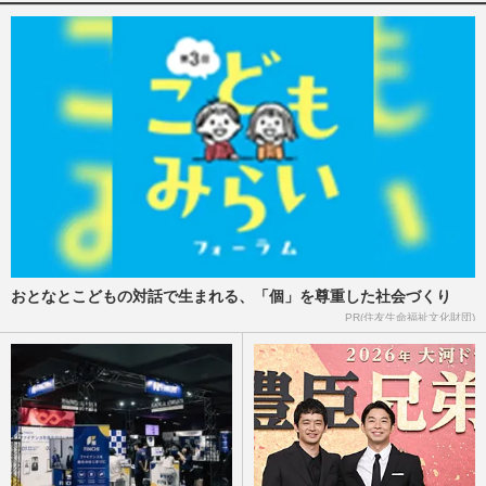
『真田丸』で嫌われ役に徹した峯村リエ、
本当はどんな人か探ってみたら
山名宏和
2017/7/17
岸井ゆきの、ブレイク期待女優の意外な芸
能界入りのきっかけとは
週刊女性2017年7月4日号
2017/6/25
中川大志、高校卒業後は役者に専念「プラ
おとなとこどもの対話で生まれる、「個」を尊重した社会づくり
イドや誇りも持つようになりました」
PR(住友生命福祉文化財団)
週刊女性2017年3月7日号
2017/2/24