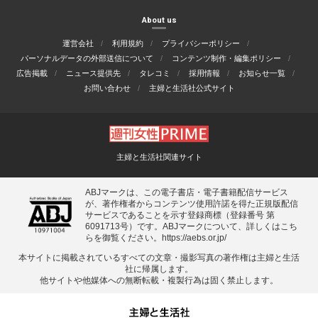
About us
運営会社
利用規約
プライバシーポリシー
パーソナルデータの外部送信について
コンテンツ制作・編集ポリシー
広告掲載
ニュース提供先
タレコミ
採用情報
お知らせ一覧
お問い合わせ
主婦と生活社公式サイト
主婦と生活社関連サイト
ABJマークは、この電子書店・電子書籍配信サービス
が、著作権者からコンテンツ使用許諾を得た正規版配信
サービスであることを示す登録商標（登録番号 第
6091713号）です。ABJマークについて、詳しくはこち
らを御覧ください。
https://aebs.or.jp/
本サイトに掲載されているすべての⽂章・撮影写真の著作権は主婦と⽣活
社に帰属します。
他サイトや他媒体への無断転載・複製⾏為は固く禁⽌します。