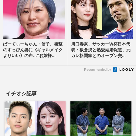
ぱーてぃーちゃん・信子、衝撃
川口春奈、サッカーW杯日本代
のすっぴん姿に《ギャルメイク
表・板倉滉と熱愛結婚報道、元
よりいい》の声…“お嬢様...
カレ格闘家とのオープン交...
Recommended by
イチオシ記事