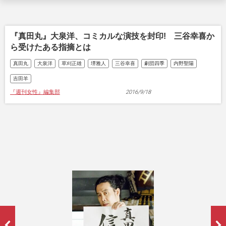
『真田丸』大泉洋、コミカルな演技を封印! 三谷幸喜か
ら受けたある指摘とは
真田丸
大泉洋
草刈正雄
堺雅人
三谷幸喜
劇団四季
内野聖陽
吉田羊
『週刊女性』編集部
2016/9/18