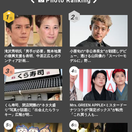
Photo Ranking
滝沢秀明氏「男手が必要」熊本地震
小栗旬の“非公表長女”が顔隠しデビ
の復興支援を表明、中居正広もボラ
ュー、透ける山田優の「スーパーモ
ンティア計画…
デルに」野…
くら寿司、閉店間際の“ネタ大盛
Mrs. GREEN APPLE×ミスタードー
り”写真が話題に「出会えたらラッ
ナツコラボ“限定ボックス”が転売
キー」広報が明…
「これ買う人も…