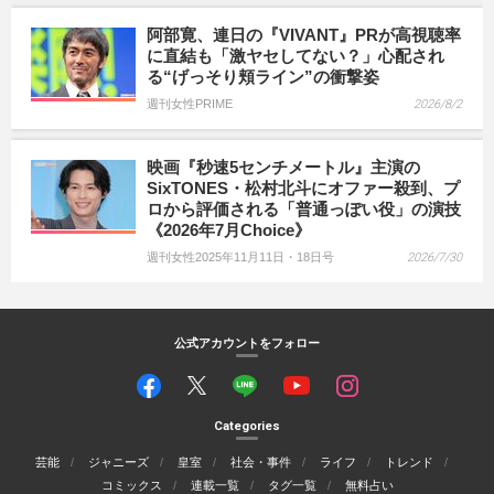
阿部寛、連日の『VIVANT』PRが高視聴率
に直結も「激ヤセしてない？」心配され
る“げっそり頬ライン”の衝撃姿
週刊女性PRIME
2026/8/2
映画『秒速5センチメートル』主演の
SixTONES・松村北斗にオファー殺到、プ
ロから評価される「普通っぽい役」の演技
《2026年7月Choice》
週刊女性2025年11月11日・18日号
2026/7/30
公式アカウントをフォロー
Categories
芸能
ジャニーズ
皇室
社会・事件
ライフ
トレンド
コミックス
連載一覧
タグ一覧
無料占い