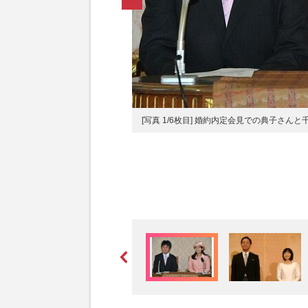
婚では考えられない？（'83年10
[写真 1/6枚目] 婚約内定会見での典子さんと