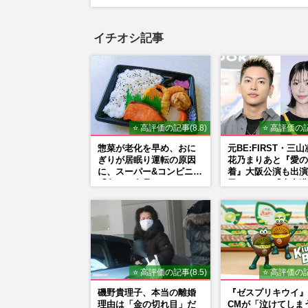
イチオシ記事
⭐ 高評価の記事(8.8)
⭐ 高評価の記
惣菜が老化を早め、おに
元BE:FIRST・三
ぎりが居眠り運転の原因
花乃まりあと『愛の
に、スーパー&コンビニの
着』大阪公演も出演
「危ない食品」
里はドラマ『大空港
宣行脚に「メンタル
ぎ」の実情
⭐ 高評価の記事(8.5)
⭐ 高評価の記
磯野貴理子、本当の離婚
『ゼスプリキウイ』
理由は「金の切れ目」だ
CMが「泣けてしま