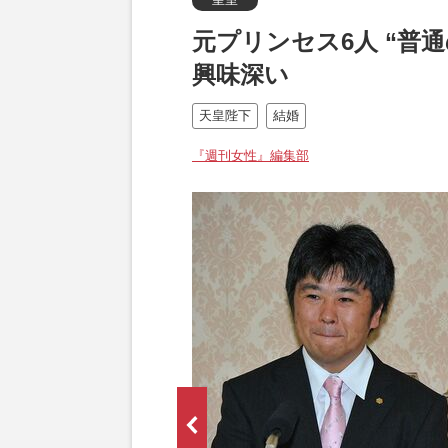
元プリンセス6人 “普
興味深い
天皇陛下
結婚
『週刊女性』編集部