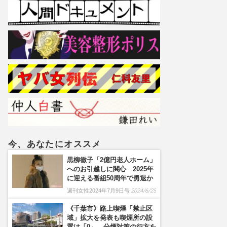
今、あなたにオススメ
黒柳徹子「2億円老人ホーム」
へのお引越しに関心 2025年
に迎える番組50周年で勇退か
週刊女性2024年7月9日号
2024/6/25
《千葉市》路上喫煙「禁止区
域」拡大を発表も喫煙所の設
置は「0」、分煙対策の行方を