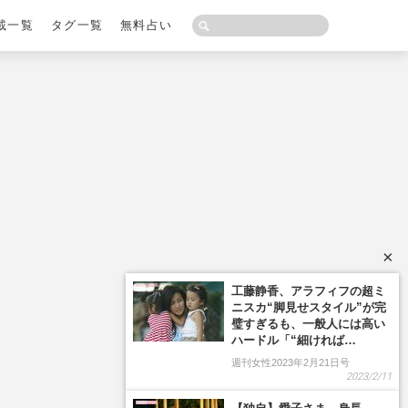
載一覧
タグ一覧
無料占い
×
工藤静香、アラフィフの超ミ
ニスカ“脚見せスタイル”が完
璧すぎるも、一般人には高い
ハードル「“細ければ…
週刊女性2023年2月21日号
2023/2/11