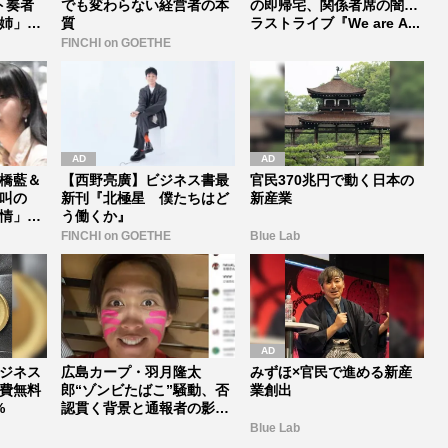
ト奏者
でも変わらない経営者の本
の即帰宅、関係者席の闇…
姉」の
質
ラストライブ『We are A...
FINCHI on GOETHE
橋藍＆
【西野亮廣】ビジネス書最
官民370兆円で動く日本の
叫の
新刊『北極星 僕たちはど
新産業
情」と
う働くか』
FINCHI on GOETHE
Blue Lab
ジネス
広島カープ・羽月隆太
みずほ×官民で進める新産
費無料
郎“ゾンビたばこ”騒動、否
業創出
%
認貫く背景と通報者の影、
滝口涼介被...
Blue Lab