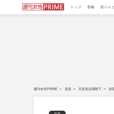
トップ
芸能
旧ジャ
週刊女性PRIME
皇室
天皇皇后両陛下
皇
皇室