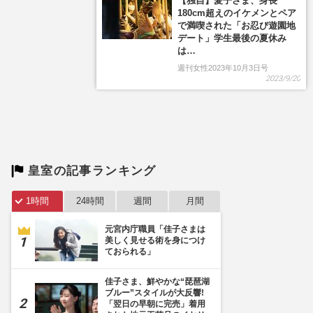
【独自】愛子さま、身長
180cm超えのイケメンとペア
で満喫された「お忍び遊園地
デート」学生最後の夏休み
は…
週刊女性2023年10月3日号
2023/9/20
皇室の記事ランキング
1時間
24時間
週間
月間
元宮内庁職員「佳子さまは
美しく見せる術を身につけ
ておられる」
佳子さま、鮮やかな“琵琶湖
ブルー”スタイルが大反響!
「翌日の早朝に完売」着用