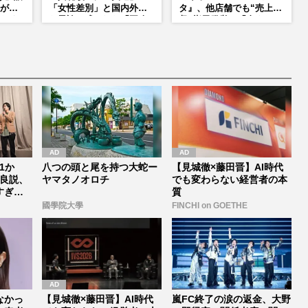
が明
「女性差別」と国内外か
タ』、他店舗でも“売上回
たく
ら異論…残された「再改
収”指示発覚で「命より
正」の道
金」通用しなくなった言
い訳
1か
八つの頭と尾を持つ大蛇ー
【見城徹×藤田晋】AI時代
良説、
ヤマタノオロチ
でも変わらない経営者の本
すぎる
質
國學院大學
FINCHI on GOETHE
なかっ
【見城徹×藤田晋】AI時代
嵐FC終了の涙の返金、大野