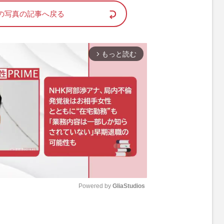
の写真の記事へ戻る
もっと読む
arrow_forward_ios
Powered by 
GliaStudios
M