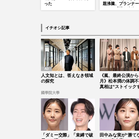
った
題沸騰、プランナー
かした「親に連絡し
なる」制作秘話
イチオシ記事
人文知とは、答えなき領域
《嵐、最終公演から
の探究
月》松本潤の体調不
真相は“ストイック
激ヤセ”だ...
國學院大學
「ダミー交際」「束縛で破
田中みな実が“勝て