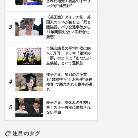
された地元工芸品のイヤリ
ングが“爆売れ”
《英王室》ダイアナ妃、英
国人の38%が信じる「死と
陰謀説」パリ交通事故から
27年間消えない“不都合な
疑惑”
市議会議員の平均年収は約
700万円！ ドラマ『銀河の
枚目] 黒田慶樹さんと結婚記者会見をする清子さん（'05年11月）
一票』のように「あなたが
立候補」という選択肢
佳子さま、笑顔のご卒業
も“姉君待ち”とお相手“身体
検査”で懸念される慶事の遅
れ
愛子さま、春休みの学校行
事・スキー教室に参加され
ない理由
注目のタグ