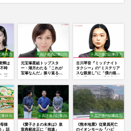
u
t
e
事(8.7)
⭐ 高評価の記事(10)
⭐ 高評価の記事(9.7)
山凌輝は
元宝塚星組トップスタ
古川琴音『ミッドナイト
不時
ー・湖月わたる「これが
タクシー』の“ミステリア
、趣
宝塚なんだ」振り返るか
スな眼差し”に「僕の描く
』番
けがえのない日々、夢の
女の子みたい」現代美術
強す
現在地と“男役”への思い
家・奈良美智氏もSNS
で“公認”
事(9.5)
⭐ 高評価の記事(9)
⭐ 高評価の記事(8.5)
母猫
《愛子さまの未来は》皇
《熊本地震》従業員死亡
う」話
室典範改正に「拙速」
のイオンモール『ハビ