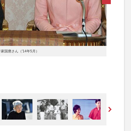
千家国麿さん（'14年5月）
[写真 2/6