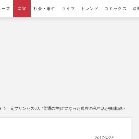
ニーズ
皇室
社会・事件
ライフ
トレンド
コミックス
連
室
元プリンセス6人 “普通の主婦”になった現在の私生活が興味深い
2017/4/27