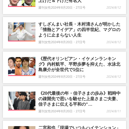
上げた＆下げた有名人
週刊女性2024年8月20日・27日号
2024/8/12
すしざんまい社長・木村清さんが明かした
「情熱とアイデア」の四半世紀、マグロの
ように止まらない人生
週刊女性2024年8月20日・27日号
2024/8/12
《歴代オリンピアン・イケメンランキン
グ》内村航平、平野歩夢を抑えた、水泳北
島康介が全世代で1位に
週刊女性2024年8月20日・27日号
2024/8/12
《20代最後の年・佳子さまの歩み》戦時中
の疎開先で思いを馳せた上皇さまご夫妻、
佳子さまに伝える平和の“…
週刊女性2024年8月20日・27日号
2024/8/11
二宮和也「現場でいつもハイテンション」