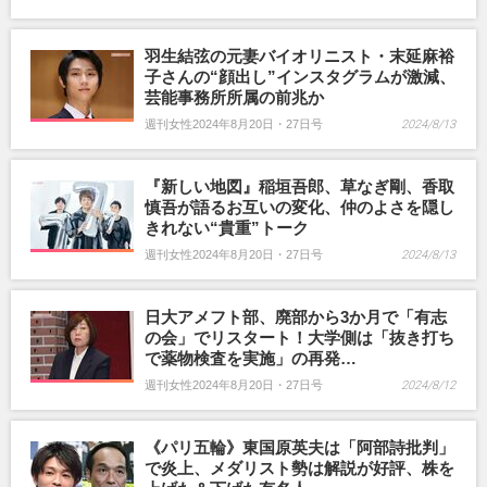
羽生結弦の元妻バイオリニスト・末延麻裕
子さんの“顔出し”インスタグラムが激減、
芸能事務所所属の前兆か
週刊女性2024年8月20日・27日号
2024/8/13
『新しい地図』稲垣吾郎、草なぎ剛、香取
慎吾が語るお互いの変化、仲のよさを隠し
きれない“貴重”トーク
週刊女性2024年8月20日・27日号
2024/8/13
日大アメフト部、廃部から3か月で「有志
の会」でリスタート！大学側は「抜き打ち
で薬物検査を実施」の再発…
週刊女性2024年8月20日・27日号
2024/8/12
《パリ五輪》東国原英夫は「阿部詩批判」
で炎上、メダリスト勢は解説が好評、株を