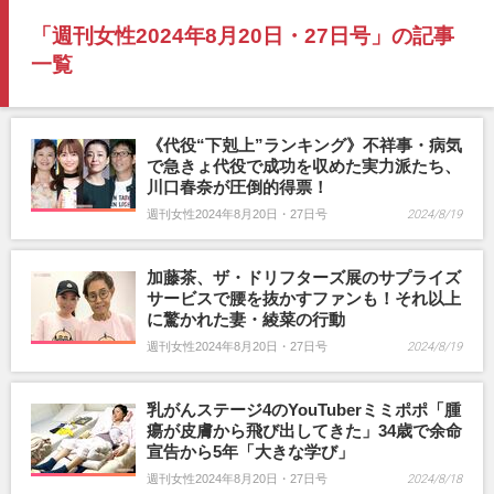
「週刊女性2024年8月20日・27日号」の記事
一覧
《代役“下剋上”ランキング》不祥事・病気
で急きょ代役で成功を収めた実力派たち、
川口春奈が圧倒的得票！
週刊女性2024年8月20日・27日号
2024/8/19
加藤茶、ザ・ドリフターズ展のサプライズ
サービスで腰を抜かすファンも！それ以上
に驚かれた妻・綾菜の行動
週刊女性2024年8月20日・27日号
2024/8/19
乳がんステージ4のYouTuberミミポポ「腫
瘍が皮膚から飛び出してきた」34歳で余命
宣告から5年「大きな学び」
週刊女性2024年8月20日・27日号
2024/8/18