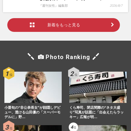
『週刊女性』編集部
2026/8/7
新着をもっと見る
Photo Ranking
小栗旬の“非公表長女”が顔隠しデビ
くら寿司、閉店間際の“ネタ大盛
ュー、透ける山田優の「スーパーモ
り”写真が話題に「出会えたらラッ
デルに」野…
キー」広報が明…