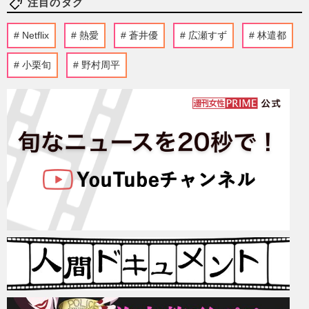
注目のタグ
Netflix
熱愛
蒼井優
広瀬すず
林遣都
小栗旬
野村周平