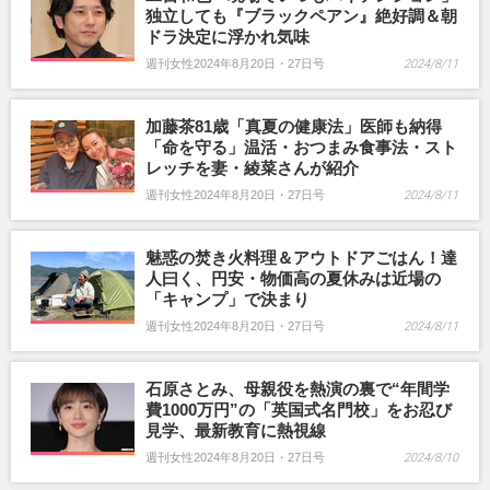
独立しても『ブラックペアン』絶好調＆朝
ドラ決定に浮かれ気味
週刊女性2024年8月20日・27日号
2024/8/11
加藤茶81歳「真夏の健康法」医師も納得
「命を守る」温活・おつまみ食事法・スト
レッチを妻・綾菜さんが紹介
週刊女性2024年8月20日・27日号
2024/8/11
魅惑の焚き火料理＆アウトドアごはん！達
人曰く、円安・物価高の夏休みは近場の
「キャンプ」で決まり
週刊女性2024年8月20日・27日号
2024/8/11
石原さとみ、母親役を熱演の裏で“年間学
費1000万円”の「英国式名門校」をお忍び
見学、最新教育に熱視線
週刊女性2024年8月20日・27日号
2024/8/10