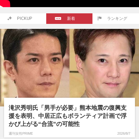
PICKUP
新着
ランキング
滝沢秀明氏「男手が必要」熊本地震の復興支
援を表明、中居正広もボランティア計画で浮
かび上がる“合流”の可能性
週刊女性PRIME
2026/8/7