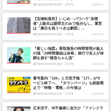
週刊女性2024年8月20日・27日号
2024/8/17
【宝塚転落死】いじめ・パワハラ“加害
者”上級生は謝罪文のみで処分なし、運営
は「責任を負うべきは劇団」…
週刊女性2024年8月20日・27日号
2024/8/16
『新しい地図』香取慎吾の時間管理が超人
の域「24時間番組は余裕」旅行で友人が体
調を崩す“慎吾ちゃん流”
週刊女性2024年8月20日・27日号
2024/8/16
番号案内「104」と天気予報「177」がサ
ービス終了へ、『タウンページ』も紙版廃
止で「時報・電報」の今後は
週刊女性2024年8月20日・27日号
2024/8/16
広末涼子、W不倫後に金欠か「ファンクラ