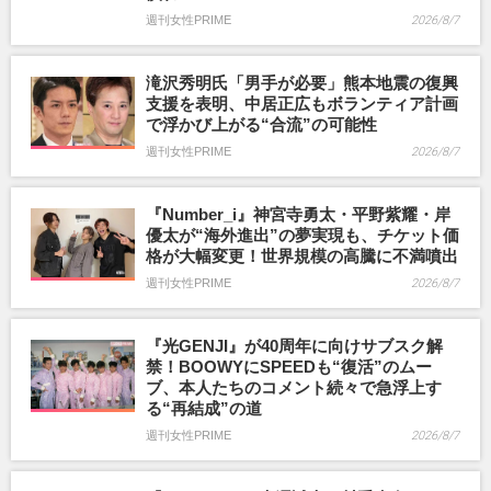
週刊女性PRIME
2026/8/7
滝沢秀明氏「男手が必要」熊本地震の復興
支援を表明、中居正広もボランティア計画
で浮かび上がる“合流”の可能性
週刊女性PRIME
2026/8/7
『Number_i』神宮寺勇太・平野紫耀・岸
優太が“海外進出”の夢実現も、チケット価
格が大幅変更！世界規模の高騰に不満噴出
週刊女性PRIME
2026/8/7
『光GENJI』が40周年に向けサブスク解
禁！BOOWYにSPEEDも“復活”のムー
ブ、本人たちのコメント続々で急浮上す
る“再結成”の道
週刊女性PRIME
2026/8/7