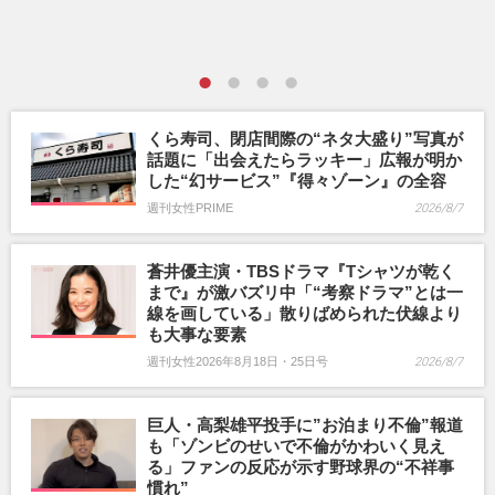
くら寿司、閉店間際の“ネタ大盛り”写真が
話題に「出会えたらラッキー」広報が明か
した“幻サービス”『得々ゾーン』の全容
週刊女性PRIME
2026/8/7
蒼井優主演・TBSドラマ『Tシャツが乾く
まで』が激バズリ中「“考察ドラマ”とは一
線を画している」散りばめられた伏線より
も大事な要素
週刊女性2026年8月18日・25日号
2026/8/7
巨人・高梨雄平投手に”お泊まり不倫”報道
も「ゾンビのせいで不倫がかわいく見え
る」ファンの反応が示す野球界の“不祥事
慣れ”