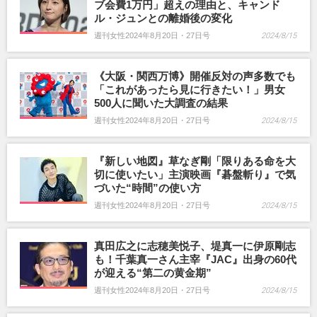
ブ会費1万円」超えの理由と、キャンド
ル・ジュンとの離婚後の変化
週刊女性2024年8月20日・27日号
2024/8/15
《大阪・関西万博》開催反対の声多数でも
「これがあったら見に行きたい！」男女
500人に聞いた大調査の結果
週刊女性2024年8月20日・27日号
2024/8/15
『新しい地図』草なぎ剛「限りある命を大
切に使いたい」主演映画『碁盤斬り』で気
づいた“時間”の使い方
週刊女性2024年8月20日・27日号
2024/8/15
真田広之に志穂美悦子、堤真一に伊原剛志
も！千葉真一さん主宰『JAC』出身の60代
が迎える“第二の黄金期”
週刊女性2024年8月20日・27日号
2024/8/15