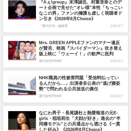
『Aぇ!group』末澤誠也、村重杏奈とのデ
ート企画で見せた“オレ様”本性「ちっこい
なこの男」ファンの擁護も虚しく視聴者ド
ン引き《2026年8月Choice》
『週刊女性』編集部
2026/8/7
Mrs. GREEN APPLEファンのマナー違反
が賛否、映画『スパイダーマン』吹き替え
版上映に「ウェーイ！」の歓声に批判
週刊女性PRIME
2026/8/7
NHK職員の性被害問題「受信料払ってい
るんだから…」出演者非公表の“逃げ腰姿
勢”で問われる公共放送の責任
週刊女性PRIME
2026/8/7
なにわ男子・長尾謙杜と熱愛報道の元E-
girls・稲垣莉生「犬顔が好き」過去の“半
同棲モデル”との共通点から透ける《一貫
した好み》《2026年8月Choice》