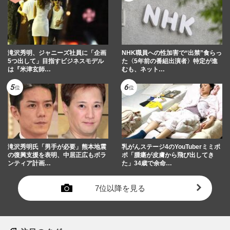
滝沢秀明、ジャニーズ社員に「企画
NHK職員への性加害で“出禁”食らっ
5つ出して」目指すビジネスモデル
た〈5年前の番組出演者〉特定が進
は『米津玄師…
むも、ネット…
滝沢秀明氏「男手が必要」熊本地震
乳がんステージ4のYouTuberミミポ
の復興支援を表明、中居正広もボラ
ポ「腫瘍が皮膚から飛び出してき
ンティア計画…
た」34歳で余命…
7位以降を見る