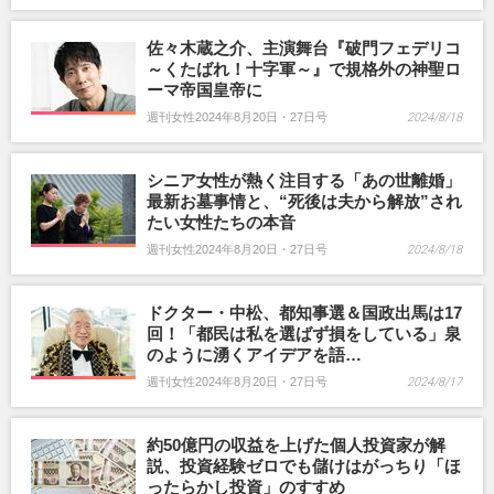
佐々木蔵之介、主演舞台『破門フェデリコ
～くたばれ！十字軍～』で規格外の神聖ロ
ーマ帝国皇帝に
週刊女性2024年8月20日・27日号
2024/8/18
シニア女性が熱く注目する「あの世離婚」
最新お墓事情と、“死後は夫から解放”され
たい女性たちの本音
週刊女性2024年8月20日・27日号
2024/8/18
ドクター・中松、都知事選＆国政出馬は17
回！「都民は私を選ばず損をしている」泉
のように湧くアイデアを語…
週刊女性2024年8月20日・27日号
2024/8/17
約50億円の収益を上げた個人投資家が解
説、投資経験ゼロでも儲けはがっちり「ほ
ったらかし投資」のすすめ