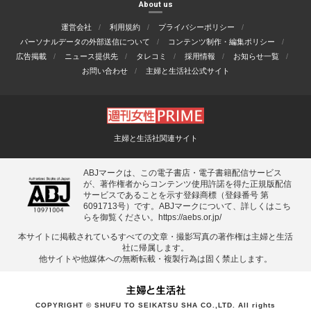
About us
運営会社
利用規約
プライバシーポリシー
パーソナルデータの外部送信について
コンテンツ制作・編集ポリシー
広告掲載
ニュース提供先
タレコミ
採用情報
お知らせ一覧
お問い合わせ
主婦と生活社公式サイト
主婦と生活社関連サイト
ABJマークは、この電子書店・電子書籍配信サービス
が、著作権者からコンテンツ使用許諾を得た正規版配信
サービスであることを示す登録商標（登録番号 第
6091713号）です。ABJマークについて、詳しくはこち
らを御覧ください。
https://aebs.or.jp/
本サイトに掲載されているすべての⽂章・撮影写真の著作権は主婦と⽣活
社に帰属します。
他サイトや他媒体への無断転載・複製⾏為は固く禁⽌します。
COPYRIGHT © SHUFU TO SEIKATSU SHA CO.,LTD. All rights