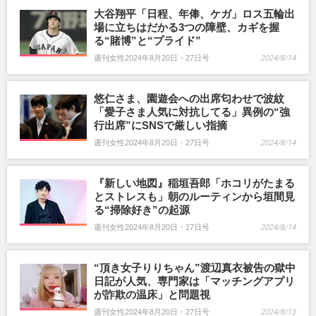
大谷翔平「日程、年俸、ケガ」ロス五輪出
場に立ちはだかる3つの障壁、カギを握
る“賭博”と“プライド”
週刊女性2024年8月20日・27日号
2024/8/14
悠仁さま、園遊会への出席匂わせで波紋
「愛子さま人気に対抗してる」異例の“強
行出席”にSNSで厳しい指摘
週刊女性2024年8月20日・27日号
2024/8/14
『新しい地図』稲垣吾郎「ホコリがたまる
とストレスも」朝のルーティンから垣間見
る“掃除好き”の起源
週刊女性2024年8月20日・27日号
2024/8/14
“頂き女子りりちゃん”渡辺真衣被告の獄中
日記が人気、専門家は「マッチングアプリ
が詐欺の温床」と問題視
週刊女性2024年8月20日・27日号
2024/8/13