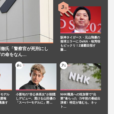
阪神タイガース・元山飛優の
落球エラーに DeNA・牧秀悟
もビックリ！2連覇目指す
川徹氏「警察官が死刑にし
藤…
官の命をなん…
“モデル
小栗旬の“非公表長女”が顔隠
NHK職員への性加害で“出
熱愛報
しデビュー、透ける山田優の
禁”食らった〈5年前の番組出
過激す
「スーパーモデルに」野…
演者〉特定が進むも、ネッ
ト…