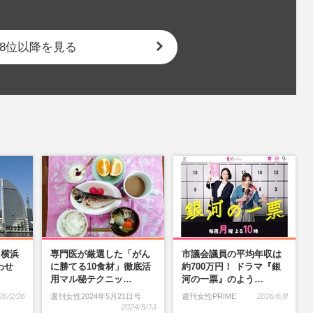
8位以降を見る
】横浜
専門医が厳選した「がん
市議会議員の平均年収は
わせ
に勝てる10食材」徹底活
約700万円！ ドラマ『銀
…
用マル秘テクニッ…
河の一票』のよう…
26/2/26
週刊女性2024年5月21日号
週刊女性PRIME
2026/6/8
2024/5/13