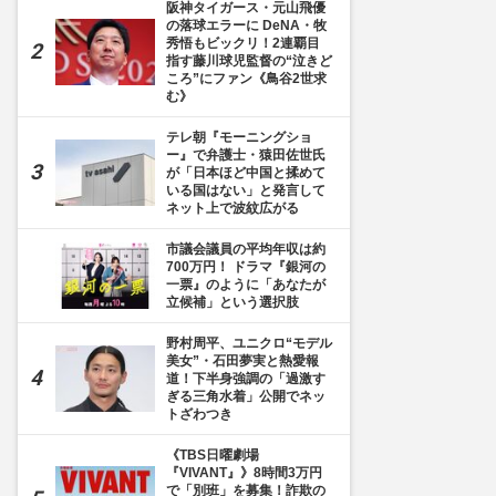
阪神タイガース・元山飛優
の落球エラーに DeNA・牧
秀悟もビックリ！2連覇目
指す藤川球児監督の“泣きど
ころ”にファン《鳥谷2世求
む》
テレ朝『モーニングショ
ー』で弁護士・猿田佐世氏
が「日本ほど中国と揉めて
いる国はない」と発言して
ネット上で波紋広がる
市議会議員の平均年収は約
700万円！ ドラマ『銀河の
一票』のように「あなたが
立候補」という選択肢
野村周平、ユニクロ“モデル
美女”・石田夢実と熱愛報
道！下半身強調の「過激す
ぎる三角水着」公開でネッ
トざわつき
《TBS日曜劇場
『VIVANT』》8時間3万円
で「別班」を募集！詐欺の