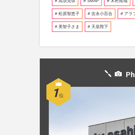
高須克弥
SMAP
木村拓哉
松原智恵子
吉永小百合
アラ
美智子さま
天皇陛下
Ph