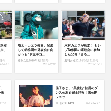
の超短
瑛太・カエラ夫妻、変装
木村カエラが疾走！ セレ
参加、
して幼稚園の発表会に向
ブ幼稚園の運動会に参加
…
かうも“ド派手コ…
した父母「まる…
9日号
週刊女性2019年3月5日号
週刊女性2017年10月31日号
9/10/17
2019/2/19
2017/10/17
子、
佳子さま、“美腹筋”披露のダ
を振
ンス公演を完全詳報！未公開
ショッ…
11/22
週刊女性PRIME
2019/10/21