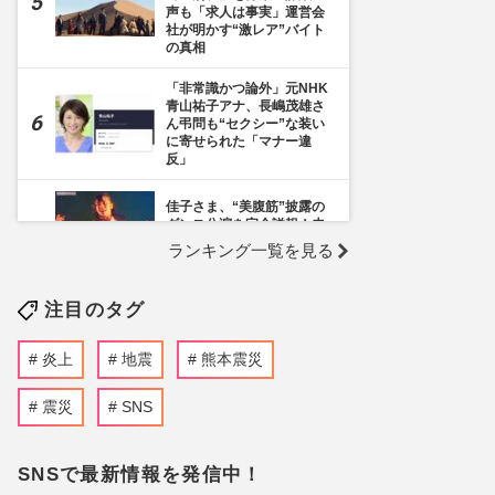
声も「求人は事実」運営会
社が明かす“激レア”バイト
の真相
「非常識かつ論外」元NHK
青山祐子アナ、長嶋茂雄さ
ん弔問も“セクシー”な装い
に寄せられた「マナー違
反」
佳子さま、“美腹筋”披露の
ダンス公演を完全詳報！未
公開ショットも
ランキング一覧を見る
《千葉市》路上喫煙「禁止
注目のタグ
区域」拡大を発表も喫煙所
の設置は「0」、分煙対策
の行方を自治体に直撃
炎上
地震
熊本震災
NHK職員への性加害で“出
禁”食らった〈5年前の番組
震災
SNS
出演者〉特定が進むも、ネ
ットで「無関係な個人名」
も拡散される“二次被害”
SNSで最新情報を発信中！