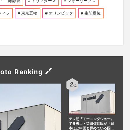
工藤静香
ドリフターズ
フォーリーブス
フィフ
東京五輪
オリンピック
生前退位
oto Ranking
テレ朝『モーニングショー』
で弁護士・猿田佐世氏が「日
本ほど中国と揉めている国…