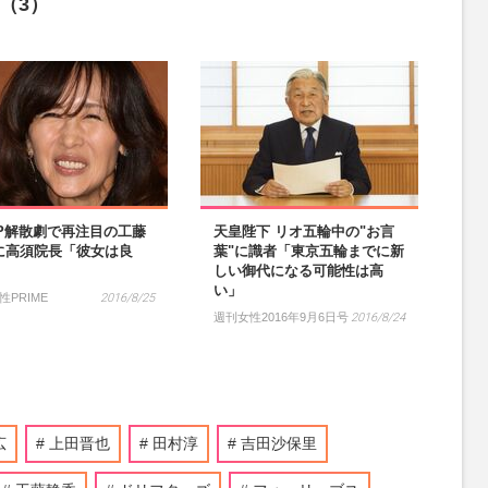
（3）
AP解散劇で再注目の工藤
天皇陛下 リオ五輪中の"お言
に高須院長「彼女は良
葉"に識者「東京五輪までに新
しい御代になる可能性は高
い」
性PRIME
2016/8/25
週刊女性2016年9月6日号
2016/8/24
広
上田晋也
田村淳
吉田沙保里