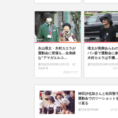
永山瑛太・木村カエラが
瑛太が美脚あらわ
運動会に登場も…全身緑
パン姿で運動会に
な“アマガエルコ…
木村カエラは不機
週刊女性2020年12月1日・12
週刊女性2019年10月2
月8日号
201
2020/11/17
神田沙也加さんと松田聖
運動会でのツーショット
り返る
週刊女性PRIME
2019/