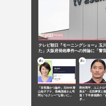
テレビ朝日『モーニングショー』玉
た」大阪府発砲事件への持論に「警
「非常識かつ論外」元NHK青
野村周平、ユニクロ
山祐子アナ、長嶋茂雄さん弔
美女”・石田夢実と
問も“セクシー”な装いに…
道！下半身強調の「
ぎ…