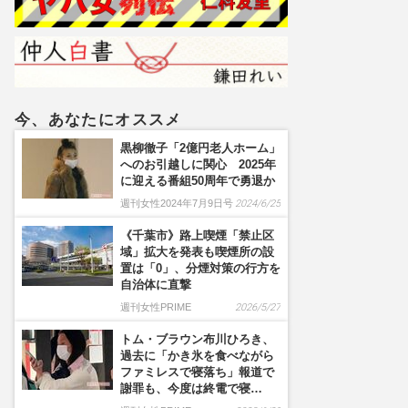
ルメイクよりいい》の
声…“お嬢様な素顔”とのギ
ャップで好感度爆上がり
今、あなたにオススメ
黒柳徹子「2億円老人ホーム」
へのお引越しに関心 2025年
に迎える番組50周年で勇退か
週刊女性2024年7月9日号
2024/6/25
《千葉市》路上喫煙「禁止区
域」拡大を発表も喫煙所の設
置は「0」、分煙対策の行方を
自治体に直撃
週刊女性PRIME
2026/5/27
トム・ブラウン布川ひろき、
過去に「かき氷を食べながら
ファミレスで寝落ち」報道で
謝罪も、今度は終電で寝…