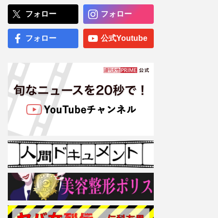
フジテレビ堤礼実・佐野瑞
樹アナの“まるでデート”な
フォロー
フォロー
動画が好評、一方TBS山本
アナは異例の薄着で「お着
替え企画」と迷走する!? テ
フォロー
公式Youtube
レビ局YouTube戦線
NHK阿部渉アナ、局内不倫
発覚後はお相手女性ととも
に“在宅勤務”も「業務内容
は一部しか知らされていな
い」早期退職の可能性も
専門医が厳選した「がんに
勝てる10食材」徹底活用マ
ル秘テクニック、1日10点
満点の“早見シート”簡単管
理で手軽にがん予防
【大阪より強引？】横浜
市、’27年花博に合わせ「市
内全域」路上喫煙禁止方針
も、喫煙所整備は“ノープラ
ン”の現状
ぱーてぃーちゃん・信子、
衝撃のすっぴん姿に《ギャ