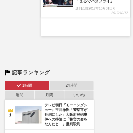
記事ランキング
1時間
24時間
週間
月間
いいね
テレビ朝日『モーニングシ
ョー』玉川徹氏「警察官が
死刑にした」大阪府発砲事
件への持論に「警官の命を
なんだと…」批判殺到