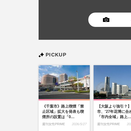
PICKUP
《千葉市》路上喫煙「禁
【大阪より強引？
止区域」拡大を発表も喫
市、’27年花博に合
煙所の設置は「0…
「市内全域」路上
週刊女性PRIME
2026/5/27
週刊女性PRIME
20