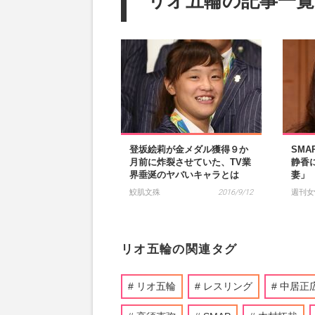
リオ五輪の記事一覧
登坂絵莉が金メダル獲得９か
SM
月前に炸裂させていた、TV業
静香
界垂涎のヤバいキャラとは
妻」
鮫肌文殊
2016/9/12
週刊女
リオ五輪の関連タグ
リオ五輪
レスリング
中居正