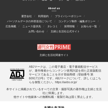
About us
運営会社
利用規約
プライバシーポリシー
パーソナルデータの外部送信について
コンテンツ制作・編集ポリシー
広告掲載
ニュース提供先
タレコミ
採用情報
お知らせ一覧
お問い合わせ
主婦と生活社公式サイト
主婦と生活社関連サイト
ABJマークは、この電子書店・電子書籍配信サービス
が、著作権者からコンテンツ使用許諾を得た正規版配信
サービスであることを示す登録商標（登録番号 第
6091713号）です。ABJマークについて、詳しくはこち
らを御覧ください。
https://aebs.or.jp/
本サイトに掲載されているすべての⽂章・撮影写真の著作権は主婦と⽣活
社に帰属します。
他サイトや他媒体への無断転載・複製⾏為は固く禁⽌します。