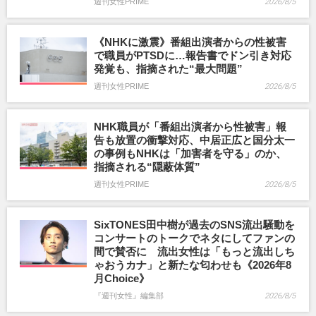
週刊女性PRIME
2026/8/5
《NHKに激震》番組出演者からの性被害
で職員がPTSDに…報告書でドン引き対応
発覚も、指摘された“最大問題”
週刊女性PRIME
2026/8/5
NHK職員が「番組出演者から性被害」報
告も放置の衝撃対応、中居正広と国分太一
の事例もNHKは「加害者を守る」のか、
指摘される“隠蔽体質”
週刊女性PRIME
2026/8/5
SixTONES田中樹が過去のSNS流出騒動を
コンサートのトークでネタにしてファンの
間で賛否に 流出女性は「もっと流出しち
ゃおうカナ」と新たな匂わせも《2026年8
月Choice》
『週刊女性』編集部
2026/8/5