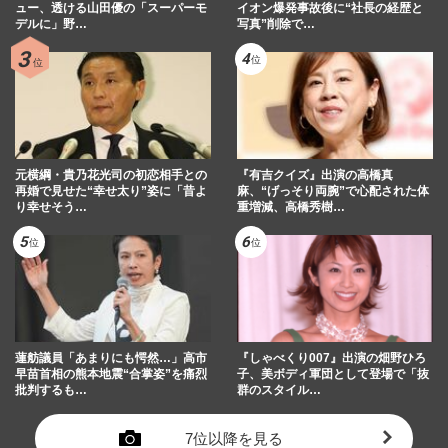
ュー、透ける山田優の「スーパーモ
イオン爆発事故後に“社長の経歴と
デルに」野…
写真”削除で…
元横綱・貴乃花光司の初恋相手との
『有吉クイズ』出演の高橋真
再婚で見せた“幸せ太り”姿に「昔よ
麻、“げっそり両腕”で心配された体
り幸せそう…
重増減、高橋秀樹…
蓮舫議員「あまりにも愕然…」高市
『しゃべくり007』出演の畑野ひろ
早苗首相の熊本地震“合掌姿”を痛烈
子、美ボディ軍団として登場で「抜
批判するも…
群のスタイル…
7位以降を見る