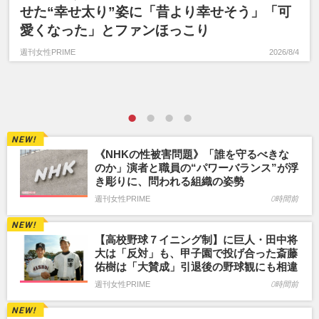
せた“幸せ太り”姿に「昔より幸せそう」「可
愛くなった」とファンほっこり
週刊女性PRIME
2026/8/4
《NHKの性被害問題》「誰を守るべきな
のか」演者と職員の“パワーバランス”が浮
き彫りに、問われる組織の姿勢
週刊女性PRIME
0時間前
【高校野球７イニング制】に巨人・田中将
大は「反対」も、甲子園で投げ合った斎藤
佑樹は「大賛成」引退後の野球観にも相違
週刊女性PRIME
0時間前