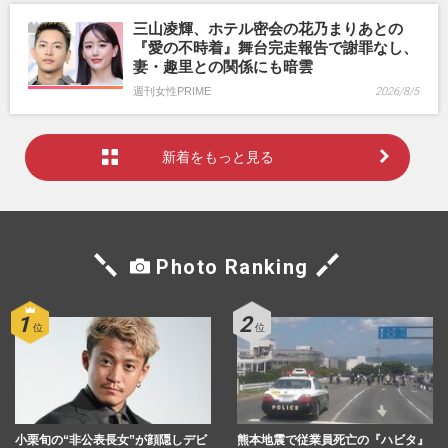
三山凌輝、ホテル密会の花乃まりあとの
『愛の不時着』舞台完走報告で謝罪なし、
妻・趣里との関係にも暗雲
週刊女性PRIME
2026/8/5
新着をもっと見る
Photo Ranking
小栗旬の“非公表長女”が顔隠しデビ
熊本地震で従業員死亡の『ハビタ』