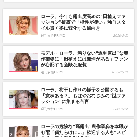
ローラ、今年も露出度高めの“田植えファ
ッション”披露で「根性が凄い」独自スタ
イル貫く姿に変化する風向き
週刊女性PRIME
2026/5/27
モデル・ローラ、懲りない“過剰露出”な農
作業姿に「田植えには無理がある」ファン
が心配する危険な服装
週刊女性PRIME
2025/10/19
ローラ、梅干し作りの様子を公開するも
「意味ある？」もはやおなじみの“謎ファ
ッション”に集まる苦言
週刊女性PRIME
2025/5/30
ローラの危険な“高露出”農作業姿を本職が
心配「傷だらけに…」歓迎する人も“スピ