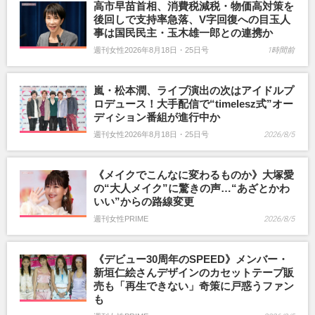
高市早苗首相、消費税減税・物価高対策を
後回しで支持率急落、V字回復への目玉人
事は国民民主・玉木雄一郎との連携か
週刊女性2026年8月18日・25日号
1時間前
嵐・松本潤、ライブ演出の次はアイドルプ
ロデュース！大手配信で“timelesz式”オー
ディション番組が進行中か
週刊女性2026年8月18日・25日号
2026/8/5
《メイクでこんなに変わるものか》大塚愛
の“大人メイク”に驚きの声…“あざとかわ
いい”からの路線変更
週刊女性PRIME
2026/8/5
《デビュー30周年のSPEED》メンバー・
新垣仁絵さんデザインのカセットテープ販
売も「再生できない」奇策に戸惑うファン
も