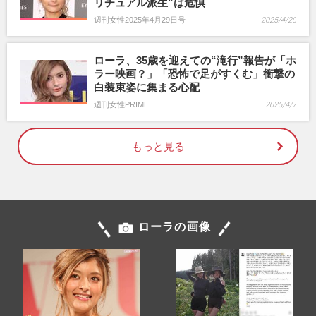
リチュアル派生”は危惧
週刊女性2025年4月29日号
2025/4/20
ローラ、35歳を迎えての“滝行”報告が「ホ
ラー映画？」「恐怖で足がすくむ」衝撃の
白装束姿に集まる心配
週刊女性PRIME
2025/4/7
もっと見る
ローラの画像