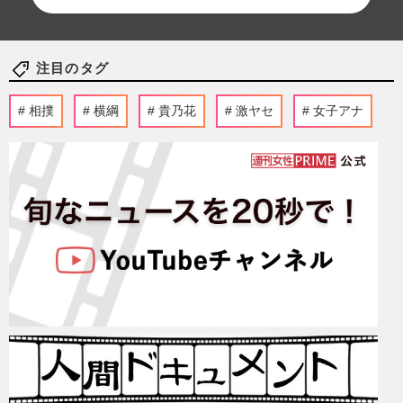
注目のタグ
相撲
横綱
貴乃花
激ヤセ
女子アナ