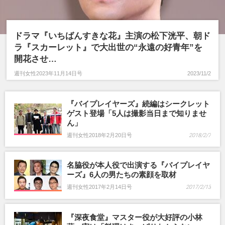
ドラマ『いちばんすきな花』主演の松下洸平、朝ド
ラ『スカーレット』で大出世の“永遠の好青年”を
開花させ…
週刊女性2023年11月14日号
2023/11/2
『バイプレイヤーズ』続編はシークレット
ゲスト登場「5人は撮影当日まで知りませ
ん」
週刊女性2018年2月20日号
2018/2/7
名脇役が本人役で出演する『バイプレイヤ
ーズ』6人の男たちの素顔を取材
週刊女性2017年2月14日号
2017/2/13
『深夜食堂』マスター役が大好評の小林