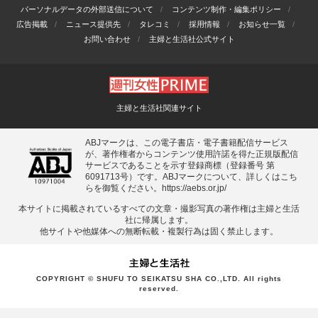
パーソナルデータの外部送信について
コンテンツ制作・編集ポリシー
広告掲載
ニュース提供先
タレコミ
採用情報
お知らせ一覧
お問い合わせ
主婦と生活社公式サイト
主婦と生活社関連サイト
ABJマークは、この電子書店・電子書籍配信サービス
が、著作権者からコンテンツ使用許諾を得た正規版配信
サービスであることを示す登録商標（登録番号 第
6091713号）です。ABJマークについて、詳しくはこち
らを御覧ください。
https://aebs.or.jp/
本サイトに掲載されているすべての⽂章・撮影写真の著作権は主婦と⽣活
社に帰属します。
他サイトや他媒体への無断転載・複製⾏為は固く禁⽌します。
COPYRIGHT © SHUFU TO SEIKATSU SHA CO.,LTD. All rights
reserved.