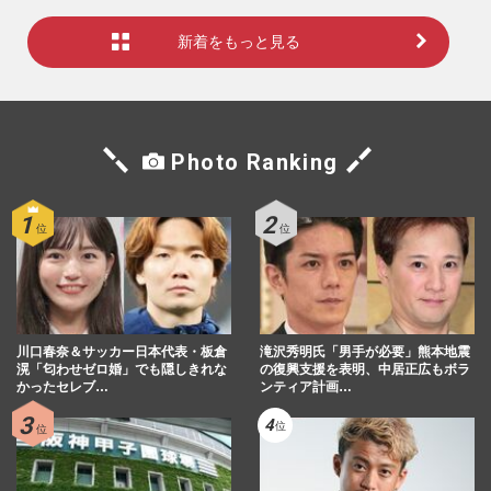
新着をもっと見る
Photo Ranking
川口春奈＆サッカー日本代表・板倉
滝沢秀明氏「男手が必要」熊本地震
滉「匂わせゼロ婚」でも隠しきれな
の復興支援を表明、中居正広もボラ
かったセレブ…
ンティア計画…