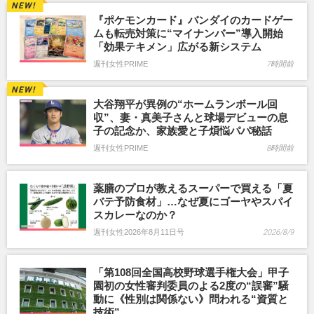
『ポケモンカード』バンダイのカードゲー
ムも転売対策に“マイナンバー”導入開始
「効果テキメン」広がる新システム
週刊女性PRIME
7時間前
大谷翔平が異例の“ホームランボール回
収”、妻・真美子さんと球場デビューの息
子の記念か、家族愛と子煩悩パパ秘話
週刊女性PRIME
8時間前
薬膳のプロが教えるスーパーで買える「夏
バテ予防食材」…なぜ夏にゴーヤやスパイ
スカレーなのか？
週刊女性2026年8月11日号
2026/8/9
「第108回全国高校野球選手権大会」甲子
園初の女性審判委員のよる2度の“誤審”騒
動に《性別は関係ない》問われる“資質と
技術”