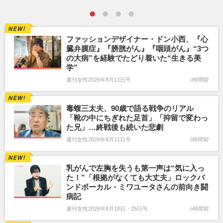
ファッションデザイナー・ドン小西、『心
臓弁膜症』『膀胱がん』『咽頭がん』“3つ
の大病”を経験でたどり着いた“生きる美
学”
週刊女性2026年8月11日号
0時間前
毒蝮三太夫、90歳で語る戦争のリアル
「靴の中にちぎれた足首」「抑留で変わっ
た兄」…終戦後も続いた悲劇
週刊女性2026年8月11日号
5時間前
乳がんで左胸を失うも第一声は“気に入っ
た！”「根拠がなくても大丈夫」ロックバ
ンドボーカル・ミワユータさんの前向き闘
病記
週刊女性2026年8月18日・25日号
6時間前