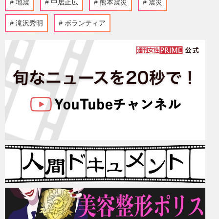
地震
中居正広
熊本震災
震災
滝沢秀明
ボランティア