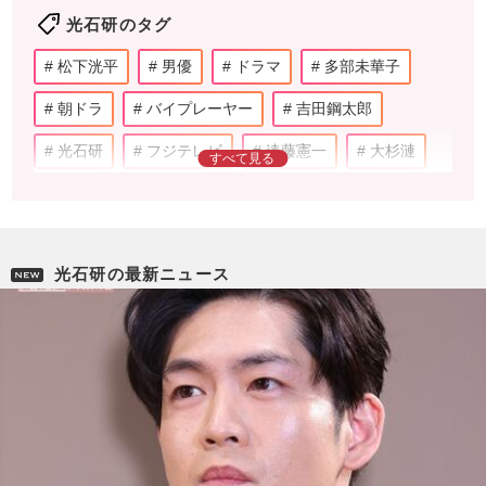
光石研のタグ
松下洸平
男優
ドラマ
多部未華子
朝ドラ
バイプレーヤー
吉田鋼太郎
光石研
フジテレビ
遠藤憲一
大杉漣
田口トモロヲ
松重豊
寺島進
柴田理恵
向井理
田中哲司
大森南朋
荒川良々
光石研の最新ニュース
菜々緒