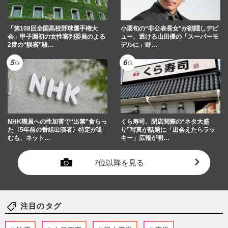
「第108回全国高校野球選手権大
小栗旬の“非公表長女”が顔隠しデビ
会」甲子園初の女性審判委員のよる
ュー、透ける山田優の「スーパーモ
2度の“誤審”騒…
デルに」野…
NHK職員への性加害で“出禁”食らっ
くら寿司、閉店間際の“ネタ大盛
た〈5年前の番組出演者〉特定が進
り”写真が話題に「出会えたらラッ
むも、ネット…
キー」広報が明…
7位以降を見る
注目のタグ