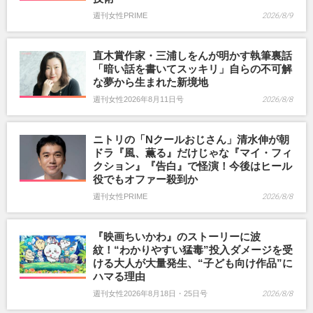
週刊女性PRIME
2026/8/9
直木賞作家・三浦しをんが明かす執筆裏話
「暗い話を書いてスッキリ」自らの不可解
な夢から生まれた新境地
週刊女性2026年8月11日号
2026/8/8
ニトリの「Nクールおじさん」清水伸が朝
ドラ『風、薫る』だけじゃな『マイ・フィ
クション』『告白』で怪演！今後はヒール
役でもオファー殺到か
週刊女性PRIME
2026/8/8
『映画ちいかわ』のストーリーに波
紋！“わかりやすい猛毒”投入ダメージを受
ける大人が大量発生、“子ども向け作品”に
ハマる理由
週刊女性2026年8月18日・25日号
2026/8/8