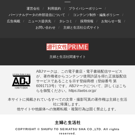
運営会社
利用規約
プライバシーポリシー
パーソナルデータの外部送信について
コンテンツ制作・編集ポリシー
広告掲載
ニュース提供先
タレコミ
採用情報
お知らせ一覧
お問い合わせ
主婦と生活社公式サイト
主婦と生活社関連サイト
ABJマークは、この電子書店・電子書籍配信サービス
が、著作権者からコンテンツ使用許諾を得た正規版配信
サービスであることを示す登録商標（登録番号 第
6091713号）です。ABJマークについて、詳しくはこち
らを御覧ください。
https://aebs.or.jp/
本サイトに掲載されているすべての⽂章・撮影写真の著作権は主婦と⽣活
社に帰属します。
他サイトや他媒体への無断転載・複製⾏為は固く禁⽌します。
COPYRIGHT © SHUFU TO SEIKATSU SHA CO.,LTD. All rights
reserved.