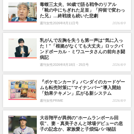
毒蝮三太夫、90歳で語る戦争のリアル
「靴の中にちぎれた足首」「抑留で変わっ
た兄」…終戦後も続いた悲劇
週刊女性2026年8月11日号
2026/8/9
乳がんで左胸を失うも第一声は“気に入っ
た！”「根拠がなくても大丈夫」ロックバ
ンドボーカル・ミワユータさんの前向き闘
病記
週刊女性2026年8月18日・25日号
2026/8/9
『ポケモンカード』バンダイのカードゲー
ムも転売対策に“マイナンバー”導入開始
「効果テキメン」広がる新システム
週刊女性PRIME
2026/8/9
大谷翔平が異例の“ホームランボール回
収”、妻・真美子さんと球場デビューの息
子の記念か、家族愛と子煩悩パパ秘話