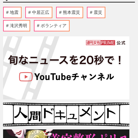
地震
中居正広
熊本震災
震災
滝沢秀明
ボランティア