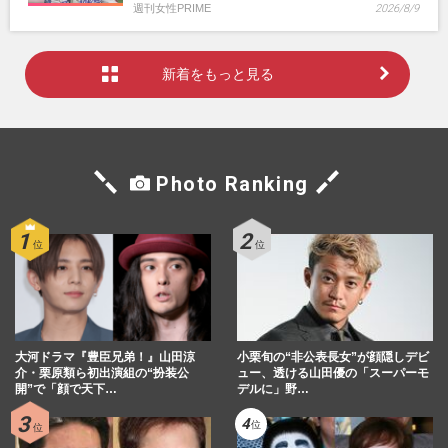
週刊女性PRIME
2026/8/9
新着をもっと見る
Photo Ranking
大河ドラマ『豊臣兄弟！』山田涼
小栗旬の“非公表長女”が顔隠しデビ
介・栗原類ら初出演組の“扮装公
ュー、透ける山田優の「スーパーモ
開”で「顔で天下…
デルに」野…