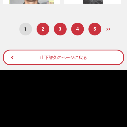
1
2
3
4
5
山下智久のページに戻る