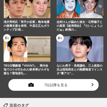
滝沢秀明氏「男手が必要」熊本地震
志村けんが認めた彼女・石野陽子と
の復興支援を表明、中居正広もボラ
の真実【破局理由】『だいじょうぶ
ンティア計画…
だぁ』終焉の…
TBS日曜劇場『VIVANT』、県内各
なにわ男子・長尾謙杜、三上悠亜の
地でロケが行われた岐阜県がカギを
次は稲垣莉生との熱愛報道でインス
握る？聖地巡礼…
タ“裏アカ”…
7位以降を見る
注目のタグ