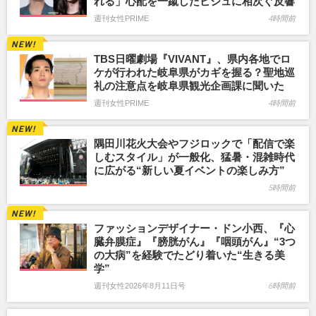
れる」心配を一蹴したビジュに相次ぐ反響
週刊女性PRIME
4時間前
TBS日曜劇場『VIVANT』、県内各地でロ
ケが行われた岐阜県がカギを握る？聖地巡
礼の注意点を岐阜県観光企画課に聞いた
週刊女性PRIME
4時間前
隅田川花火大会やフジロックで「配信で楽
しむスタイル」が一般化、猛暑・混雑時代
に広がる“新しい夏イベントの楽しみ方”
5時間前
ファッションデザイナー・ドン小西、『心
臓弁膜症』『膀胱がん』『咽頭がん』“3つ
の大病”を経験でたどり着いた“生きる美
学”
週刊女性2026年8月11日号
6時間前