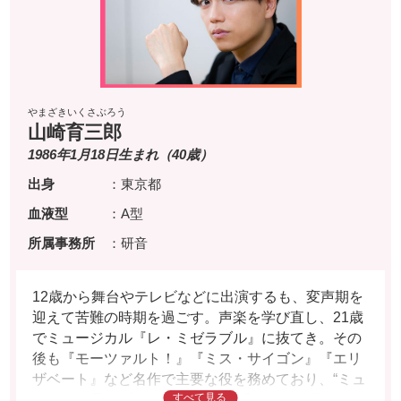
やまざきいくさぶろう
山崎育三郎
1986年1月18日生まれ（40歳）
出身
：東京都
血液型
：A型
所属事務所
：研音
12歳から舞台やテレビなどに出演するも、変声期を
迎えて苦難の時期を過ごす。声楽を学び直し、21歳
でミュージカル『レ・ミゼラブル』に抜てき。その
後も『モーツァルト！』『ミス・サイゴン』『エリ
ザベート』など名作で主要な役を務めており、“ミュ
ージカル界のプリンス”の異名で呼ばれる活躍ぶりを