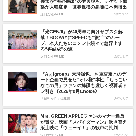
優太が“海外進出”の夢実現も、チケット価
格が大幅変更！世界規模の高騰に不満噴出
週刊女性PRIME
2026/8/7
『光GENJI』が40周年に向けサブスク解
禁！BOOWYにSPEEDも“復活”のムー
ブ、本人たちのコメント続々で急浮上す
る“再結成”の道
週刊女性PRIME
2026/8/7
『Aぇ!group』末澤誠也、村重杏奈とのデ
ート企画で見せた“オレ様”本性「ちっこい
なこの男」ファンの擁護も虚しく視聴者ド
ン引き《2026年8月Choice》
『週刊女性』編集部
2026/8/7
Mrs. GREEN APPLEファンのマナー違反
が賛否、映画『スパイダーマン』吹き替え
版上映に「ウェーイ！」の歓声に批判
週刊女性PRIME
2026/8/7