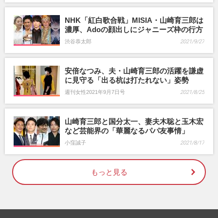
NHK「紅白歌合戦」MISIA・山崎育三郎は
濃厚、Adoの顔出しにジャニーズ枠の行方
渋谷恭太郎
2021/9/27
安倍なつみ、夫・山崎育三郎の活躍を謙虚
に見守る「出る杭は打たれない」姿勢
週刊女性2021年9月7日号
2021/8/25
山崎育三郎と国分太一、妻夫木聡と玉木宏
など芸能界の「華麗なるパパ友事情」
小窪誠子
2021/8/17
もっと見る