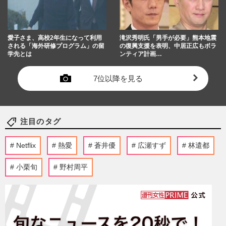
愛子さま、高校2年生になって利用
滝沢秀明氏「男手が必要」熊本地震
される「海外研修プログラム」の留
の復興支援を表明、中居正広もボラ
学先とは
ンティア計画…
7位以降を見る
注目のタグ
Netflix
熱愛
蒼井優
広瀬すず
林遣都
小栗旬
野村周平