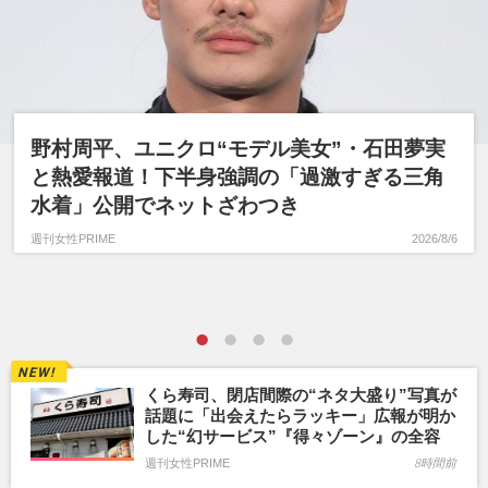
野村周平、ユニクロ“モデル美女”・石田夢実
と熱愛報道！下半身強調の「過激すぎる三角
水着」公開でネットざわつき
週刊女性PRIME
2026/8/6
くら寿司、閉店間際の“ネタ大盛り”写真が
話題に「出会えたらラッキー」広報が明か
した“幻サービス”『得々ゾーン』の全容
週刊女性PRIME
8時間前