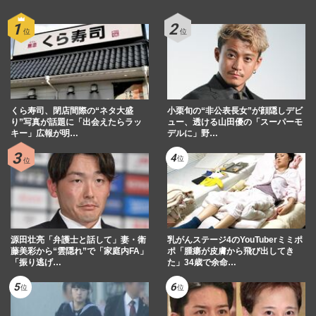
くら寿司、閉店間際の“ネタ大盛
小栗旬の“非公表長女”が顔隠しデビ
り”写真が話題に「出会えたらラッ
ュー、透ける山田優の「スーパーモ
キー」広報が明…
デルに」野…
源田壮亮「弁護士と話して」妻・衛
乳がんステージ4のYouTuberミミポ
藤美彩から“雲隠れ”で「家庭内FA」
ポ「腫瘍が皮膚から飛び出してき
「振り逃げ…
た」34歳で余命…