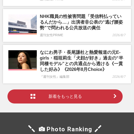
NHK職員の性被害問題「受信料払ってい
るんだから…」出演者非公表の“逃げ腰姿
勢”で問われる公共放送の責任
週刊女性PRIME
2026/8/7
なにわ男子・長尾謙杜と熱愛報道の元E-
girls・稲垣莉生「犬顔が好き」過去の“半
同棲モデル”との共通点から透ける《一貫
した好み》《2026年8月Choice》
『週刊女性』編集部
2026/8/7
新着をもっと見る
Photo Ranking