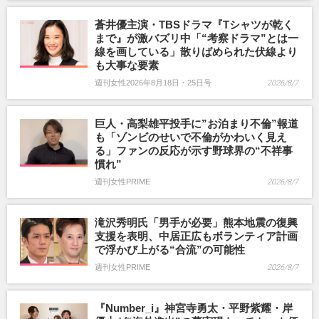
蒼井優主演・TBSドラマ『Tシャツが乾く
まで』が激バズリ中「“考察ドラマ”とは一
線を画している」散りばめられた伏線より
も大事な要素
週刊女性2026年8月18日・25日号
2026/8/7
巨人・高梨雄平投手に”お泊まり不倫”報道
も「ゾンビのせいで不倫がかわいく見え
る」ファンの反応が示す野球界の“不祥事
慣れ”
週刊女性PRIME
2026/8/7
滝沢秀明氏「男手が必要」熊本地震の復興
支援を表明、中居正広もボランティア計画
で浮かび上がる“合流”の可能性
週刊女性PRIME
2026/8/7
『Number_i』神宮寺勇太・平野紫耀・岸