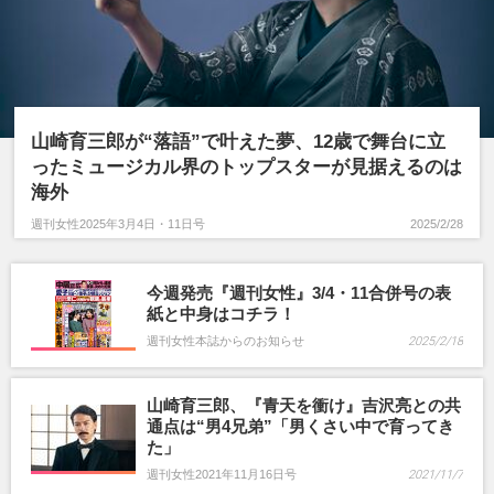
古川雄大
山崎育三郎が“落語”で叶えた夢、12歳で舞台に立
ったミュージカル界のトップスターが見据えるのは
海外
週刊女性2025年3月4日・11日号
2025/2/28
今週発売『週刊女性』3/4・11合併号の表
紙と中身はコチラ！
週刊女性本誌からのお知らせ
2025/2/18
山崎育三郎、『青天を衝け』吉沢亮との共
通点は“男4兄弟”「男くさい中で育ってき
た」
週刊女性2021年11月16日号
2021/11/7