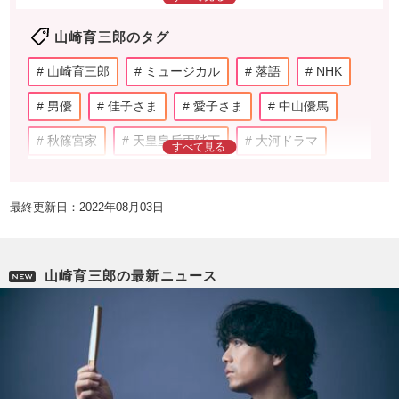
みせた。'15年からテレビドラマへの出演にも積極的
山崎育三郎のタグ
に取り組んでおり、特に『下町ロケット』（'15年）
でお茶の間での知名度も急上昇した。プライベート
山崎育三郎
ミュージカル
落語
NHK
では'15年に元モーニング娘。の安倍なつみと結婚。
男優
佳子さま
愛子さま
中山優馬
秋篠宮家
天皇皇后両陛下
大河ドラマ
吉沢亮
青天を衝け
アーティスト
最終更新日：2022年08月03日
SixTONES
Snow Man
紅白歌合戦
岡崎体育
BiSH
タレント
安倍なつみ
山崎育三郎の最新ニュース
夫婦
妻夫木聡
玉木宏
パパ
イクメン
国分太一
堺雅人
吉田鋼太郎
藤原竜也
仲村トオル
山本耕史
人物
森山直太朗
エール
岡田将生
竜星涼