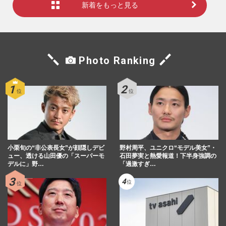
新着をもっと見る
Photo Ranking
小栗旬の“非公表長女”が顔隠しデビ
野村周平、ユニクロ“モデル美女”・
ュー、透ける山田優の「スーパーモ
石田夢実と熱愛報道！下半身強調の
デルに」野…
「過激すぎ…