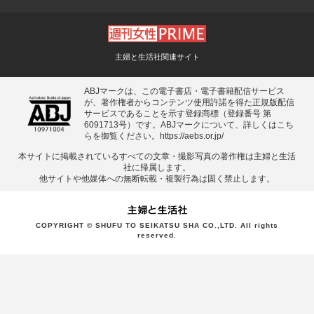
主婦と生活社関連サイト
ABJマークは、この電子書店・電子書籍配信サービス
が、著作権者からコンテンツ使用許諾を得た正規版配信
サービスであることを示す登録商標（登録番号 第
6091713号）です。ABJマークについて、詳しくはこち
らを御覧ください。
https://aebs.or.jp/
本サイトに掲載されているすべての⽂章・撮影写真の著作権は主婦と⽣活
社に帰属します。
他サイトや他媒体への無断転載・複製⾏為は固く禁⽌します。
COPYRIGHT © SHUFU TO SEIKATSU SHA CO.,LTD. All rights
reserved.