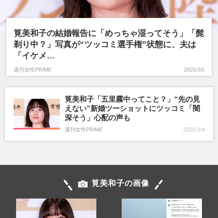
筧美和子の結婚報告に「めっちゃ湿ってそう」「髭
剃り中？」写真が“ツッコミ選手権”状態に、夫は
「イケメ…
週刊女性PRIME
2025/3/5
筧美和子「五里霧中ってこと？」“先の見
えない”新婚ツーショットにツッコミ「闇
深そう」心配の声も
週刊女性PRIME
2025/3/4
筧美和子の画像