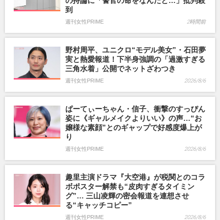
の持論に「警官の命をなんだと…」批判殺
到
週刊女性PRIME
2時間前
野村周平、ユニクロ“モデル美女”・石田夢
実と熱愛報道！下半身強調の「過激すぎる
三角水着」公開でネットざわつき
週刊女性PRIME
2026/8/6
ぱーてぃーちゃん・信子、衝撃のすっぴん
姿に《ギャルメイクよりいい》の声…“お
嬢様な素顔”とのギャップで好感度爆上が
り
週刊女性PRIME
2026/8/6
趣里主演ドラマ『大空港』が税関とのコラ
ボポスター解禁も“皮肉すぎるタイミン
グ”… 三山凌輝の密会報道を連想させ
る“キャッチコピー”
週刊女性PRIME
2026/8/6