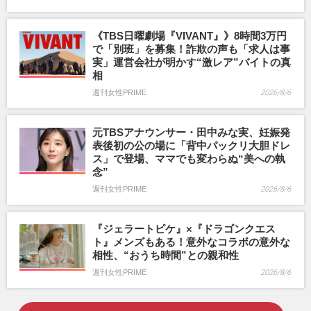
《TBS日曜劇場『VIVANT』》8時間3万円
で「別班」を募集！詐欺の声も「求人は事
実」運営会社が明かす“激レア”バイトの真
相
週刊女性PRIME
2026/8/6
元TBSアナウンサー・田中みな実、妊娠発
表後初の公の場に「背中パックリ大胆ドレ
ス」で登場、ママでも変わらぬ“美への執
念”
週刊女性PRIME
2026/8/6
『ジェラートピケ』×『ドラゴンクエス
ト』メンズもある！意外なコラボの意外な
相性、“おうち時間”との親和性
週刊女性PRIME
2026/8/6