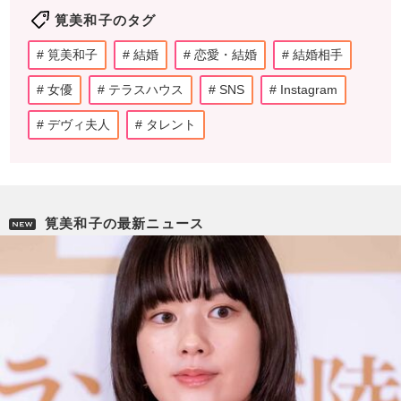
筧美和子のタグ
筧美和子
結婚
恋愛・結婚
結婚相手
女優
テラスハウス
SNS
Instagram
デヴィ夫人
タレント
筧美和子の最新ニュース