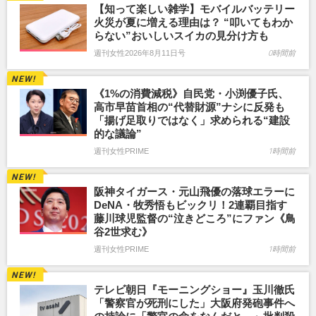
【知って楽しい雑学】モバイルバッテリー
火災が夏に増える理由は？ “叩いてもわか
らない”おいしいスイカの見分け方も
週刊女性2026年8月11日号
0時間前
《1%の消費減税》自民党・小渕優子氏、
高市早苗首相の“代替財源”ナシに反発も
「揚げ足取りではなく」求められる“建設
的な議論”
週刊女性PRIME
1時間前
阪神タイガース・元山飛優の落球エラーに
DeNA・牧秀悟もビックリ！2連覇目指す
藤川球児監督の“泣きどころ”にファン《鳥
谷2世求む》
週刊女性PRIME
1時間前
テレビ朝日『モーニングショー』玉川徹氏
「警察官が死刑にした」大阪府発砲事件へ