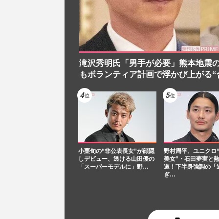
滝沢秀明氏「男手が必要」熊本地震
もボランティア計画で浮かび上がる“
小栗旬の“非公表長女”が顔隠
野村周平、ユニクロ
しデビュー、透ける山田優の
美女”・石田夢実と
「スーパーモデルに」野…
道！下半身強調の「
ぎ…