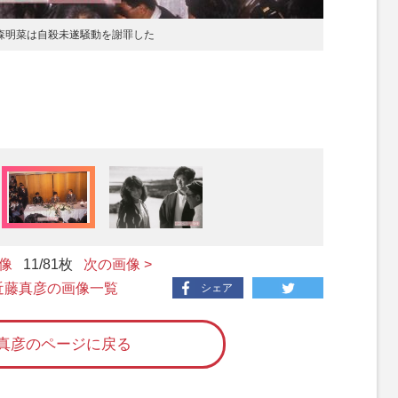
中森明菜は自殺未遂騒動を謝罪した
画像
11
/81枚
次の画像 >
 近藤真彦の画像一覧
シェア
真彦のページに戻る