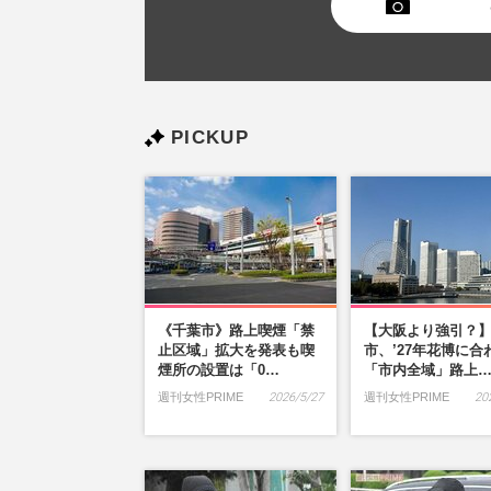
PICKUP
《千葉市》路上喫煙「禁
【大阪より強引？
止区域」拡大を発表も喫
市、’27年花博に合
煙所の設置は「0…
「市内全域」路上
週刊女性PRIME
2026/5/27
週刊女性PRIME
20