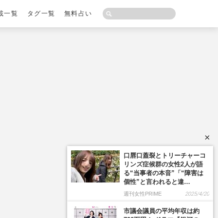
載一覧
タグ一覧
無料占い
×
口唇口蓋裂とトリーチャーコ
リンズ症候群の女性2人が語
る“当事者の本音”「“障害は
個性”と言われると違…
週刊女性PRIME
2025/4/20
市議会議員の平均年収は約