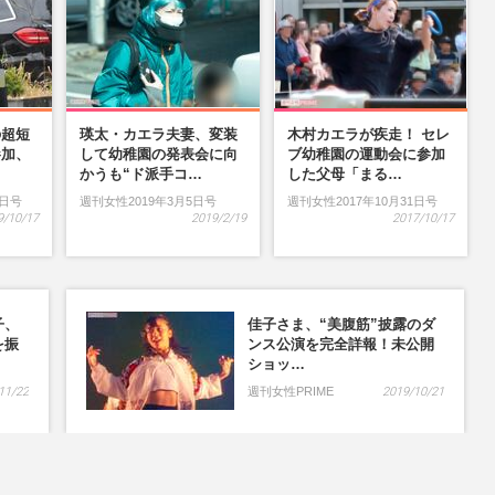
の超短
瑛太・カエラ夫妻、変装
木村カエラが疾走！ セレ
参加、
して幼稚園の発表会に向
ブ幼稚園の運動会に参加
…
かうも“ド派手コ…
した父母「まる…
9日号
週刊女性2019年3月5日号
週刊女性2017年10月31日号
9/10/17
2019/2/19
2017/10/17
子、
佳子さま、“美腹筋”披露のダ
を振
ンス公演を完全詳報！未公開
ショッ…
11/22
週刊女性PRIME
2019/10/21