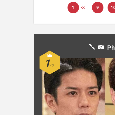
1
9
1
Ph