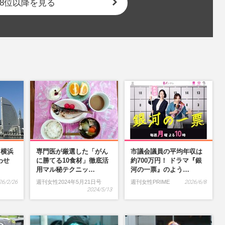
8位以降を見る
】横浜
専門医が厳選した「がん
市議会議員の平均年収は
わせ
に勝てる10食材」徹底活
約700万円！ ドラマ『銀
…
用マル秘テクニッ…
河の一票』のよう…
26/2/26
週刊女性2024年5月21日号
週刊女性PRIME
2026/6/8
2024/5/13