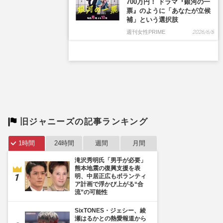
700万円！ ドラマ『銀河の一
票』のように「あなたが立候
補」という選択肢
週刊女性PRIME
2026/6/8
旧ジャニーズの記事ランキング
1時間
24時間
週間
月間
滝沢秀明氏「男手が必要」
熊本地震の復興支援を表
明、中居正広もボランティ
ア計画で浮かび上がる“合
流”の可能性
SixTONES・ジェシー、綾
瀬はるかとの熱愛報道から