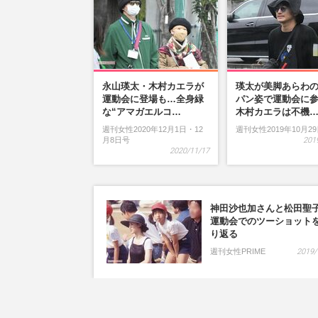
永山瑛太・木村カエラが
瑛太が美脚あらわ
運動会に登場も…全身緑
パン姿で運動会に
な“アマガエルコ…
木村カエラは不機
週刊女性2020年12月1日・12
週刊女性2019年10月2
月8日号
201
2020/11/17
神田沙也加さんと松田聖
運動会でのツーショット
り返る
週刊女性PRIME
2019/