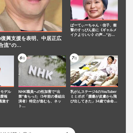
ぱーてぃーちゃん・信子、衝
撃のすっぴん姿に《ギャルメ
イクよりいい》の声…“お…
の復興支援を表明、中居正広
合流”の…
“モデル
NHK職員への性加害で“出
乳がんステージ4のYouTuber
熱愛報
禁”食らった〈5年前の番組出
ミミポポ「腫瘍が皮膚から飛
過激す
演者〉特定が進むも、ネッ
び出してきた」34歳で余命…
ト…