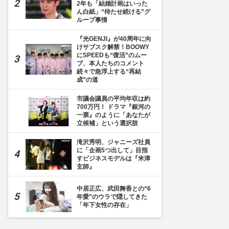
2年も「結婚計画はいった
ん白紙」“待たせ続ける”グ
ループ事情
『光GENJI』が40周年に向
けサブスク解禁！BOOWY
にSPEEDも“復活”のムー
ブ、本人たちのコメント
続々で急浮上する“再結
成”の道
市議会議員の平均年収は約
700万円！ ドラマ『銀河の
一票』のように「あなたが
立候補」という選択肢
滝沢秀明、ジャニーズ社員
に「企画5つ出して」目指
すビジネスモデルは『米津
玄師』
中居正広、武田舞香との“6
年愛”のウラで隠してきた
「年下女性の存在」