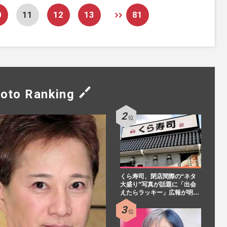
0
11
12
13
81
oto Ranking
くら寿司、閉店間際の“ネタ
大盛り”写真が話題に「出会
えたらラッキー」広報が明…