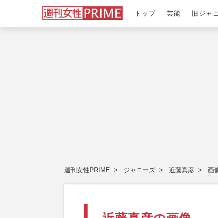
トップ
芸能
旧ジャ
週刊女性PRIME
ジャニーズ
近藤真彦
画