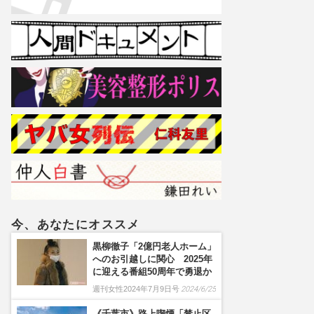
今、あなたにオススメ
黒柳徹子「2億円老人ホーム」
へのお引越しに関心 2025年
に迎える番組50周年で勇退か
週刊女性2024年7月9日号
2024/6/25
《千葉市》路上喫煙「禁止区