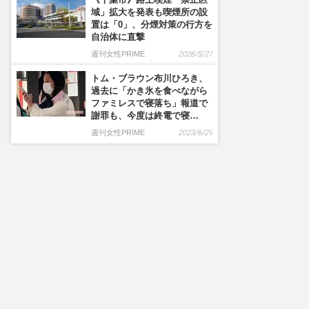
域」拡大を発表も喫煙所の設
置は「0」、分煙対策の行方を
自治体に直撃
週刊女性PRIME
2026/5/27
トム・ブラウン布川ひろき、
過去に「かき氷を食べながら
ファミレスで寝落ち」報道で
謝罪も、今度は終電で寝…
週刊女性PRIME
2023/6/29