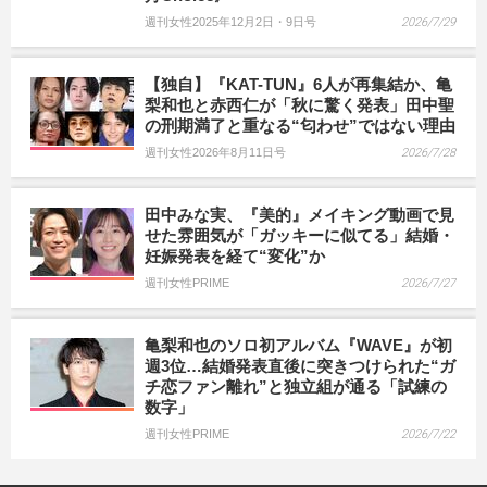
週刊女性2025年12月2日・9日号
2026/7/29
【独自】『KAT-TUN』6人が再集結か、亀
梨和也と赤西仁が「秋に驚く発表」田中聖
の刑期満了と重なる“匂わせ”ではない理由
週刊女性2026年8月11日号
2026/7/28
田中みな実、『美的』メイキング動画で見
せた雰囲気が「ガッキーに似てる」結婚・
妊娠発表を経て“変化”か
週刊女性PRIME
2026/7/27
亀梨和也のソロ初アルバム『WAVE』が初
週3位…結婚発表直後に突きつけられた“ガ
チ恋ファン離れ”と独立組が通る「試練の
数字」
週刊女性PRIME
2026/7/22