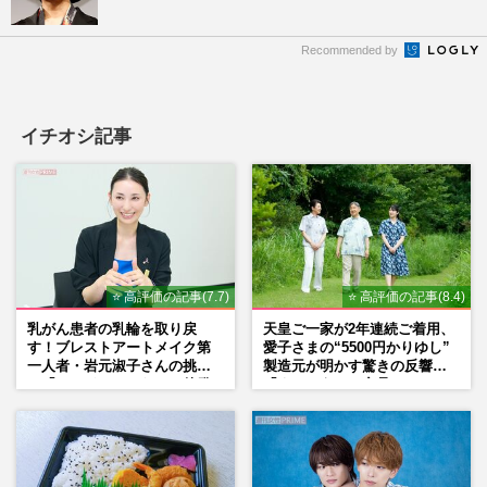
Recommended by
イチオシ記事
⭐ 高評価の記事(7.7)
⭐ 高評価の記事(8.4)
乳がん患者の乳輪を取り戻
天皇ご一家が2年連続ご着用、
す！ブレストアートメイク第
愛子さまの“5500円かりゆし”
一人者・岩元淑子さんの挑戦
製造元が明かす驚きの反響
と「ハードルしかない」啓発
「まさかうちの商品とは…」
の“壁”