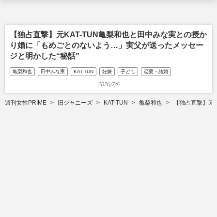
【独占直撃】元KAT-TUN亀梨和也と田中みな実との授か
り婚に「もめごとのないよう…」実父が送ったメッセー
ジと明かした“秘話”
亀梨和也
田中みな実
KAT-TUN
妊娠
子ども
恋愛・結婚
2026/7/6
週刊女性PRIME
旧ジャニーズ
KAT-TUN
亀梨和也
【独占直撃】元K