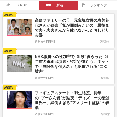
PICKUP
新着
ランキング
高島ファミリーの母、元宝塚女優の寿美花
代さんが逝去「私が面倒みたいの」最後ま
で夫・忠夫さんから離れなかったおしどり
夫婦
週刊女性PRIME
0時間前
NHK職員への性加害で“出禁”食らった〈5
年前の番組出演者〉特定が進むも、ネット
で「無関係な個人名」も拡散される“二次
被害”
週刊女性PRIME
2時間前
フィギュアスケート・羽生結弦、長年
の“プーさん愛”が結実「ディズニーの壁は
世界一」異例すぎる“アスリート監修”の偉
業
週刊女性PRIME
3時間前