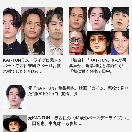
KAT-TUNラストライブに元メン
【独自】『KAT-TUN』6人が再
バー・赤西仁来場で《一旦お疲
集結か、亀梨和也と赤西仁が
れ様でした》匂わせ...
「秋に驚く発表」田中...
元『KAT-TUN』亀梨和也、映画『カイジ』悪役で見せ
た“激変ビジュ”に驚愕、脱...
元KAT-TUN・赤西仁の〈42歳のバースデーライブ〉に
上田竜也、中丸雄一も参加...