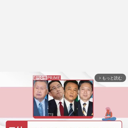
もっと読む
arrow_forward_ios