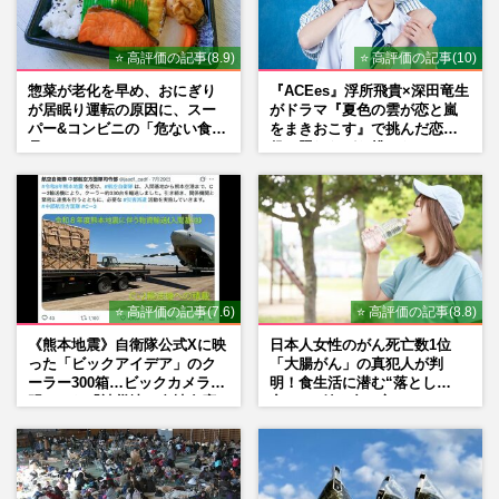
⭐ 高評価の記事(8.9)
⭐ 高評価の記事(10)
惣菜が老化を早め、おにぎり
『ACEes』浮所飛貴×深田竜生
が居眠り運転の原因に、スー
がドラマ『夏色の雲が恋と嵐
パー&コンビニの「危ない食
をまきおこす』で挑んだ恋人
品」
役、照れながら挑んだキュン
シーン秘話
⭐ 高評価の記事(7.6)
⭐ 高評価の記事(8.8)
《熊本地震》自衛隊公式Xに映
日本人女性のがん死亡数1位
った「ビックアイデア」のク
「大腸がん」の真犯人が判
ーラー300箱…ビックカメラが
明！食生活に潜む“落とし
明かした「被災地に自社在庫
穴”との付き合い方
提供」の真相