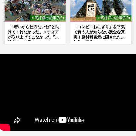
⭐ 高評価の記事(8.1)
⭐ 高評価の記事(8.3)
「“若いから仕方ないね”と助
「コンビニおにぎり」を平気
けてくれなかった」メディア
で買う人が知らない残念な真
が取り上げてこなかった『避
実！原材料表示に隠された添
難所での性暴力』
加物の正体