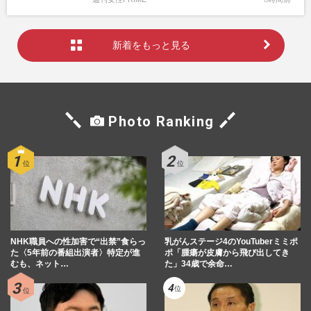
新着をもっと見る
Photo Ranking
NHK職員への性加害で“出禁”食らっ
乳がんステージ4のYouTuberミミポ
た〈5年前の番組出演者〉特定が進
ポ「腫瘍が皮膚から飛び出してき
むも、ネット…
た」34歳で余命…