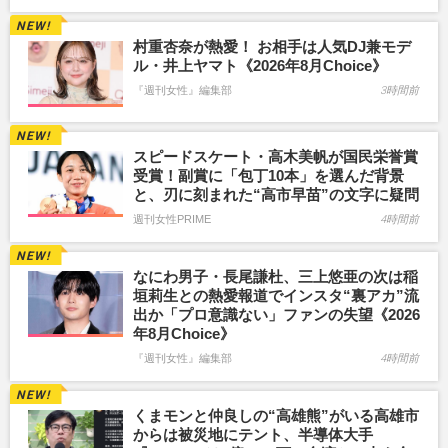
村重杏奈が熱愛！ お相手は人気DJ兼モデ
ル・井上ヤマト《2026年8月Choice》
『週刊女性』編集部
3時間前
スピードスケート・高木美帆が国民栄誉賞
受賞！副賞に「包丁10本」を選んだ背景
と、刃に刻まれた“高市早苗”の文字に疑問
週刊女性PRIME
4時間前
なにわ男子・長尾謙杜、三上悠亜の次は稲
垣莉生との熱愛報道でインスタ“裏アカ”流
出か「プロ意識ない」ファンの失望《2026
年8月Choice》
『週刊女性』編集部
4時間前
くまモンと仲良しの“高雄熊”がいる高雄市
からは被災地にテント、半導体大手