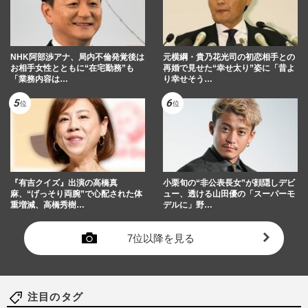
NHK阿部渉アナ、局内不倫発覚後は
元横綱・貴乃花光司の初恋相手との
お相手女性とともに“在宅勤務”も
再婚で見せた“幸せ太り”姿に「昔よ
「業務内容は…
り幸せそう…
『有吉クイズ』出演の高橋真
小栗旬の“非公表長女”が顔隠しデビ
麻、“げっそり両腕”で心配された体
ュー、透ける山田優の「スーパーモ
重増減、高橋秀樹…
デルに」野…
7位以降を見る
注目のタグ