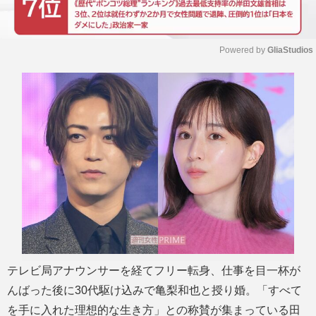
Powered by 
GliaStudios
M
u
t
e
テレビ局アナウンサーを経てフリー転身、仕事を目一杯が
んばった後に30代駆け込みで亀梨和也と授り婚。「すべて
を手に入れた理想的な生き方」との称賛が集まっている田