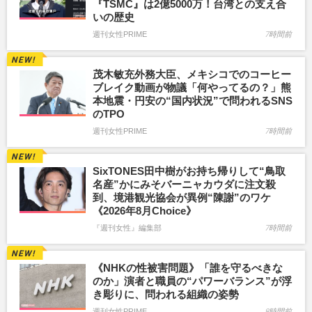
『TSMC』は2億5000万！台湾との支え合
いの歴史
週刊女性PRIME
7時間前
茂木敏充外務大臣、メキシコでのコーヒー
ブレイク動画が物議「何やってるの？」熊
本地震・円安の“国内状況”で問われるSNS
のTPO
週刊女性PRIME
7時間前
SixTONES田中樹がお持ち帰りして“鳥取
名産”かにみそバーニャカウダに注文殺
到、境港観光協会が異例“陳謝”のワケ
《2026年8月Choice》
『週刊女性』編集部
7時間前
《NHKの性被害問題》「誰を守るべきな
のか」演者と職員の“パワーバランス”が浮
き彫りに、問われる組織の姿勢
週刊女性PRIME
8時間前