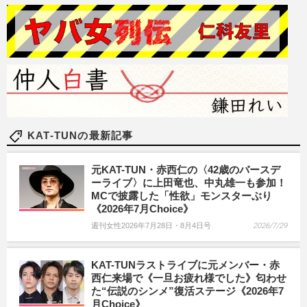
KAT-TUNの最新記事
元KAT-TUN・赤西仁の〈42歳のバースデ
ーライブ〉に上田竜也、中丸雄一も参加！
MCで披露した「性欲」モンスターぶり
《2026年7月Choice》
週刊女性2026年7月28日・8月4日号
2026/7/29
KAT-TUNラストライブに元メンバー・赤
西仁来場で《一旦お疲れ様でした》匂わせ
た“伝説のシンメ”復活ステージ《2026年7
月Choice》