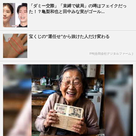
「ダミー交際」「束縛で破局」の噂はフェイクだっ
た！？亀梨和也と田中みな実がゴール...
宝くじの“運任せ”から抜けた人だけ変わる
PR(合同会社デジタルファーム )