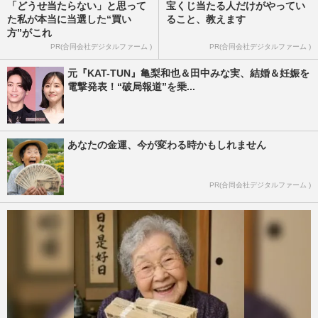
「どうせ当たらない」と思って
宝くじ当たる人だけがやってい
た私が本当に当選した“買い
ること、教えます
方”がこれ
PR(合同会社デジタルファーム )
PR(合同会社デジタルファーム )
元『KAT-TUN』亀梨和也＆田中みな実、結婚＆妊娠を
電撃発表！“破局報道”を乗...
あなたの金運、今が変わる時かもしれません
PR(合同会社デジタルファーム )