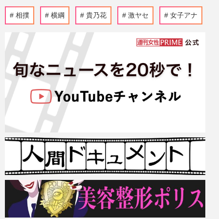
相撲
横綱
貴乃花
激ヤセ
女子アナ