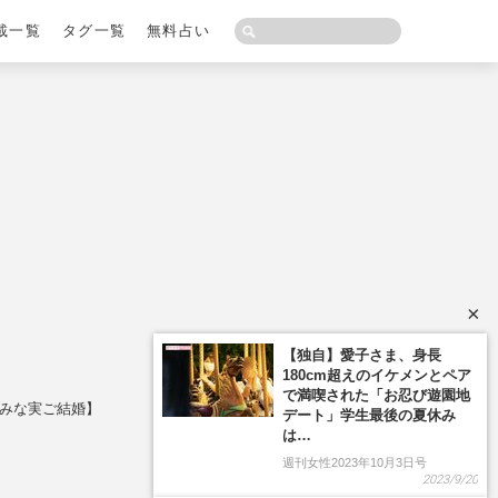
載一覧
タグ一覧
無料占い
×
みな実ご結婚】