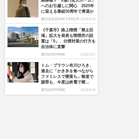
黒柳徹子「2億円老人ホーム」
へのお引越しに関心 2025年
に迎える番組50周年で勇退か
週刊女性2024年7月9日号
2024/6/25
《千葉市》路上喫煙「禁止区
域」拡大を発表も喫煙所の設
置は「0」、分煙対策の行方を
自治体に直撃
週刊女性PRIME
2026/5/27
トム・ブラウン布川ひろき、
過去に「かき氷を食べながら
ファミレスで寝落ち」報道で
謝罪も、今度は終電で寝…
週刊女性PRIME
2023/6/29