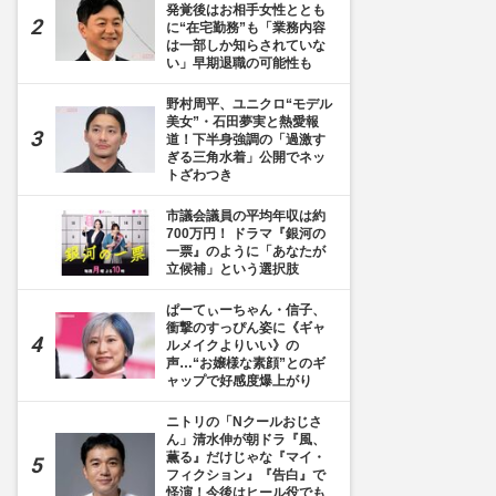
発覚後はお相手女性ととも
に“在宅勤務”も「業務内容
は一部しか知らされていな
い」早期退職の可能性も
野村周平、ユニクロ“モデル
美女”・石田夢実と熱愛報
道！下半身強調の「過激す
ぎる三角水着」公開でネッ
トざわつき
市議会議員の平均年収は約
700万円！ ドラマ『銀河の
一票』のように「あなたが
立候補」という選択肢
ぱーてぃーちゃん・信子、
衝撃のすっぴん姿に《ギャ
ルメイクよりいい》の
声…“お嬢様な素顔”とのギ
ャップで好感度爆上がり
ニトリの「Nクールおじさ
ん」清水伸が朝ドラ『風、
薫る』だけじゃな『マイ・
フィクション』『告白』で
怪演！今後はヒール役でも