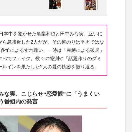
、日本中を驚かせた亀梨和也と田中みな実。互いに
から急接近した2人だが、その道のりは平坦ではな
や多忙によるすれ違い、一時は「束縛による破局」
すべてフェイク。数々の憶測や「話題作りのダミ
ールインを果たした2人の愛の軌跡を振り返る。
みな実、こじらせ“恋愛観”に「うまくい
う番組内の発言