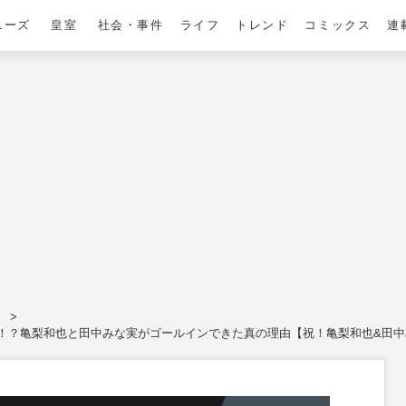
ニーズ
皇室
社会・事件
ライフ
トレンド
コミックス
連
。
！？亀梨和也と田中みな実がゴールインできた真の理由【祝！亀梨和也&田中