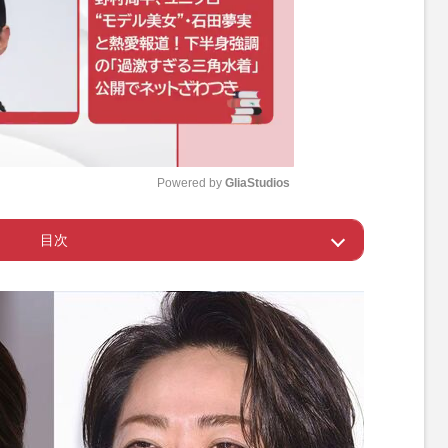
Powered by 
GliaStudios
目次
M
u
際報道の田中みな実、こじらせ“恋愛観”に「うまく
t
憶測飛び交う番組内の発言
e
中みな実の破局報道に落胆の声も「話題作りのダミ
憶測と“束縛愛”の行方
ラストライブですれ違い？“束縛”で破局報道にモヤモ
中みな実、交際は続いていた！