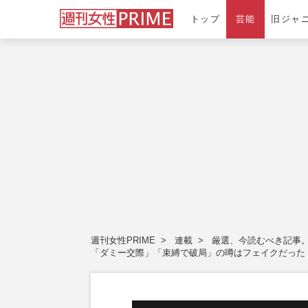
トップ
芸能
旧ジャ
週刊女性PRIME
連載
厳選、今読むべき記事
「ダミー交際」「束縛で破局」の噂はフェイクだった