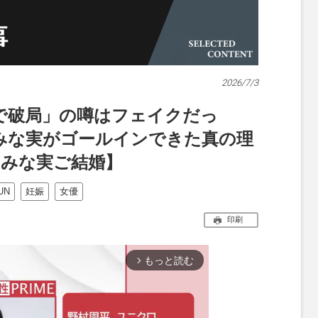
2026/7/3
で破局」の噂はフェイクだっ
みな実がゴールインできた真の理
中みな実ご結婚】
UN
妊娠
女優
印刷
もっと読む
arrow_forward_ios