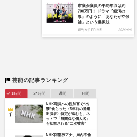
芸能の記事ランキング
1時間
24時間
週間
月間
NHK職員への性加害で“出
禁”食らった〈5年前の番組
出演者〉特定が進むも、ネ
ットで「無関係な個人名」
も拡散される“二次被害”
NHK阿部渉アナ、局内不倫