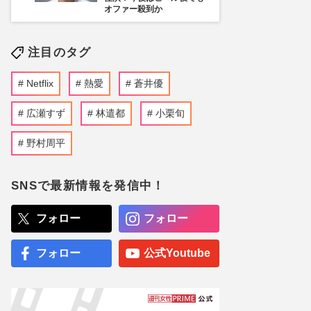
オファー殺到か
注目のタグ
Netflix
熱愛
蒼井優
広瀬すず
林遣都
小栗旬
野村周平
SNSで最新情報を発信中！
フォロー
フォロー
フォロー
公式Youtube