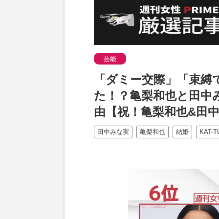
芸能
「ダミー交際」「束縛
た！？亀梨和也と田中
由【祝！亀梨和也&田
田中みな実
亀梨和也
結婚
KAT-T