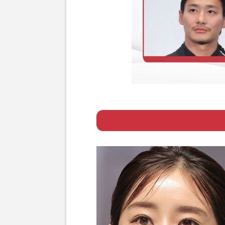
ー 亀梨和也と交
いってないの？」
ー 亀梨和也＆田
Page 1
ー交際」飛び交う
ー KAT-TUN
ヤ…亀梨和也と田