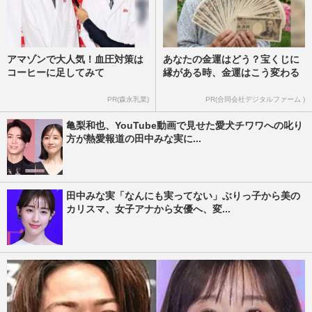
アマゾンで大人気！血圧対策は
あなたの金運はどう？宝くじに
コーヒーに足してみて
縁がある時、金運はこう変わる
PR(森永乳業)
PR(合同会社デジタルファーム )
亀梨和也、YouTube動画で見せた愛犬チワワへの叱り
方が熱愛報道の田中みな実に...
田中みな実「なんにも実ってない」ぶりっ子から美の
カリスマ、女子アナから女優へ、変...