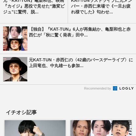
元『KAT-TUN』亀梨和也、映画
KAT-TUNラストライブに元メン
『カイジ』悪役で見せた“激変ビ
バー・赤西仁来場で《一旦お疲
ジュ”に驚愕、脱...
れ様でした》匂わせ...
【独自】『KAT-TUN』6人が再集結か、亀梨和也と赤
西仁が「秋に驚く発表」田中...
元KAT-TUN・赤西仁の〈42歳のバースデーライブ〉に
上田竜也、中丸雄一も参加...
Recommended by
イチオシ記事