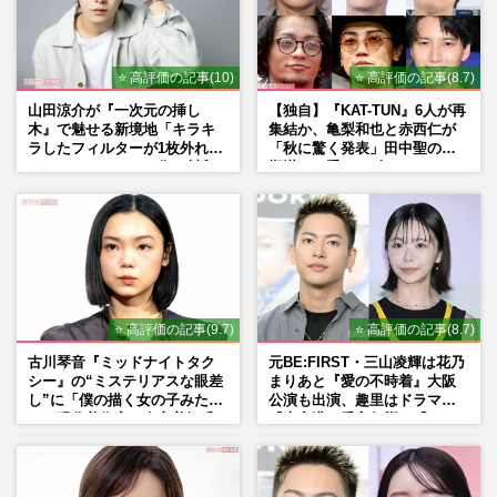
⭐ 高評価の記事(10)
⭐ 高評価の記事(8.7)
山田涼介が『一次元の挿し
【独自】『KAT-TUN』6人が再
木』で魅せる新境地「キラキ
集結か、亀梨和也と赤西仁が
ラしたフィルターが1枚外れて
「秋に驚く発表」田中聖の刑
くれたら」アイドル像を封印
期満了と重なる“匂わせ”では
した覚悟
ない理由
⭐ 高評価の記事(9.7)
⭐ 高評価の記事(8.7)
古川琴音『ミッドナイトタク
元BE:FIRST・三山凌輝は花乃
シー』の“ミステリアスな眼差
まりあと『愛の不時着』大阪
し”に「僕の描く女の子みた
公演も出演、趣里はドラマ
い」現代美術家・奈良美智氏
『大空港』番宣行脚に「メン
もSNSで“公認”
タル強すぎ」の実情