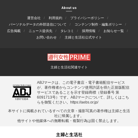
About us
運営会社
利用規約
プライバシーポリシー
パーソナルデータの外部送信について
コンテンツ制作・編集ポリシー
広告掲載
ニュース提供先
タレコミ
採用情報
お知らせ一覧
お問い合わせ
主婦と生活社公式サイト
主婦と生活社関連サイト
ABJマークは、この電子書店・電子書籍配信サービス
が、著作権者からコンテンツ使用許諾を得た正規版配信
サービスであることを示す登録商標（登録番号 第
6091713号）です。ABJマークについて、詳しくはこち
らを御覧ください。
https://aebs.or.jp/
本サイトに掲載されているすべての⽂章・撮影写真の著作権は主婦と⽣活
社に帰属します。
他サイトや他媒体への無断転載・複製⾏為は固く禁⽌します。