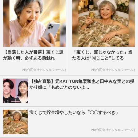
【当選した人が暴露】宝くじ運
「宝くじ、運じゃなかった」当
が動く時、必ずある前触れ
たる人は“同じこと”してる
PR(合同会社デジタルファーム )
PR(合同会社デジタルファーム )
【独占直撃】元KAT-TUN亀梨和也と田中みな実との授
かり婚に「もめごとのないよ...
宝くじで貯金増やしたいなら「〇〇するべき」
PR(合同会社デジタルファーム )