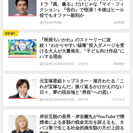
ドラ『風、薫る』だけじゃな『マイ・フィ
クション』『告白』で怪演！今後はヒール
役でもオファー殺到か
週刊女性PRIME
6時間前
『映画ちいかわ』のストーリーに波
紋！“わかりやすい猛毒”投入ダメージを受
ける大人が大量発生、“子ども向け作品”に
ハマる理由
週刊女性2026年8月18日・25日号
8時間前
元宝塚星組トップスター・湖月わたる「こ
れが宝塚なんだ」振り返るかけがえのない
日々、夢の現在地と“男役”への思い
週刊女性2026年8月18日・25日号
2026/8/8
岸谷五朗の長男・岸谷蘭丸がYouTubeで喫
煙者による多額の税金支出を訴えるも、タ
バコ害で生じる社会的損失額の方が上回る