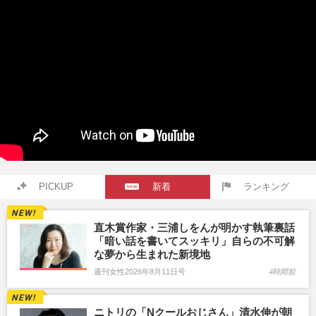
PICKUP
新着
ランキング
直木賞作家・三浦しをんが明かす執筆裏話
「暗い話を書いてスッキリ」自らの不可解
な夢から生まれた新境地
週刊女性2026年8月11日号
4時間前
ニトリの「Nクールおじさん」清水伸が朝