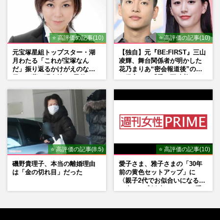
⭐ 高評価の記事(10)
⭐ 高評価の記事(10)
元宝塚星組トップスター・湖
【独自】元『BE:FIRST』三山
月わたる「これが宝塚なん
凌輝、舞台関係者が明かした
だ」振り返るかけがえのない
花乃まりあ“密会報道後”の呆
日々、夢の現在地と“男役”へ
れ発言と、『愛の不時着』の
の思い
劇場が答えた共演舞台の行方
⭐ 高評価の記事(8.5)
⭐ 高評価の記事(10)
磯野貴理子、本当の離婚理由
愛子さま、雅子さまの「30年
は「金の切れ目」だった
前の黄色セットアップ」に
〈親子2代でお似合いになる〉
の声、ご成婚時のドレスも手
がけた森英恵さんとの絆