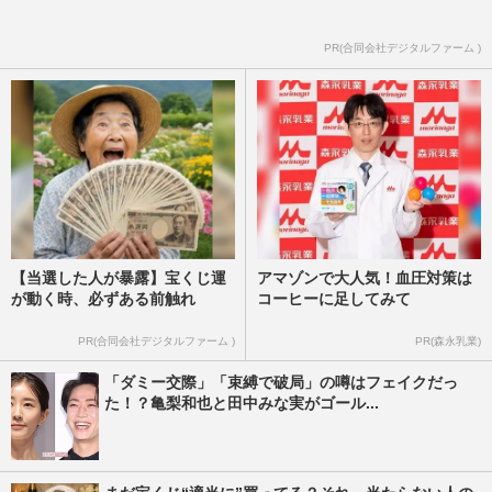
PR(合同会社デジタルファーム )
【当選した人が暴露】宝くじ運
アマゾンで大人気！血圧対策は
が動く時、必ずある前触れ
コーヒーに足してみて
PR(合同会社デジタルファーム )
PR(森永乳業)
「ダミー交際」「束縛で破局」の噂はフェイクだっ
た！？亀梨和也と田中みな実がゴール...