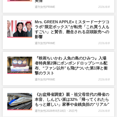
実情
週刊女性PRIME
2026/8/8
Mrs. GREEN APPLE×ミスタードーナツコ
ラボ“限定ボックス”が転売「これ買う人も
すごい」と賛否、懸念される店頭販売への
影響
週刊女性PRIME
2026/8/8
『映画ちいかわ 人魚の島のひみつ』入場
者特典第2弾にボンボンドロップシール配
布、“ファン以外”も飛びついた第1弾と衝
撃のラスト
週刊女性PRIME
2026/8/8
《お盆帰省調査》親・祖父母世代の帰省の
本音、しんどい派は32%「帰ってくれたら
もっと嬉しい」家事や金銭負担の“リアル”
週刊女性2026年8月18日・25日号
2026/8/8