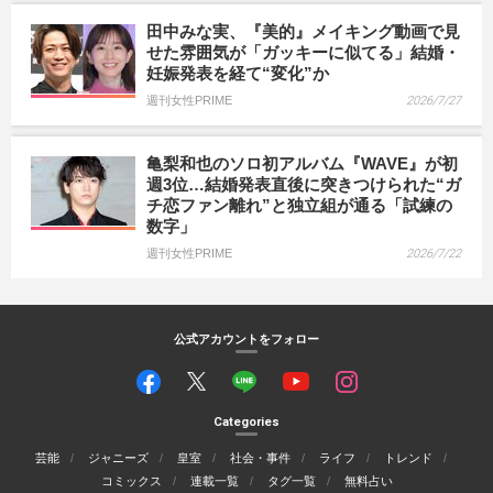
田中みな実、『美的』メイキング動画で見
せた雰囲気が「ガッキーに似てる」結婚・
妊娠発表を経て“変化”か
週刊女性PRIME
2026/7/27
亀梨和也のソロ初アルバム『WAVE』が初
週3位…結婚発表直後に突きつけられた“ガ
チ恋ファン離れ”と独立組が通る「試練の
数字」
週刊女性PRIME
2026/7/22
公式アカウントをフォロー
Categories
芸能
ジャニーズ
皇室
社会・事件
ライフ
トレンド
コミックス
連載一覧
タグ一覧
無料占い