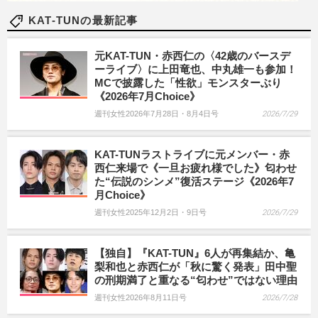
KAT-TUNの最新記事
元KAT-TUN・赤西仁の〈42歳のバースデ
ーライブ〉に上田竜也、中丸雄一も参加！
MCで披露した「性欲」モンスターぶり
《2026年7月Choice》
週刊女性2026年7月28日・8月4日号
2026/7/29
KAT-TUNラストライブに元メンバー・赤
西仁来場で《一旦お疲れ様でした》匂わせ
た“伝説のシンメ”復活ステージ《2026年7
月Choice》
週刊女性2025年12月2日・9日号
2026/7/29
【独自】『KAT-TUN』6人が再集結か、亀
梨和也と赤西仁が「秋に驚く発表」田中聖
の刑期満了と重なる“匂わせ”ではない理由
週刊女性2026年8月11日号
2026/7/28