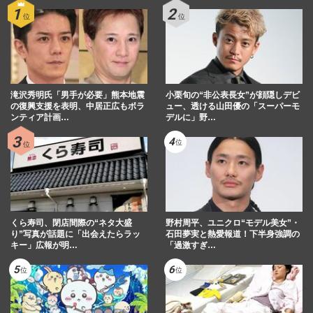
滝沢秀明氏「男手が必要」熊本地震
小栗旬の“非公表長女”が顔隠しデビ
の復興支援を表明、中居正広もボラ
ュー、透ける山田優の「スーパーモ
ンティア計画…
デルに」野…
くら寿司、閉店間際の“ネタ大盛
野村周平、ユニクロ“モデル美女”・
り”写真が話題に「出会えたらラッ
石田夢実と熱愛報道！下半身強調の
キー」広報が明…
「過激すぎ…