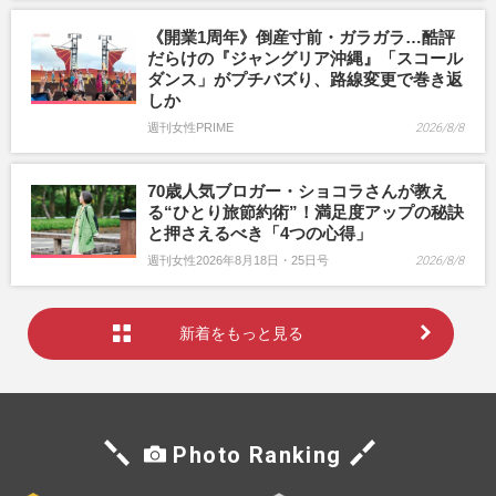
《開業1周年》倒産寸前・ガラガラ…酷評
だらけの『ジャングリア沖縄』「スコール
ダンス」がプチバズり、路線変更で巻き返
しか
週刊女性PRIME
2026/8/8
70歳人気ブロガー・ショコラさんが教え
る“ひとり旅節約術”！満足度アップの秘訣
と押さえるべき「4つの心得」
週刊女性2026年8月18日・25日号
2026/8/8
新着をもっと見る
Photo Ranking