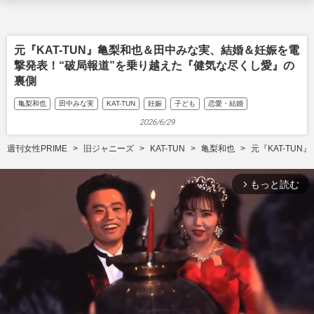
元『KAT-TUN』亀梨和也＆田中みな実、結婚＆妊娠を電
撃発表！“破局報道”を乗り越えた『健気な尽くし愛』の
裏側
亀梨和也
田中みな実
KAT-TUN
妊娠
子ども
恋愛・結婚
2026/6/29
週刊女性PRIME
旧ジャニーズ
KAT-TUN
亀梨和也
元『KAT-TU
もっと読む
arrow_forward_ios