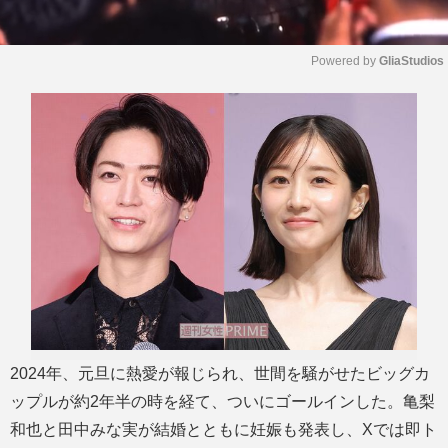
Powered by 
GliaStudios
M
u
t
e
2024年、元旦に熱愛が報じられ、世間を騒がせたビッグカ
ップルが約2年半の時を経て、ついにゴールインした。亀梨
和也と田中みな実が結婚とともに妊娠も発表し、Xでは即ト