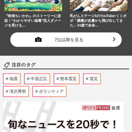
『映画ちいかわ』のストーリーに波
乳がんステージ4のYouTuberミミポ
紋！“わかりやすい猛毒”投入ダメー
ポ「腫瘍が皮膚から飛び出してき
ジを受ける…
た」34歳で余命…
7位以降を見る
注目のタグ
地震
中居正広
熊本震災
震災
滝沢秀明
ボランティア