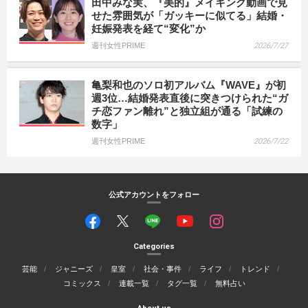
田中みな実、『美的』メイキング動画で見
せた雰囲気が「ガッキーに似てる」結婚・
妊娠発表を経て“変化”か
週刊女性PRIME
2026/7/27
亀梨和也のソロ初アルバム『WAVE』が初
週3位…結婚発表直後に突きつけられた“ガ
チ恋ファン離れ”と独立組が通る「試練の
数字」
週刊女性PRIME
2026/7/22
公式アカウントをフォロー
Categories
芸能
ジャニーズ
皇室
社会・事件
ライフ
トレンド
コミックス
連載一覧
タグ一覧
無料占い