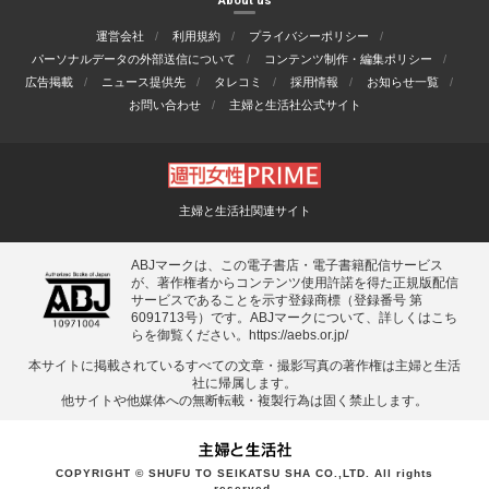
About us
運営会社
利用規約
プライバシーポリシー
パーソナルデータの外部送信について
コンテンツ制作・編集ポリシー
広告掲載
ニュース提供先
タレコミ
採用情報
お知らせ一覧
お問い合わせ
主婦と生活社公式サイト
主婦と生活社関連サイト
ABJマークは、この電子書店・電子書籍配信サービス
が、著作権者からコンテンツ使用許諾を得た正規版配信
サービスであることを示す登録商標（登録番号 第
6091713号）です。ABJマークについて、詳しくはこち
らを御覧ください。
https://aebs.or.jp/
本サイトに掲載されているすべての⽂章・撮影写真の著作権は主婦と⽣活
社に帰属します。
他サイトや他媒体への無断転載・複製⾏為は固く禁⽌します。
COPYRIGHT © SHUFU TO SEIKATSU SHA CO.,LTD. All rights
reserved.