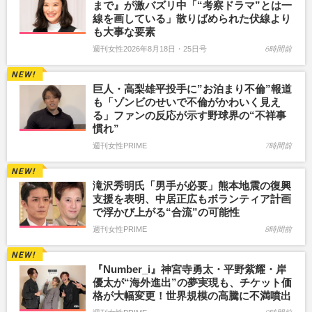
まで』が激バズリ中「“考察ドラマ”とは一
線を画している」散りばめられた伏線より
も大事な要素
週刊女性2026年8月18日・25日号
6時間前
巨人・高梨雄平投手に”お泊まり不倫”報道
も「ゾンビのせいで不倫がかわいく見え
る」ファンの反応が示す野球界の“不祥事
慣れ”
週刊女性PRIME
7時間前
滝沢秀明氏「男手が必要」熊本地震の復興
支援を表明、中居正広もボランティア計画
で浮かび上がる“合流”の可能性
週刊女性PRIME
8時間前
『Number_i』神宮寺勇太・平野紫耀・岸
優太が“海外進出”の夢実現も、チケット価
格が大幅変更！世界規模の高騰に不満噴出