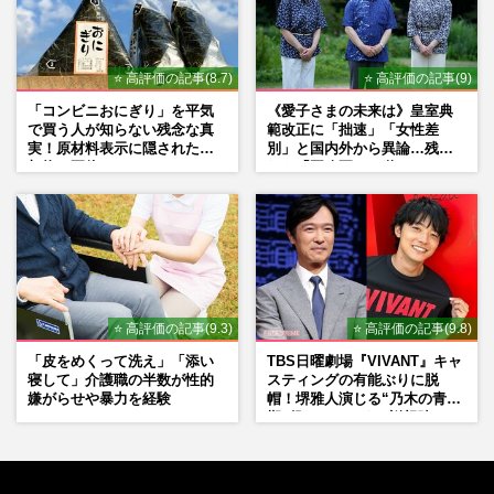
⭐ 高評価の記事(8.7)
⭐ 高評価の記事(9)
「コンビニおにぎり」を平気
《愛子さまの未来は》皇室典
で買う人が知らない残念な真
範改正に「拙速」「女性差
実！原材料表示に隠された添
別」と国内外から異論…残さ
加物の正体
れた「再改正」の道
⭐ 高評価の記事(9.3)
⭐ 高評価の記事(9.8)
「皮をめくって洗え」「添い
TBS日曜劇場『VIVANT』キャ
寝して」介護職の半数が性的
スティングの有能ぶりに脱
嫌がらせや暴力を経験
帽！堺雅人演じる“乃木の青年
期”役は、そっくり説根強い
Mr.Children桜井和寿のバンド
マン長男・櫻井海音だった