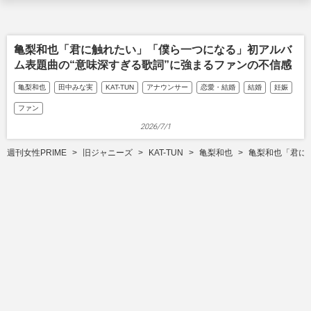
亀梨和也「君に触れたい」「僕ら一つになる」初アルバ
ム表題曲の“意味深すぎる歌詞”に強まるファンの不信感
亀梨和也
田中みな実
KAT-TUN
アナウンサー
恋愛・結婚
結婚
妊娠
ファン
2026/7/1
週刊女性PRIME
旧ジャニーズ
KAT-TUN
亀梨和也
亀梨和也「君に