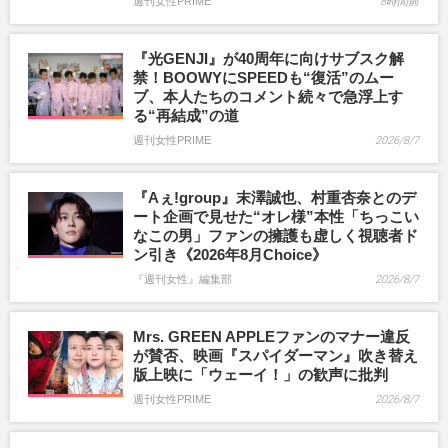
週刊女性PRIME
8時間前
『光GENJI』が40周年に向けサブスク解
禁！BOOWYにSPEEDも“復活”のムー
ブ、本人たちのコメント続々で急浮上す
る“再結成”の道
週刊女性PRIME
2026/8/7
『Aぇ!group』末澤誠也、村重杏奈とのデ
ート企画で見せた“オレ様”本性「ちっこい
なこの男」ファンの擁護も虚しく視聴者ド
ン引き《2026年8月Choice》
『週刊女性』編集部
2026/8/7
Mrs. GREEN APPLEファンのマナー違反
が賛否、映画『スパイダーマン』吹き替え
版上映に「ウェーイ！」の歓声に批判
週刊女性PRIME
2026/8/7