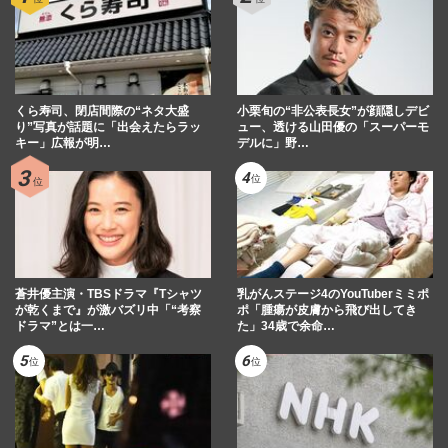
くら寿司、閉店間際の“ネタ大盛
小栗旬の“非公表長女”が顔隠しデビ
り”写真が話題に「出会えたらラッ
ュー、透ける山田優の「スーパーモ
キー」広報が明…
デルに」野…
蒼井優主演・TBSドラマ『Tシャツ
乳がんステージ4のYouTuberミミポ
が乾くまで』が激バズリ中「“考察
ポ「腫瘍が皮膚から飛び出してき
ドラマ”とは一…
た」34歳で余命…