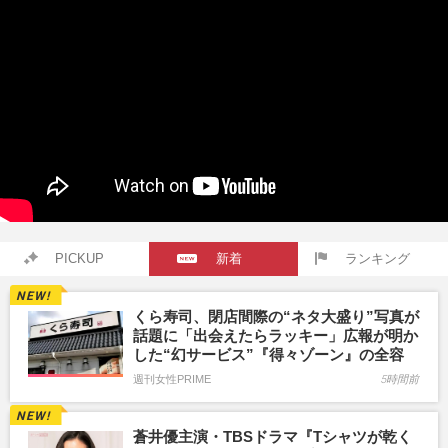
PICKUP
新着
ランキング
くら寿司、閉店間際の“ネタ大盛り”写真が
話題に「出会えたらラッキー」広報が明か
した“幻サービス”『得々ゾーン』の全容
週刊女性PRIME
5時間前
蒼井優主演・TBSドラマ『Tシャツが乾く