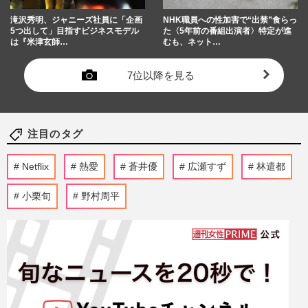
滝沢秀明、ジャニーズ社員に「企画
NHK職員への性加害で“出禁”食らっ
5つ出して」目指すビジネスモデル
た〈5年前の番組出演者〉特定が進
は『米津玄師…
むも、ネット…
7位以降を見る
注目のタグ
Netflix
熱愛
蒼井優
広瀬すず
林遣都
小栗旬
野村周平