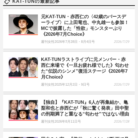
KAT-TUNの最新記事
元KAT-TUN・赤西仁の〈42歳のバースデ
ーライブ〉に上田竜也、中丸雄一も参加！
MCで披露した「性欲」モンスターぶり
《2026年7月Choice》
週刊女性2026年7月28日・8月4日号
2026/7/29
KAT-TUNラストライブに元メンバー・赤
西仁来場で《一旦お疲れ様でした》匂わせ
た“伝説のシンメ”復活ステージ《2026年7
月Choice》
週刊女性2025年12月2日・9日号
2026/7/29
【独自】『KAT-TUN』6人が再集結か、亀
梨和也と赤西仁が「秋に驚く発表」田中聖
の刑期満了と重なる“匂わせ”ではない理由
週刊女性2026年8月11日号
2026/7/28