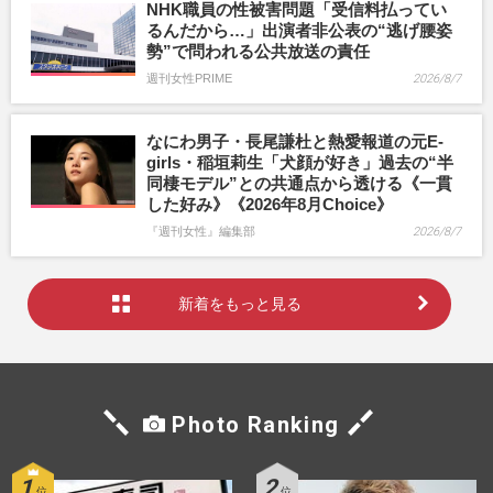
NHK職員の性被害問題「受信料払ってい
るんだから…」出演者非公表の“逃げ腰姿
勢”で問われる公共放送の責任
週刊女性PRIME
2026/8/7
なにわ男子・長尾謙杜と熱愛報道の元E-
girls・稲垣莉生「犬顔が好き」過去の“半
同棲モデル”との共通点から透ける《一貫
した好み》《2026年8月Choice》
『週刊女性』編集部
2026/8/7
新着をもっと見る
Photo Ranking