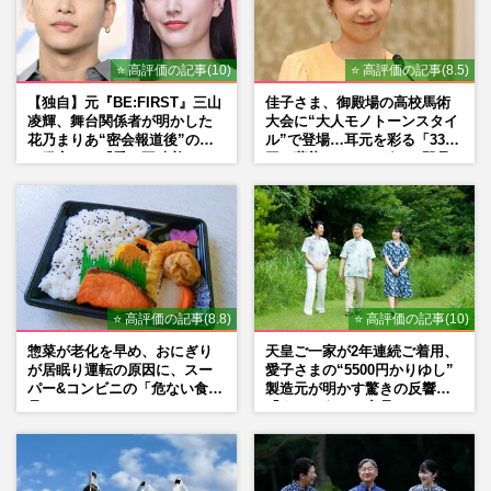
⭐ 高評価の記事(10)
⭐ 高評価の記事(8.5)
【独自】元『BE:FIRST』三山
佳子さま、御殿場の高校馬術
凌輝、舞台関係者が明かした
大会に“大人モノトーンスタイ
花乃まりあ“密会報道後”の呆
ル”で登場…耳元を彩る「3300
れ発言と、『愛の不時着』の
円の藍染イヤリング」は即品
劇場が答えた共演舞台の行方
薄に
⭐ 高評価の記事(8.8)
⭐ 高評価の記事(10)
惣菜が老化を早め、おにぎり
天皇ご一家が2年連続ご着用、
が居眠り運転の原因に、スー
愛子さまの“5500円かりゆし”
パー&コンビニの「危ない食
製造元が明かす驚きの反響
品」
「まさかうちの商品とは…」