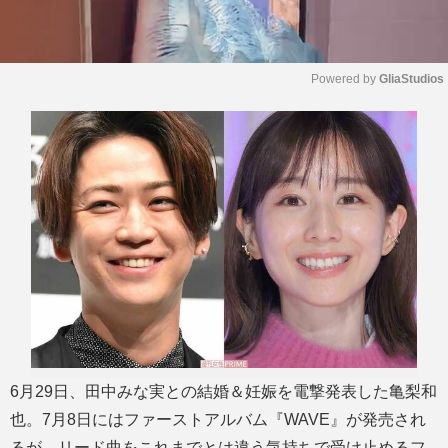
Powered by 
GliaStudios
M
u
t
e
6月29日、田中みな実との結婚＆妊娠を電撃発表した亀梨和
也。7月8日にはファーストアルバム『WAVE』が発売され
るが、リード曲をこれまでとは違う気持ちで受け止めるフ