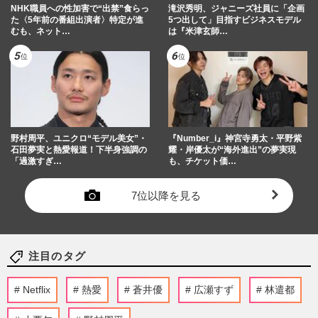
NHK職員への性加害で“出禁”食らっ
滝沢秀明、ジャニーズ社員に「企画
た〈5年前の番組出演者〉特定が進
5つ出して」目指すビジネスモデル
むも、ネット…
は『米津玄師…
野村周平、ユニクロ“モデル美女”・
『Number_i』神宮寺勇太・平野紫
石田夢実と熱愛報道！下半身強調の
耀・岸優太が“海外進出”の夢実現
「過激すぎ…
も、チケット価…
7位以降を見る
注目のタグ
Netflix
熱愛
蒼井優
広瀬すず
林遣都