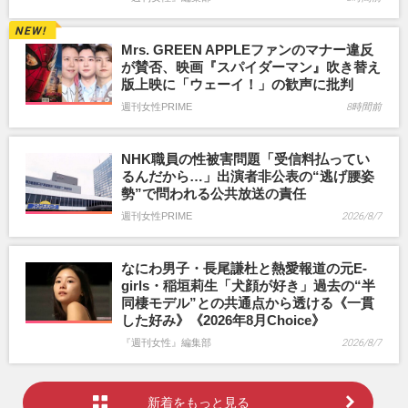
Mrs. GREEN APPLEファンのマナー違反
が賛否、映画『スパイダーマン』吹き替え
版上映に「ウェーイ！」の歓声に批判
週刊女性PRIME
8時間前
NHK職員の性被害問題「受信料払ってい
るんだから…」出演者非公表の“逃げ腰姿
勢”で問われる公共放送の責任
週刊女性PRIME
2026/8/7
なにわ男子・長尾謙杜と熱愛報道の元E-
girls・稲垣莉生「犬顔が好き」過去の“半
同棲モデル”との共通点から透ける《一貫
した好み》《2026年8月Choice》
『週刊女性』編集部
2026/8/7
新着をもっと見る