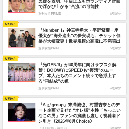
支援を表明、中居正広もボランティア計画
で浮かび上がる“合流”の可能性
週刊女性PRIME
6時間前
『Number_i』神宮寺勇太・平野紫耀・岸
優太が“海外進出”の夢実現も、チケット価
格が大幅変更！世界規模の高騰に不満噴出
週刊女性PRIME
6時間前
『光GENJI』が40周年に向けサブスク解
禁！BOOWYにSPEEDも“復活”のムー
ブ、本人たちのコメント続々で急浮上す
る“再結成”の道
週刊女性PRIME
7時間前
『Aぇ!group』末澤誠也、村重杏奈とのデ
ート企画で見せた“オレ様”本性「ちっこい
なこの男」ファンの擁護も虚しく視聴者ド
ン引き《2026年8月Choice》
『週刊女性』編集部
8時間前