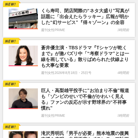
くら寿司、閉店間際の“ネタ大盛り”写真が
話題に「出会えたらラッキー」広報が明か
した“幻サービス”『得々ゾーン』の全容
週刊女性PRIME
3時間前
蒼井優主演・TBSドラマ『Tシャツが乾く
まで』が激バズリ中「“考察ドラマ”とは一
線を画している」散りばめられた伏線より
も大事な要素
週刊女性2026年8月18日・25日号
4時間前
巨人・高梨雄平投手に”お泊まり不倫”報道
も「ゾンビのせいで不倫がかわいく見え
る」ファンの反応が示す野球界の“不祥事
慣れ”
週刊女性PRIME
5時間前
滝沢秀明氏「男手が必要」熊本地震の復興