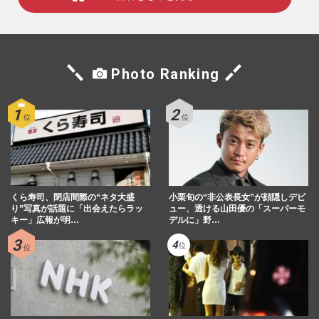
Photo Ranking
くら寿司、閉店間際の“ネタ大盛
小栗旬の“非公表長女”が顔隠しデビ
り”写真が話題に「出会えたらラッ
ュー、透ける山田優の「スーパーモ
キー」広報が明…
デルに」野…