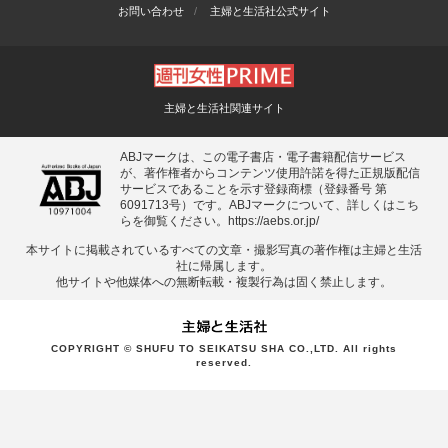
お問い合わせ
主婦と生活社公式サイト
主婦と生活社関連サイト
ABJマークは、この電子書店・電子書籍配信サービス
が、著作権者からコンテンツ使用許諾を得た正規版配信
サービスであることを示す登録商標（登録番号 第
6091713号）です。ABJマークについて、詳しくはこち
らを御覧ください。
https://aebs.or.jp/
本サイトに掲載されているすべての⽂章・撮影写真の著作権は主婦と⽣活
社に帰属します。
他サイトや他媒体への無断転載・複製⾏為は固く禁⽌します。
COPYRIGHT © SHUFU TO SEIKATSU SHA CO.,LTD. All rights
reserved.