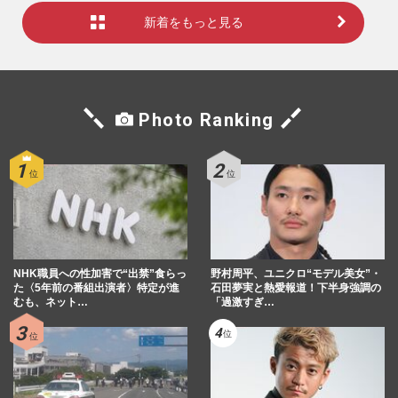
新着をもっと見る
Photo Ranking
NHK職員への性加害で“出禁”食らっ
野村周平、ユニクロ“モデル美女”・
た〈5年前の番組出演者〉特定が進
石田夢実と熱愛報道！下半身強調の
むも、ネット…
「過激すぎ…