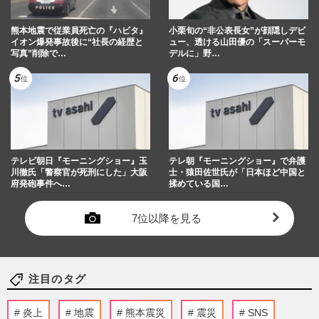
熊本地震で従業員死亡の『ハビタ』
小栗旬の“非公表長女”が顔隠しデビ
イオン爆発事故後に“社長の経歴と
ュー、透ける山田優の「スーパーモ
写真”削除で…
デルに」野…
テレビ朝日『モーニングショー』玉
テレ朝『モーニングショー』で弁護
川徹氏「警察官が死刑にした」大阪
士・猿田佐世氏が「日本ほど中国と
府発砲事件へ…
揉めている国…
7位以降を見る
注目のタグ
炎上
地震
熊本震災
震災
SNS