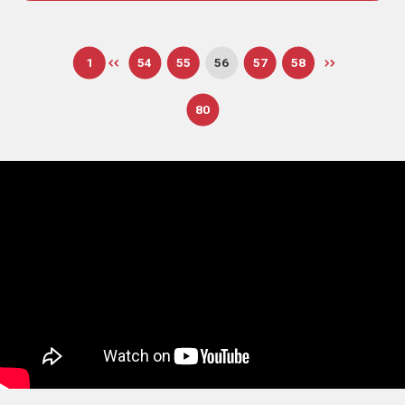
1
54
55
56
57
58
80