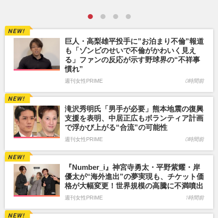
巨人・高梨雄平投手に”お泊まり不倫”報道
も「ゾンビのせいで不倫がかわいく見え
る」ファンの反応が示す野球界の“不祥事
慣れ”
週刊女性PRIME
0時間前
滝沢秀明氏「男手が必要」熊本地震の復興
支援を表明、中居正広もボランティア計画
で浮かび上がる“合流”の可能性
週刊女性PRIME
0時間前
『Number_i』神宮寺勇太・平野紫耀・岸
優太が“海外進出”の夢実現も、チケット価
格が大幅変更！世界規模の高騰に不満噴出
週刊女性PRIME
1時間前