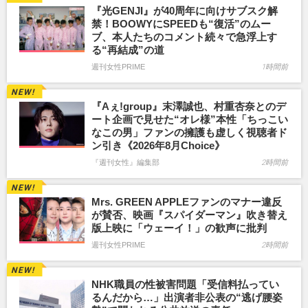
『光GENJI』が40周年に向けサブスク解
禁！BOOWYにSPEEDも“復活”のムー
ブ、本人たちのコメント続々で急浮上す
る“再結成”の道
週刊女性PRIME
1時間前
『Aぇ!group』末澤誠也、村重杏奈とのデ
ート企画で見せた“オレ様”本性「ちっこい
なこの男」ファンの擁護も虚しく視聴者ド
ン引き《2026年8月Choice》
『週刊女性』編集部
2時間前
Mrs. GREEN APPLEファンのマナー違反
が賛否、映画『スパイダーマン』吹き替え
版上映に「ウェーイ！」の歓声に批判
週刊女性PRIME
2時間前
NHK職員の性被害問題「受信料払ってい
るんだから…」出演者非公表の“逃げ腰姿