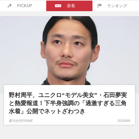
PICKUP
新着
ランキング
野村周平、ユニクロ“モデル美女”・石田夢実
と熱愛報道！下半身強調の「過激すぎる三角
水着」公開でネットざわつき
週刊女性PRIME
2026/8/6