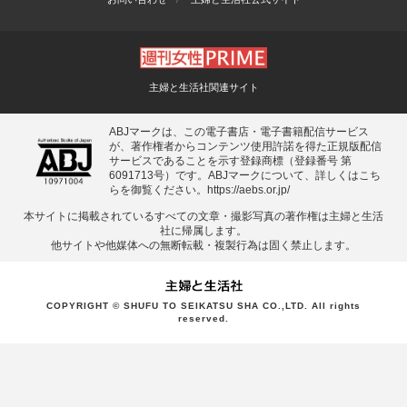
主婦と生活社関連サイト
ABJマークは、この電子書店・電子書籍配信サービス
が、著作権者からコンテンツ使用許諾を得た正規版配信
サービスであることを示す登録商標（登録番号 第
6091713号）です。ABJマークについて、詳しくはこち
らを御覧ください。
https://aebs.or.jp/
本サイトに掲載されているすべての⽂章・撮影写真の著作権は主婦と⽣活
社に帰属します。
他サイトや他媒体への無断転載・複製⾏為は固く禁⽌します。
COPYRIGHT © SHUFU TO SEIKATSU SHA CO.,LTD. All rights
reserved.