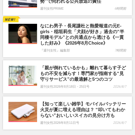
勢”で問われる公共放送の責任
週刊女性PRIME
6時間前
なにわ男子・長尾謙杜と熱愛報道の元E-
girls・稲垣莉生「犬顔が好き」過去の“半
同棲モデル”との共通点から透ける《一貫
した好み》《2026年8月Choice》
『週刊女性』編集部
7時間前
「親が倒れているかも」離れて暮らす子ど
もの不安を減らす！専門家が指南する“見
守りサービス”の最適解と5つのコツ
週刊女性2026年8月18日・25日号
2026/8/7
【知って楽しい雑学】モバイルバッテリー
火災が夏に増える理由は？ “叩いてもわか
らない”おいしいスイカの見分け方も
週刊女性2026年8月11日号
2026/8/7