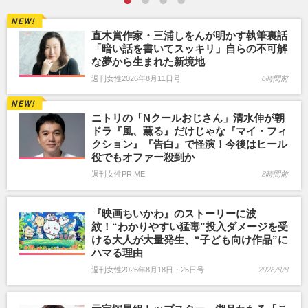
直木賞作家・三浦しをんが明かす執筆裏話
「暗い話を書いてスッキリ」自らの不可解
な夢から生まれた新境地
週刊女性2026年8月11日号
6時間前
ニトリの「Nクールおじさん」清水伸が朝
ドラ『風、薫る』だけじゃな『マイ・フィ
クション』『告白』で怪演！今後はヒール
役でもオファー殺到か
週刊女性PRIME
8時間前
『映画ちいかわ』のストーリーに波
紋！“わかりやすい猛毒”投入ダメージを受
ける大人が大量発生、“子ども向け作品”に
ハマる理由
週刊女性2026年8月18日・25日号
2026/8/8