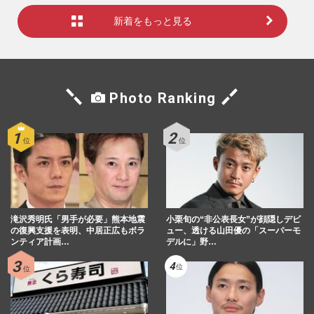
新着をもっと見る
Photo Ranking
滝沢秀明氏「男手が必要」熊本地震
小栗旬の“非公表長女”が顔隠しデビ
の復興支援を表明、中居正広もボラ
ュー、透ける山田優の「スーパーモ
ンティア計画…
デルに」野…