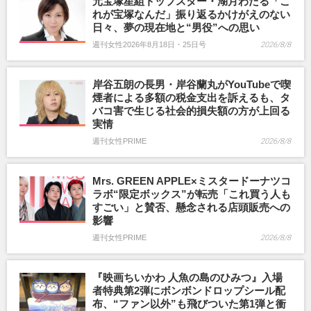
元宝塚星組トップスター・湖月わたる「こ
れが宝塚なんだ」振り返るかけがえのない
日々、夢の現在地と“男役”への思い
週刊女性2026年8月18日・25日号
2026/8/8
岸谷五朗の長男・岸谷蘭丸がYouTubeで喫
煙者による多額の税金支出を訴えるも、タ
バコ害で生じる社会的損失額の方が上回る
実情
週刊女性PRIME
2026/8/8
Mrs. GREEN APPLE×ミスタードーナツコ
ラボ“限定ボックス”が転売「これ買う人も
すごい」と賛否、懸念される店頭販売への
影響
週刊女性PRIME
2026/8/8
『映画ちいかわ 人魚の島のひみつ』入場
者特典第2弾にボンボンドロップシール配
布、“ファン以外”も飛びついた第1弾と衝