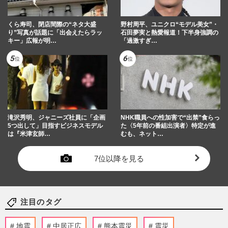
くら寿司、閉店間際の“ネタ大盛
野村周平、ユニクロ“モデル美女”・
り”写真が話題に「出会えたらラッ
石田夢実と熱愛報道！下半身強調の
キー」広報が明…
「過激すぎ…
滝沢秀明、ジャニーズ社員に「企画
NHK職員への性加害で“出禁”食らっ
5つ出して」目指すビジネスモデル
た〈5年前の番組出演者〉特定が進
は『米津玄師…
むも、ネット…
7位以降を見る
注目のタグ
地震
中居正広
熊本震災
震災