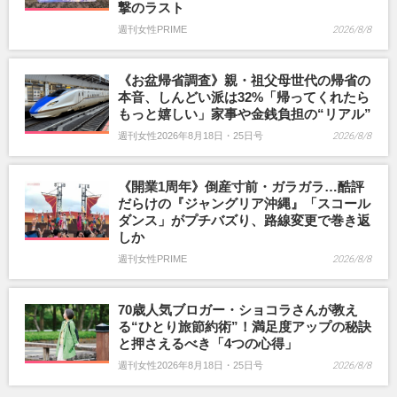
撃のラスト
週刊女性PRIME
2026/8/8
《お盆帰省調査》親・祖父母世代の帰省の
本音、しんどい派は32%「帰ってくれたら
もっと嬉しい」家事や金銭負担の“リアル”
週刊女性2026年8月18日・25日号
2026/8/8
《開業1周年》倒産寸前・ガラガラ…酷評
だらけの『ジャングリア沖縄』「スコール
ダンス」がプチバズり、路線変更で巻き返
しか
週刊女性PRIME
2026/8/8
70歳人気ブロガー・ショコラさんが教え
る“ひとり旅節約術”！満足度アップの秘訣
と押さえるべき「4つの心得」
週刊女性2026年8月18日・25日号
2026/8/8