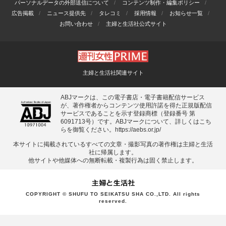
パーソナルデータの外部送信について
コンテンツ制作・編集ポリシー
広告掲載
ニュース提供先
タレコミ
採用情報
お知らせ一覧
お問い合わせ
主婦と生活社公式サイト
主婦と生活社関連サイト
ABJマークは、この電子書店・電子書籍配信サービス
が、著作権者からコンテンツ使用許諾を得た正規版配信
サービスであることを示す登録商標（登録番号 第
6091713号）です。ABJマークについて、詳しくはこち
らを御覧ください。
https://aebs.or.jp/
本サイトに掲載されているすべての⽂章・撮影写真の著作権は主婦と⽣活
社に帰属します。
他サイトや他媒体への無断転載・複製⾏為は固く禁⽌します。
COPYRIGHT © SHUFU TO SEIKATSU SHA CO.,LTD. All rights
reserved.