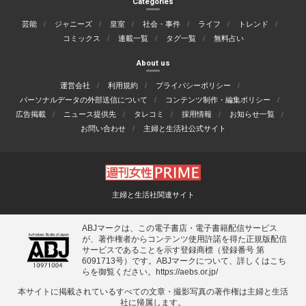
Categories
芸能
ジャニーズ
皇室
社会・事件
ライフ
トレンド
コミックス
連載一覧
タグ一覧
無料占い
About us
運営会社
利用規約
プライバシーポリシー
パーソナルデータの外部送信について
コンテンツ制作・編集ポリシー
広告掲載
ニュース提供先
タレコミ
採用情報
お知らせ一覧
お問い合わせ
主婦と生活社公式サイト
主婦と生活社関連サイト
ABJマークは、この電子書店・電子書籍配信サービス
が、著作権者からコンテンツ使用許諾を得た正規版配信
サービスであることを示す登録商標（登録番号 第
6091713号）です。ABJマークについて、詳しくはこち
らを御覧ください。
https://aebs.or.jp/
本サイトに掲載されているすべての⽂章・撮影写真の著作権は主婦と⽣活
社に帰属します。