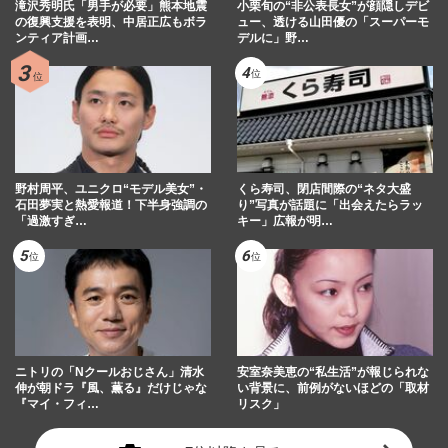
滝沢秀明氏「男手が必要」熊本地震
小栗旬の“非公表長女”が顔隠しデビ
の復興支援を表明、中居正広もボラ
ュー、透ける山田優の「スーパーモ
ンティア計画…
デルに」野…
野村周平、ユニクロ“モデル美女”・
くら寿司、閉店間際の“ネタ大盛
石田夢実と熱愛報道！下半身強調の
り”写真が話題に「出会えたらラッ
「過激すぎ…
キー」広報が明…
ニトリの「Nクールおじさん」清水
安室奈美恵の“私生活”が報じられな
伸が朝ドラ『風、薫る』だけじゃな
い背景に、前例がないほどの「取材
『マイ・フィ…
リスク」