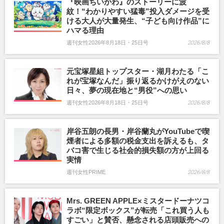
『映画ちいかわ』のストーリーに波
紋！“わかりやすい猛毒”投入ダメージを受
ける大人が大量発生、“子ども向け作品”に
ハマる理由
週刊女性2026年8月18日・25日号
2026/8/8
元宝塚星組トップスター・湖月わたる「こ
れが宝塚なんだ」振り返るかけがえのない
日々、夢の現在地と“男役”への思い
週刊女性2026年8月18日・25日号
2026/8/8
岸谷五朗の長男・岸谷蘭丸がYouTubeで喫
煙者による多額の税金支出を訴えるも、タ
バコ害で生じる社会的損失額の方が上回る
実情
週刊女性PRIME
2026/8/8
Mrs. GREEN APPLE×ミスタードーナツコ
ラボ“限定ボックス”が転売「これ買う人も
すごい」と賛否、懸念される店頭販売への