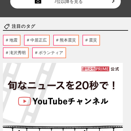
7位以降を見る
注目のタグ
地震
中居正広
熊本震災
震災
滝沢秀明
ボランティア