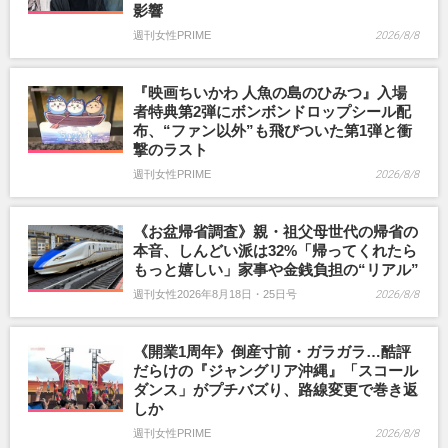
影響
週刊女性PRIME
2026/8/8
『映画ちいかわ 人魚の島のひみつ』入場
者特典第2弾にボンボンドロップシール配
布、“ファン以外”も飛びついた第1弾と衝
撃のラスト
週刊女性PRIME
2026/8/8
《お盆帰省調査》親・祖父母世代の帰省の
本音、しんどい派は32%「帰ってくれたら
もっと嬉しい」家事や金銭負担の“リアル”
週刊女性2026年8月18日・25日号
2026/8/8
《開業1周年》倒産寸前・ガラガラ…酷評
だらけの『ジャングリア沖縄』「スコール
ダンス」がプチバズり、路線変更で巻き返
しか
週刊女性PRIME
2026/8/8