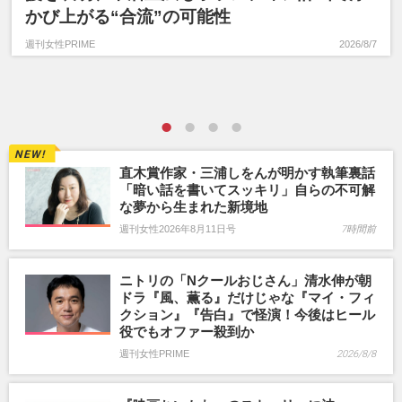
かび上がる“合流”の可能性
週刊女性PRIME
2026/8/7
直木賞作家・三浦しをんが明かす執筆裏話
「暗い話を書いてスッキリ」自らの不可解
な夢から生まれた新境地
週刊女性2026年8月11日号
7時間前
ニトリの「Nクールおじさん」清水伸が朝
ドラ『風、薫る』だけじゃな『マイ・フィ
クション』『告白』で怪演！今後はヒール
役でもオファー殺到か
週刊女性PRIME
2026/8/8