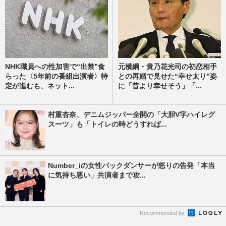
NHK職員への性加害で“出禁”食
元横綱・貴乃花光司の初恋相手
らった〈5年前の番組出演者〉特
との再婚で見せた“幸せ太り”姿
定が進むも、ネット...
に「昔より幸せそう」「...
村重杏奈、デニムジッパー全開の「大胆V字ハイレグ
スーツ」も「トイレの時どうすれば...
Number_iの女性バックダンサーが怒りの告発「本当
に気持ち悪い」共演者まで攻...
Recommended by