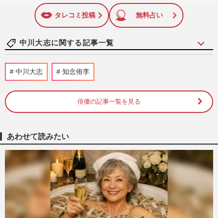
に追加
タレコミ投稿
無料占い
中川大志に関する記事一覧
【2026年】結婚しそうな芸能人カップル！
中川大志
知念侑李
有村架純＆高橋海人他、ランキング発表
週刊女性2026年1月6日・13日号
2025/12/31
俳優の記事一覧を見る
橋本環奈の主演映画『カラダ探し』続編
が“微妙”なスタート、『おむすび』以降進
あわせて読みたい
む“ハシカン離れ”はパワ…
週刊女性PRIME
2025/9/9
橋本環奈『帰れマンデー見っけ隊!!』で共
演者を圧倒する“豪快”言動に視聴者不快感
「中におっさんが入って…
週刊女性PRIME
2025/4/9