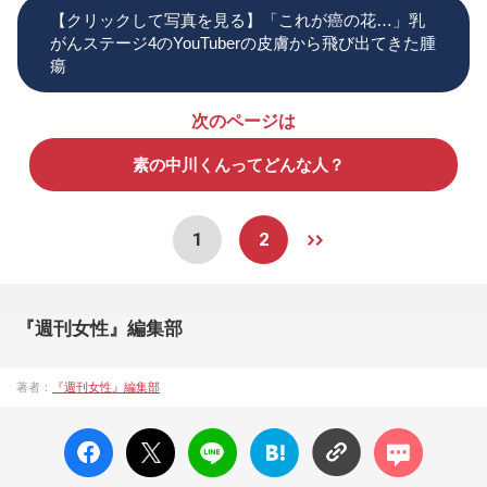
【クリックして写真を見る】「これが癌の花…」乳
がんステージ4のYouTuberの皮膚から飛び出てきた腫
瘍
次のページは
素の中川くんってどんな人？
1
2
『週刊女性』編集部
著者：
『週刊女性』編集部
facebo
X ポス
LINE
はてな
コメン
ok い
ト
ブック
ト
いね
マーク