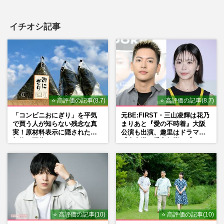
イチオシ記事
⭐ 高評価の記事(8.7)
⭐ 高評価の記事(8.7)
「コンビニおにぎり」を平気
元BE:FIRST・三山凌輝は花乃
で買う人が知らない残念な真
まりあと『愛の不時着』大阪
実！原材料表示に隠された添
公演も出演、趣里はドラマ
加物の正体
『大空港』番宣行脚に「メン
タル強すぎ」の実情
⭐ 高評価の記事(10)
⭐ 高評価の記事(10)