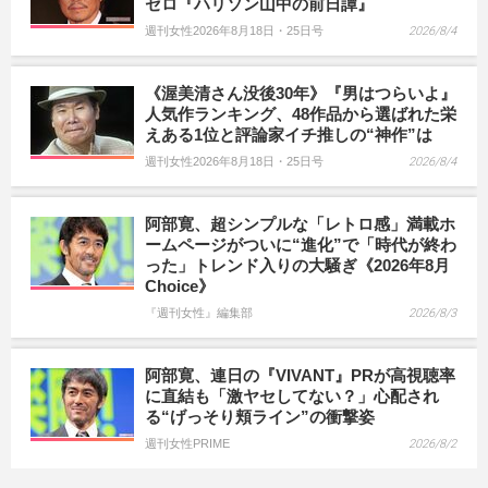
ゼロ『ハリソン山中の前日譚』
週刊女性2026年8月18日・25日号
2026/8/4
《渥美清さん没後30年》『男はつらいよ』
人気作ランキング、48作品から選ばれた栄
えある1位と評論家イチ推しの“神作”は
週刊女性2026年8月18日・25日号
2026/8/4
阿部寛、超シンプルな「レトロ感」満載ホ
ームページがついに“進化”で「時代が終わ
った」トレンド入りの大騒ぎ《2026年8月
Choice》
『週刊女性』編集部
2026/8/3
阿部寛、連日の『VIVANT』PRが高視聴率
に直結も「激ヤセしてない？」心配され
る“げっそり頬ライン”の衝撃姿
週刊女性PRIME
2026/8/2