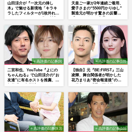
山田涼介が『一次元の挿し
天皇ご一家が2年連続ご着用、
木』で魅せる新境地「キラキ
愛子さまの“5500円かりゆし”
ラしたフィルターが1枚外れて
製造元が明かす驚きの反響
くれたら」アイドル像を封印
「まさかうちの商品とは…」
した覚悟
⭐ 高評価の記事(9)
⭐ 高評価の記事(10)
二宮和也、YouTube『よにの
【独自】元『BE:FIRST』三山
ちゃんねる』で山田涼介の“お
凌輝、舞台関係者が明かした
友達”に有名ホストを推薦、歌
花乃まりあ“密会報道後”の呆
舞伎町に“急接近”でファン
れ発言と、『愛の不時着』の
「関わらないで！」
劇場が答えた共演舞台の行方
⭐ 高評価の記事(9.3)
⭐ 高評価の記事(10)