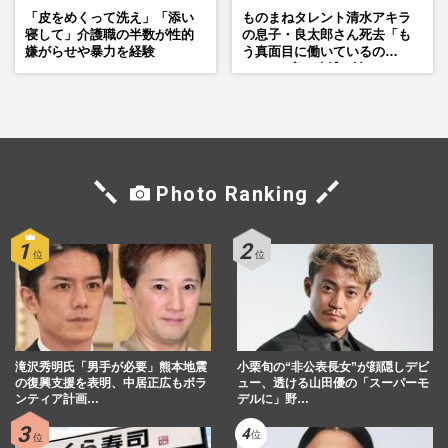
「皮をめくって洗え」「添い
ものまねタレント清水アキラ
寝して」介護職の半数が性的
の息子・良太郎さん死去「も
嫌がらせや暴力を経験
う真面目に働いているの
で」、2度の逮捕も諦めなかっ
た芸能界“波乱に満ちた37年”
Photo Ranking
滝沢秀明氏「男手が必要」熊本地震
小栗旬の“非公表長女”が顔隠しデビ
の復興支援を表明、中居正広もボラ
ュー、透ける山田優の「スーパーモ
ンティア計画…
デルに」野…