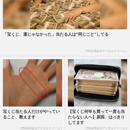
中川大志「誰かわからなかった」“修業
中”の金髪風激変にファン困惑、橋本環奈
が苦手な“イカつい人”化
週刊女性PRIME
2024/11/20
「宝くじ、運じゃなかった」当たる人は“同じこと”してる
橋本環奈、“パワハラ報道”で「居心地の悪
PR(合同会社デジタルファーム )
さ」懸念される「士気ダダ下がり」の朝ド
ラ『おむすび』長期ロケ
週刊女性PRIME
2024/11/5
宝くじ当たる人だけがやってい
【宝くじ何年も買って一度も当
ること、教えます
たらない人へ】原因、はっきり
してます
PR(合同会社デジタルファーム )
PR(合同会社デジタルファーム )