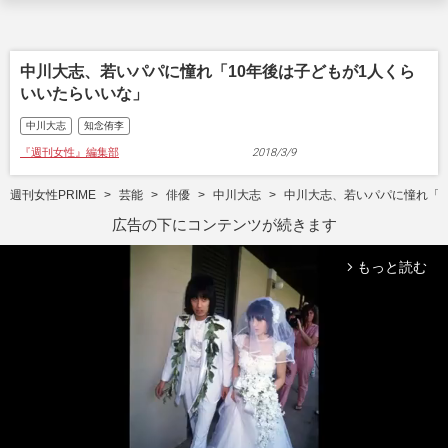
中川大志、若いパパに憧れ「10年後は子どもが1人くら
いいたらいいな」
中川大志
知念侑李
『週刊女性』編集部
2018/3/9
週刊女性PRIME
芸能
俳優
中川大志
中川大志、若いパパに憧れ「1
広告の下にコンテンツが続きます
もっと読む
arrow_forward_ios