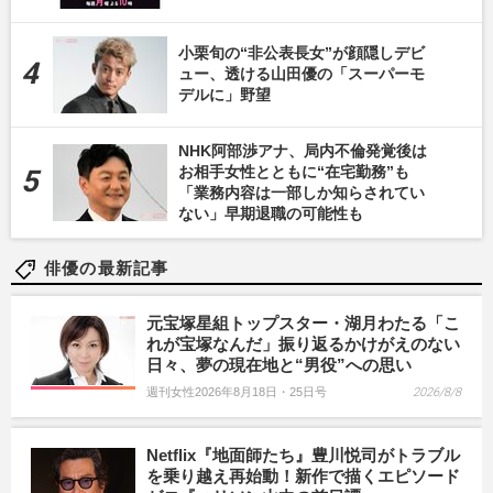
小栗旬の“非公表長女”が顔隠しデビ
ュー、透ける山田優の「スーパーモ
デルに」野望
NHK阿部渉アナ、局内不倫発覚後は
お相手女性とともに“在宅勤務”も
「業務内容は一部しか知らされてい
ない」早期退職の可能性も
俳優の最新記事
元宝塚星組トップスター・湖月わたる「こ
れが宝塚なんだ」振り返るかけがえのない
日々、夢の現在地と“男役”への思い
週刊女性2026年8月18日・25日号
2026/8/8
Netflix『地面師たち』豊川悦司がトラブル
を乗り越え再始動！新作で描くエピソード