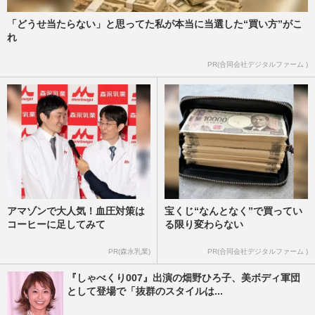
「どうせ当たらない」と思ってた私が本当に当選した“買い方”がこ
れ
PR(合同会社デジタルファーム )
アマゾンで大人気！血圧対策は
宝くじ“なんとなく”で買ってい
コーヒーに足してみて
る限り変わらない
PR(森永乳業)
PR(合同会社デジタルファーム )
『しゃべくり007』出演の畑野ひろ子、美ボディ軍団
として登場で「抜群のスタイルは...