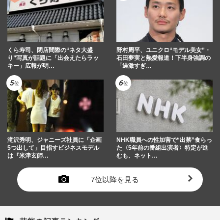
くら寿司、閉店間際の“ネタ大盛
野村周平、ユニクロ“モデル美女”・
り”写真が話題に「出会えたらラッ
石田夢実と熱愛報道！下半身強調の
キー」広報が明…
「過激すぎ…
滝沢秀明、ジャニーズ社員に「企画
NHK職員への性加害で“出禁”食らっ
5つ出して」目指すビジネスモデル
た〈5年前の番組出演者〉特定が進
は『米津玄師…
むも、ネット…
7位以降を見る