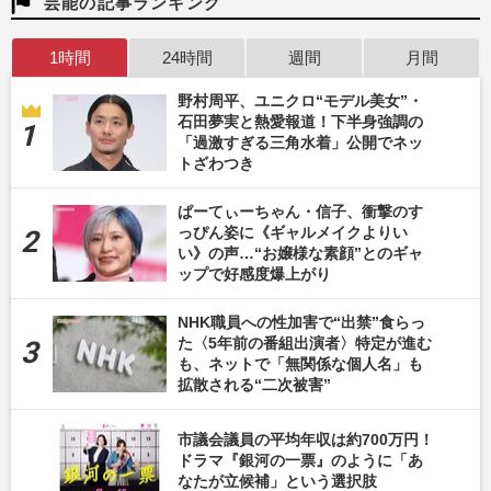
芸能の記事ランキング
1時間
24時間
週間
月間
野村周平、ユニクロ“モデル美女”・
石田夢実と熱愛報道！下半身強調の
「過激すぎる三角水着」公開でネッ
トざわつき
ぱーてぃーちゃん・信子、衝撃のす
っぴん姿に《ギャルメイクよりい
い》の声…“お嬢様な素顔”とのギャ
ップで好感度爆上がり
NHK職員への性加害で“出禁”食らっ
た〈5年前の番組出演者〉特定が進む
も、ネットで「無関係な個人名」も
拡散される“二次被害”
市議会議員の平均年収は約700万円！
ドラマ『銀河の一票』のように「あ
なたが立候補」という選択肢