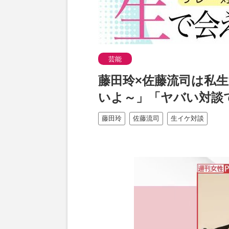
芸能
藤田玲×佐藤流司は私
いよ～」「ヤバい対談
藤田玲
佐藤流司
生イケ対談