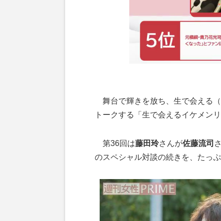
舞台で輝きを放ち、生で会える（
トークする「生で会えるイケメンリ
第36回は
藤田玲
さんが
佐藤流司
さ
のスペシャル対談の続きを、たっぷ