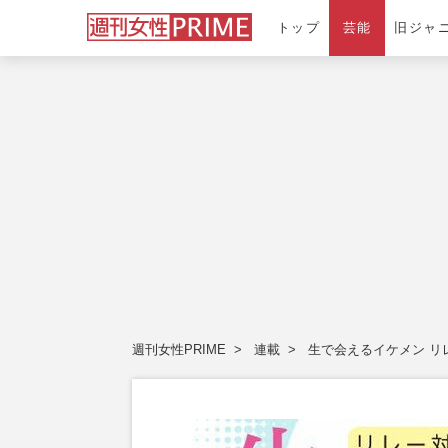
トップ
芸能
旧ジャ
週刊女性PRIME
連載
生で会えるイケメン リ