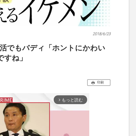
2018/6/23
生活でもバディ「ホントにかわい
ですね」
印刷
もっと読む
arrow_forward_ios