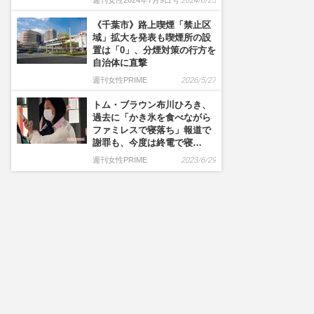
週刊女性2024年7月9日号
2024/6/25
《千葉市》路上喫煙「禁止区
域」拡大を発表も喫煙所の設
置は「0」、分煙対策の行方を
自治体に直撃
週刊女性PRIME
2026/5/27
トム・ブラウン布川ひろき、
過去に「かき氷を食べながら
ファミレスで寝落ち」報道で
謝罪も、今度は終電で寝…
週刊女性PRIME
2023/6/29