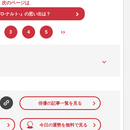
次のページは
TO-ナルト-』の思い出は？
3
4
5
』は、2015年（平成27年）1月に開設された主婦と生活社が運
性PRIME』編集者が担当する連載陣の執筆記事を配信するほ
された記事から、インターネット利用者層にとって特に関心の
て配信しています！
俳優の記事一覧を見る
今日の運勢を無料で見る