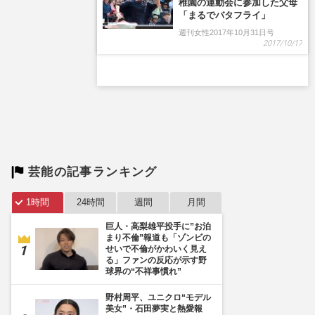
芸能の記事ランキング
1時間
24時間
週間
月間
巨人・高梨雄平投手に”お泊
まり不倫”報道も「ゾンビの
せいで不倫がかわいく見え
る」ファンの反応が示す野
球界の“不祥事慣れ”
野村周平、ユニクロ“モデル
美女”・石田夢実と熱愛報