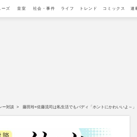
ニーズ
皇室
社会・事件
ライフ
トレンド
コミックス
連
レー対談
藤田玲×佐藤流司は私生活でもバディ「ホントにかわいいよ～」