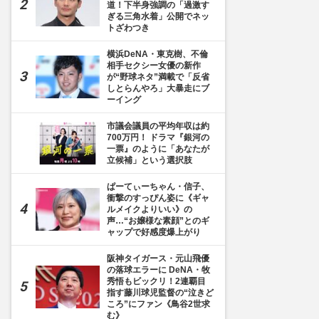
道！下半身強調の「過激す
ぎる三角水着」公開でネッ
トざわつき
横浜DeNA・東克樹、不倫
相手セクシー女優の新作
が“野球ネタ”満載で「反省
しとらんやろ」大暴走にブ
ーイング
市議会議員の平均年収は約
700万円！ ドラマ『銀河の
一票』のように「あなたが
立候補」という選択肢
ぱーてぃーちゃん・信子、
衝撃のすっぴん姿に《ギャ
ルメイクよりいい》の
声…“お嬢様な素顔”とのギ
ャップで好感度爆上がり
阪神タイガース・元山飛優
の落球エラーに DeNA・牧
秀悟もビックリ！2連覇目
指す藤川球児監督の“泣きど
ころ”にファン《鳥谷2世求
む》