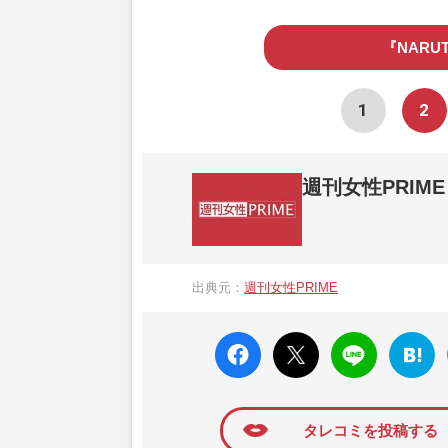
『NARU
1
2
週刊女性PRIME
『週刊女性PRIME（シュージョプライム）
営する日本のニュースサイトです。『週刊女
出典元：
週刊女性PRIME
か、女性週刊誌『週刊女性』の誌面に掲載
高い題材の記事を、WEB向けにリライトし
faceboo
X ポス
LINE
はてな
k いい
ト
ブック
ね
マーク
に追加
タレコミを投稿する