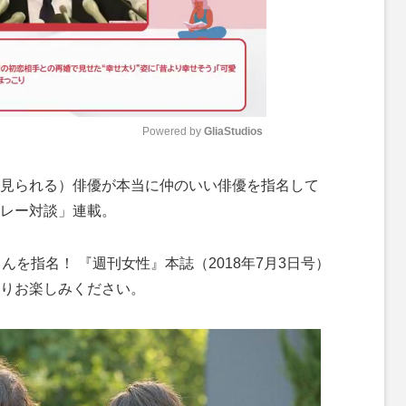
Powered by 
GliaStudios
M
見られる）俳優が本当に仲のいい俳優を指名して
u
レー対談」連載。
t
e
んを指名！ 『週刊女性』本誌（2018年7月3日号）
りお楽しみください。