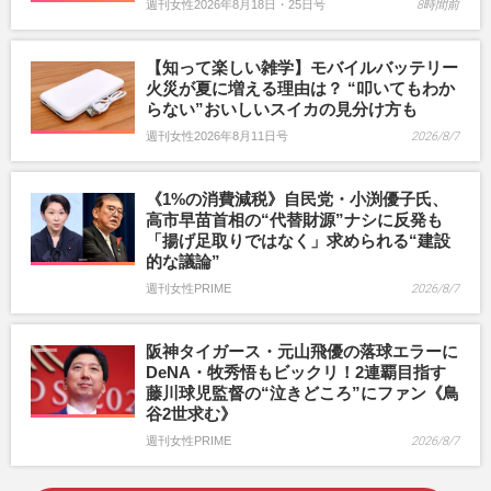
週刊女性2026年8月18日・25日号
8時間前
【知って楽しい雑学】モバイルバッテリー
火災が夏に増える理由は？ “叩いてもわか
らない”おいしいスイカの見分け方も
週刊女性2026年8月11日号
2026/8/7
《1%の消費減税》自民党・小渕優子氏、
高市早苗首相の“代替財源”ナシに反発も
「揚げ足取りではなく」求められる“建設
的な議論”
週刊女性PRIME
2026/8/7
阪神タイガース・元山飛優の落球エラーに
DeNA・牧秀悟もビックリ！2連覇目指す
藤川球児監督の“泣きどころ”にファン《鳥
谷2世求む》
週刊女性PRIME
2026/8/7