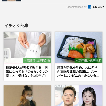
Recommended by
イチオシ記事
⭐ 高評価の記事(7.8)
⭐ 高評価の記事(8.8)
病院長4人が実名で教える、病
惣菜が老化を早め、おにぎり
気になっても「のまない5つの
が居眠り運転の原因に、スー
薬」と「受けない4つの手術」
パー&コンビニの「危ない食
品」