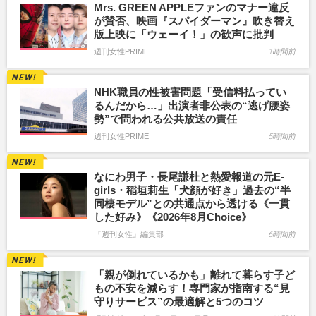
Mrs. GREEN APPLEファンのマナー違反
が賛否、映画『スパイダーマン』吹き替え
版上映に「ウェーイ！」の歓声に批判
週刊女性PRIME
1時間前
NHK職員の性被害問題「受信料払ってい
るんだから…」出演者非公表の“逃げ腰姿
勢”で問われる公共放送の責任
週刊女性PRIME
5時間前
なにわ男子・長尾謙杜と熱愛報道の元E-
girls・稲垣莉生「犬顔が好き」過去の“半
同棲モデル”との共通点から透ける《一貫
した好み》《2026年8月Choice》
『週刊女性』編集部
6時間前
「親が倒れているかも」離れて暮らす子ど
もの不安を減らす！専門家が指南する“見
守りサービス”の最適解と5つのコツ