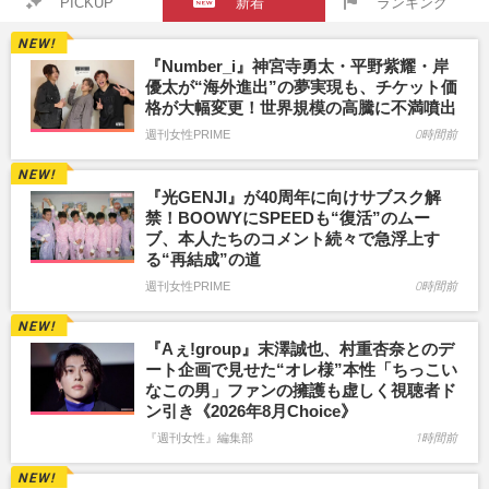
PICKUP
新着
ランキング
『Number_i』神宮寺勇太・平野紫耀・岸
優太が“海外進出”の夢実現も、チケット価
格が大幅変更！世界規模の高騰に不満噴出
週刊女性PRIME
0時間前
『光GENJI』が40周年に向けサブスク解
禁！BOOWYにSPEEDも“復活”のムー
ブ、本人たちのコメント続々で急浮上す
る“再結成”の道
週刊女性PRIME
0時間前
『Aぇ!group』末澤誠也、村重杏奈とのデ
ート企画で見せた“オレ様”本性「ちっこい
なこの男」ファンの擁護も虚しく視聴者ド
ン引き《2026年8月Choice》
『週刊女性』編集部
1時間前