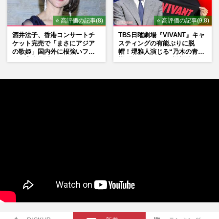
⭐ 高評価の記事(8)
⭐ 高評価の記事(9.8)
酒井法子、香港コンサートチ
TBS日曜劇場『VIVANT』キャ
ケット完売で「まさにアジア
スティングの有能ぶりに脱
の歌姫」国内外に根強いファ
帽！堺雅人演じる“乃木の青年
ンで完全復活か
期”役は、そっくり説根強い
Mr.Children桜井和寿のバンド
マン長男・櫻井海音だった