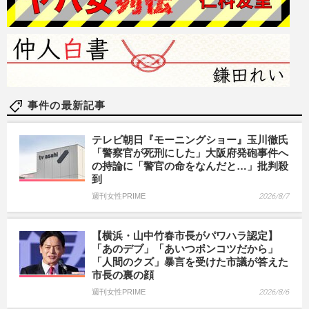
事件の最新記事
テレビ朝日『モーニングショー』玉川徹氏
「警察官が死刑にした」大阪府発砲事件へ
の持論に「警官の命をなんだと…」批判殺
到
週刊女性PRIME
2026/8/7
【横浜・山中竹春市長がパワハラ認定】
「あのデブ」「あいつポンコツだから」
「人間のクズ」暴言を受けた市議が答えた
市長の裏の顔
週刊女性PRIME
2026/8/6