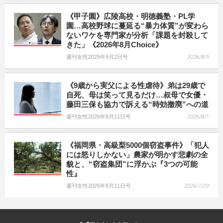
《甲子園》広陵高校・明徳義塾・PL学
園…高校野球に蔓延る“暴力体質”が変わら
ないワケを専門家が分析「課題を封殺して
きた」《2026年8月Choice》
週刊女性2025年9月2日号
2026/8/5
《9歳から実父による性虐待》弟は29歳で
自死、母は笑って見るだけ…叔母で女優・
藤田三保も協力で訴える“時効撤廃”への道
週刊女性2026年8月11日号
2026/8/1
《福岡県・高級梨5000個窃盗事件》「犯人
には怒りしかない」農家が明かす悲劇の全
貌と、“窃盗集団”に浮かぶ『3つの可能
性』
週刊女性2026年8月11日号
2026/7/29