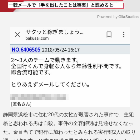
Powered by 
GliaStudios
M
u
t
e
静岡県浜松市に住む20代の女性が殺害された事件で、主犯
格と思われる男は自殺。事件の全容解明は見通せなくなっ
た。金目当てで犯行に加わったとみられる実行犯2人の取り