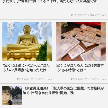
まだ宝くじ“適当に”買ってる？それ、当たらない人の典型です
PR(合同会社デジタルファーム )
“宝くじは運じゃなかった”当た
宝くじが当たる人にだけ共通す
る人の“共通点”を知っただけ
る“ある特徴”とは？
PR(合同会社デジタルファーム )
PR(合同会社デジタルファーム )
《京都男児遺棄》「殺人罪の認定は困難」勾留期限が
迫る中“引き当たり捜査”開始、残...