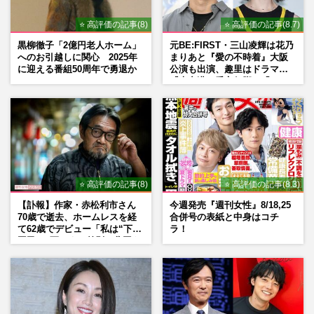
⭐ 高評価の記事(8)
⭐ 高評価の記事(8.7)
黒柳徹子「2億円老人ホーム」
元BE:FIRST・三山凌輝は花乃
へのお引越しに関心 2025年
まりあと『愛の不時着』大阪
に迎える番組50周年で勇退か
公演も出演、趣里はドラマ
『大空港』番宣行脚に「メン
タル強すぎ」の実情
⭐ 高評価の記事(8)
⭐ 高評価の記事(8.3)
【訃報】作家・赤松利市さん
今週発売『週刊女性』8/18,25
70歳で逝去、ホームレスを経
合併号の表紙と中身はコチ
て62歳でデビュー「私は“下級
ラ！
国民”。死ぬまで差別と貧困を
書き続けます」壮絶人生