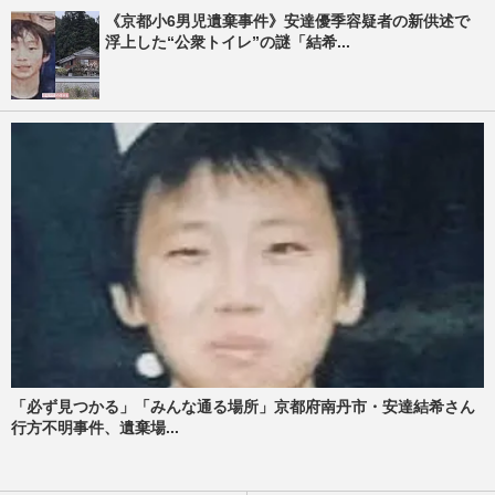
《京都小6男児遺棄事件》安達優季容疑者の新供述で
浮上した“公衆トイレ”の謎「結希...
「必ず見つかる」「みんな通る場所」京都府南丹市・安達結希さん
行方不明事件、遺棄場...