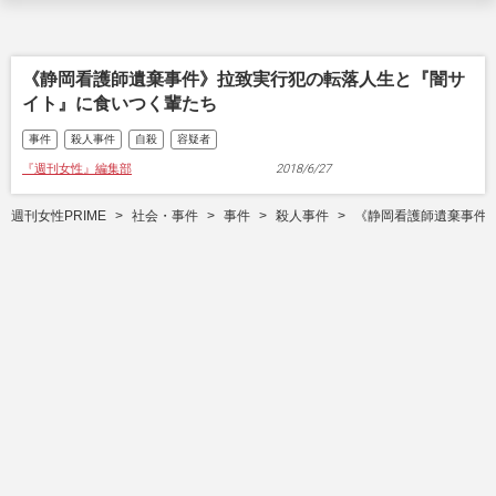
《静岡看護師遺棄事件》拉致実行犯の転落人生と『闇サ
イト』に食いつく輩たち
事件
殺人事件
自殺
容疑者
『週刊女性』編集部
2018/6/27
週刊女性PRIME
社会・事件
事件
殺人事件
《静岡看護師遺棄事件