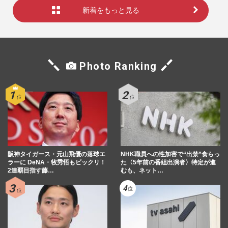
新着をもっと見る
Photo Ranking
阪神タイガース・元山飛優の落球エ
NHK職員への性加害で“出禁”食らっ
ラーに DeNA・牧秀悟もビックリ！
た〈5年前の番組出演者〉特定が進
2連覇目指す藤…
むも、ネット…