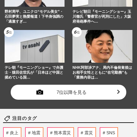
野村周平、ユニクロ“モデル美女”・
テレビ朝日『モーニングショー』玉
石田夢実と熱愛報道！下半身強調の
川徹氏「警察官が死刑にした」大阪
「過激すぎ…
府発砲事件へ…
テレ朝『モーニングショー』で弁護
NHK阿部渉アナ、局内不倫発覚後は
士・猿田佐世氏が「日本ほど中国と
お相手女性とともに“在宅勤務”も
揉めている国…
「業務内容は…
7位以降を見る
注目のタグ
炎上
地震
熊本震災
震災
SNS