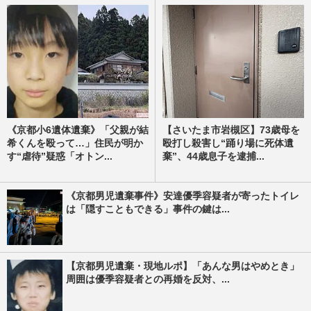
《京都小6遺体遺棄》「父親が結
【さいたま市岩槻区】73歳母を
希くんを殴って…」住民が明か
殴打し殺害し“踊り場に死体遺
す“虐待”疑惑「オトン...
棄”、44歳息子を逮捕...
《京都男児遺棄事件》安達優季容疑者が寄ったトイレ
は「隠すこともできる」事件の鍵は...
【京都男児遺棄・現地ルポ】「あんな男はやめとき」
周囲は優季容疑者との再婚を反対、...