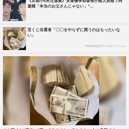
《京都小6男児遺棄》安達優季容疑者が殺人容疑で再
逮捕「本当のお父さんじゃない」“...
宝くじ当選者「〇〇をやらずに買うのはもったいな
い」
PR(合同会社デジタルファーム )