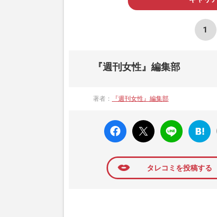
1
『週刊女性』編集部
著者：
『週刊女性』編集部
faceboo
X ポス
LINE
はてな
k いい
ト
ブック
ね
マーク
に追加
タレコミを投稿する