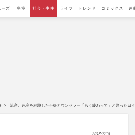
ニーズ
皇室
社会・事件
ライフ
トレンド
コミックス
連
療
流産、死産を経験した不妊カウンセラー「もう終わって」と願った日
2018/7/15