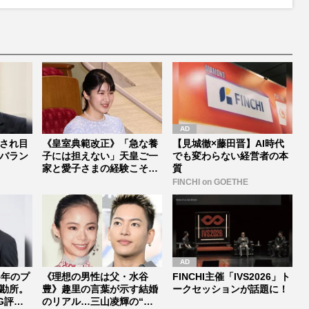
され目
《皇室典範改正》「急な養
【見城徹×藤田晋】AI時代
バラン
子には担えない」天皇ご一
でも変わらない経営者の本
家と愛子さまの経験こそ皇
質
室外交の...
FINCHI on GOETHE
5年のプ
《理想の男性は父・水谷
FINCHI主催「IVS2026」ト
勘所。
豊》趣里の言葉が示す結婚
ークセッションが話題に！
G評
のリアル…三山凌輝の“密