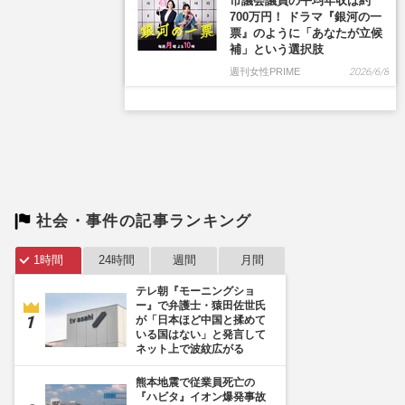
社会・事件の記事ランキング
1時間
24時間
週間
月間
テレ朝『モーニングショ
ー』で弁護士・猿田佐世氏
が「日本ほど中国と揉めて
いる国はない」と発言して
ネット上で波紋広がる
熊本地震で従業員死亡の
『ハビタ』イオン爆発事故