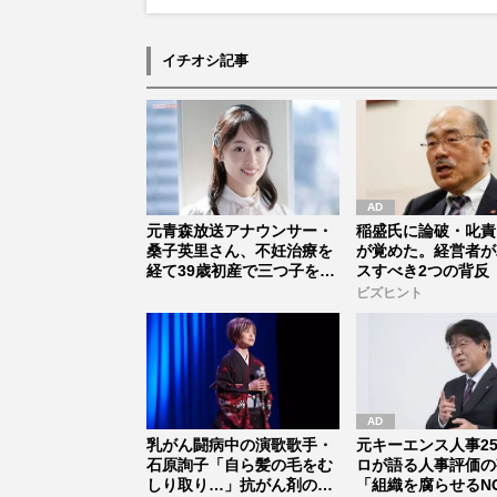
イチオシ記事
元青森放送アナウンサー・
稲盛氏に論破・叱責
桑子英里さん、不妊治療を
が覚めた。経営者が
経て39歳初産で三つ子を出
スすべき2つの背反
産「育...
ビズヒント
乳がん闘病中の演歌歌手・
元キーエンス人事2
石原詢子「自ら髪の毛をむ
ロが語る人事評価の
しり取り…」抗がん剤の脱
「組織を腐らせるN