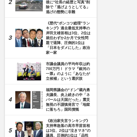
後に“社長の経歴と写真”削
除で「逃げようとしてる」
逃げの態勢に非難
《歴代“ポンコツ総理”ラン
キング》過去最低支持率の
岸田文雄首相は3位、2位は
就任わずか2か月で女性問
題で退陣、圧倒的1位は
「日本をダメにした」政治
家一家
市議会議員の平均年収は約
700万円！ ドラマ『銀河の
一票』のように「あなたが
立候補」という選択肢
福岡県議会の“ドン”蔵内勇
夫議長、炎上続きの中「ネ
パールは天国だった」震災
無視の不謹慎発言で「地獄
に落ちろ」国民憤慨
《政治家失言ランキング》
支持率急落の高市早苗首相
は3位、2位は“泣きマネ”の
議員、圧倒的1位は「品性