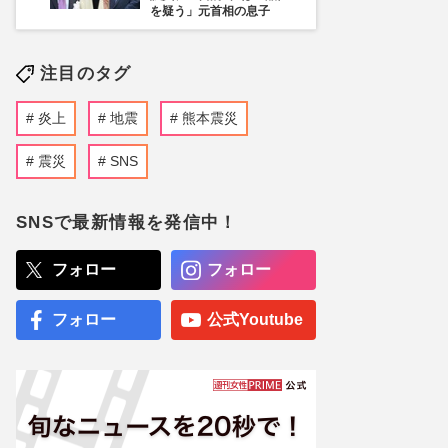
を疑う」元首相の息子
注目のタグ
炎上
地震
熊本震災
震災
SNS
SNSで最新情報を発信中！
フォロー
フォロー
フォロー
公式Youtube