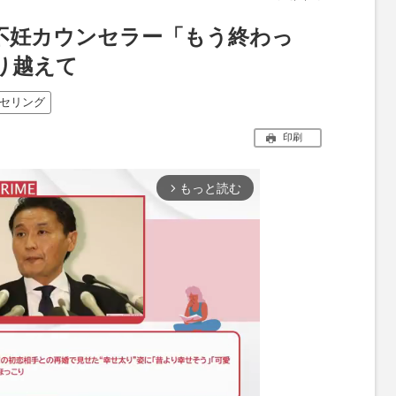
不妊カウンセラー「もう終わっ
り越えて
セリング
印刷
もっと読む
arrow_forward_ios