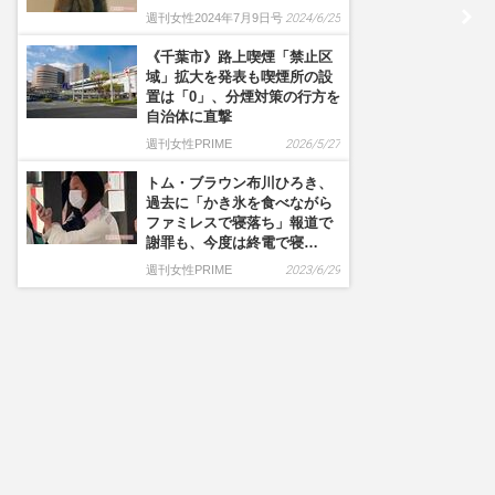
週刊女性2024年7月9日号
2024/6/25
《千葉市》路上喫煙「禁止区
域」拡大を発表も喫煙所の設
置は「0」、分煙対策の行方を
自治体に直撃
週刊女性PRIME
2026/5/27
トム・ブラウン布川ひろき、
過去に「かき氷を食べながら
ファミレスで寝落ち」報道で
謝罪も、今度は終電で寝…
週刊女性PRIME
2023/6/29