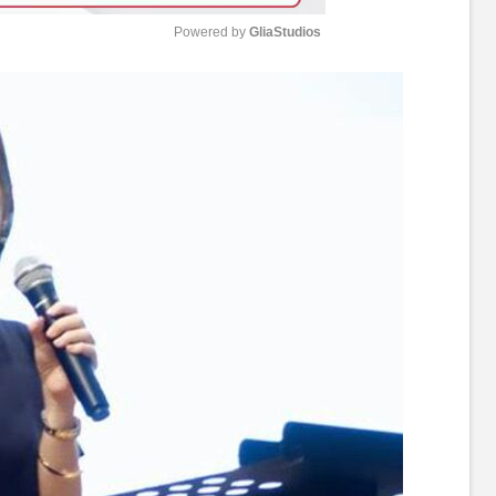
Powered by 
GliaStudios
M
u
t
e