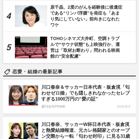
原千晶、2度のがんを経験後に後遺症
である“リンパ浮腫”を発症も「あま
り気にしていない」前向きになれた
ワケ
TOHOシネマズ大井町、空調トラブ
ルで“サウナ状態”も上映強行か、運
営は「取材お断わり」問われる映画
館の“安全配慮”
恋愛・結婚の最新記事
川口春奈＆サッカー日本代表・板倉滉「匂
わせゼロ婚」でも隠しきれなかったセレブ
すぎる1000万円の“愛の証”
週刊女性PRIME
2026/8/3
川口春奈、サッカーW杯日本代表・板倉滉
と熱愛結婚報道、元カレ格闘家とのオープ
ン交際から一転「匂わせ封印」に見る31歳