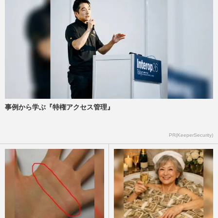
「独身だと信じていたのに…」卑劣な手口
を被害者が語る『独身偽装』甘言に隠され
たその実情
週刊女性2026年3月3日・10日号
2026/3/1
ソフトバンクホークス日本一の祝勝会リポ
ーターを務めたダレノガレ明美に「婚活に
来たんか」「最悪のリポー…
週刊女性PRIME
2025/10/31
事例から学ぶ『特権アクセス管理』
岩手県公式サイトの価値観が古すぎる「婚
PR(KeeperSecurity)
活スキルアップ」に批判殺到、担当者に聞
いたページを削除した理由
週刊女性PRIME
2025/10/30