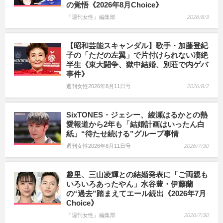
の覚悟《2026年8月Choice》
『週刊女性』編集部
2026/8/3
【昭和芸能スキャンダル】歌手・加藤登紀
子の「ただの左翼」で片付けられない凄絶
半生《東大闘争、獄中結婚、別荘で内ゲバ
事件》
週刊女性2026年8月11日号
2026/8/2
SixTONES・ジェシー、綾瀬はるかとの熱
愛報道から2年も「結婚計画はいったん白
紙」“待たせ続ける”グループ事情
週刊女性2026年8月11日号
2026/7/30
趣里、三山凌輝との結婚発表に「ご両親も
いろいろあったやん」水谷豊・伊藤蘭
の“過去”踏まえてエール続出《2026年7月
Choice》
『週刊女性』編集部
2026/7/30