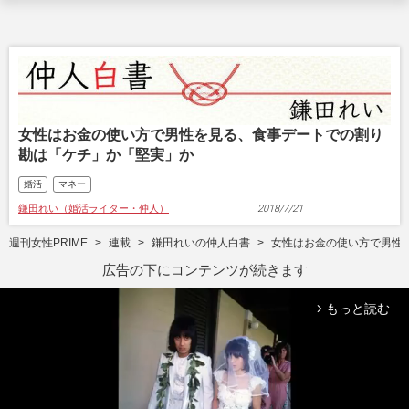
女性はお金の使い方で男性を見る、食事デートでの割り
勘は「ケチ」か「堅実」か
婚活
マネー
鎌田れい（婚活ライター・仲人）
2018/7/21
週刊女性PRIME
連載
鎌田れいの仲人白書
女性はお金の使い方で男性
広告の下にコンテンツが続きます
もっと読む
arrow_forward_ios