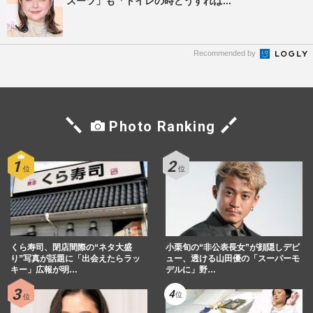
スーツ」も「トイレの時どうすれば...
Recommended by
Photo Ranking
くら寿司、閉店間際の“ネタ大盛
小栗旬の“非公表長女”が顔隠しデビ
り”写真が話題に「出会えたらラッ
ュー、透ける山田優の「スーパーモ
キー」広報が明…
デルに」野…