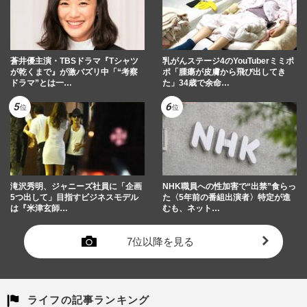
蒼井優主演・TBSドラマ『Tシャツ
乳がんステージ4のYouTuberミミポ
が乾くまで』が激バズリ中「“考察
ポ「腫瘍が皮膚から飛び出してき
ドラマ”とは一…
た」34歳で余命…
滝沢秀明、ジャニーズ社員に「企画
NHK職員への性加害で“出禁”食らっ
5つ出して」目指すビジネスモデル
た〈5年前の番組出演者〉特定が進
は『米津玄師…
むも、ネット…
7位以降を見る
ライフの記事ランキング