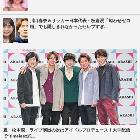
川口春奈＆サッカー日本代表・板倉滉「匂わせゼロ
婚」でも隠しきれなかったセレブすぎ...
嵐・松本潤、ライブ演出の次はアイドルプロデュース！大手配信
で“timelesz式...