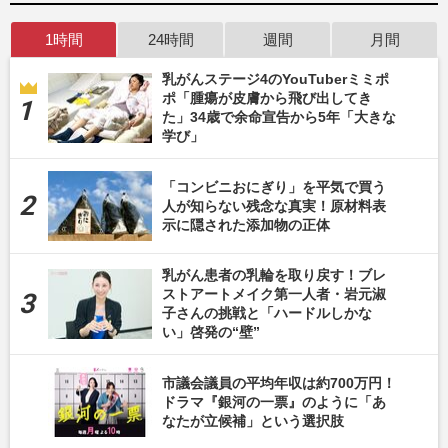
1時間
24時間
週間
月間
乳がんステージ4のYouTuberミミポ
ポ「腫瘍が皮膚から飛び出してき
た」34歳で余命宣告から5年「大きな
学び」
「コンビニおにぎり」を平気で買う
人が知らない残念な真実！原材料表
示に隠された添加物の正体
乳がん患者の乳輪を取り戻す！ブレ
ストアートメイク第一人者・岩元淑
子さんの挑戦と「ハードルしかな
い」啓発の“壁”
市議会議員の平均年収は約700万円！
ドラマ『銀河の一票』のように「あ
なたが立候補」という選択肢