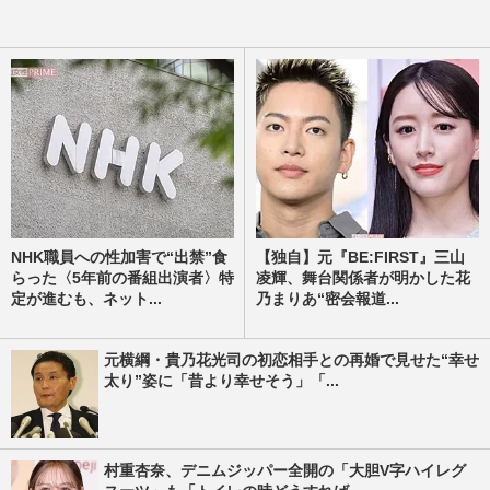
NHK職員への性加害で“出禁”食
【独自】元『BE:FIRST』三山
らった〈5年前の番組出演者〉特
凌輝、舞台関係者が明かした花
定が進むも、ネット...
乃まりあ“密会報道...
元横綱・貴乃花光司の初恋相手との再婚で見せた“幸せ
太り”姿に「昔より幸せそう」「...
村重杏奈、デニムジッパー全開の「大胆V字ハイレグ