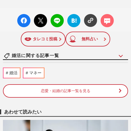
facebo
X ポス
LINE
はてな
コメン
ok い
ト
ブック
ト
いね
マーク
に追加
タレコミ投稿
無料占い
婚活に関する記事一覧
《リアル実体験レポ》親が直面した『代理
婚活
マネー
婚活』の衝撃リアルレポ「スタートライン
にすら立てない」成婚を阻…
週刊女性2026年6月9日・16日号
2026/6/6
恋愛・結婚の記事一覧を見る
『西武園ゆうえんち』苦戦の中「男女4000
人」参加の“貸切り大合コン”開催で再注
あわせて読みたい
目、結婚カップルも続出
週刊女性PRIME
2026/5/6